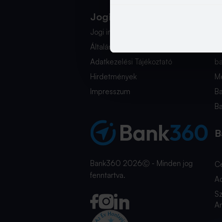
Jogi Dokumentumok
K
Jogi információk
i
Általános Szerződési Feltételek
+
Adatkezelési Tájékoztató
b
Hirdetmények
Mé
Impresszum
B
B
B
Bank360 2026Ⓒ - Minden jog
C
fenntartva.
A
Sz
An