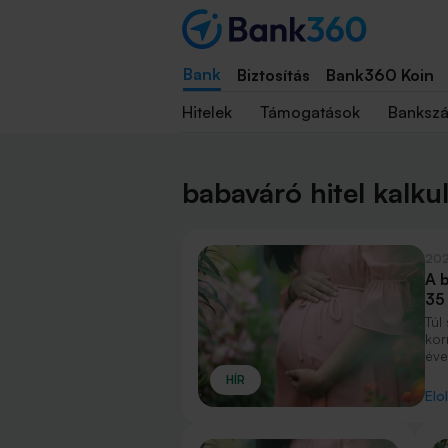
Bank
Biztosítás
Bank360 Koin
Hitelek
Támogatások
Banksz
babaváró hitel kalku
202
A 
35
Túl
kor
éve
tám
HÍR
max
Elo