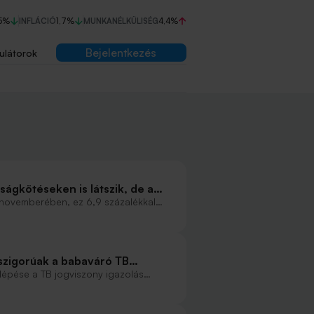
5%
INFLÁCIÓ
1,7%
MUNKANÉLKÜLISÉG
4,4%
Bejelentkezés
ulátorok
ságkötéseken is látszik, de a
előre elmarad
novemberében, ez 6,9 százalékkal
bban - olvasható a Központi
li tájékoztatójában. A
inten jelentősen csökkent tavaly óta,
intha erőre kapott volna a
szigorúak a babaváró TB
 lépése a TB jogviszony igazolás
elindítani a bankoknál a folyamatot. Az
szony a legszigorúbb feltétel, így nem
 részének gondot jelent ennek a