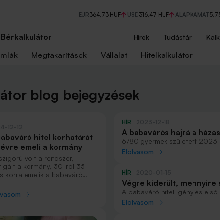
EUR
364,73 HUF
USD
316,47 HUF
ALAPKAMAT
5,7
Bérkalkulátor
Hírek
Tudástár
Kalk
ámlák
Megtakarítások
Vállalat
Hitelkalkulátor
látor blog bejegyzések
HÍR
2023-12-18
4-12-12
A babavárós hajrá a házas
babaváró hitel korhatárát
demográfiai fordulat egy
6780 gyermek született 2023 
 évre emeli a kormány
kevesebb, mint egy évvel korá
Elolvasom
 szigorú volt a rendszer,
Statisztikai Hivatal hétfő regge
rigált a kormány, 30-ról 35
házasságkötések száma éves sz
HÍR
2020-01-15
s korra emelik a babaváró
az őszi hónapokban azonban m
Végre kiderült, mennyire 
ogatásnál a feleségek
házasodási kedv.
imális életkorát.
jogviszony feltételei
A babaváró hitel igénylés első
lvasom
beszerzése, enélkül nem lehet 
Elolvasom
elvárt 3 éves folyamatos jogvi
véletlen, hogy az igénylők egy