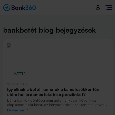
bankbetét blog bejegyzések
HÁTTÉR
2026-03-07
Így állnak a betéti kamatok a kamatcsökkentés
után: hol érdemes lekötni a pénzünket?
Bár a bankok döntései nem automatikusan követik az
alapkamat alakulását, az irányadó ráta csökkentése idővel
mégis lefelé húzhatja a megtakarítási termékek kamatait is.
Elolvasom