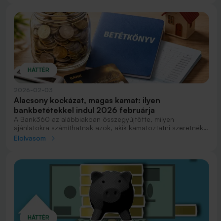
HÁTTÉR
2026-02-03
Alacsony kockázat, magas kamat: ilyen
bankbetétekkel indul 2026 februárja
A Bank360 az alábbiakban összegyűjtötte, milyen
ajánlatokra számíthatnak azok, akik kamatoztatni szeretnék
félretett pénzüket.
Elolvasom
HÁTTÉR