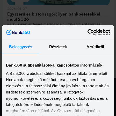
2026-01-07
Egyszerű és biztonságos: ilyen bankbetétekkel
indul 2026
Az év elején érdemes megvizsgálni, milyen megtakarítási
lehetőségek közül válogathatnak azok, akik elsősorban
bankbetétekben gondolkodnak.
Elolvasom
Beleegyezés
Részletek
A sütikről
Previous
(current)
Nex
Vissza
1
2
3
Tovább
Bank360 sütibeállításokkal kapcsolatos információk
A Bank360 weboldal sütiket használ az általa üzemeltett
Honlapok megfelelő működtetése, a webforgalom
elemzése, a felhasználói élmény javítása, a tartalmak és
hirdetések személyre szabása, a látogatók
Jogi Dokumentumok
nyomonkövetése, a közösségi funkciók biztosítása és a
látogatók érdeklődésének megfelelő tartalmak
meghatározása céljából. Az Összes süti elfogadása
Kapcsolat