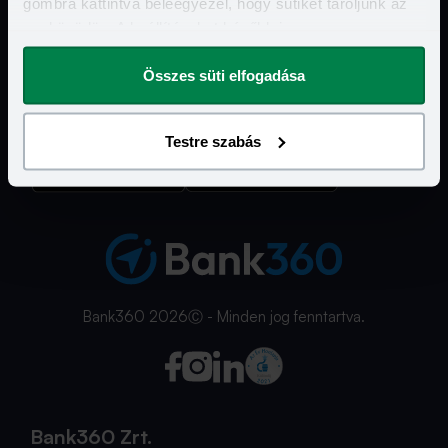
gombra kattintva beleegyezel, hogy sütiket tároljunk az
eszközödön. A beállításokat később is
Hasznos Linkek
megváltoztathatod.
Összes süti elfogadása
További szolgáltatásaink
Ismerd meg a Bank360 Koint!
Testre szabás
Bank360 2026Ⓒ - Minden jog fenntartva.
Bank360 Zrt.