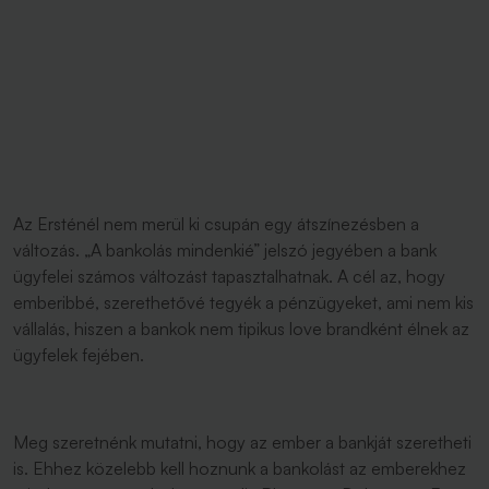
Az Ersténél nem merül ki csupán egy átszínezésben a
változás. „A bankolás mindenkié” jelszó jegyében a bank
ügyfelei számos változást tapasztalhatnak. A cél az, hogy
emberibbé, szerethetővé tegyék a pénzügyeket, ami nem kis
vállalás, hiszen a bankok nem tipikus love brandként élnek az
ügyfelek fejében.
Meg szeretnénk mutatni, hogy az ember a bankját szeretheti
is. Ehhez közelebb kell hoznunk a bankolást az emberekhez