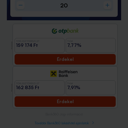
TÖRLESZTŐRÉSZLET
THM
Promóció
159 174 Ft
7,77%
Érdekel
TÖRLESZTŐRÉSZLET
THM
Promóció
162 835 Ft
7,91%
Érdekel
Bank360 Jogi információ
További Bank360 lakáshitel ajánlatok