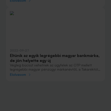
Elolvasom
tartalékot képzett. Ugyanakkor a Babaváró hitel töretlen
népszerűsége miatt nőtt az új lakossági hitelek
folyósítása, a vállalati hitelezést pedig az NHP Hajrá
segítette.
2022-09-27
Eltűnik az egyik legrégebbi magyar bankmárka,
de jön helyette egy új
Végleg búcsút vehetnek az ügyfelek az OTP mellett
legrégebbi magyar pénzügyi márkanévtől, a Takaréktól.
Vele együtt májustól eltűnik az MKB is, de a helyükbe lép
Elolvasom
az MBH, amely a második legnagyobb magyar bank új
neve lesz.