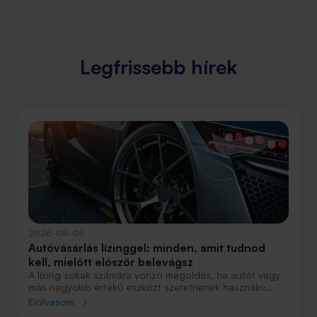
Legfrissebb hírek
2026-08-06
Autóvásárlás lízinggel: minden, amit tudnod
kell, mielőtt először belevágsz
A lízing sokak számára vonzó megoldás, ha autót vagy
más nagyobb értékű eszközt szeretnének használni
anélkül, hogy azt egy összegben ki kellene fizetniük.
Elolvasom
Elsőre azonban könnyű elveszni a részletekben: önerő,