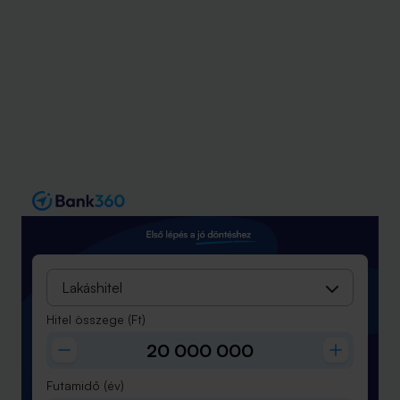
Lakáshitel
Hitel összege
(Ft)
Futamidő
(év)