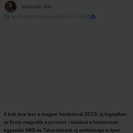
Vrazsovits Rita
2023-01-28
|
Frissítve:
2023-01-30
A kék éve lesz a magyar bankoknál 2023: új logójában
az Erste megválik a pirostól, ráadásul a hamarosan
egyesülő MKB és Takarékbank új emblémája is ilyen