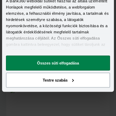
A Bank360 weboldal sütiket használ az általa üzemeltett
Honlapok megfelelő működtetése, a webforgalom
elemzése, a felhasználói élmény javítása, a tartalmak és
hirdetések személyre szabása, a látogatók
nyomonkövetése, a közösségi funkciók biztosítása és a
látogatók érdeklődésének megfelelő tartalmak
meghatározása céljából. Az Összes süti elfogadása
gombra kattintva beleegyezel, hogy sütiket tároljunk az
eszközödön. A beállításokat később is
megváltoztathatod.
Összes süti elfogadása
Kapcsolódó cikkek
Testre szabás