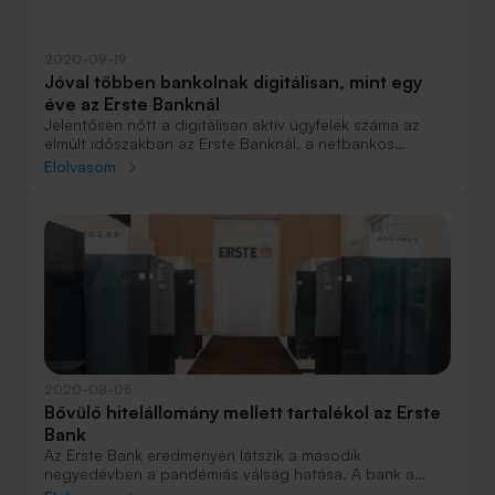
2020-09-19
Jóval többen bankolnak digitálisan, mint egy
éve az Erste Banknál
Jelentősen nőtt a digitálisan aktív ügyfelek száma az
elmúlt időszakban az Erste Banknál, a netbankos
tranzakciók mennyisége az egy évvel korábbi ötödével
Elolvasom
emelkedett, míg a mobilbankos utalásoké csaknem a
háromszorosára ugrott. Változnak a fiókhasználati
szokások is: a bankfiókok ügyfélforgalma 10 százalékkal
csökkent a koronavírus-járvány előttihez képest, a
pénztárak helyett pedig mind többen használják az ATM-
eket befizetéshez is.
2020-08-05
Bővülő hitelállomány mellett tartalékol az Erste
Bank
Az Erste Bank eredményén látszik a második
negyedévben a pandémiás válság hatása. A bank a
várható magasabb veszteségekre készülve jelentős