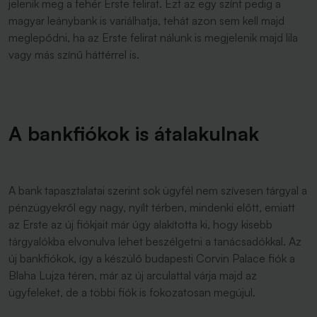
jelenik meg a fehér Erste felirat. Ezt az egy színt pedig a
magyar leánybank is variálhatja, tehát azon sem kell majd
meglepődni, ha az Erste felirat nálunk is megjelenik majd lila
vagy más színű háttérrel is.
A bankfiókok is átalakulnak
A bank tapasztalatai szerint sok ügyfél nem szívesen tárgyal a
pénzügyekről egy nagy, nyílt térben, mindenki előtt, emiatt
az Erste az új fiókjait már úgy alakította ki, hogy kisebb
tárgyalókba elvonulva lehet beszélgetni a tanácsadókkal. Az
új bankfiókok, így a készülő budapesti Corvin Palace fiók a
Blaha Lujza téren, már az új arculattal várja majd az
ügyfeleket, de a többi fiók is fokozatosan megújul.