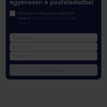
egyenesen a postaládádba!
Elolvastam és elfogadom a Bank360
Csoport
Adatkezelési szabályzatát
és
ÁSZF-ét
Feliratkozás