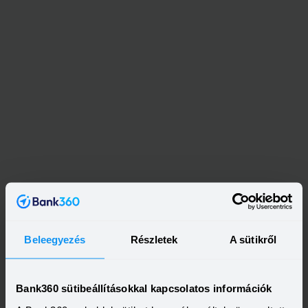
Kapcsolódó címkék
Beleegyezés
Részletek
A sütikről
ERSTE BANK
MBH BANK
Bank360 sütibeállításokkal kapcsolatos információk