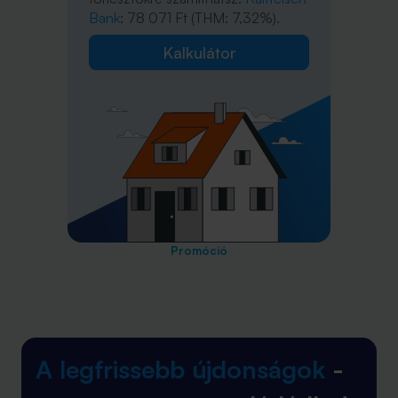
Bank
: 78 071 Ft (THM: 7,32%).
Kalkulátor
Promóció
A legfrissebb újdonságok
-