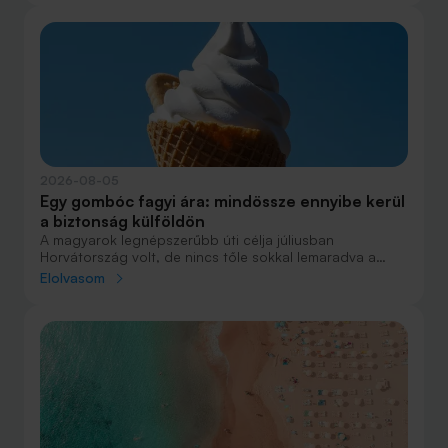
maradványérték, THM, GAP – csak néhány azok közül a
fogalmak közül, amelyekkel biztosan találkozol.
2026-08-05
Egy gombóc fagyi ára: mindössze ennyibe kerül
a biztonság külföldön
A magyarok legnépszerűbb úti célja júliusban
Horvátország volt, de nincs tőle sokkal lemaradva a
júniust megnyerő Olaszország sem. A tengerparti
Elolvasom
nyaralások fölénye elsöprő volt az adatok alapján,
autóval pedig majdnem annyian vágtak neki a
nyaralásnak, mint repülővel.