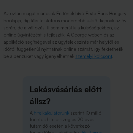
Az eztán magát már csak Erstének hívó Erste Bank Hungary
honlapja, digitális felületei is modernebb külsőt kapnak az év
során, de a változás itt sem merül ki a külsőségekben, az
online ügyintézést is fejlesztik. A George weben és az
applikáció segítségével az ügyfelek szinte már helytől és
időtől függetlenül nyithatnak online számát, így fektethetik
be a pénzüket vagy igényelhetnek
személyi kölcsönt
.
Lakásvásárlás előtt
állsz?
A
hitelkalkulátorunk
szerint 10 millió
forintos hitelösszeg és 20 éves
futamidő esetén a következő
törlesztőkre számíthatsz:
Raiffeisen