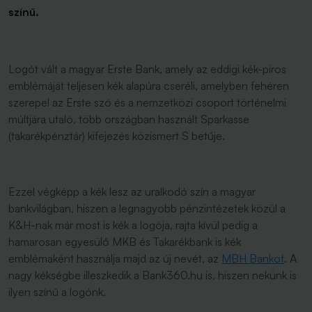
színű.
Logót vált a magyar Erste Bank, amely az eddigi kék-piros
emblémáját teljesen kék alapúra cseréli, amelyben fehéren
szerepel az Erste szó és a nemzetközi csoport történelmi
múltjára utaló, több országban használt Sparkasse
(takarékpénztár) kifejezés közismert S betűje.
Ezzel végképp a kék lesz az uralkodó szín a magyar
bankvilágban, hiszen a legnagyobb pénzintézetek közül a
K&H-nak már most is kék a logója, rajta kívül pedig a
hamarosan egyesülő MKB és Takarékbank is kék
emblémaként használja majd az új nevét, az
MBH Bankot
. A
nagy kékségbe illeszkedik a Bank360.hu is, hiszen nekünk is
ilyen színű a logónk.