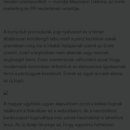
minden szempontból – mondja Blaumann Debóra, az Erste
marketing és PR területének vezetője.
A bonyolult procedúrák, jogi nyelvezet és a témát
általánosan körüllengő tabu miatt a pénz kezelése sokak
szemében még ma is inkább fejfájásnak számít az Erste
szerint, ezért a legtöbben nem akarnak vagy mernek
segítséget kérni. Ezen szeretnének változtatni azzal, hogy
modernebb köntösben érthetővé és életszerűvé igyekeznek
tenni a pénzügyek kezelését. Ennek az egyik arculati eleme
az új logó:
A magyar ügyfelek ugyan alapvetően ezzel a kékkel fognak
találkozni a fiókokban és a weboldalon, de a nemzetközi
bankcsoport logóváltása más színek használatát is lehetővé
teszi. Az új dizájn lényege az, hogy egyszínű háttérben