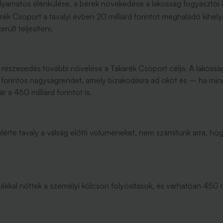
yamatos élénkülése, a bérek növekedése a lakosság fogyasztói ke
ék Csoport a tavalyi évben 20 milliárd forintot meghaladó kihelyez
rült teljesíteni.
részesedés további növelése a Takarék Csoport célja. A lakosság
rd forintos nagyságrendet, amely bizakodásra ad okot és – ha mi
 a 460 milliárd forintot is.
e elérte tavaly a válság előtti volumeneket, nem számítunk arra,
kal nőttek a személyi kölcsön folyósítások, és várhatóan 450 mill