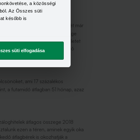
omonkövetése, a közösségi
ból. Az Összes süti
kat később is
volt. A konstrukciók több mint felét már
 személyi kölcsönök átlagos összege
utamidőre rögzített törlesztőrészletet
k a hitelhez kapcsolódó tervezhető
szes süti elfogadása
kölcsönöket, ami 17 százalékos
nt, a futamidő átlagban 51 hónap, azaz
elzáloghitelek átlagos összege 2018
asztalunk ezen a téren, aminek egyik oka
kedő átlagbérek is okozhatják a