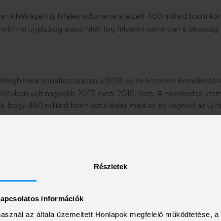
kihelyezett új hitelek volumene a jelzett 450 milliárd forint körül
forintnyi új jelzálog alapú hitelt fog felvenni várhatóan a lakos
lzáloghitelek vonatkozásában a 2018-as év közepén kiemelkedőe
 félévben volt nagyobb 2017. évről 2018. évre. A növekedés üt
k, hogy 460 milliárd forint körül alakul majd az év végével az új
k a lakossági hitelek iránt mutatkozó keresletben az egész tava
edményeként az év végére a lakossági hitelkihelyezésünk több m
Részletek
kapcsolatos információk
voltak a slágertermékek tavaly a hitelpiacon, illetve, hogy érezte
használ az általa üzemeltett Honlapok megfelelő működtetése, 