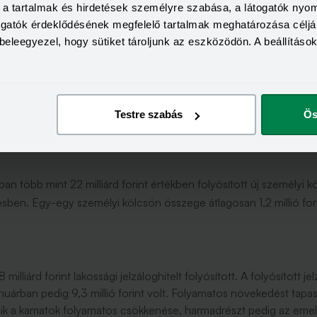
 következő válaszokat kaptuk:
a, a tartalmak és hirdetések személyre szabása, a látogatók ny
togatók érdeklődésének megfelelő tartalmak meghatározása céljá
beleegyezel, hogy sütiket tároljunk az eszközödön. A beállításo
 Csoportban igényelt átlagos jelzáloghitel összeg 9 millió forint 
agy annál is hosszabb fix kamatperiódusú konstrukció alkotta. A
lt igénylő ügyfelek egyre tudatosabban a kiszámítható, hosszabb f
Csoport ügyfelei akár a futamidő végéig bebiztosíthatják magukna
Testre szabás
Ös
an több mint 22 milliárd forint értékben folyósított új személyi 
ben. Egy-egy személyi kölcsön összege átlagosan 1,2 millió fori
lliárd forint lakossági jelzáloghitelt folyósított. A folyósított j
januárban pedig 9,3 millió forint volt. Folyamatos növekedést tap
sik a kamatok folyamatos csökkenése, harmadrészt pedig az emel