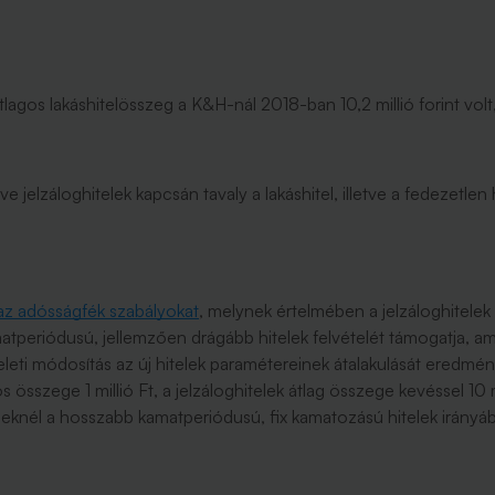
tlagos lakáshitelösszeg a K&H-nál 2018-ban 10,2 millió forint volt
ve jelzáloghitelek kapcsán tavaly a lakáshitel, illetve a fedezetle
z adósságfék szabályokat
, melynek értelmében a jelzáloghitele
tperiódusú, jellemzően drágább hitelek felvételét támogatja, am
leti módosítás az új hitelek paramétereinek átalakulását eredmé
s összege 1 millió Ft, a jelzáloghitelek átlag összege kevéssel 10
éseknél a hosszabb kamatperiódusú, fix kamatozású hitelek irányá