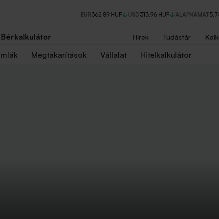
EUR
362,89 HUF
USD
313,96 HUF
ALAPKAMAT
5,
Bérkalkulátor
Hírek
Tudástár
Kalk
ámlák
Megtakarítások
Vállalat
Hitelkalkulátor