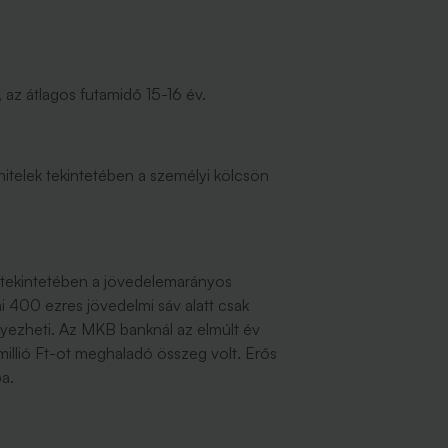
, az átlagos futamidő 15-16 év.
n hitelek tekintetében a személyi kölcsön
k tekintetében a jövedelemarányos
i 400 ezres jövedelmi sáv alatt csak
nyezheti. Az MKB banknál az elmúlt év
 millió Ft-ot meghaladó összeg volt. Erős
ba.