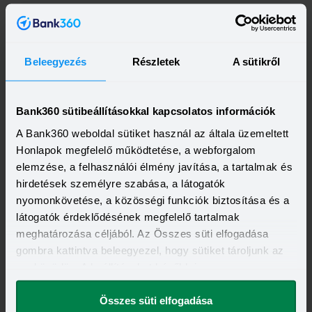
Beleegyezés
Részletek
A sütikről
Bank360 sütibeállításokkal kapcsolatos információk
A Bank360 weboldal sütiket használ az általa üzemeltett
Kapcsolódó címkék
Honlapok megfelelő működtetése, a webforgalom
elemzése, a felhasználói élmény javítása, a tartalmak és
ÖNKÉNTES NYUGDÍJPÉNZTÁR
OTP NYUGDÍJPÉNZTÁR
hirdetések személyre szabása, a látogatók
TAGDÍJ
nyomonkövetése, a közösségi funkciók biztosítása és a
látogatók érdeklődésének megfelelő tartalmak
meghatározása céljából. Az Összes süti elfogadása
gombra kattintva beleegyezel, hogy sütiket tároljunk az
eszközödön. A beállításokat később is
megváltoztathatod.
Összes süti elfogadása