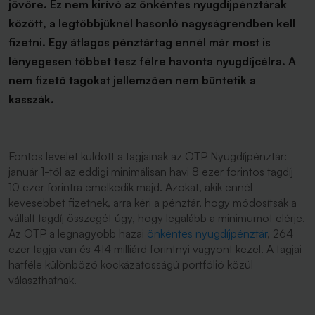
jövőre. Ez nem kirívó az önkéntes nyugdíjpénztárak
között, a legtöbbjüknél hasonló nagyságrendben kell
fizetni. Egy átlagos pénztártag ennél már most is
lényegesen többet tesz félre havonta nyugdíjcélra. A
nem fizető tagokat jellemzően nem büntetik a
kasszák.
Fontos levelet küldött a tagjainak az OTP Nyugdíjpénztár:
január 1-től az eddigi minimálisan havi 8 ezer forintos tagdíj
10 ezer forintra emelkedik majd. Azokat, akik ennél
kevesebbet fizetnek, arra kéri a pénztár, hogy módosítsák a
vállalt tagdíj összegét úgy, hogy legalább a minimumot elérje.
Az OTP a legnagyobb hazai
önkéntes nyugdíjpénztár
, 264
ezer tagja van és 414 milliárd forintnyi vagyont kezel. A tagjai
hatféle különböző kockázatosságú portfólió közül
választhatnak.