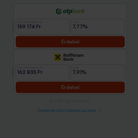
TÖRLESZTŐRÉSZLET
THM
Promóció
159 174 Ft
7,77%
Érdekel
TÖRLESZTŐRÉSZLET
THM
Promóció
162 835 Ft
7,91%
Érdekel
Bank360 Jogi információ
További Bank360 lakáshitel ajánlatok