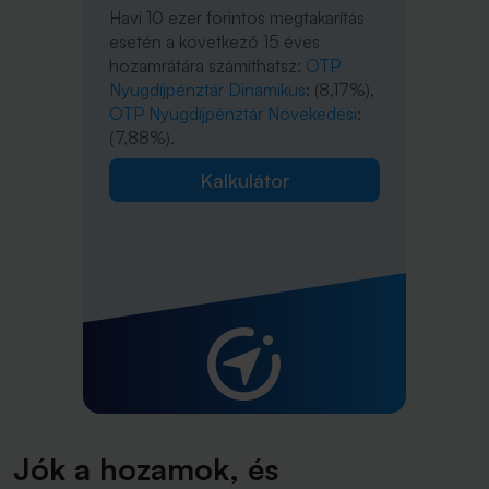
Havi 10 ezer forintos megtakarítás
esetén a következő 15 éves
hozamrátára számíthatsz:
OTP
Nyugdíjpénztár Dinamikus
: (8,17%),
OTP Nyugdíjpénztár Növekedési
:
(7,88%).
Kalkulátor
Jók a hozamok, és