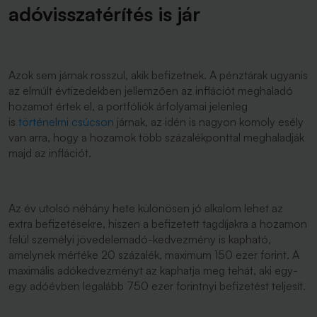
adóvisszatérítés is jár
Azok sem járnak rosszul, akik befizetnek. A pénztárak ugyanis
az elmúlt évtizedekben jellemzően az inflációt meghaladó
hozamot értek el, a portfóliók árfolyamai jelenleg
is
történelmi csúcson
járnak, az idén is nagyon komoly esély
van arra, hogy a hozamok több százalékponttal meghaladják
majd az inflációt.
Az év utolsó néhány hete különösen jó alkalom lehet az
extra befizetésekre, hiszen a befizetett tagdíjakra a hozamon
felül személyi jövedelemadó-kedvezmény is kapható,
amelynek mértéke 20 százalék, maximum 150 ezer forint. A
maximális adókedvezményt az kaphatja meg tehát, aki egy-
egy adóévben legalább 750 ezer forintnyi befizetést teljesít.