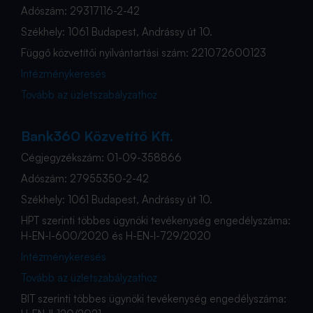
Adószám: 29317116-2-42
Székhely: 1061 Budapest, Andrássy út 10.
Függő közvetítői nyilvántartási szám: 221072600123
Intézménykeresés
Tovább az üzletszabályzathoz
Bank360 Közvetítő Kft.
Cégjegyzékszám: 01-09-358866
Adószám: 27955350-2-42
Székhely: 1061 Budapest, Andrássy út 10.
HPT szerinti többes ügynöki tevékenység engedélyszáma:
H-EN-I-600/2020 és H-EN-I-729/2020
Intézménykeresés
Tovább az üzletszabályzathoz
BIT szerinti többes ügynöki tevékenység engedélyszáma: