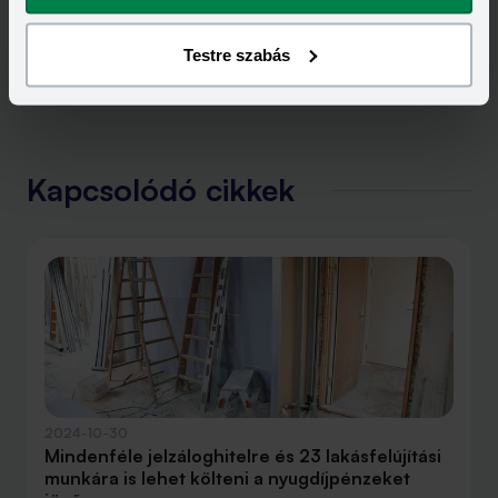
Testre szabás
Kapcsolódó cikkek
2024-10-30
Mindenféle jelzáloghitelre és 23 lakásfelújítási
munkára is lehet költeni a nyugdíjpénzeket