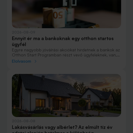
2026-08-09
Ennyit ér ma a bankoknak egy otthon startos
ügyfél
Egyre nagyobb jóváírási akciókat hirdetnek a bankok az
Otthon Start Programban részt vevő ügyfeleknek, van,
ahol összesen akár félmillió forint jóváírást is össze lehet
Elolvasom
gyűjteni különböző kedvezményekkel. Hol lehet ennek a
vége és pontosan milyen feltételeket kell vállalni a
nagyobb jóváírásért?
2026-08-08
Lakásvásárlás vagy albérlet? Az elmúlt tíz év
adatai alapján hatalmas a különbség