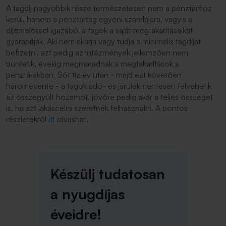
A tagdíj nagyobbik része természetesen nem a pénztárhoz
kerül, hanem a pénztártag egyéni számlájára, vagyis a
díjemeléssel igazából a tagok a saját megtakarításaikat
gyarapítják. Aki nem akarja vagy tudja a minimális tagdíjat
befizetni, azt pedig az intézmények jellemzően nem
büntetik, évekig megmaradnak a megtakarítások a
pénztárakban. Sőt tíz év után - majd ezt követően
háromévente - a tagok adó- és járulékmentesen felvehetik
az összegyűlt hozamot, jövőre pedig akár a teljes összeget
is, ha azt lakáscélra szeretnék felhasználni. A pontos
részletekről
itt
olvashat.
Készülj tudatosan
a nyugdíjas
éveidre!