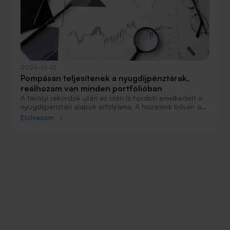
2024-10-12
Pompásan teljesítenek a nyugdíjpénztárak,
reálhozam van minden portfólióban
A tavalyi rekordok után az idén is tovább emelkedett a
nyugdíjpénztári alapok árfolyama. A hozamok bőven az
infláció fölött alakultak az első kilenc hónapban, a
Elolvasom
nagyobb kockázatot vállaló portfóliók két számjegyű
pluszban állnak.