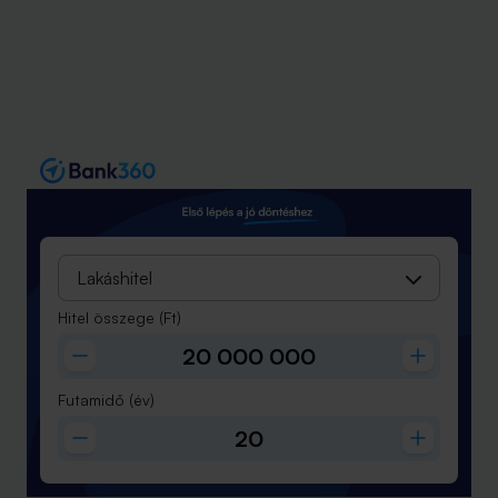
Lakáshitel
Hitel összege
(Ft)
Futamidő
(év)