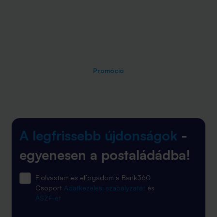
Promóció
A legfrissebb újdonságok
-
egyenesen a postaládádba!
Elolvastam és elfogadom a Bank360
Csoport
Adatkezelési szabályzatát
és
ÁSZF-ét