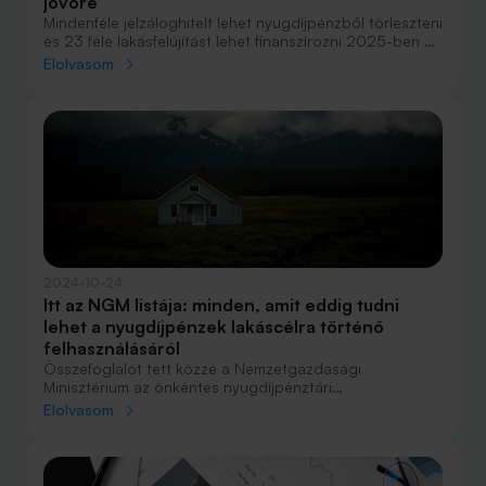
jövőre
Mindenféle jelzáloghitelt lehet nyugdíjpénzből törleszteni
és 23 féle lakásfelújítást lehet finanszírozni 2025-ben az
önkéntes pénztárakban lévő megtakarításokból - derült
Elolvasom
ki a parlamentnek benyújtott javaslatból.
2024-10-24
Itt az NGM listája: minden, amit eddig tudni
lehet a nyugdíjpénzek lakáscélra történő
felhasználásáról
Összefoglalót tett közzé a Nemzetgazdasági
Minisztérium az önkéntes nyugdíjpénztári
megtakarítások 2025-ös lakáscélú
Elolvasom
felhasználhatóságának feltételeiről. Újdonság, hogy
hitelfelvétel nélkül is fel lehet majd használni a
megtakarítást lakásvásárláshoz.