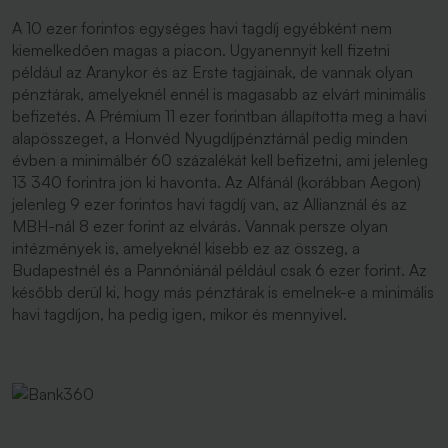
A 10 ezer forintos egységes havi tagdíj egyébként nem
kiemelkedően magas a piacon. Ugyanennyit kell fizetni
például az Aranykor és az Erste tagjainak, de vannak olyan
pénztárak, amelyeknél ennél is magasabb az elvárt minimális
befizetés. A Prémium 11 ezer forintban állapította meg a havi
alapösszeget, a Honvéd Nyugdíjpénztárnál pedig minden
évben a minimálbér 60 százalékát kell befizetni, ami jelenleg
13 340 forintra jön ki havonta. Az Alfánál (korábban Aegon)
jelenleg 9 ezer forintos havi tagdíj van, az Allianznál és az
MBH-nál 8 ezer forint az elvárás. Vannak persze olyan
intézmények is, amelyeknél kisebb ez az összeg, a
Budapestnél és a Pannóniánál például csak 6 ezer forint. Az
később derül ki, hogy más pénztárak is emelnek-e a minimális
havi tagdíjon, ha pedig igen, mikor és mennyivel.