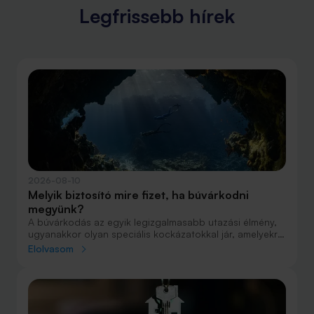
Legfrissebb hírek
2026-08-10
Melyik biztosító mire fizet, ha búvárkodni
megyünk?
A búvárkodás az egyik legizgalmasabb utazási élmény,
ugyanakkor olyan speciális kockázatokkal jár, amelyekre
nem minden utasbiztosítás nyújt megfelelő fedezetet.
Elolvasom
Egy váratlan baleset, sürgősségi mentés vagy
hiperbárkamrás kezelés költségei rendkívül magasak
lehetnek, ezért a búvárok számára különösen fontos,
hogy indulás előtt alaposan megvizsgálják, milyen
szolgáltatásokat tartalmaz a választott biztosítás.