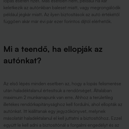
lopás esetén fizet. Más esetben nem, például ha kár
keletkezik az autónkban baleset miatt, vagy megrongálódik
például jégkár miatt. Az ilyen biztosítások az autó értékétől
függően akár már évi pár ezer forintos díjtól elérhetők.
Mi a teendő, ha ellopják az
autónkat?
Az első lépés minden esetben az, hogy a lopás felismerése
után haladéktalanul értesítsük a rendőrséget. Általában
maximum 2 munkanapunk van erre. Ahhoz a területileg
illetékes rendőrkapitánysághoz kell fordulni, ahol ellopták az
autónkat. Itt kiállítanak egy jegyzőkönyvet, melynek
másolatát haladéktalanul el kell juttatni a biztosítóhoz. Ezzel
együtt le kell adni a biztosítónál a forgalmi engedélyt és az