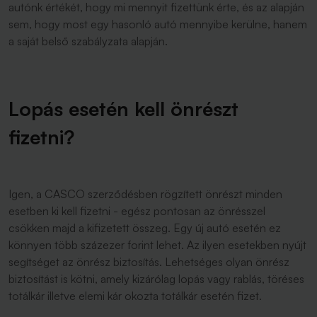
autónk értékét, hogy mi mennyit fizettünk érte, és az alapján
sem, hogy most egy hasonló autó mennyibe kerülne, hanem
a saját belső szabályzata alapján.
Lopás esetén kell önrészt
fizetni?
Igen, a CASCO szerződésben rögzített önrészt minden
esetben ki kell fizetni - egész pontosan az önrésszel
csökken majd a kifizetett összeg. Egy új autó esetén ez
könnyen több százezer forint lehet. Az ilyen esetekben nyújt
segítséget az önrész biztosítás. Lehetséges olyan önrész
biztosítást is kötni, amely kizárólag lopás vagy rablás, töréses
totálkár illetve elemi kár okozta totálkár esetén fizet.