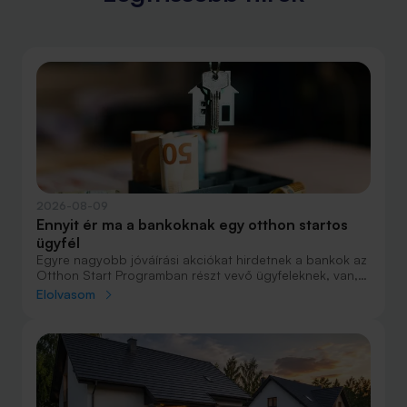
2026-08-09
Ennyit ér ma a bankoknak egy otthon startos
ügyfél
Egyre nagyobb jóváírási akciókat hirdetnek a bankok az
Otthon Start Programban részt vevő ügyfeleknek, van,
ahol összesen akár félmillió forint jóváírást is össze lehet
Elolvasom
gyűjteni különböző kedvezményekkel. Hol lehet ennek a
vége és pontosan milyen feltételeket kell vállalni a
nagyobb jóváírásért?