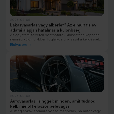
2026-08-08
Lakásvásárlás vagy albérlet? Az elmúlt tíz év
adatai alapján hatalmas a különbség
Az egyetemi felvételi ponthatárok kihirdetése kapcsán
nemrég külön cikkben foglalkoztunk azzal a kérdéssel,
hogy lakást venni vagy vásárolni éri meg jobban. Előző
Elolvasom
cikkünkben jelentős részben a jövőre vonatkozó
becsléseket tettünk, amelyek alapján arra jutottunk, aki
csak teheti, annak mindenképpen megéri a
lakásvásárlás. De mi a helyzet akkor, ha inkább a
múltbéli adatokra koncentrálunk? Hogyan áll ma valaki,
aki 2016-ban lakást vásárolt, illetve valaki, aki a bérlés
mellett döntött, illetve jobb híján arra kényszerült?
2026-08-06
Autóvásárlás lízinggel: minden, amit tudnod
kell, mielőtt először belevágsz
A lízing sokak számára vonzó megoldás, ha autót vagy