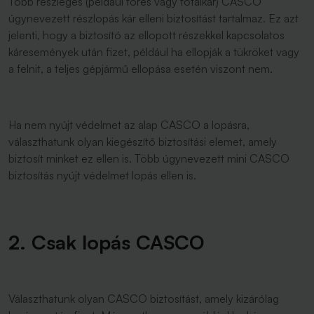
Több részleges (például törés vagy totálkár) CASCO
úgynevezett részlopás kár elleni biztosítást tartalmaz. Ez azt
jelenti, hogy a biztosító az ellopott részekkel kapcsolatos
káresemények után fizet, például ha ellopják a tükröket vagy
a felnit, a teljes gépjármű ellopása esetén viszont nem.
Ha nem nyújt védelmet az alap CASCO a lopásra,
választhatunk olyan kiegészítő biztosítási elemet, amely
biztosít minket ez ellen is. Több úgynevezett mini CASCO
biztosítás nyújt védelmet lopás ellen is.
2. Csak lopás CASCO
Választhatunk olyan CASCO biztosítást, amely kizárólag