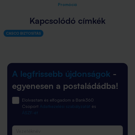
Promóció
Kapcsolódó címkék
CASCO BIZTOSÍTÁS
A legfrissebb újdonságok
-
egyenesen a postaládádba!
Elolvastam és elfogadom a Bank360
Csoport
Adatkezelési szabályzatát
és
ÁSZF-ét