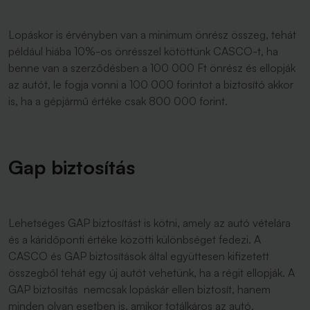
Lopáskor is érvényben van a minimum önrész összeg, tehát
például hiába 10%-os önrésszel kötöttünk CASCO-t, ha
benne van a szerződésben a 100 000 Ft önrész és ellopják
az autót, le fogja vonni a 100 000 forintot a biztosító akkor
is, ha a gépjármű értéke csak 800 000 forint.
Gap biztosítás
Lehetséges GAP biztosítást is kötni, amely az autó vételára
és a káridőponti értéke közötti különbséget fedezi. A
CASCO és GAP biztosítások által együttesen kifizetett
összegből tehát egy új autót vehetünk, ha a régit ellopják. A
GAP biztosítás nemcsak lopáskár ellen biztosít, hanem
minden olyan esetben is, amikor totálkáros az autó.