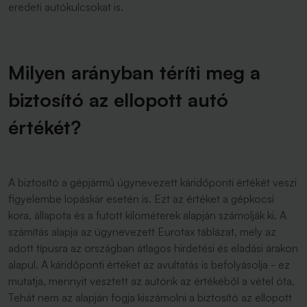
eredeti autókulcsokat is.
Milyen arányban téríti meg a
biztosító az ellopott autó
értékét?
A biztosító a gépjármű úgynevezett káridőponti értékét veszi
figyelembe lopáskár esetén is. Ezt az értéket a gépkocsi
kora, állapota és a futott kilométerek alapján számolják ki. A
számítás alapja az úgynevezett Eurotax táblázat, mely az
adott típusra az országban átlagos hirdetési és eladási árakon
alapul. A káridőponti értéket az avultatás is befolyásolja - ez
mutatja, mennyit vesztett az autónk az értékéből a vétel óta.
Tehát nem az alapján fogja kiszámolni a biztosító az ellopott