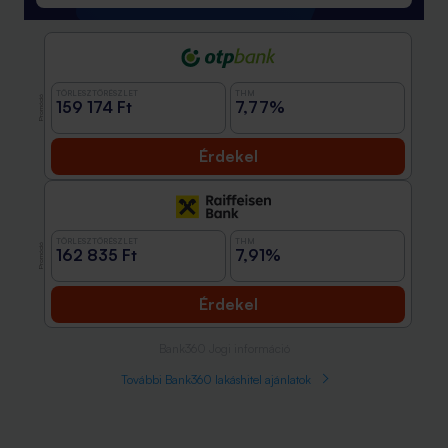
TÖRLESZTŐRÉSZLET
THM
Promóció
159 174 Ft
7,77%
Érdekel
TÖRLESZTŐRÉSZLET
THM
Promóció
162 835 Ft
7,91%
Érdekel
Bank360 Jogi információ
További Bank360 lakáshitel ajánlatok