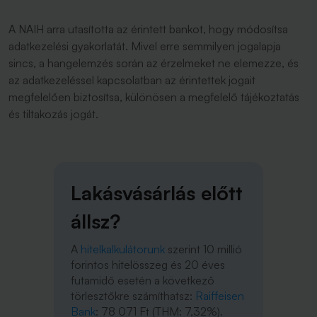
A NAIH arra utasította az érintett bankot, hogy módosítsa
adatkezelési gyakorlatát. Mivel erre semmilyen jogalapja
sincs, a hangelemzés során az érzelmeket ne elemezze, és
az adatkezeléssel kapcsolatban az érintettek jogait
megfelelően biztosítsa, különösen a megfelelő tájékoztatás
és tiltakozás jogát.
Lakásvásárlás előtt
állsz?
A
hitelkalkulátorunk
szerint 10 millió
forintos hitelösszeg és 20 éves
futamidő esetén a következő
törlesztőkre számíthatsz:
Raiffeisen
Bank
: 78 071 Ft (THM: 7,32%).