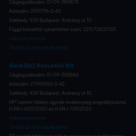
Cégjegyzékszám: 01-09-386875
Adószám: 29317116-2-42
Székhely: 1061 Budapest, Andrássy út 10.
Függő közvetítői nyilvántartási szám: 221072600123
Intézménykeresés
Tovább az üzletszabályzathoz
Bank360 Közvetítő Kft.
Cégjegyzékszám: 01-09-358866
Adószám: 27955350-2-42
Székhely: 1061 Budapest, Andrássy út 10.
HPT szerinti többes ügynöki tevékenység engedélyszáma:
H-EN-I-600/2020 és H-EN-I-729/2020
Intézménykeresés
Tovább az üzletszabályzathoz