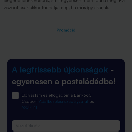
elégedetlenek voltunk, amit egyébként nem tudna meg. Ezt
viszont csak akkor tudhatja meg, ha mi is így akarjuk.
Promóció
A legfrissebb újdonságok
-
egyenesen a postaládádba!
Elolvastam és elfogadom a Bank360
Csoport
Adatkezelési szabályzatát
és
ÁSZF-ét