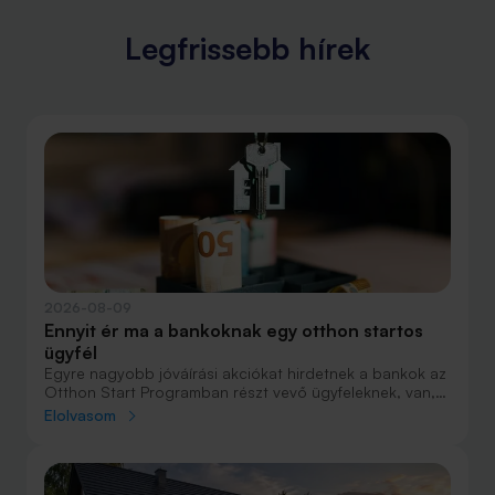
Legfrissebb hírek
2026-08-09
Ennyit ér ma a bankoknak egy otthon startos
ügyfél
Egyre nagyobb jóváírási akciókat hirdetnek a bankok az
Otthon Start Programban részt vevő ügyfeleknek, van,
ahol összesen akár félmillió forint jóváírást is össze lehet
Elolvasom
gyűjteni különböző kedvezményekkel. Hol lehet ennek a
vége és pontosan milyen feltételeket kell vállalni a
nagyobb jóváírásért?