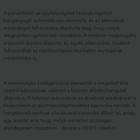
A pénzintézet az ügyfélszolgálati hívások rögzített
hanganyagát automatikusan elemezte, és az elemzések
eredményét felhasználva állapította meg, hogy melyik
elégedetlen ügyfelet kell visszahívni. A rendszer megvizsgálta
a beszélő érzelmi állapotát, és egyéb jellemzőket, továbbá
felhasználták az ügyfélszolgálati munkatárs munkájának
minősítésére is.
A mesterséges intelligenciával elemezték a megadott lista
szerinti kulcsszavak, valamint a beszélő érzelmi/hangulati
állapota is. A felismert kulcsszavak és érzelmek eredményét is
hívásonként az adott beszélgetésekhez kapcsolva tárolták. A
hangelemző szoftver a hívásokról sorrendet állított fel, amely
egy javaslat arra, hogy melyik érintettet szükséges
elsődlegesen visszahívni - derül ki a HSWS cikkéből.