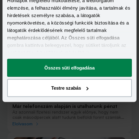
Honlapok megfelelő működtetése, a webforgalom
elemzése, a felhasználói élmény javítása, a tartalmak és
hirdetések személyre szabása, a látogatók
nyomonkövetése, a közösségi funkciók biztosítása és a
Kapcsolódó cikkek
látogatók érdeklődésének megfelelő tartalmak
meghatározása céljából. Az Összes süti elfogadása
gombra kattintva beleegyezel, hogy sütiket tároljunk az
eszközödön. A beállításokat később is
megváltoztathatod.
Összes süti elfogadása
Testre szabás
2020-08-19
Már telefonszám alapján is utalhatunk pénzt
Az azonnali fizetési rendszer egyik előnye, hogy nem
csak másodpercek alatt tudunk belföldi forint számlák
között pénzt küldeni, hanem ezt számlaszám helyett
Elolvasom
akár másodlagos számlaazonosítók alapján is utalhatjuk.