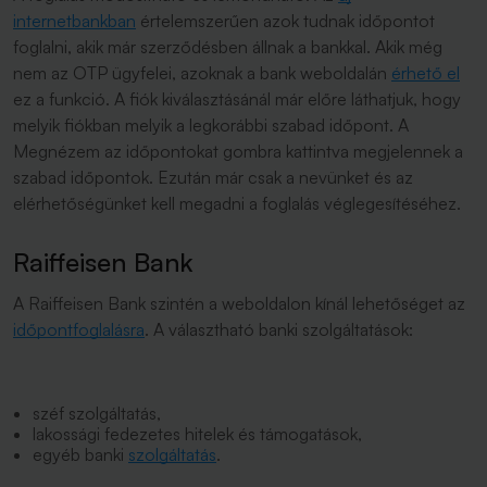
internetbankban
értelemszerűen azok tudnak időpontot
foglalni, akik már szerződésben állnak a bankkal. Akik még
nem az OTP ügyfelei, azoknak a bank weboldalán
érhető el
ez a funkció. A fiók kiválasztásánál már előre láthatjuk, hogy
melyik fiókban melyik a legkorábbi szabad időpont. A
Megnézem az időpontokat gombra kattintva megjelennek a
szabad időpontok. Ezután már csak a nevünket és az
elérhetőségünket kell megadni a foglalás véglegesítéséhez.
Raiffeisen Bank
A Raiffeisen Bank szintén a weboldalon kínál lehetőséget az
időpontfoglalásra
. A választható banki szolgáltatások:
széf szolgáltatás,
lakossági fedezetes hitelek és támogatások,
egyéb banki
szolgáltatás
.