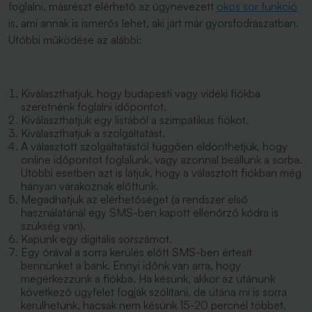
foglalni, másrészt elérhető az úgynevezett
okos sor funkció
is, ami annak is ismerős lehet, aki járt már gyorsfodrászatban.
Utóbbi működése az alábbi:
Kiválaszthatjuk, hogy budapesti vagy vidéki fiókba
szeretnénk foglalni időpontot.
Kiválaszthatjuk egy listából a szimpatikus fiókot.
Kiválaszthatjuk a szolgáltatást.
A választott szolgáltatástól függően eldönthetjük, hogy
online időpontot foglalunk, vagy azonnal beállunk a sorba.
Utóbbi esetben azt is látjuk, hogy a választott fiókban még
hányan várakoznak előttünk.
Megadhatjuk az elérhetőséget (a rendszer első
használatánál egy SMS-ben kapott ellenőrző kódra is
szükség van).
Kapunk egy digitális sorszámot.
Egy órával a sorra kerülés előtt SMS-ben értesít
bennünket a bank. Ennyi időnk van arra, hogy
megérkezzünk a fiókba. Ha késünk, akkor az utánunk
következő ügyfelet fogják szólítani, de utána mi is sorra
kerülhetünk, hacsak nem késünk 15-20 percnél többet.