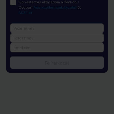
Elolvastam és elfogadom a Bank360
Csoport
Adatkezelési szabályzatát
és
ÁSZF-ét
Feliratkozás