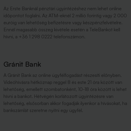
Az Erste Banknál pénztári ügyintézéshez nem lehet online
időpontot foglalni. Az ATM-eknél 2 millió forintig vagy 2 000
euróig van lehetőség befizetésre vagy készpénzfelvételre.
Ennél magasabb összeg kivétele esetén a TeleBankot kell
hívni, a +36 1 298 0222 telefonszámon.
Gránit Bank
A Gránit Bank az online ügyfélfogadást részesíti előnyben.
Videóhívásra hétköznap reggel 8 és este 21 óra között van
lehetőség, emellett szombatonként, 10-18 óra között is lehet
hívni a bankot. Hétvégén korlátozott ügyintézésre van
lehetőség, elsősorban akkor fogadják ilyenkor a hívásokat, ha
bankszámlát szeretne nyitni egy ügyfél.