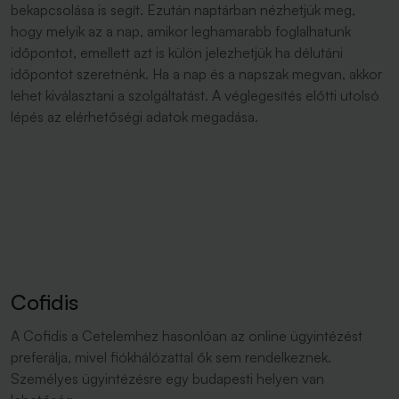
bekapcsolása is segít. Ezután naptárban nézhetjük meg,
hogy melyik az a nap, amikor leghamarabb foglalhatunk
időpontot, emellett azt is külön jelezhetjük ha délutáni
időpontot szeretnénk. Ha a nap és a napszak megvan, akkor
lehet kiválasztani a szolgáltatást. A véglegesítés előtti utolsó
lépés az elérhetőségi adatok megadása.
Cofidis
A Cofidis a Cetelemhez hasonlóan az online ügyintézést
preferálja, mivel fiókhálózattal ők sem rendelkeznek.
Személyes ügyintézésre egy budapesti helyen van