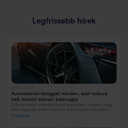
Legfrissebb hírek
2026-08-06
Autóvásárlás lízinggel: minden, amit tudnod
kell, mielőtt először belevágsz
A lízing sokak számára vonzó megoldás, ha autót vagy
más nagyobb értékű eszközt szeretnének használni
anélkül, hogy azt egy összegben ki kellene fizetniük.
Elolvasom
Elsőre azonban könnyű elveszni a részletekben: önerő,
maradványérték, THM, GAP – csak néhány azok közül a