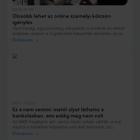
2018-11-30
Olcsóbb lehet az online személyi kölcsön
igénylés
Gyorsaság, egyszerűség, kényelem: a bankok az elmúlt
években ezeket a fogalmakat helyezték előtérbe, és a
kedvező kamatozás mellett már a hiteligénylés
Elolvasom
folyamatának a leegyszerűsítésével is igyekeznek
meggyőzni az ügyfeleket arról, hogy őket érdemes
választani.
2017-07-20
Ez a nem semmi: mától olyat láthatsz a
bankolásban, ami eddig még nem volt
Az MKB meglépte azt, amire olyan sokan vártak: a mai
naptól a bankfiók közelébe sem kell mennünk, az
interneten, videóchaten keresztül nyithatunk
Elolvasom
bankszámlát a pénzintézetnél. Ha ez nem lenne elég, az