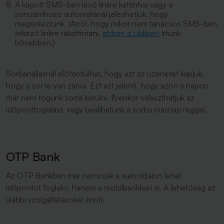
A kapott SMS-ben lévő linkre kattintva vagy a
sorszámhúzó automatánál jelezhetjük, hogy
megérkeztünk. (Arról, hogy mikor nem tanácsos SMS-ben
érkező linkre rákattintani,
ebben a cikkben
írtunk
bővebben.)
Sorbanállásnál előfordulhat, hogy azt az üzenetet kapjuk,
hogy a sor le van zárva. Ezt azt jelenti, hogy azon a napon
már nem fogunk sorra kerülni. Ilyenkor választhatjuk az
időpontfoglalást, vagy beállhatunk a sorba másnap reggel.
OTP Bank
Az OTP Bankban már nemcsak a weboldalon lehet
időpontot foglalni, hanem a mobilbankban is. A lehetőség az
alábbi szolgáltatásokat érinti: