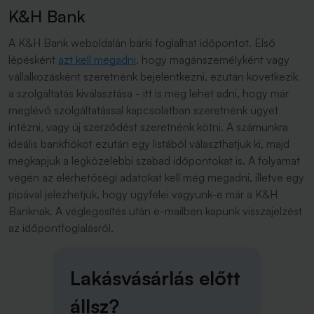
K&H Bank
A K&H Bank weboldalán bárki foglalhat időpontot. Első
lépésként
azt kell megadni
, hogy magánszemélyként vagy
vállalkozásként szeretnénk bejelentkezni, ezután következik
a szolgáltatás kiválasztása - itt is meg lehet adni, hogy már
meglévő szolgáltatással kapcsolatban szeretnénk ügyet
intézni, vagy új szerződést szeretnénk kötni. A számunkra
ideális bankfiókot ezután egy listából választhatjuk ki, majd
megkapjuk a legközelebbi szabad időpontokat is. A folyamat
végén az elérhetőségi adatokat kell még megadni, illetve egy
pipával jelezhetjük, hogy ügyfelei vagyunk-e már a K&H
Banknak. A véglegesítés után e-mailben kapunk visszajelzést
az időpontfoglalásról.
Lakásvásárlás előtt
állsz?