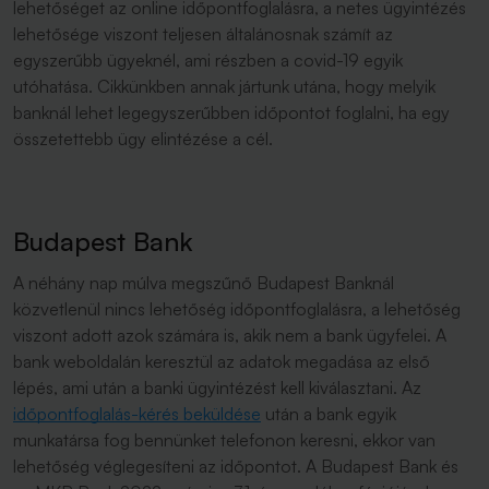
lehetőséget az online időpontfoglalásra, a netes ügyintézés
lehetősége viszont teljesen általánosnak számít az
egyszerűbb ügyeknél, ami részben a covid-19 egyik
utóhatása. Cikkünkben annak jártunk utána, hogy melyik
banknál lehet legegyszerűbben időpontot foglalni, ha egy
összetettebb ügy elintézése a cél.
Budapest Bank
A néhány nap múlva megszűnő Budapest Banknál
közvetlenül nincs lehetőség időpontfoglalásra, a lehetőség
viszont adott azok számára is, akik nem a bank ügyfelei. A
bank weboldalán keresztül az adatok megadása az első
lépés, ami után a banki ügyintézést kell kiválasztani. Az
időpontfoglalás-kérés beküldése
után a bank egyik
munkatársa fog bennünket telefonon keresni, ekkor van
lehetőség véglegesíteni az időpontot. A Budapest Bank és