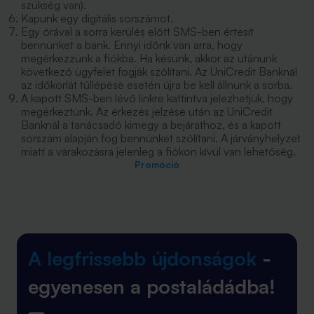
szükség van).
Kapunk egy digitális sorszámot.
Egy órával a sorra kerülés előtt SMS-ben értesít
bennünket a bank. Ennyi időnk van arra, hogy
megérkezzünk a fiókba. Ha késünk, akkor az utánunk
következő ügyfelet fogják szólítani. Az UniCredit Banknál
az időkorlát túllépése esetén újra be kell állnunk a sorba.
A kapott SMS-ben lévő linkre kattintva jelezhetjük, hogy
megérkeztünk. Az érkezés jelzése után az UniCredit
Banknál a tanácsadó kimegy a bejárathoz, és a kapott
sorszám alapján fog bennünket szólítani. A járványhelyzet
miatt a várakozásra jelenleg a fiókon kívül van lehetőség.
Promóció
A legfrissebb újdonságok
-
egyenesen a postaládádba!