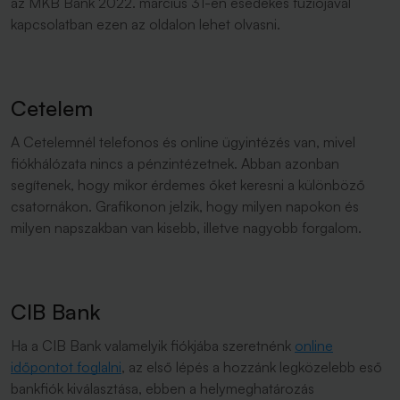
az MKB Bank 2022. március 31-én esedékes fúziójával
kapcsolatban ezen az oldalon lehet olvasni.
Cetelem
A Cetelemnél telefonos és online ügyintézés van, mivel
fiókhálózata nincs a pénzintézetnek. Abban azonban
segítenek, hogy mikor érdemes őket keresni a különböző
csatornákon. Grafikonon jelzik, hogy milyen napokon és
milyen napszakban van kisebb, illetve nagyobb forgalom.
CIB Bank
Ha a CIB Bank valamelyik fiókjába szeretnénk
online
időpontot foglalni
, az első lépés a hozzánk legközelebb eső
bankfiók kiválasztása, ebben a helymeghatározás