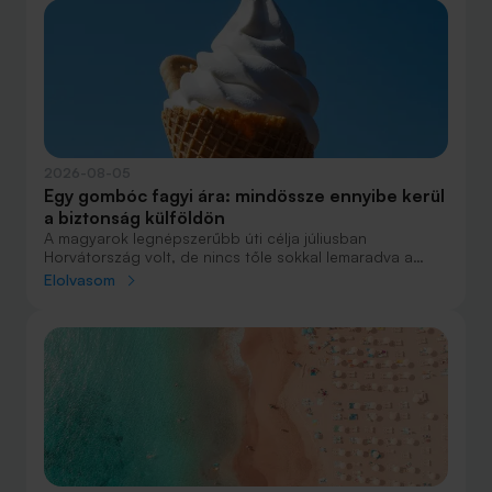
fogalmak közül, amelyekkel biztosan találkozol.
2026-08-05
Egy gombóc fagyi ára: mindössze ennyibe kerül
a biztonság külföldön
A magyarok legnépszerűbb úti célja júliusban
Horvátország volt, de nincs tőle sokkal lemaradva a
júniust megnyerő Olaszország sem. A tengerparti
Elolvasom
nyaralások fölénye elsöprő volt az adatok alapján,
autóval pedig majdnem annyian vágtak neki a
nyaralásnak, mint repülővel.