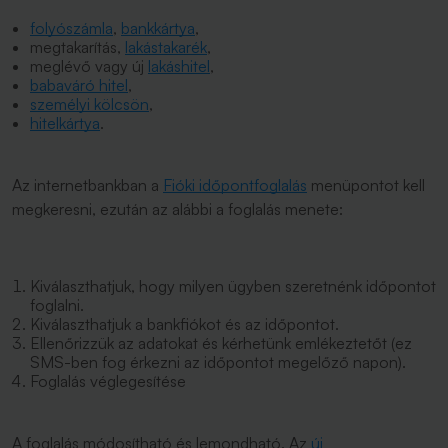
folyószámla
,
bankkártya
,
megtakarítás,
lakástakarék
,
meglévő vagy új
lakáshitel
,
babaváró hitel
,
személyi kölcsön
,
hitelkártya
.
Az internetbankban a
Fióki időpontfoglalás
menüpontot kell
megkeresni, ezután az alábbi a foglalás menete:
Kiválaszthatjuk, hogy milyen ügyben szeretnénk időpontot
foglalni.
Kiválaszthatjuk a bankfiókot és az időpontot.
Ellenőrizzük az adatokat és kérhetünk emlékeztetőt (ez
SMS-ben fog érkezni az időpontot megelőző napon).
Foglalás véglegesítése
A foglalás módosítható és lemondható. Az
új