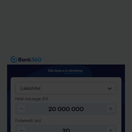
Lakáshitel
Hitel összege
(Ft)
Futamidő
(év)