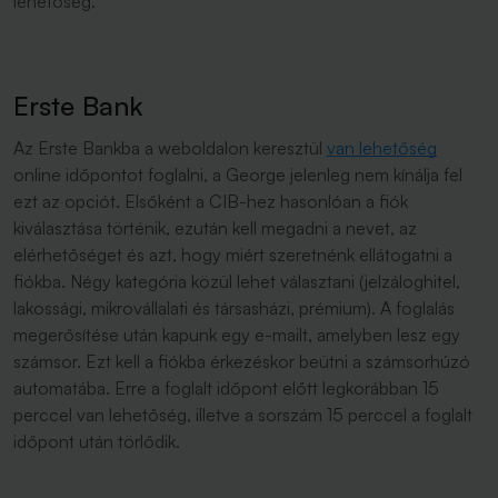
lehetőség.
Erste Bank
Az Erste Bankba a weboldalon keresztül
van lehetőség
online időpontot foglalni, a George jelenleg nem kínálja fel
ezt az opciót. Elsőként a CIB-hez hasonlóan a fiók
kiválasztása történik, ezután kell megadni a nevet, az
elérhetőséget és azt, hogy miért szeretnénk ellátogatni a
fiókba. Négy kategória közül lehet választani (jelzáloghitel,
lakossági, mikrovállalati és társasházi, prémium). A foglalás
megerősítése után kapunk egy e-mailt, amelyben lesz egy
számsor. Ezt kell a fiókba érkezéskor beütni a számsorhúzó
automatába. Erre a foglalt időpont előtt legkorábban 15
perccel van lehetőség, illetve a sorszám 15 perccel a foglalt
időpont után törlődik.