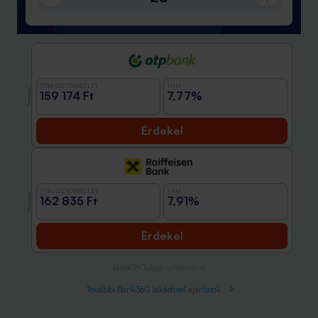
TÖRLESZTŐRÉSZLET
THM
Promóció
159 174 Ft
7,77%
Érdekel
TÖRLESZTŐRÉSZLET
THM
Promóció
162 835 Ft
7,91%
Érdekel
Bank360 Jogi információ
További Bank360 lakáshitel ajánlatok