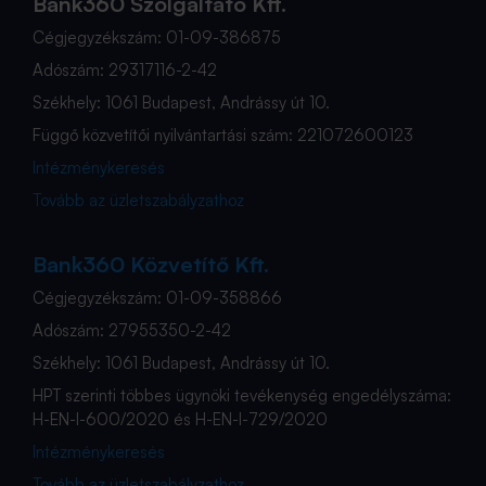
Bank360 Szolgáltató Kft.
Cégjegyzékszám: 01-09-386875
Adószám: 29317116-2-42
Székhely: 1061 Budapest, Andrássy út 10.
Függő közvetítői nyilvántartási szám: 221072600123
Intézménykeresés
Tovább az üzletszabályzathoz
Bank360 Közvetítő Kft.
Cégjegyzékszám: 01-09-358866
Adószám: 27955350-2-42
Székhely: 1061 Budapest, Andrássy út 10.
HPT szerinti többes ügynöki tevékenység engedélyszáma:
H-EN-I-600/2020 és H-EN-I-729/2020
Intézménykeresés
Tovább az üzletszabályzathoz