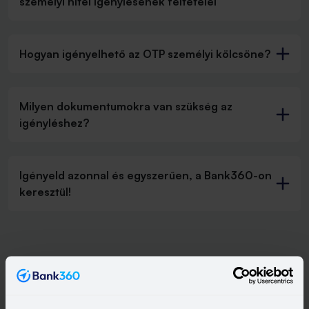
személyi hitel igénylésének feltételei
Hogyan igényelhető az OTP személyi kölcsöne?
Milyen dokumentumokra van szükség az
igényléshez?
Igényeld azonnal és egyszerűen, a Bank360-on
keresztül!
OTP személyi kölcsön hírek