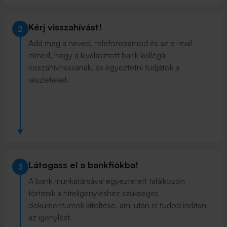
Kérj visszahívást!
2
Add meg a neved, telefonszámod és az e-mail
címed, hogy a kiválasztott bank kollégái
visszahívhassanak, és egyeztetni tudjátok a
részleteket.
Látogass el a bankfiókba!
3
A bank munkatársával egyeztetett találkozón
történik a hiteligényléshez szükséges
dokumentumok kitöltése, ami után el tudod indítani
az igénylést.