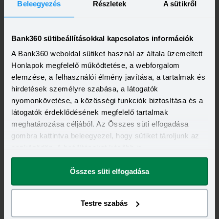
Beleegyezés
Részletek
A sütikről
Bank360 sütibeállításokkal kapcsolatos információk
A Bank360 weboldal sütiket használ az általa üzemeltett
Honlapok megfelelő működtetése, a webforgalom
elemzése, a felhasználói élmény javítása, a tartalmak és
Invalid DateTime
hirdetések személyre szabása, a látogatók
Megvan az első bank: itt már működik a DÁP
azonosítás
nyomonkövetése, a közösségi funkciók biztosítása és a
Az OTP Bank elsőként vezette be a hazai pénzintézetek
látogatók érdeklődésének megfelelő tartalmak
közül a DÁP (Digitális Állampolgárság Program) azonosítási
meghatározása céljából. Az Összes süti elfogadása
szolgáltatását saját webalkalmazásaiban. Az új megoldás
Elolvasom
gombra kattintva beleegyezel, hogy sütiket tároljunk az
lehetővé teszi, hogy az ügyfelek a Digitális Állampolgár
mobilalkalmazással azonosítsák magukat az OTP
eszközödön. A beállításokat később is
Internetbankban és rövid időn belül az OTP Portálokon, így
megváltoztathatod.
gyorsabbá és kényelmesebbé válik számukra az ügyintézés
– akár hitelfelvétel esetén is.
Összes süti elfogadása
Testre szabás