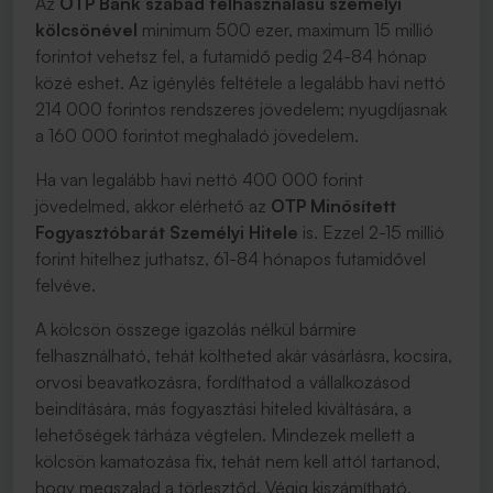
Az
OTP Bank
szabad felhasználású személyi
kölcsönével
minimum 500 ezer, maximum 15 millió
forintot vehetsz fel, a futamidő pedig 24-84 hónap
közé eshet. Az igénylés feltétele a legalább havi nettó
214 000 forintos rendszeres jövedelem; nyugdíjasnak
a 160 000 forintot meghaladó jövedelem.
Ha van legalább havi nettó 400 000 forint
jövedelmed, akkor elérhető az
OTP Minősített
Fogyasztóbarát Személyi Hitele
is. Ezzel 2-15 millió
forint hitelhez juthatsz, 61-84 hónapos futamidővel
felvéve.
A kölcsön összege igazolás nélkül bármire
felhasználható, tehát költheted akár vásárlásra, kocsira,
orvosi beavatkozásra, fordíthatod a vállalkozásod
beindítására, más fogyasztási hiteled kiváltására, a
lehetőségek tárháza végtelen. Mindezek mellett a
kölcsön kamatozása fix, tehát nem kell attól tartanod,
hogy megszalad a törlesztőd. Végig kiszámítható,