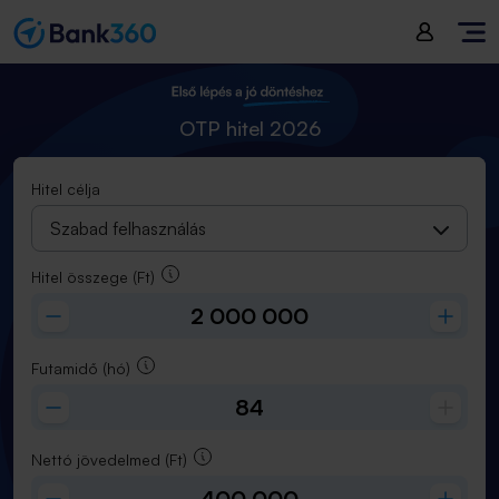
Hitel összege
(
Ft
):
2 000 000
Futamidő
(
hó
):
84
OTP hitel 2026
Hitel célja
Szabad felhasználás
Hitel összege
(Ft)
Futamidő
(hó)
Nettó jövedelmed
(Ft)