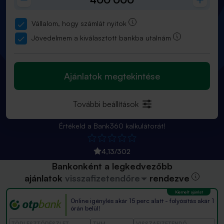
Vállalom, hogy számlát nyitok
Jövedelmem a kiválasztott bankba utalnám
Ajánlatok megtekintése
További beállítások
Értékeld a Bank360 kalkulátorát!
4,13
/
302
Bankonként a legkedvezőbb
ajánlatok
visszafizetendőre
rendezve
Online igénylés akár 15 perc alatt - folyósítás akár 1
órán belül!
TÖRLESZTŐRÉSZLET
THM
VISSZAFIZETENDŐ