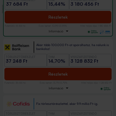
37 684 Ft
15,44%
3 180 456 Ft
PROMÓCIÓ
Részletek
Futamidő
:
61-84 hó
Éves kamat
:
10,99-13,99%
Hitel teljes díja
:
1 180 456 Ft
Információ
Akár több 100.000 Ft-ot spórolhatsz, ha nálunk is
bankolsz!
TÖRLESZTŐRÉSZLET
THM
VISSZAFIZETENDŐ
37 248 Ft
14,70%
3 128 832 Ft
Részletek
Futamidő
:
36-84 hó
Éves kamat
:
13,79-13,79%
Hitel teljes díja
:
1 128 832 Ft
Információ
Fix törlesztőrészlettel, akár 9.9 millió Ft-ig.
TÖRLESZTŐRÉSZLET
THM
VISSZAFIZETENDŐ