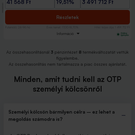
41 568 Ft
19,51%
3 491 712 Ft
PROMÓCIÓ
Részletek
Futamidő
:
24-96 hó
Éves kamat
:
17,00-18,70%
Hitel teljes díja
:
1 491 712 Ft
Információ
Az összehasonlításnál
3
pénzintézet
8
termékváltozatát vettük
figyelembe.
Az összehasonlítás nem tartalmazza a piac összes ajánlatát.
Minden, amit tudni kell az OTP
személyi kölcsönről
Személyi kölcsön bármilyen célra – ez lehet a
megoldás számodra is?