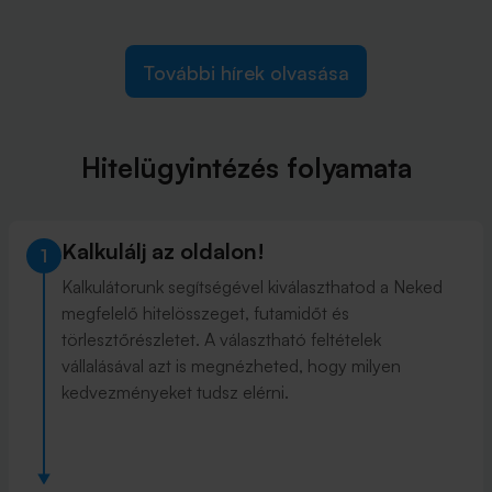
További hírek olvasása
Hitelügyintézés folyamata
Kalkulálj az oldalon!
1
Kalkulátorunk segítségével kiválaszthatod a Neked
megfelelő hitelösszeget, futamidőt és
törlesztőrészletet. A választható feltételek
vállalásával azt is megnézheted, hogy milyen
kedvezményeket tudsz elérni.