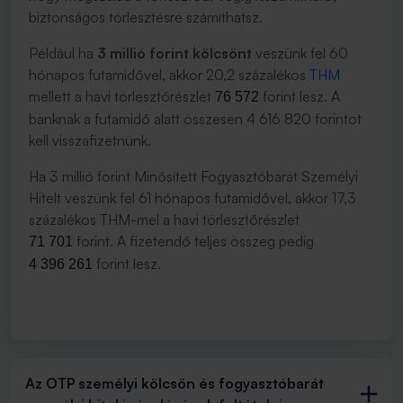
biztonságos törlesztésre számíthatsz.
Például ha
3 millió forint kölcsönt
veszünk fel 60
hónapos futamidővel, akkor 20,2 százalékos
THM
mellett a havi törlesztőrészlet
forint lesz. A
76 572
banknak a futamidő alatt összesen 4 616 820 forintot
kell visszafizetnünk.
Ha 3 millió forint Minősített Fogyasztóbarát Személyi
Hitelt veszünk fel 61 hónapos futamidővel, akkor 17,3
százalékos THM-mel a havi törlesztőrészlet
forint. A fizetendő teljes összeg pedig
71 701
forint lesz.
4 396 261
Az OTP személyi kölcsön és fogyasztóbarát