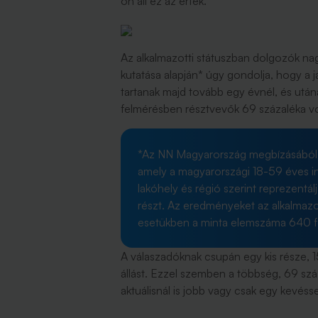
on áll ez az érték.
Az alkalmazotti státuszban dolgozók nag
kutatása alapján* úgy gondolja, hogy a 
tartanak majd tovább egy évnél, és utá
felmérésben résztvevők 69 százaléka vo
*Az NN Magyarország megbízásából a
amely a magyarországi 18-59 éves int
lakóhely és régió szerint reprezent
részt. Az eredményeket az alkalmazo
esetükben a minta elemszáma 640 fő.
A válaszadóknak csupán egy kis része, 
állást. Ezzel szemben a többség, 69 száz
aktuálisnál is jobb vagy csak egy kevéss