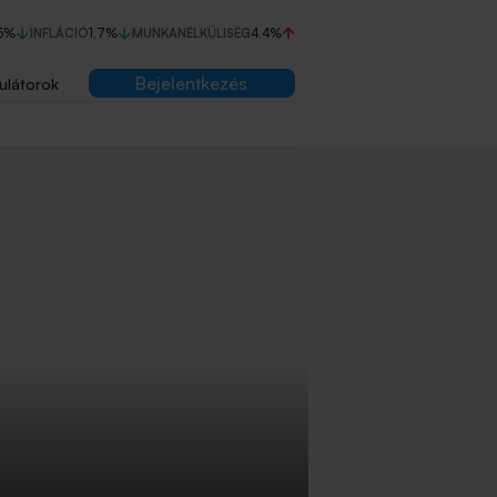
5%
INFLÁCIÓ
1,7%
MUNKANÉLKÜLISÉG
4,4%
Bejelentkezés
ulátorok