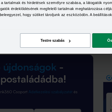
ho
y fennállására 50, 100, 150, illetve 200 ezer forintot
a, a tartalmak és hirdetések személyre szabása, a látogatók ny
ho
os biztosítási díj mellett. A konstrukció megkötése a
togatók érdeklődésének megfelelő tartalmak meghatározása céljá
bi
ne, ha pedig életbiztosítást is választunk mellé,
beleegyezel, hogy sütiket tároljunk az eszközödön. A beállításo
Promóció
Testre szabás
Ös
b újdonságok
-
 postaládádba!
Bank360 Csoport
Adatkezelési szabályzatát
és
H