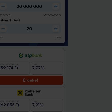
00 000
Ft
100 000 000
Ft
Futamidő
(év)
év
30
év
TÖRLESZTŐRÉSZLET
THM
159 174 Ft
7,77%
Érdekel
TÖRLESZTŐRÉSZLET
THM
162 835 Ft
7,91%