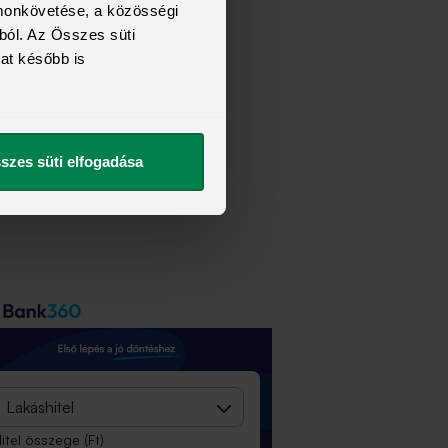
gy milyen lépéseket tehetünk azért,
omonkövetése, a közösségi
gy a bizonytalan időkben is
ból. Az Összes süti
ztonságban érezzük magunkat.
kat később is
szes süti elfogadása
Lakáshitel
itel összege
(Ft)