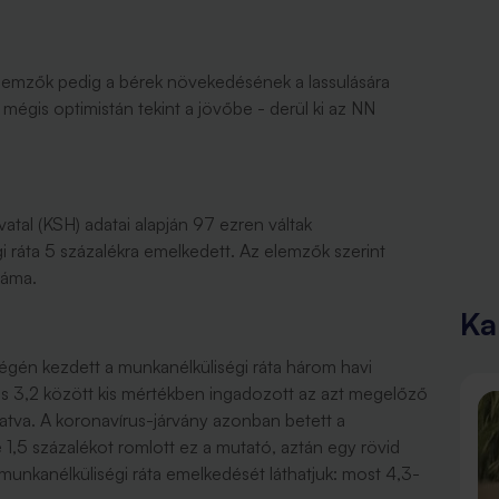
lemzők pedig a bérek növekedésének a lassulására
mégis optimistán tekint a jövőbe - derül ki az NN
vatal (KSH) adatai alapján 97 ezren váltak
i ráta 5 százalékra emelkedett. Az elemzők szerint
lláma.
Ka
végén kezdett a munkanélküliségi ráta három havi
s 3,2 között kis mértékben ingadozott az azt megelőző
atva. A koronavírus-járvány azonban betett a
 1,5 százalékot romlott ez a mutató, aztán egy rövid
 munkanélküliségi ráta emelkedését láthatjuk: most 4,3-