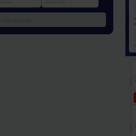
5
Feliratkozás
2
Promóció
Promóció