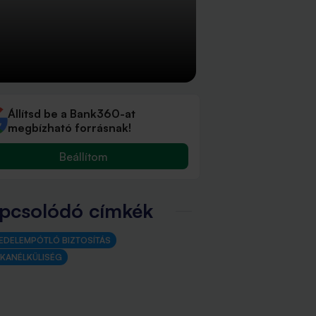
Állítsd be a Bank360-at
megbízható forrásnak!
Beállítom
pcsolódó címkék
EDELEMPÓTLÓ BIZTOSÍTÁS
KANÉLKÜLISÉG