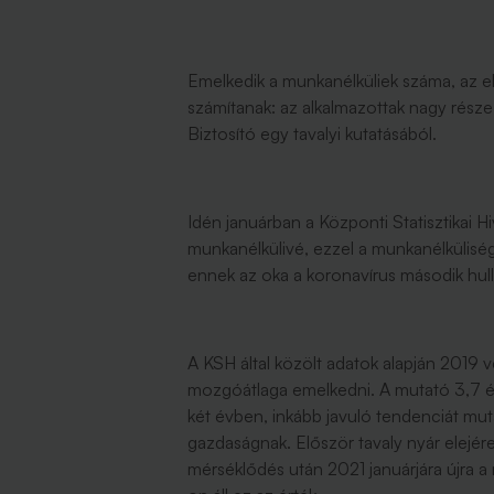
Emelkedik a munkanélküliek száma, az e
számítanak: az alkalmazottak nagy része 
Biztosító egy tavalyi kutatásából.
Idén januárban a Központi Statisztikai Hi
munkanélkülivé, ezzel a munkanélküliség
ennek az oka a koronavírus második hu
A KSH által közölt adatok alapján 2019 
mozgóátlaga emelkedni. A mutató 3,7 é
két évben, inkább javuló tendenciát mut
gazdaságnak. Először tavaly nyár elejére
mérséklődés után 2021 januárjára újra a