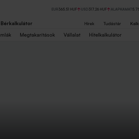
EUR
365,51 HUF
USD
317,26 HUF
ALAPKAMAT
5,7
Bérkalkulátor
Hírek
Tudástár
Kalk
ámlák
Megtakarítások
Vállalat
Hitelkalkulátor