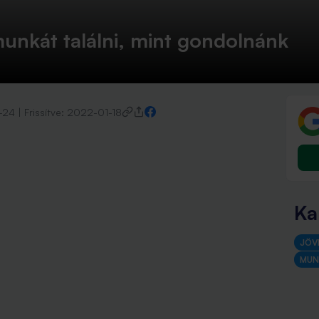
unkát találni, mint gondolnánk
-24
|
Frissítve:
2022-01-18
Ka
JÖV
MUN