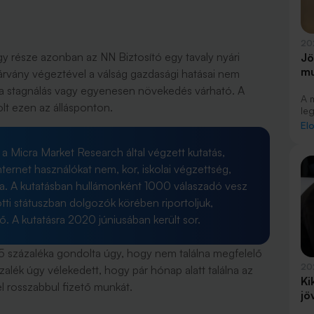
20
y része azonban az NN Biztosító egy tavaly nyári
Jö
mu
járvány végeztével a válság gazdasági hatásai nem
na stagnálás vagy egyenesen növekedés várható. A
A 
lt ezen az állásponton.
le
ta
El
pil
he
 Micra Market Research által végzett kutatás,
mik
ernet használókat nem, kor, iskolai végzettség,
gye
te
álja. A kutatásban hullámonként 1000 válaszadó vesz
so
tti státuszban dolgozók körében riportoljuk,
ré
le
 A kutatásra 2020 júniusában került sor.
ju
sz
15 százaléka gondolta úgy, hogy nem találna megfelelő
ál
biz
20
alék úgy vélekedett, hogy pár hónap alatt találna az
Ki
el rosszabbul fizető munkát.
jö