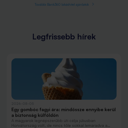
További Bank360 lakáshitel ajánlatok
Legfrissebb hírek
2026-08-05
Egy gombóc fagyi ára: mindössze ennyibe kerül
a biztonság külföldön
A magyarok legnépszerűbb úti célja júliusban
Horvátország volt, de nincs tőle sokkal lemaradva a