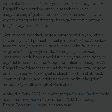
valamint a társadalmi és környezeti érdekek támogatása. A
Polgári Bank akvizíciója, amely elsősorban a kelet-
magyarországi régióban rendelkezik fiókhálózattal, 2025
végére országos lefedettségű kiszolgálást tesz lehetővé a
MagNet ügyfelei számára.
„Azt szoktam mondani, hogy a bankrendszer olyan, mint a
szív, amely a vért pumpálja a test minden részébe. A bankok
feladata, hogy a pénzt eljuttassák a legkisebb falvakba is,
hogy például egy helyi vállalkozó megkapja a szükséges
beruházási hitelt, hogy növelni tudja a gyártókapacitását, és
egyúttal több munkalehetőséget teremtsen a térségben. A
Polgári Bank felvásárlása most lehetőséget ad arra, hogy az
értékalapú bankolás előnyeit szélesebb körben eljuttassuk
olyan régiókba is, ahol eddig nem voltunk fizikailag jelen.”
–
mondta Fáy Zsolt, a MagNet Bank elnöke.
A MagNet Bank 2022-ben vette meg a
Sopron Bankot
(mely
azóta már
Trive Bank
néven ismert), 2013-ban pedig a
Banco Popolare Hungary-t vásárolta fel.