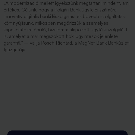
„A modernizáció mellett igyekszünk megtartani mindent, ami
értékes. Célunk, hogy a Polgári Bank ügyfelei számára
innovatív digitális banki kiszolgálást és bővebb szolgáltatási
kört nyújtsunk, miközben megőrizzük a személyes
kapcsolatokra épülő, bizalomra alapozott ügyfélkiszolgálást
is, amelyet a már megszokott fióki ügyintézők jelenléte
garantál.”
– vallja Posch Richárd, a MagNet Bank Banküzleti
Igazgatója.