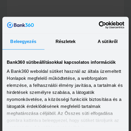
2021-10-14
A MagNet Bank megveszi a Sopron Bankot
Beleegyezés
Részletek
A sütikről
A Magyar Nemzeti Bank engedélye még szükséges a
tranzakció végrehajtásához, ezután pedig a Sopron
Bank várhatóan a MagNet Bank 100 százalékos
Elolvasom
leányvállalatává válik.
Bank360 sütibeállításokkal kapcsolatos információk
A Bank360 weboldal sütiket használ az általa üzemeltett
Honlapok megfelelő működtetése, a webforgalom
elemzése, a felhasználói élmény javítása, a tartalmak és
hirdetések személyre szabása, a látogatók
nyomonkövetése, a közösségi funkciók biztosítása és a
látogatók érdeklődésének megfelelő tartalmak
2023-03-07
meghatározása céljából. Az Összes süti elfogadása
Török kézbe került a Trive-ra keresztelt Sopron
gombra kattintva beleegyezel, hogy sütiket tároljunk az
Bank
eszközödön. A beállításokat később is
Török érdekeltségbe került a Trive Bank névre