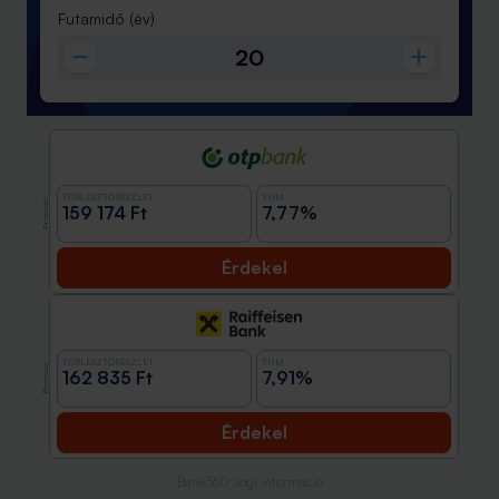
Futamidő
(év)
TÖRLESZTŐRÉSZLET
THM
Promóció
159 174 Ft
7,77%
Érdekel
TÖRLESZTŐRÉSZLET
THM
Promóció
162 835 Ft
7,91%
Érdekel
Bank360 Jogi információ