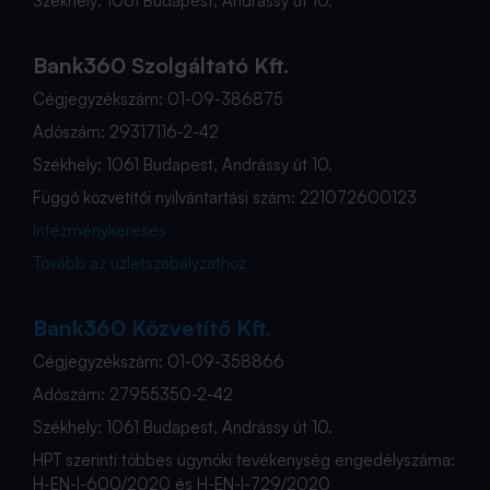
Székhely: 1061 Budapest, Andrássy út 10.
Bank360 Szolgáltató Kft.
Cégjegyzékszám: 01-09-386875
Adószám: 29317116-2-42
Székhely: 1061 Budapest, Andrássy út 10.
Függő közvetítői nyilvántartási szám: 221072600123
Intézménykeresés
Tovább az üzletszabályzathoz
Bank360 Közvetítő Kft.
Cégjegyzékszám: 01-09-358866
Adószám: 27955350-2-42
Székhely: 1061 Budapest, Andrássy út 10.
HPT szerinti többes ügynöki tevékenység engedélyszáma:
H-EN-I-600/2020 és H-EN-I-729/2020