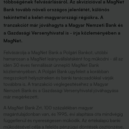
többségének felvásárlásáról. Az akvizícióval a MagNet
Bank tovább növeli országos jelenlétét, különös
tekintettel a kelet-magyarországi régiókra. A
tranzakciót már jóváhagyta a Magyar Nemzeti Bank és
a Gazdasági Versenyhivatal is - írja közleményében a
MagNet.
Felvásárolja a MagNet Bank a Polgári Bankot, utóbbi
hamarosan a MagNet leányvállalataként fog működni - áll az
idén 30 éves fennállását ünneplő MagNet Bank
közleményében. A Polgári Bank ügyfeleit a korábban
megszokott helyszíneken és banki tanácsadókkal várják
továbbra is. A tranzakció véglegesítéséhez a Magyar
Nemzeti Bank és a Gazdasági Versenyhivatal jóváhagyása
már megérkezett.
A MagNet Bank Zrt. 100 százalékban magyar
magántulajdonban van, és 1995. évi alapítása óta mindvégig
függetlenül és nyereségesen működik. Az értékalapú banki
működésével célja a felelős pénzügyi döntések ösztönzése,