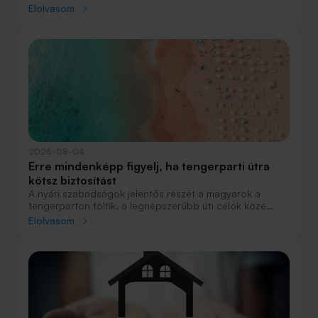
júniust megnyerő Olaszország sem. A tengerparti
Elolvasom
nyaralások fölénye elsöprő volt az adatok alapján,
autóval pedig majdnem annyian vágtak neki a
nyaralásnak, mint repülővel.
2026-08-04
Erre mindenképp figyelj, ha tengerparti útra
kötsz biztosítást
A nyári szabadságok jelentős részét a magyarok a
tengerparton töltik, a legnépszerűbb úti célok közé
Horvátország, Olaszország és Görögország tartozik. A
Elolvasom
nyaralás szervezésekor általában nagy figyelmet kap a
szállás, az útvonal vagy éppen a programok
megtervezése, az utasbiztosítás kiválasztása azonban
sokszor az utolsó pillanatra marad.