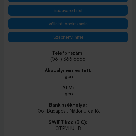
Babaváró hitel
Vállalati bankszámla
Széchenyi hitel
Telefonszám:
(06 1) 366 6666
Akadálymentesített:
Igen
ATM:
Igen
Bank székhelye:
1051 Budapest, Nádor utca 16.
SWIFT kód (BIC):
OTPVHUHB