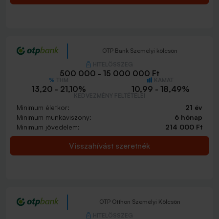
OTP Bank Személyi kölcsön
HITELÖSSZEG
500 000 - 15 000 000 Ft
THM
KAMAT
13,20 - 21,10%
10,99 - 18,49%
KEDVEZMÉNY FELTÉTELEI
Minimum életkor:
21 év
Minimum munkaviszony:
6 hónap
Minimum jövedelem:
214 000 Ft
Visszahívást szeretnék
OTP Otthon Személyi Kölcsön
HITELÖSSZEG