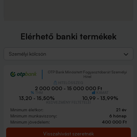
Elérhető banki termékek
Személyi kölcsön
OTP Bank Minősített Fogyasztóbarát Személyi
Hitel
HITELÖSSZEG
2 000 000 - 15 000 000 Ft
THM
KAMAT
13,20 - 15,50%
10,99 - 13,99%
KEDVEZMÉNY FELTÉTELEI
Minimum életkor:
21 év
Minimum munkaviszony:
6 hónap
Minimum jövedelem:
400 000 Ft
Visszahívást szeretnék