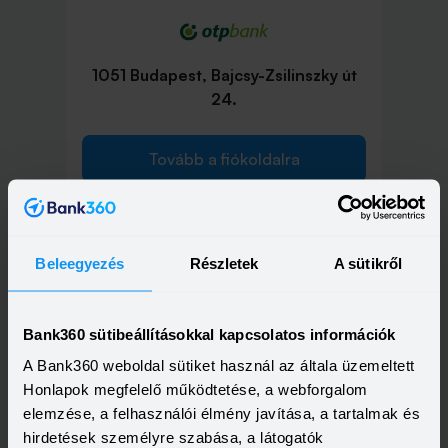
1051 Budapest, Bajcsy-Zsilinszky út
24.
Tovább a fiókoldalra
Beleegyezés
Részletek
A sütikről
1051 Budapest, Nádor utca 16.
Bank360 sütibeállításokkal kapcsolatos információk
Tovább a fiókoldalra
A Bank360 weboldal sütiket használ az általa üzemeltett
Honlapok megfelelő működtetése, a webforgalom
elemzése, a felhasználói élmény javítása, a tartalmak és
hirdetések személyre szabása, a látogatók