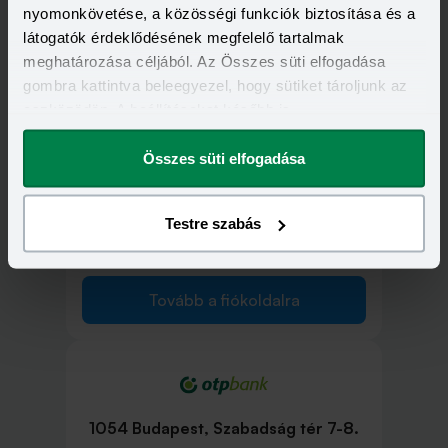
nyomonkövetése, a közösségi funkciók biztosítása és a
1052 Budapest, Deák Ferenc utca 7-
látogatók érdeklődésének megfelelő tartalmak
9.
meghatározása céljából. Az Összes süti elfogadása
gombra kattintva beleegyezel, hogy sütiket tároljunk az
eszközödön. A beállításokat később is
Tovább a fiókoldalra
megváltoztathatod.
Összes süti elfogadása
Testre szabás
1053 Budapest, Ferenciek tere 11.
Tovább a fiókoldalra
1054 Budapest, Szabadság tér 7-8.