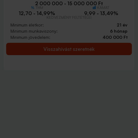
2 000 000 - 15 000 000 Ft
THM
KAMAT
12,70 - 14,99%
9,99 - 13,49%
KEDVEZMÉNY FELTÉTELEI
Minimum életkor:
21 év
Minimum munkaviszony:
6 hónap
Minimum jövedelem:
400 000 Ft
Visszahívást szeretnék