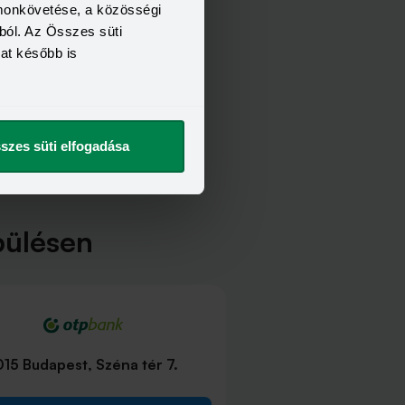
omonkövetése, a közösségi
ból. Az Összes süti
kat később is
szes süti elfogadása
pülésen
015 Budapest, Széna tér 7.