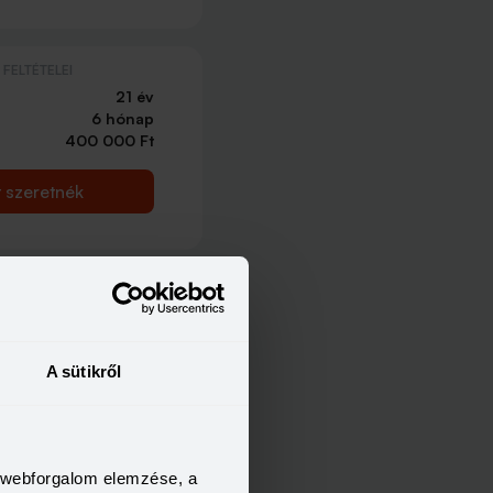
FELTÉTELEI
21 év
6 hónap
400 000 Ft
t szeretnék
A sütikről
a webforgalom elemzése, a