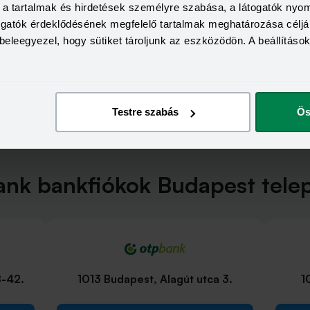
a, a tartalmak és hirdetések személyre szabása, a látogatók ny
togatók érdeklődésének megfelelő tartalmak meghatározása céljá
beleegyezel, hogy sütiket tároljunk az eszközödön. A beállításo
Testre szabás
Ös
nk bankfiókok Budapest tele
8-42.
1013 Budapest, Alagút utca 3.
1