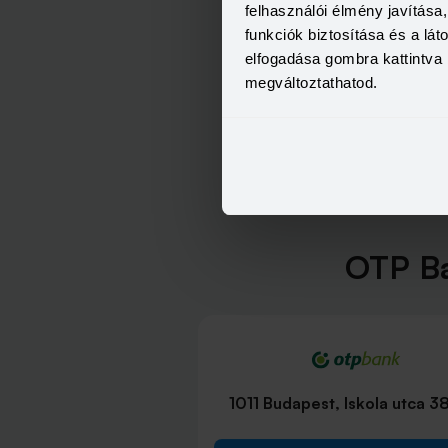
felhasználói élmény javítás
funkciók biztosítása és a lá
elfogadása gombra kattintva 
megváltoztathatod.
OTP Ba
1011 Budapest, Iskola utca 3