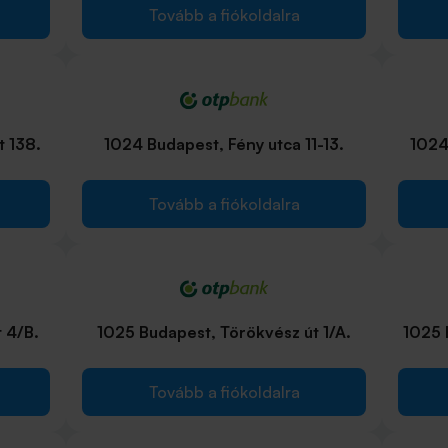
Tovább a fiókoldalra
t 138.
1024 Budapest, Fény utca 11-13.
1024
Tovább a fiókoldalra
 4/B.
1025 Budapest, Törökvész út 1/A.
1025 
Tovább a fiókoldalra