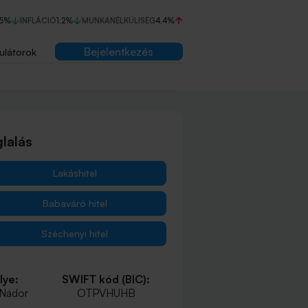
75%
INFLÁCIÓ
1,2%
MUNKANÉLKÜLISÉG
4,4%
Bejelentkezés
ulátorok
lalás
Lakáshitel
Babaváró hitel
Széchenyi hitel
lye:
SWIFT kód (BIC):
 Nádor
OTPVHUHB