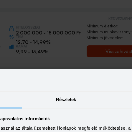
KEDVEZMÉNY 
Minimum életkor:
HITELÖSSZEG
Minimum munkaviszony:
2 000 000 - 15 000 000 Ft
THM
Minimum jövedelem:
12,70 - 14,99%
KAMAT
ön
Visszahívás
9,99 - 13,49%
Részletek
kapcsolatos információk
használ az általa üzemeltett Honlapok megfelelő működtetése, 