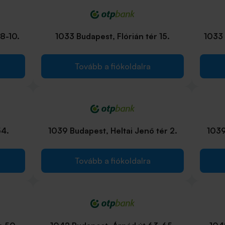
8-10.
1033 Budapest, Flórián tér 15.
1033 
Tovább a fiókoldalra
54.
1039 Budapest, Heltai Jenő tér 2.
1039
Tovább a fiókoldalra