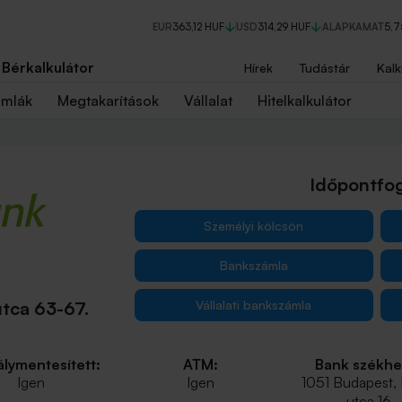
EUR
363,12 HUF
USD
314,29 HUF
ALAPKAMAT
5,
Bérkalkulátor
Hírek
Tudástár
Kalk
ámlák
Megtakarítások
Vállalat
Hitelkalkulátor
Időpontfog
Személyi kölcsön
Bankszámla
Vállalati bankszámla
tca 63-67.
lymentesített:
ATM:
Bank székhe
Igen
Igen
1051 Budapest,
utca 16.