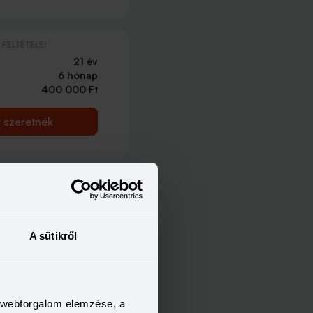
FELTÉTELEI
21 év
6 hónap
400 000 Ft
t szeretnék
A sütikről
a webforgalom elemzése, a