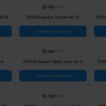
8-10.
1033 Budapest, Flórián tér 15.
1033 
Tovább a fiókoldalra
54.
1039 Budapest, Heltai Jenő tér 2.
1039
Tovább a fiókoldalra