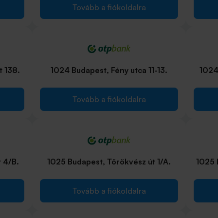
Tovább a fiókoldalra
t 138.
1024 Budapest, Fény utca 11-13.
1024
Tovább a fiókoldalra
 4/B.
1025 Budapest, Törökvész út 1/A.
1025 
Tovább a fiókoldalra