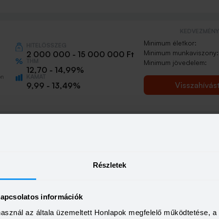
KEDVEZMÉNY 
Minimum életkor:
HITELÖSSZEG
Minimum munkaviszony:
2 000 000 - 15 000 000 Ft
THM
Minimum jövedelem:
12,70 - 14,99%
KAMAT
ön
Visszahívás
9,99 - 13,49%
Részletek
kapcsolatos információk
használ az általa üzemeltett Honlapok megfelelő működtetése, 