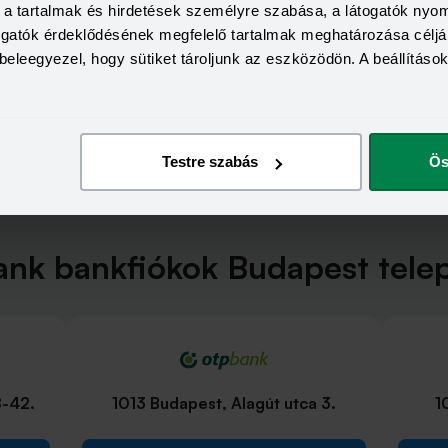
a, a tartalmak és hirdetések személyre szabása, a látogatók ny
togatók érdeklődésének megfelelő tartalmak meghatározása céljá
beleegyezel, hogy sütiket tároljunk az eszközödön. A beállításo
Testre szabás
Ös
nk bankfiókok Budapest tele
8-42.
1013 Budapest, Alagút utca 3.
1