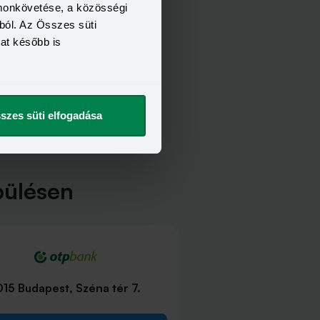
omonkövetése, a közösségi
ból. Az Összes süti
kat később is
szes süti elfogadása
pülésen
015 Budapest, Széna tér 7.