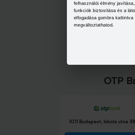
felhasználói élmény javítás
funkciók biztosítása és a lá
elfogadása gombra kattintva 
megváltoztathatod.
OTP Ba
1011 Budapest, Iskola utca 3