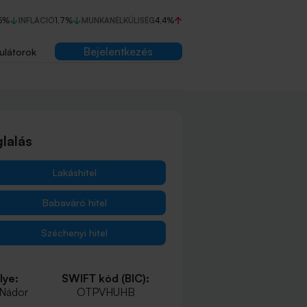
5%
INFLÁCIÓ
1,7%
MUNKANÉLKÜLISÉG
4,4%
Bejelentkezés
ulátorok
lalás
Lakáshitel
Babaváró hitel
Széchenyi hitel
lye:
SWIFT kód (BIC):
 Nádor
OTPVHUHB