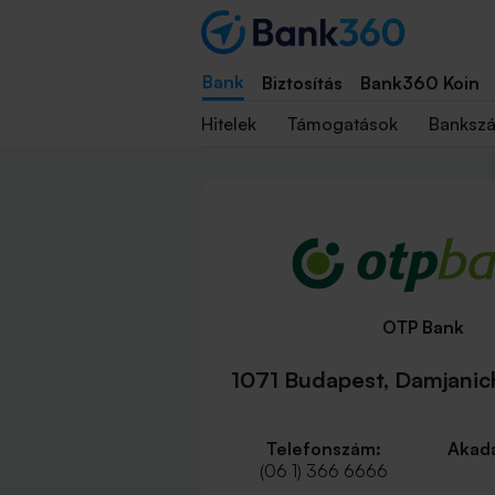
Bank
Biztosítás
Bank360 Koin
Hitelek
Támogatások
Banksz
OTP Bank
1071 Budapest, Damjanich
Telefonszám:
Akadá
(06 1) 366 6666