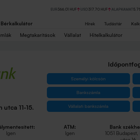
EUR
366,01 HUF
USD
317,70 HUF
ALAPKAMAT
5,7
Bérkalkulátor
Hírek
Tudástár
Kalk
ámlák
Megtakarítások
Vállalat
Hitelkalkulátor
Időpontfog
Személyi kölcsön
Bankszámla
Vállalati bankszámla
 utca 11-15.
lymentesített:
ATM:
Bank székhe
Igen
Igen
1051 Budapest,
utca 16.