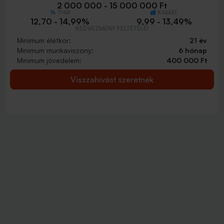
2 000 000 - 15 000 000 Ft
THM
KAMAT
12,70 - 14,99%
9,99 - 13,49%
KEDVEZMÉNY FELTÉTELEI
Minimum életkor:
21 év
Minimum munkaviszony:
6 hónap
Minimum jövedelem:
400 000 Ft
Visszahívást szeretnék