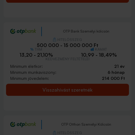
OTP Bank Személyi kölcsön
HITELÖSSZEG
500 000 - 15 000 000 Ft
THM
KAMAT
13,20 - 21,10%
10,99 - 18,49%
KEDVEZMÉNY FELTÉTELEI
Minimum életkor:
21 év
Minimum munkaviszony:
6 hónap
Minimum jövedelem:
214 000 Ft
Visszahívást szeretnék
OTP Otthon Személyi Kölcsön
HITELÖSSZEG