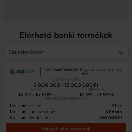
Elérhető banki termékek
Személyi kölcsön
OTP Bank Minősített Fogyasztóbarát Személyi
Hitel
HITELÖSSZEG
2 000 000 - 15 000 000 Ft
THM
KAMAT
13,20 - 15,50%
10,99 - 13,99%
KEDVEZMÉNY FELTÉTELEI
Minimum életkor:
21 év
Minimum munkaviszony:
6 hónap
Minimum jövedelem:
400 000 Ft
Visszahívást szeretnék