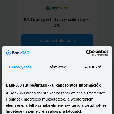
1051 Budapest, Bajcsy-Zsilinszky út
24.
Tovább a fiókoldalra
Beleegyezés
Részletek
A sütikről
1051 Budapest, Nádor utca 16.
Bank360 sütibeállításokkal kapcsolatos információk
Tovább a fiókoldalra
A Bank360 weboldal sütiket használ az általa üzemeltett
Honlapok megfelelő működtetése, a webforgalom
elemzése, a felhasználói élmény javítása, a tartalmak és
hirdetések személyre szabása, a látogatók