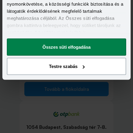
nyomonkövetése, a közösségi funkciók biztosítása és a
1052 Budapest, Deák Ferenc utca 7-
látogatók érdeklődésének megfelelő tartalmak
9.
meghatározása céljából. Az Összes süti elfogadása
gombra kattintva beleegyezel, hogy sütiket tároljunk az
eszközödön. A beállításokat később is
Tovább a fiókoldalra
megváltoztathatod.
Összes süti elfogadása
Testre szabás
1053 Budapest, Ferenciek tere 11.
Tovább a fiókoldalra
1054 Budapest, Szabadság tér 7-8.