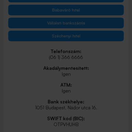
Babaváró hitel
Vállalati bankszámla
Széchenyi hitel
Telefonszám:
(06 1) 366 6666
Akadálymentesített:
Igen
ATM:
Igen
Bank székhelye:
1051 Budapest, Nádor utca 16.
SWIFT kód (BIC):
OTPVHUHB