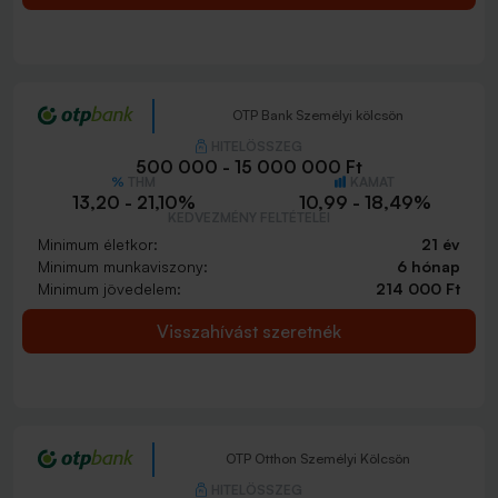
OTP Bank Személyi kölcsön
HITELÖSSZEG
500 000 - 15 000 000 Ft
THM
KAMAT
13,20 - 21,10%
10,99 - 18,49%
KEDVEZMÉNY FELTÉTELEI
Minimum életkor:
21 év
Minimum munkaviszony:
6 hónap
Minimum jövedelem:
214 000 Ft
Visszahívást szeretnék
OTP Otthon Személyi Kölcsön
HITELÖSSZEG