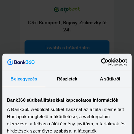
1051 Budapest, Bajcsy-Zsilinszky út
24.
Tovább a fiókoldalra
Beleegyezés
Részletek
A sütikről
1051 Budapest, Nádor utca 16.
Bank360 sütibeállításokkal kapcsolatos információk
Tovább a fiókoldalra
A Bank360 weboldal sütiket használ az általa üzemeltett
Honlapok megfelelő működtetése, a webforgalom
elemzése, a felhasználói élmény javítása, a tartalmak és
hirdetések személyre szabása, a látogatók