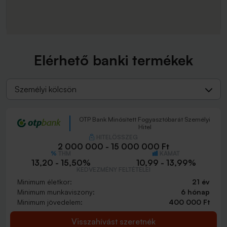
Elérhető banki termékek
Személyi kölcsön
OTP Bank Minősített Fogyasztóbarát Személyi
Hitel
HITELÖSSZEG
2 000 000 - 15 000 000 Ft
THM
KAMAT
13,20 - 15,50%
10,99 - 13,99%
KEDVEZMÉNY FELTÉTELEI
Minimum életkor:
21 év
Minimum munkaviszony:
6 hónap
Minimum jövedelem:
400 000 Ft
Visszahívást szeretnék