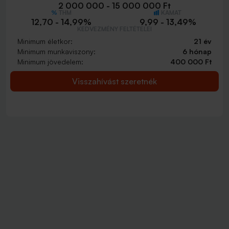
2 000 000 - 15 000 000 Ft
THM
KAMAT
12,70 - 14,99%
9,99 - 13,49%
KEDVEZMÉNY FELTÉTELEI
Minimum életkor:
21 év
Minimum munkaviszony:
6 hónap
Minimum jövedelem:
400 000 Ft
Visszahívást szeretnék