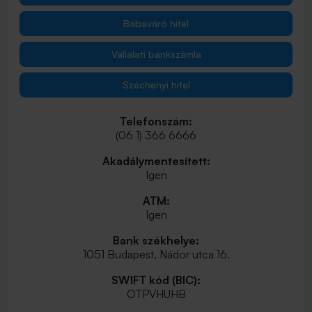
Babaváró hitel
Vállalati bankszámla
Széchenyi hitel
Telefonszám:
(06 1) 366 6666
Akadálymentesített:
Igen
ATM:
Igen
Bank székhelye:
1051 Budapest, Nádor utca 16.
SWIFT kód (BIC):
OTPVHUHB