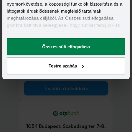
nyomonkövetése, a közösségi funkciók biztosítása és a
1052 Budapest, Deák Ferenc utca 7-
látogatók érdeklődésének megfelelő tartalmak
9.
meghatározása céljából. Az Összes süti elfogadása
gombra kattintva beleegyezel, hogy sütiket tároljunk az
eszközödön. A beállításokat később is
Tovább a fiókoldalra
megváltoztathatod.
Összes süti elfogadása
Testre szabás
1053 Budapest, Ferenciek tere 11.
Tovább a fiókoldalra
1054 Budapest, Szabadság tér 7-8.