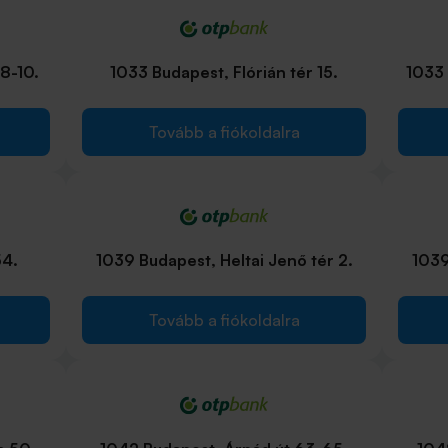
8-10.
1033 Budapest, Flórián tér 15.
1033 
Tovább a fiókoldalra
54.
1039 Budapest, Heltai Jenő tér 2.
1039
Tovább a fiókoldalra