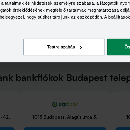
a, a tartalmak és hirdetések személyre szabása, a látogatók ny
togatók érdeklődésének megfelelő tartalmak meghatározása céljá
beleegyezel, hogy sütiket tároljunk az eszközödön. A beállításo
Testre szabás
Ös
nk bankfiókok Budapest tele
8-42.
1013 Budapest, Alagút utca 3.
1