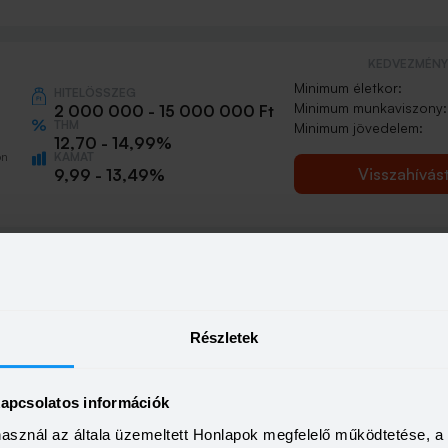
KEDVEZMÉNY 
Minimum életkor:
HITELÖSSZEG
Minimum munkaviszony:
2 000 000 - 15 000 000 Ft
THM
Minimum jövedelem:
12,70 - 14,99%
KAMAT
ön
Visszahívás
9,99 - 13,49%
Részletek
kapcsolatos információk
használ az általa üzemeltett Honlapok megfelelő működtetése, 