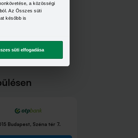
omonkövetése, a közösségi
ból. Az Összes süti
kat később is
szes süti elfogadása
pülésen
015 Budapest, Széna tér 7.