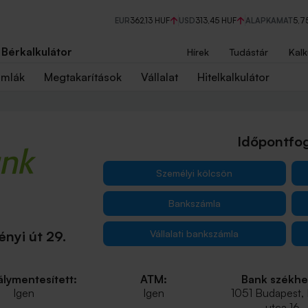
EUR
362,13 HUF
USD
313,45 HUF
ALAPKAMAT
5,7
Bérkalkulátor
Hírek
Tudástár
Kalk
ámlák
Megtakarítások
Vállalat
Hitelkalkulátor
Időpontfog
Személyi kölcsön
Bankszámla
Vállalati bankszámla
nyi út 29.
lymentesített:
ATM:
Bank székhe
Igen
Igen
1051 Budapest,
utca 16.