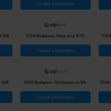
Tovább a fiókoldalra
t 138.
1024 Budapest, Fény utca 11-13.
1024
Tovább a fiókoldalra
 4/B.
1025 Budapest, Törökvész út 1/A.
1025 
Tovább a fiókoldalra