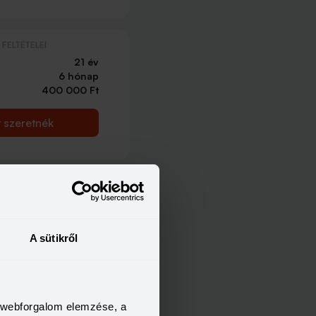
FELTÉTELEI
21 év
6 hónap
400 000 Ft
t szeretnék
A sütikről
a webforgalom elemzése, a