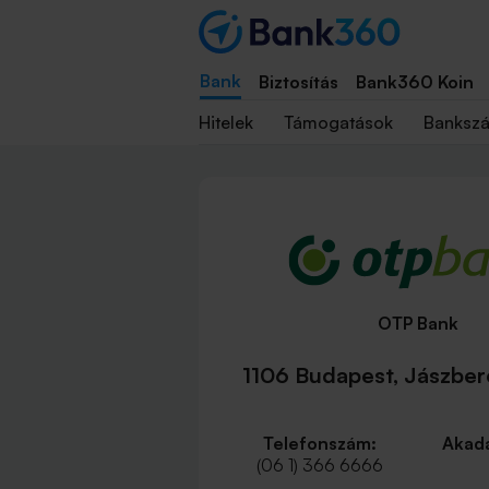
Bank
Biztosítás
Bank360 Koin
Hitelek
Támogatások
Banksz
OTP Bank
1106 Budapest, Jászberé
Telefonszám:
Akadá
(06 1) 366 6666