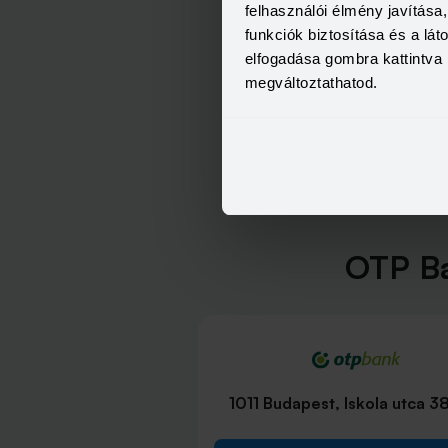
felhasználói élmény javítás
funkciók biztosítása és a lá
elfogadása gombra kattintva 
megváltoztathatod.
OTP Ba
1011 Budapest, Iskola utca 3