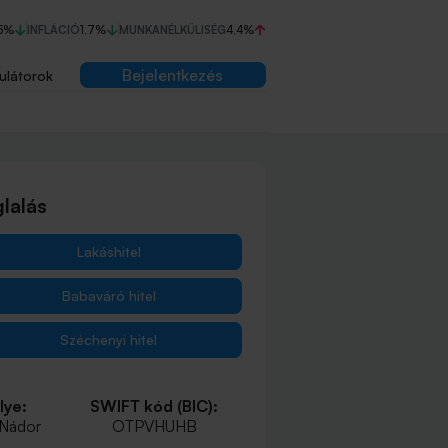
5%
INFLÁCIÓ
1,7%
MUNKANÉLKÜLISÉG
4,4%
Bejelentkezés
ulátorok
lalás
Lakáshitel
Babaváró hitel
Széchenyi hitel
lye:
SWIFT kód (BIC):
 Nádor
OTPVHUHB