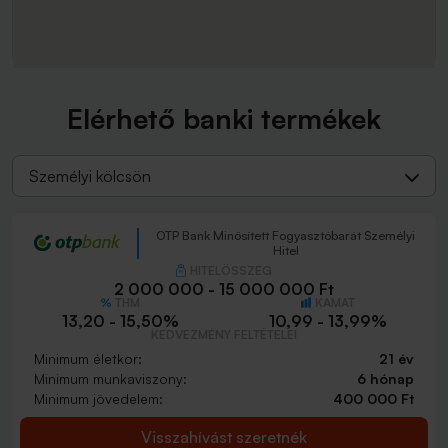
Elérhető banki termékek
Személyi kölcsön
OTP Bank Minősített Fogyasztóbarát Személyi
Hitel
HITELÖSSZEG
2 000 000 - 15 000 000 Ft
THM
KAMAT
13,20 - 15,50%
10,99 - 13,99%
KEDVEZMÉNY FELTÉTELEI
Minimum életkor:
21 év
Minimum munkaviszony:
6 hónap
Minimum jövedelem:
400 000 Ft
Visszahívást szeretnék