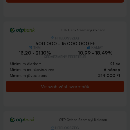
OTP Bank Személyi kölcsön
HITELÖSSZEG
500 000 - 15 000 000 Ft
THM
KAMAT
13,20 - 21,10%
10,99 - 18,49%
KEDVEZMÉNY FELTÉTELEI
Minimum életkor:
21 év
Minimum munkaviszony:
6 hónap
Minimum jövedelem:
214 000 Ft
Visszahívást szeretnék
OTP Otthon Személyi Kölcsön
HITELÖSSZEG