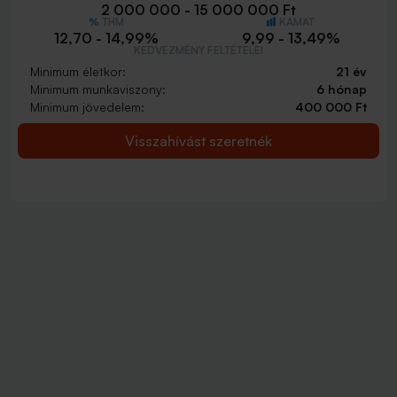
2 000 000 - 15 000 000 Ft
THM
KAMAT
12,70 - 14,99%
9,99 - 13,49%
KEDVEZMÉNY FELTÉTELEI
Minimum életkor:
21 év
Minimum munkaviszony:
6 hónap
Minimum jövedelem:
400 000 Ft
Visszahívást szeretnék