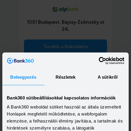
1051 Budapest, Bajcsy-Zsilinszky út
24.
Tovább a fiókoldalra
Beleegyezés
Részletek
A sütikről
1051 Budapest, Nádor utca 16.
Bank360 sütibeállításokkal kapcsolatos információk
Tovább a fiókoldalra
A Bank360 weboldal sütiket használ az általa üzemeltett
Honlapok megfelelő működtetése, a webforgalom
elemzése, a felhasználói élmény javítása, a tartalmak és
hirdetések személyre szabása, a látogatók