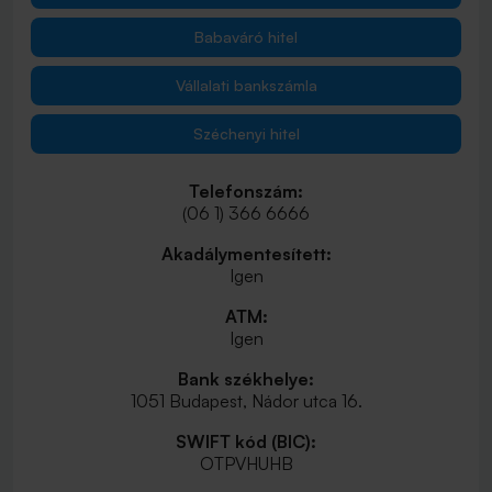
Babaváró hitel
Vállalati bankszámla
Széchenyi hitel
Telefonszám:
(06 1) 366 6666
Akadálymentesített:
Igen
ATM:
Igen
Bank székhelye:
1051 Budapest, Nádor utca 16.
SWIFT kód (BIC):
OTPVHUHB