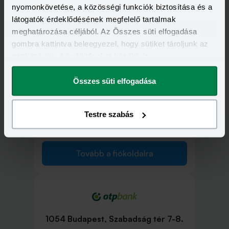
nyomonkövetése, a közösségi funkciók biztosítása és a
1052 Budapest, Deák Ferenc utca 7-
látogatók érdeklődésének megfelelő tartalmak
9.
meghatározása céljából. Az Összes süti elfogadása
gombra kattintva beleegyezel, hogy sütiket tároljunk az
eszközödön. A beállításokat később is
Tovább a fiókoldalra
megváltoztathatod.
Összes süti elfogadása
Testre szabás
1053 Budapest, Ferenciek tere 11.
Tovább a fiókoldalra
1054 Budapest, Szabadság tér 7-8.