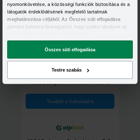
nyomonkövetése, a közösségi funkciók biztosítása és a
látogatók érdeklődésének megfelelő tartalmak
1052 Budapest, Deák Ferenc utca 7-
meghatározása céljából. Az Összes süti elfogadása
9.
gombra kattintva beleegyezel, hogy sütiket tároljunk az
eszközödön. A beállításokat később is
megváltoztathatod.
Tovább a fiókoldalra
Összes süti elfogadása
Testre szabás
1053 Budapest, Ferenciek tere 11.
Tovább a fiókoldalra