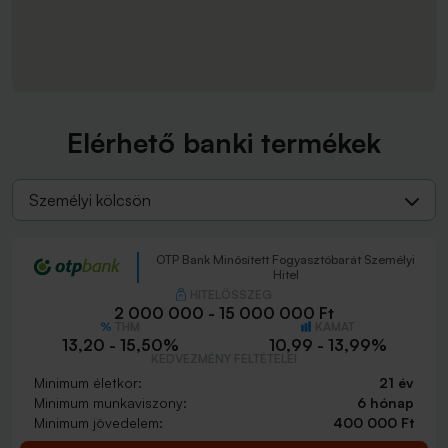
Elérhető banki termékek
Személyi kölcsön
OTP Bank Minősített Fogyasztóbarát Személyi
Hitel
HITELÖSSZEG
2 000 000 - 15 000 000 Ft
THM
KAMAT
13,20 - 15,50%
10,99 - 13,99%
KEDVEZMÉNY FELTÉTELEI
Minimum életkor:
21 év
Minimum munkaviszony:
6 hónap
Minimum jövedelem:
400 000 Ft