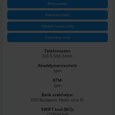
Bankszámla
Babaváró hitel
Vállalati bankszámla
Széchenyi hitel
Telefonszám:
(06 1) 366 6666
Akadálymentesített:
Igen
ATM:
Igen
Bank székhelye:
1051 Budapest, Nádor utca 16.
SWIFT kód (BIC):
OTPVHUHB