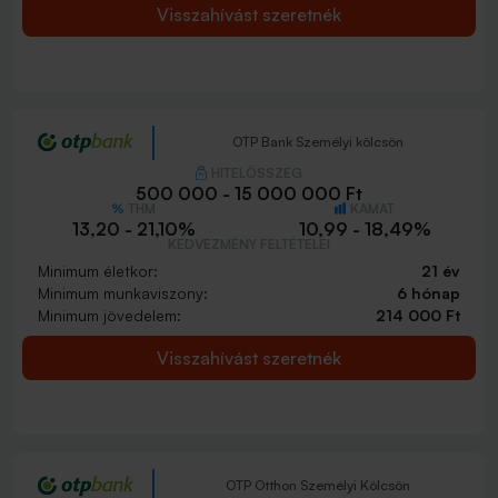
Visszahívást szeretnék
OTP Bank Személyi kölcsön
HITELÖSSZEG
500 000 - 15 000 000 Ft
THM
KAMAT
13,20 - 21,10%
10,99 - 18,49%
KEDVEZMÉNY FELTÉTELEI
Minimum életkor:
21 év
Minimum munkaviszony:
6 hónap
Minimum jövedelem:
214 000 Ft
Visszahívást szeretnék
OTP Otthon Személyi Kölcsön