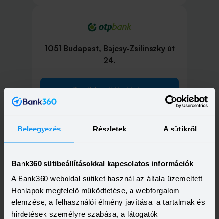
1051 Budapest, Bajcsy-Zsilinszky út
24.
Tovább a fiókoldalra
Beleegyezés
Részletek
A sütikről
1051 Budapest, Nádor utca 16.
Bank360 sütibeállításokkal kapcsolatos információk
A Bank360 weboldal sütiket használ az általa üzemeltett
Tovább a fiókoldalra
Honlapok megfelelő működtetése, a webforgalom
elemzése, a felhasználói élmény javítása, a tartalmak és
hirdetések személyre szabása, a látogatók