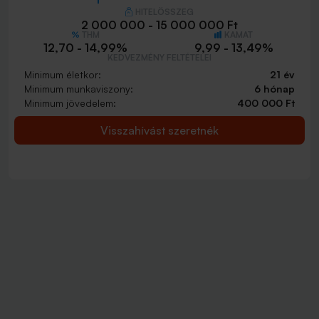
HITELÖSSZEG
2 000 000 - 15 000 000 Ft
THM
KAMAT
12,70 - 14,99%
9,99 - 13,49%
KEDVEZMÉNY FELTÉTELEI
Minimum életkor:
21 év
Minimum munkaviszony:
6 hónap
Minimum jövedelem:
400 000 Ft
Visszahívást szeretnék