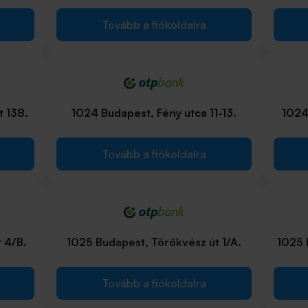
Tovább a fiókoldalra
t 138.
1024 Budapest, Fény utca 11-13.
1024
Tovább a fiókoldalra
 4/B.
1025 Budapest, Törökvész út 1/A.
1025 
Tovább a fiókoldalra