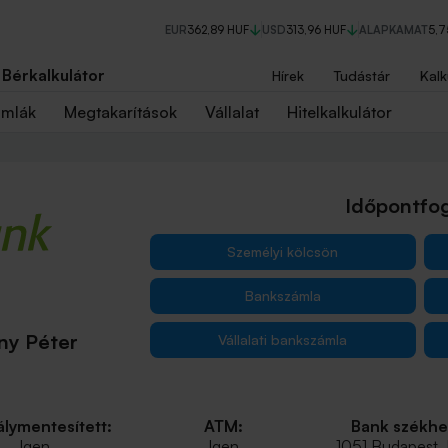
EUR
362,89 HUF
USD
313,96 HUF
ALAPKAMAT
5,
Bérkalkulátor
Hírek
Tudástár
Kalk
ámlák
Megtakarítások
Vállalat
Hitelkalkulátor
Időpontfog
Személyi kölcsön
Bankszámla
ny Péter
Vállalati bankszámla
lymentesített:
ATM:
Bank székhe
Igen
Igen
1051 Budapest,