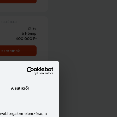
FELTÉTELEI
21 év
6 hónap
400 000 Ft
t szeretnék
A sütikről
a webforgalom elemzése, a