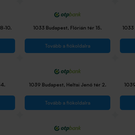
8-10.
1033 Budapest, Flórián tér 15.
1033 
Tovább a fiókoldalra
54.
1039 Budapest, Heltai Jenő tér 2.
1039
Tovább a fiókoldalra