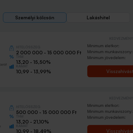
Személyi kölcsön
Lakáshitel
KEDVEZMÉNY 
Minimum életkor:
HITELÖSSZEG
Minimum munkaviszony:
2 000 000 - 15 000 000 Ft
THM
Minimum jövedelem:
13,20 - 15,50%
barát
KAMAT
Visszahívás
10,99 - 13,99%
KEDVEZMÉNY 
Minimum életkor:
HITELÖSSZEG
Minimum munkaviszony:
500 000 - 15 000 000 Ft
THM
Minimum jövedelem:
13,20 - 21,10%
KAMAT
n
Visszahívás
10,99 - 18,49%