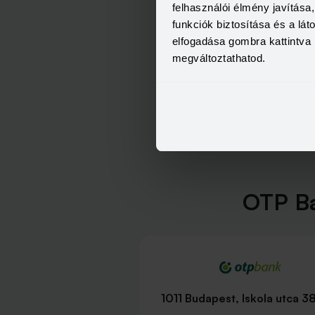
felhasználói élmény javítás
funkciók biztosítása és a lá
elfogadása gombra kattintva 
megváltoztathatod.
OTP Ba
1011 Budapest, Iskola utca 3