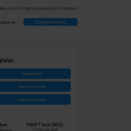
75%
INFLÁCIÓ
1,2%
MUNKANÉLKÜLISÉG
4,4%
Bejelentkezés
ulátorok
lalás
Lakáshitel
Babaváró hitel
Széchenyi hitel
lye:
SWIFT kód (BIC):
 Nádor
OTPVHUHB