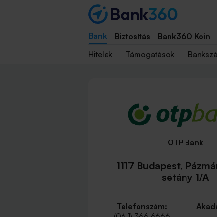
Bank
Biztosítás
Bank360 Koin
Hitelek
Támogatások
Banksz
OTP Bank
1117 Budapest, Pázmá
sétány 1/A
Telefonszám:
Akadá
(06 1) 366 6666