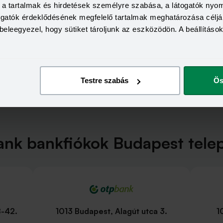
a, a tartalmak és hirdetések személyre szabása, a látogatók ny
togatók érdeklődésének megfelelő tartalmak meghatározása céljá
beleegyezel, hogy sütiket tároljunk az eszközödön. A beállításo
Testre szabás
Ös
nk bankfiókok Budapest tele
8-42.
1013 Budapest, Alagút utca 3.
1