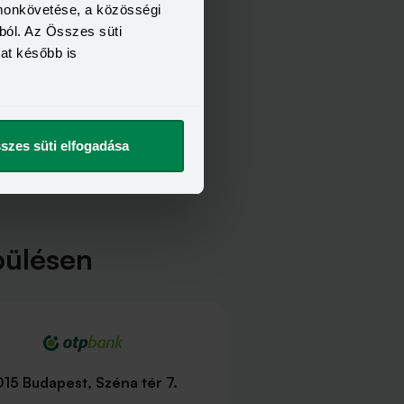
omonkövetése, a közösségi
ból. Az Összes süti
kat később is
szes süti elfogadása
pülésen
015 Budapest, Széna tér 7.