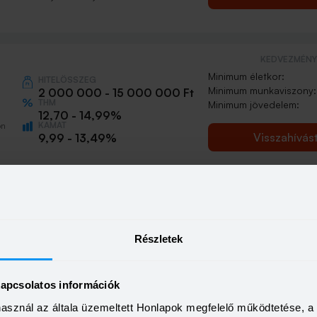
KEDVEZMÉNY 
Minimum életkor:
HITELÖSSZEG
Minimum munkaviszony:
2 000 000 - 15 000 000 Ft
THM
Minimum jövedelem:
12,70 - 14,99%
KAMAT
ön
Visszahívás
9,99 - 13,49%
Részletek
kapcsolatos információk
használ az általa üzemeltett Honlapok megfelelő működtetése, 