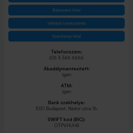
Babaváró hitel
Vállalati bankszámla
Széchenyi hitel
Telefonszám:
(06 1) 366 6666
Akadálymentesített:
Igen
ATM:
Igen
Bank székhelye:
1051 Budapest, Nádor utca 16.
SWIFT kód (BIC):
OTPVHUHB