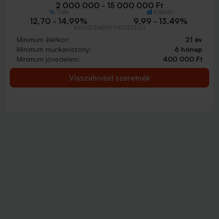
2 000 000 - 15 000 000 Ft
THM
KAMAT
12,70 - 14,99%
9,99 - 13,49%
KEDVEZMÉNY FELTÉTELEI
Minimum életkor:
21 év
Minimum munkaviszony:
6 hónap
Minimum jövedelem:
400 000 Ft
Visszahívást szeretnék