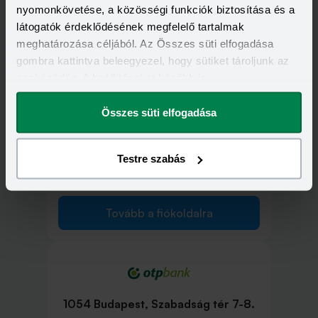
nyomonkövetése, a közösségi funkciók biztosítása és a
1052 Budapest, Deák Ferenc utca 7-
látogatók érdeklődésének megfelelő tartalmak
9.
meghatározása céljából. Az Összes süti elfogadása
gombra kattintva beleegyezel, hogy sütiket tároljunk az
eszközödön. A beállításokat később is
Tovább a fiókoldalra
megváltoztathatod.
Összes süti elfogadása
Testre szabás
1053 Budapest, Ferenciek tere 11.
Tovább a fiókoldalra
1054 Budapest, Szabadság tér 7-8.