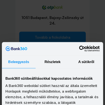
1051 Budapest, Bajcsy-Zsilinszky út
24.
Tovább a fiókoldalra
Beleegyezés
Részletek
A sütikről
1051 Budapest, Nádor utca 16.
Bank360 sütibeállításokkal kapcsolatos információk
Tovább a fiókoldalra
A Bank360 weboldal sütiket használ az általa üzemeltett
Honlapok megfelelő működtetése, a webforgalom
elemzése, a felhasználói élmény javítása, a tartalmak és
hirdetések személyre szabása, a látogatók