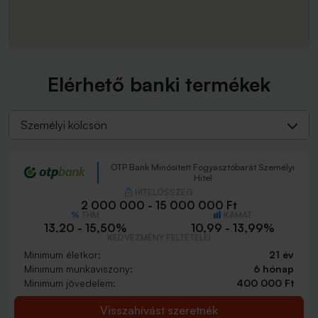
Elérhető banki termékek
Személyi kölcsön
OTP Bank Minősített Fogyasztóbarát Személyi
Hitel
HITELÖSSZEG
2 000 000 - 15 000 000 Ft
THM
KAMAT
13,20 - 15,50%
10,99 - 13,99%
KEDVEZMÉNY FELTÉTELEI
Minimum életkor:
21 év
Minimum munkaviszony:
6 hónap
Minimum jövedelem:
400 000 Ft
Visszahívást szeretnék