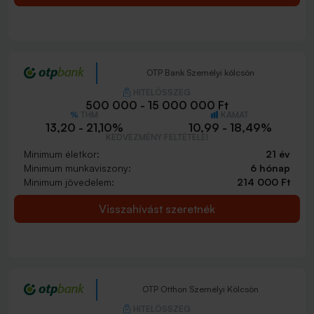
OTP Bank Személyi kölcsön
HITELÖSSZEG
500 000 - 15 000 000 Ft
THM
KAMAT
13,20 - 21,10%
10,99 - 18,49%
KEDVEZMÉNY FELTÉTELEI
Minimum életkor:
21 év
Minimum munkaviszony:
6 hónap
Minimum jövedelem:
214 000 Ft
Visszahívást szeretnék
OTP Otthon Személyi Kölcsön
HITELÖSSZEG