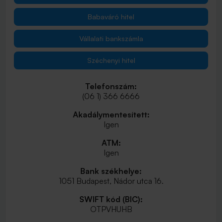
Babaváró hitel
Vállalati bankszámla
Széchenyi hitel
Telefonszám:
(06 1) 366 6666
Akadálymentesített:
Igen
ATM:
Igen
Bank székhelye:
1051 Budapest, Nádor utca 16.
SWIFT kód (BIC):
OTPVHUHB