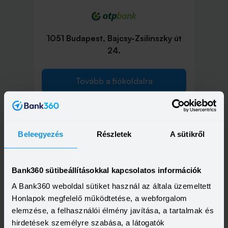
1051 Budapest, Bajcsy-Zsilinszky út
24.
Tovább a fiókoldalra
Beleegyezés
Részletek
A sütikről
1051 Budapest, Nádor utca 16.
Bank360 sütibeállításokkal kapcsolatos információk
Tovább a fiókoldalra
A Bank360 weboldal sütiket használ az általa üzemeltett
Honlapok megfelelő működtetése, a webforgalom
elemzése, a felhasználói élmény javítása, a tartalmak és
hirdetések személyre szabása, a látogatók