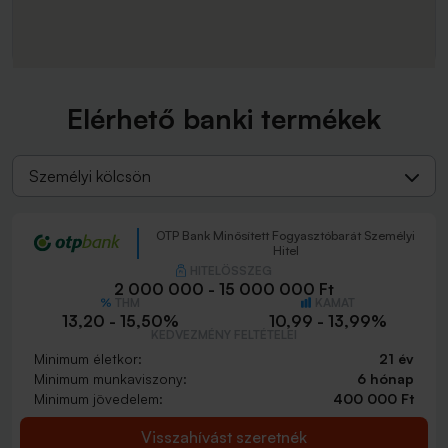
Elérhető banki termékek
Személyi kölcsön
OTP Bank Minősített Fogyasztóbarát Személyi
Hitel
HITELÖSSZEG
2 000 000 - 15 000 000 Ft
THM
KAMAT
13,20 - 15,50%
10,99 - 13,99%
KEDVEZMÉNY FELTÉTELEI
Minimum életkor:
21 év
Minimum munkaviszony:
6 hónap
Minimum jövedelem:
400 000 Ft
Visszahívást szeretnék