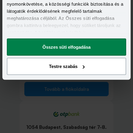
nyomonkövetése, a közösségi funkciók biztosítása és a
1052 Budapest, Deák Ferenc utca 7-
látogatók érdeklődésének megfelelő tartalmak
9.
meghatározása céljából. Az Összes süti elfogadása
gombra kattintva beleegyezel, hogy sütiket tároljunk az
eszközödön. A beállításokat később is
Tovább a fiókoldalra
megváltoztathatod.
Összes süti elfogadása
Testre szabás
1053 Budapest, Ferenciek tere 11.
Tovább a fiókoldalra
1054 Budapest, Szabadság tér 7-8.