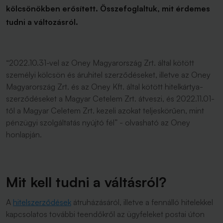
kölcsönökben erősített. Összefoglaltuk, mit érdemes
tudni a változásról.
“2022.10.31-vel az Oney Magyarország Zrt. által kötött
személyi kölcsön és áruhitel szerződéseket, illetve az Oney
Magyarország Zrt. és az Oney Kft. által kötött hitelkártya-
szerződéseket a Magyar Cetelem Zrt. átveszi, és 2022.11.01-
től a Magyar Celetem Zrt. kezeli azokat teljeskörűen, mint
pénzügyi szolgáltatás nyújtó fél”
- olvasható az Oney
honlapján.
Mit kell tudni a váltásról?
A
hitelszerződések
átruházásáról, illetve a fennálló hitelekkel
kapcsolatos további teendőkről az ügyfeleket postai úton