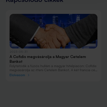
2023-05-31
A Cofidis megvásárolja a Magyar Cetelem
Bankot
Folytatódik a fúziós hullám a magyar hitelpiacon: Cofidis
megvásárolja az itteni Cetelem Bankot. A két francia cég
üzlete különösen az áruvásárlási hitelekben jelent majd
Elolvasom
nagy koncentrációt, de a fogyasztási kölcsönök teljes
piacán is jelentősebb szereplő jön létre az akvizícióval.