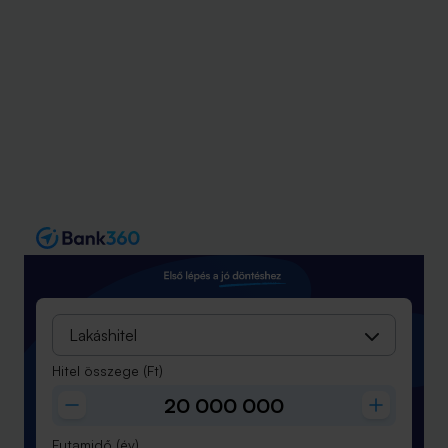
Lakáshitel
Hitel összege
(Ft)
Futamidő
(év)