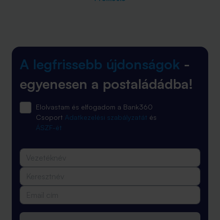
A legfrissebb újdonságok
-
egyenesen a postaládádba!
Elolvastam és elfogadom a Bank360
Csoport
Adatkezelési szabályzatát
és
ÁSZF-ét