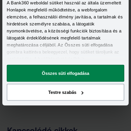
A Bank360 weboldal sütiket használ az általa üzemeltett
Honlapok megfelelő működtetése, a webforgalom
Kapcsolódó címkék
elemzése, a felhasználói élmény javítása, a tartalmak és
hirdetések személyre szabása, a látogatók
CETELEM
ONEY
nyomonkövetése, a közösségi funkciók biztosítása és a
látogatók érdeklődésének megfelelő tartalmak
meghatározása céljából. Az Összes süti elfogadása
gombra kattintva beleegyezel, hogy sütiket tároljunk az
eszközödön. A beállításokat később is
megváltoztathatod.
Összes süti elfogadása
Testre szabás
Kapcsolódó cikkek