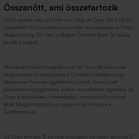
Összenőtt, ami összetartozik
2020 nyarán még arról jött a hír, hogy az Oney Bank SA 60
százalékról 100 százalékosra növelte részesedését az Oney
Magyarország Zrt.-ben, a Magyar Cetelem Bank Zrt. pedig
kiszállt a cégből.
Mostanra a helyzet megváltozott, az Oney állományának
megszerzésével pedig pedig a Cetelem a sajátjához egy
kifejezetten hasonló ügyfélkörhöz jutott, hiszen a két
pénzintézet szolgáltatásai sokban hasonlítanak egymásra, az
Oney is áruhiteleket, hitelkártyákat, személyi kölcsönöket
kínált Magyarországon, és ugyanez az erőssége a
Cetelemnek is.
Az Oney jelenleg 12 európai országban van jelen, és közel 8