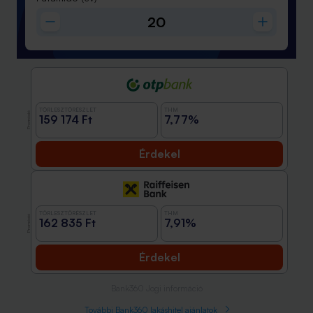
TÖRLESZTŐRÉSZLET
THM
Promóció
159 174 Ft
7,77%
Érdekel
TÖRLESZTŐRÉSZLET
THM
Promóció
162 835 Ft
7,91%
Érdekel
Bank360 Jogi információ
További Bank360 lakáshitel ajánlatok