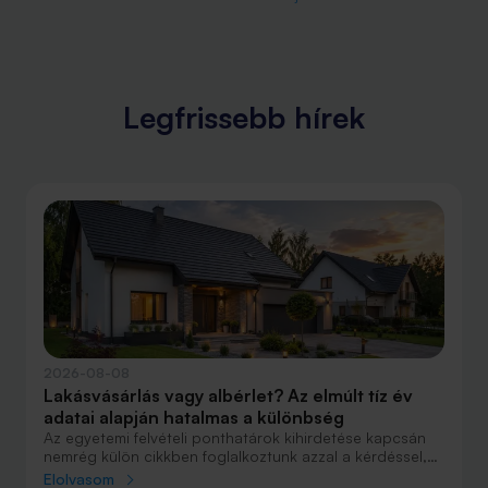
Legfrissebb hírek
2026-08-08
Lakásvásárlás vagy albérlet? Az elmúlt tíz év
adatai alapján hatalmas a különbség
Az egyetemi felvételi ponthatárok kihirdetése kapcsán
nemrég külön cikkben foglalkoztunk azzal a kérdéssel,
hogy lakást venni vagy vásárolni éri meg jobban. Előző
Elolvasom