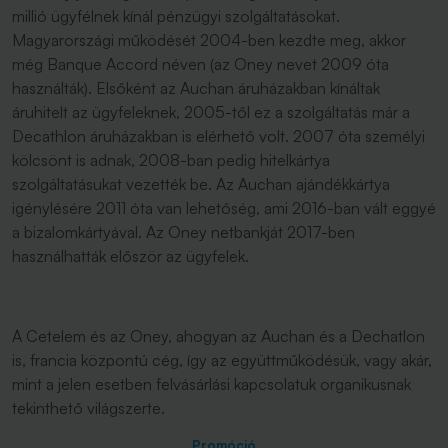
millió ügyfélnek kínál pénzügyi szolgáltatásokat.
Magyarországi működését 2004-ben kezdte meg, akkor
még Banque Accord néven (az Oney nevet 2009 óta
használták). Elsőként az Auchan áruházakban kínáltak
áruhitelt az ügyfeleknek, 2005-től ez a szolgáltatás már a
Decathlon áruházakban is elérhető volt. 2007 óta személyi
kölcsönt is adnak, 2008-ban pedig hitelkártya
szolgáltatásukat vezették be. Az Auchan ajándékkártya
igénylésére 2011 óta van lehetőség, ami 2016-ban vált eggyé
a bizalomkártyával. Az Oney netbankját 2017-ben
használhatták először az ügyfelek.
A Cetelem és az Oney, ahogyan az Auchan és a Dechatlon
is, francia központú cég, így az együttműködésük, vagy akár,
mint a jelen esetben felvásárlási kapcsolatuk organikusnak
tekinthető világszerte.
Promóció