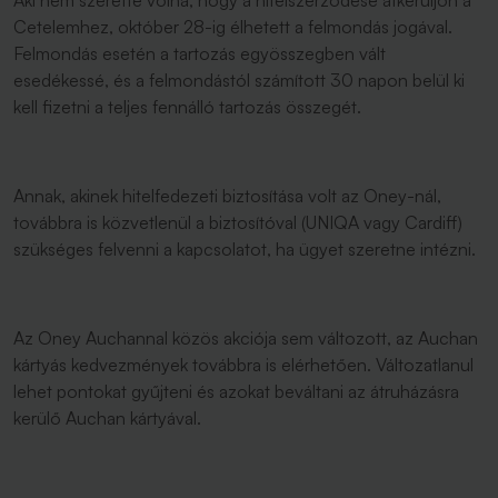
Aki nem szerette volna, hogy a hitelszerződése átkerüljön a
Cetelemhez, október 28-ig élhetett a felmondás jogával.
Felmondás esetén a tartozás egyösszegben vált
esedékessé, és a felmondástól számított 30 napon belül ki
kell fizetni a teljes fennálló tartozás összegét.
Annak, akinek hitelfedezeti biztosítása volt az Oney-nál,
továbbra is közvetlenül a biztosítóval (UNIQA vagy Cardiff)
szükséges felvenni a kapcsolatot, ha ügyet szeretne intézni.
Az Oney Auchannal közös akciója sem változott, az Auchan
kártyás kedvezmények továbbra is elérhetően. Változatlanul
lehet pontokat gyűjteni és azokat beváltani az átruházásra
kerülő Auchan kártyával.