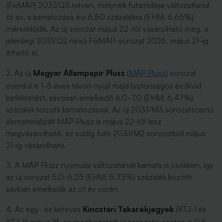
(FixMÁP) 2031/Q3 néven, melynek futamideje változatlanul
öt év, a kamatozása évi 6,50 százalékra (EHM: 6,66%)
mérséklődik. Az új sorozat május 22-től vásárolható meg, a
jelenlegi 2031/Q2 nevű FixMÁP-sorozat 2026. május 21-ig
érhető el.
2. Az új
Magyar Állampapír Plusz
(
MÁP Plusz
) sorozat
ezentúl is 1-5 éves távon nyújt majd biztonságos és likvid
befektetést, sávosan emelkedő 6,0-7,0 (EHM: 6,47%)
százalék közötti kamatozással. Az új 2031/M3 sorozatszámú
dematerializált MÁP Plusz is május 22-től lesz
megvásárolható, az eddig futó 2031/M2 sorozatból május
21-ig vásárolható.
3. A MÁP Plusz nyomdai változatának kamata is csökken, így
az új sorozat 5,0-6,25 (EHM: 5,73%) százalék közötti
sávban emelkedik az öt év során.
4. Az egy- és kétéves
Kincstári Takarékjegyek
(KTJ-I és