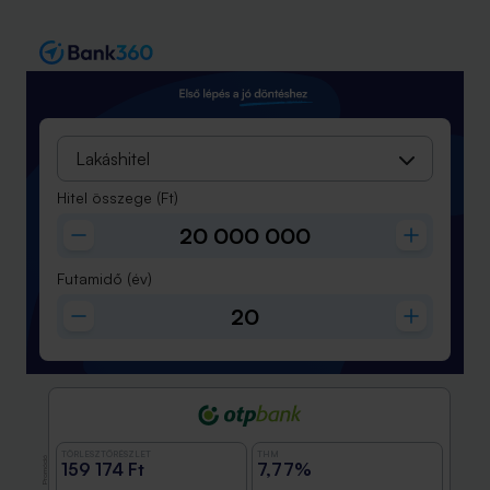
Lakáshitel
Hitel összege
(Ft)
Futamidő
(év)
TÖRLESZTŐRÉSZLET
THM
Promóció
159 174 Ft
7,77%