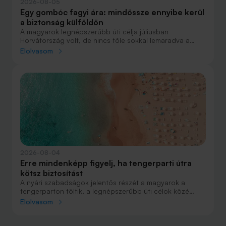
2026-08-05
Egy gombóc fagyi ára: mindössze ennyibe kerül
a biztonság külföldön
A magyarok legnépszerűbb úti célja júliusban
Horvátország volt, de nincs tőle sokkal lemaradva a
júniust megnyerő Olaszország sem. A tengerparti
Elolvasom
nyaralások fölénye elsöprő volt az adatok alapján,
autóval pedig majdnem annyian vágtak neki a
nyaralásnak, mint repülővel.
2026-08-04
Erre mindenképp figyelj, ha tengerparti útra
kötsz biztosítást
A nyári szabadságok jelentős részét a magyarok a
tengerparton töltik, a legnépszerűbb úti célok közé
Horvátország, Olaszország és Görögország tartozik. A
Elolvasom
nyaralás szervezésekor általában nagy figyelmet kap a
szállás, az útvonal vagy éppen a programok
megtervezése, az utasbiztosítás kiválasztása azonban