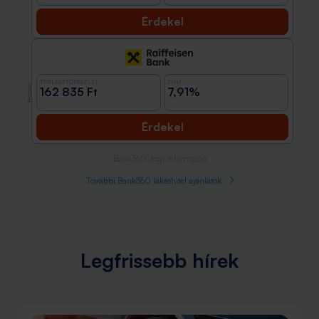
Érdekel
TÖRLESZTŐRÉSZLET
THM
Promóció
162 835 Ft
7,91%
Érdekel
Bank360 Jogi információ
További Bank360 lakáshitel ajánlatok
Legfrissebb hírek