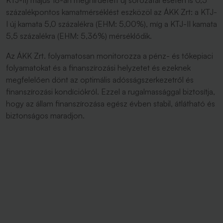
KTJ-II) május 18-án meghirdetett új sorozatai esetén is 0,5
százalékpontos kamatmérséklést eszközöl az ÁKK Zrt: a KTJ-
I új kamata 5,0 százalékra (EHM: 5,00%), míg a KTJ-II kamata
5,5 százalékra (EHM: 5,36%) mérséklődik.
Az ÁKK Zrt. folyamatosan monitorozza a pénz- és tőkepiaci
folyamatokat és a finanszírozási helyzetet és ezeknek
megfelelően dönt az optimális adósságszerkezetről és
finanszírozási kondíciókról. Ezzel a rugalmassággal biztosítja,
hogy az állam finanszírozása egész évben stabil, átlátható és
biztonságos maradjon.