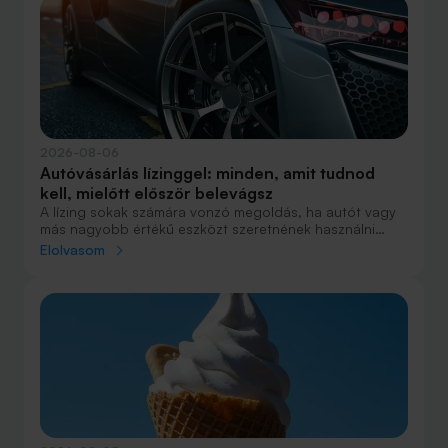
2026-08-06
Autóvásárlás lízinggel: minden, amit tudnod
kell, mielőtt először belevágsz
A lízing sokak számára vonzó megoldás, ha autót vagy
más nagyobb értékű eszközt szeretnének használni
anélkül, hogy azt egy összegben ki kellene fizetniük.
Elolvasom
Elsőre azonban könnyű elveszni a részletekben: önerő,
maradványérték, THM, GAP – csak néhány azok közül a
fogalmak közül, amelyekkel biztosan találkozol.