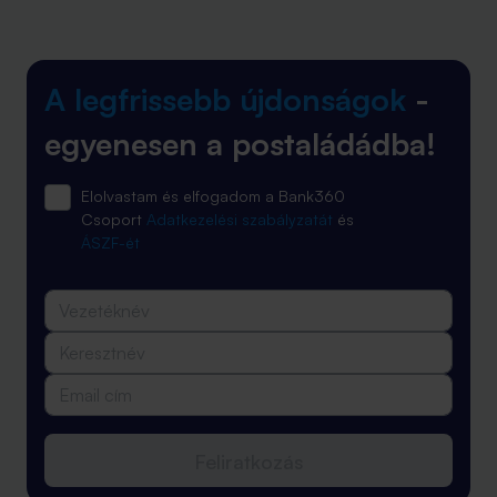
A legfrissebb újdonságok
-
egyenesen a postaládádba!
Elolvastam és elfogadom a Bank360
Csoport
Adatkezelési szabályzatát
és
ÁSZF-ét
Feliratkozás