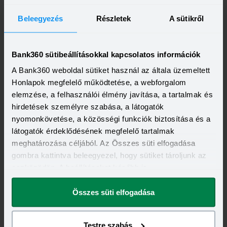
Beleegyezés
Részletek
A sütikről
Bank360 sütibeállításokkal kapcsolatos információk
A Bank360 weboldal sütiket használ az általa üzemeltett
Honlapok megfelelő működtetése, a webforgalom
2025-09-02
elemzése, a felhasználói élmény javítása, a tartalmak és
Államkincstár: az összes budapesti fiókban
hirdetések személyre szabása, a látogatók
lehet készpénzért állampapírt vásárolni
nyomonkövetése, a közösségi funkciók biztosítása és a
Mostantól készpénzes állampapír-adásvételi és -
pénztári szolgáltatás is elérhető a Magyar Államkincstár
látogatók érdeklődésének megfelelő tartalmak
Hattyú utcai fiókjában.
Elolvasom
meghatározása céljából. Az Összes süti elfogadása
gombra kattintva beleegyezel, hogy sütiket tároljunk az
eszközödön. A beállításokat később is
megváltoztathatod.
Összes süti elfogadása
Testre szabás