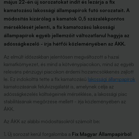
május 22-én új sorozatokat indít és lezárja a fix
kamatozású lakossági állampapírok futó sorozatait. A
módosítás kizárólag a kamatok 0,5 százalékpontos
mérséklését jelenti, a fix kamatozású lakossági
állampapírok egyéb jellemzőit változatlanul hagyja az
adósságkezelő - írja hétfői közleményében az ÁKK.
Az elmúlt időszakban jelentősen megváltozott a hazai
kamatkörnyezet, és mind a kötvénypiacokon, mind az egyéb
releváns pénzügyi piacokon érdemi hozamcsökkenés zajlott
le. Ez indokolttá tette a fix kamatozású
lakossági állampapírok
kamatozásának felülvizsgálatát is, amelynek célja az
adósságkezelés költségeinek mérséklése, a lakossági piac
stabilitásának megőrzése mellett - írja közleményében az
ÁKK.
Az ÁKK az alábbi módosításokról számolt be:
1. Új sorozat kerül forgalomba a
Fix Magyar Állampapírból