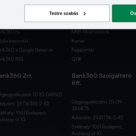
apcsolat
Hasznos Linkek
Testre szabás
Ös
nfo@bank360.hu
Fiók és ATM kereső
36 1 817 0103
Bérkalkulátor
ank360.hu
MNB Alkalmazások
dia kapcsolat
Karrier
ank360 a Google News-on
Fogalomtár
ank360 RSS
GYIK
ank360 Zrt.
Bank360 Szolgáltató
Kft.
égjegyzékszám: 01-10-048921
Cégjegyzékszám: 01-09-
dószám: 25716355-2-42
386875
ékhely: 1061 Budapest,
Adószám: 29317116-2-42
drássy út 10.
Székhely: 1061 Budapest,
Andrássy út 10.