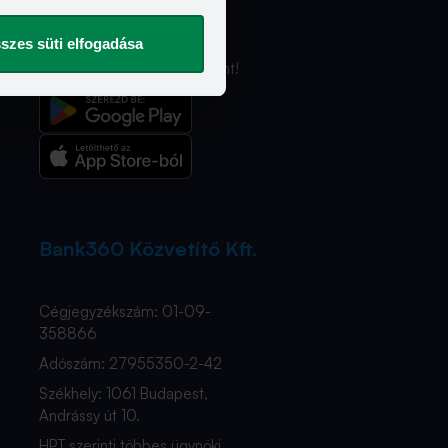
További
szolgáltatásaink
szes süti elfogadása
Ismerd meg a Bank360 Koint!
Bank360 Közvetítő Kft.
Cégjegyzékszám: 01-09-
358866
Adószám: 27955350-2-42
Székhely: 1061 Budapest,
Andrássy út 10.
HPT szerinti többes ügynöki