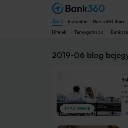
Bank
Biztosítás
Bank360 Koin
Hitelek
Támogatások
Banksz
2019-06 blog bejeg
201
Ba
rés
A b
fel
köl
Mil
TIPP & TANÁCS
a m
Elo