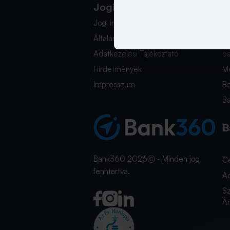
Jogi Dokumentumok
K
Jogi információk
i
Általános Szerződési Feltételek
+
Adatkezelési Tájékoztató
b
Hirdetmények
Mé
Impresszum
B
B
B
Bank360 2026Ⓒ - Minden jog
C
fenntartva.
A
Sz
An