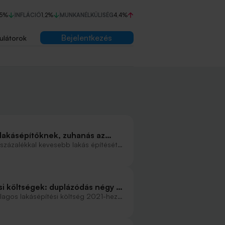
75%
INFLÁCIÓ
1,2%
MUNKANÉLKÜLISÉG
4,4%
Bejelentkezés
ulátorok
lakásépítőknek, zuhanás az
százalékkal kevesebb lakás építését
k, mint az előző év azonos
 alacsonyabb hitelkamatok mellett
rgiamegtakarítást eredményező
.
tési költségek: duplázódás négy év
ajlagos lakásépítési költség 2021-hez
akás megvalósítása már nettó 531 ezer
több mint duplájára drágult a
 ellátott új lakások részaránya egyre