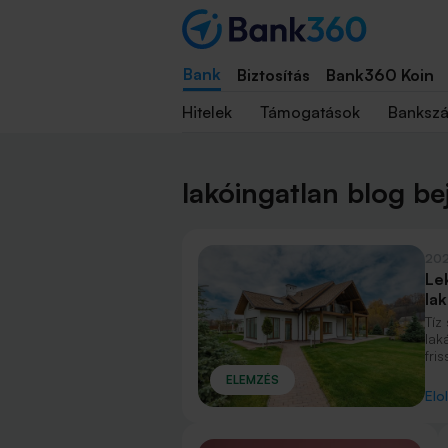
Bank
Biztosítás
Bank360 Koin
Hitelek
Támogatások
Banksz
lakóingatlan blog b
202
Lek
la
Tíz
lak
fri
neg
ELEMZÉS
Bud
Elo
és 
vol
csö