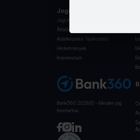
Jogi Dokumentumok
K
Jogi információk
i
Általános Szerződési Feltételek
+
Adatkezelési Tájékoztató
b
Hirdetmények
Mé
Impresszum
B
B
B
Bank360 2026Ⓒ - Minden jog
C
fenntartva.
A
Sz
An