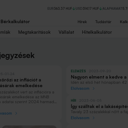
EUR
363,37 HUF
USD
314,17 HUF
ALAPKAMAT
5,
Bérkalkulátor
Hírek
Tudástár
Kalk
ámlák
Megtakarítások
Vállalat
Hitelkalkulátor
ejegyzések
ELEMZÉS
2023-09-20
5-01-24
Nagyon elment a kedve a 
örözi az inflációt a
engedélyekben
Idén az első hét hónapban 42 
kásárak emelkedése
jelentették be és engedélyezté
Elolvasom
 százalékot vert az inflációra a
időszakában. A lakásépítők az
ásárak emelkedése az MNB
főként az új csokra és az ene
HÍR
2023-06-05
ss adatai szerint 2024 harmadik
felújítási támogatásokra várnak
Így szálltak el a lakásépí
yedévében. A drágulás
apesten, a vidéki városokban
alatt
Tavaly 23 százalékkal nőtt a f
lvasom
falvakban is megmaradt, de
képest: egy négyzetméter új l
Elolvasom
tak olyan régiók is, ahol
forintba került. Négy év alatt 
kkentek az árak ebben a
kivitelezés. A vezetékes gázzal