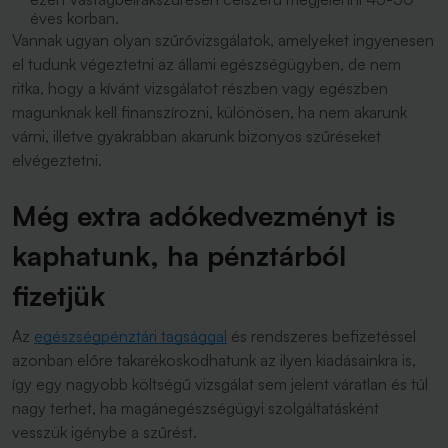
éves korban.
Vannak ugyan olyan szűrővizsgálatok, amelyeket ingyenesen
el tudunk végeztetni az állami egészségügyben, de nem
ritka, hogy a kívánt vizsgálatot részben vagy egészben
magunknak kell finanszírozni, különösen, ha nem akarunk
várni, illetve gyakrabban akarunk bizonyos szűréseket
elvégeztetni.
Még extra adókedvezményt is
kaphatunk, ha pénztárból
fizetjük
Az
egészségpénztári tagsággal
és rendszeres befizetéssel
azonban előre takarékoskodhatunk az ilyen kiadásainkra is,
így egy nagyobb költségű vizsgálat sem jelent váratlan és túl
nagy terhet, ha magánegészségügyi szolgáltatásként
vesszük igénybe a szűrést.