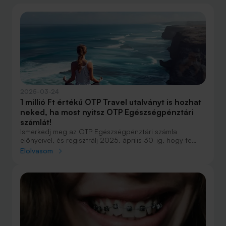
2025-03-24
1 millió Ft értékű OTP Travel utalványt is hozhat
neked, ha most nyitsz OTP Egészségpénztári
számlát!
Ismerkedj meg az OTP Egészségpénztári számla
előnyeivel, és regisztrálj 2025. április 30-ig, hogy te
lehess a szerencsések egyike, aki hazaviszi az 1 millió Ft,
Elolvasom
100 ezer Ft vagy 10 ezer Ft értékű utalványok
valamelyikét!