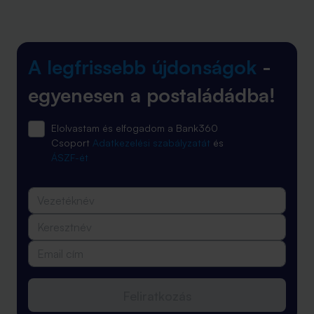
A legfrissebb újdonságok
-
egyenesen a postaládádba!
Elolvastam és elfogadom a Bank360
Csoport
Adatkezelési szabályzatát
és
ÁSZF-ét
Feliratkozás