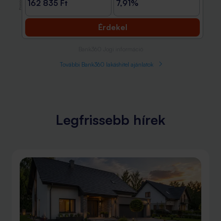
Promóció
162 835 Ft
7,91%
Érdekel
Bank360 Jogi információ
További Bank360 lakáshitel ajánlatok
Legfrissebb hírek