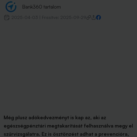
Bank360 tartalom
2025-04-03
|
Frissítve:
2025-09-29
Még plusz adókedvezményt is kap az, aki az
egészségpénztári megtakarítását felhasználva megy el
szűrvizsgálatra. Ez is ösztönzést adhat a prevencióra,