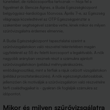
tüneteket, de rizikócsoportba tartoznak – hívja fel a
figyelmet dr. Bencze Ágnes, a Budai Egészségközpont
belgyógyász-kardiológus főorvosa. Április 7-e, az Egészség
világnapja közeledtével az OTP Egészségpénztár a
szakember segítségével számba vette, kinek mikor és milyen
szűrővizsgálatra érdemes elmennie.
A Budai Egészségközpont tapasztalatai szerint a
szűrővizsgálatokon való részvétel tekintetében magán
ügyfeleknél az 55 év feletti korcsoport a legaktívabb. A nők
nagyobb arányban vesznek részt a számukra ajánlott
szűrővizsgálatokon (például méhnyakrákszűrés,
emlődiagnosztika), mint a férfiak a rájuk célzott vizsgálatokon
(például prosztatarákszűrés). A nők egészségtudatosabbak,
jellemzően ők motiválják a szűrővizsgálaton való részvételre
férfi családtagjaikat is - gyakran ők foglalják számukra az
időpontot.
Mikor és milyen szűrővizsgálatra