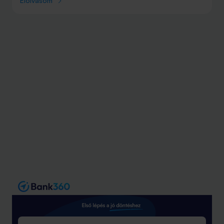
Elolvasom
éves, a legidősebb pedig 102. Ezeket a
szolgáltatásokat a legnépszerűbbek a tagok körében.