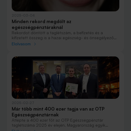
2025-03-04
Minden rekord megdőlt az
egészségpénztáraknál
Rekordot döntött a taglétszám, a befizetés és a
kifizetett összeg is a hazai egészség- és önsegélyező
pénztáraknál. Még mindig gyógyszerre és
Elolvasom
magánorvosra költenek a legtöbbet a tagok, de a
lakáshitelek törlesztése is felfutóban van.
2025-02-27
Már több mint 400 ezer tagja van az OTP
Egészségpénztárnak
Átlépte a 400 ezer főt az OTP Egészségpénztár
taglétszáma 2025 év elején. Magyarország egyik
piacvezető egészségpénztárának legfiatalabb tagja 16