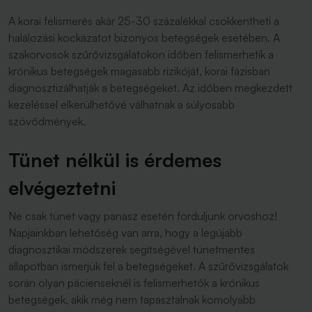
A korai felismerés akár 25-30 százalékkal csökkentheti a
halálozási kockázatot bizonyos betegségek esetében. A
szakorvosok szűrővizsgálatokon időben felismerhetik a
krónikus betegségek magasabb rizikóját, korai fázisban
diagnosztizálhatják a betegségeket. Az időben megkezdett
kezeléssel elkerülhetővé válhatnak a súlyosabb
szövődmények.
Tünet nélkül is érdemes
elvégeztetni
Ne csak tünet vagy panasz esetén forduljunk orvoshoz!
Napjainkban lehetőség van arra, hogy a legújabb
diagnosztikai módszerek segítségével tünetmentes
állapotban ismerjük fel a betegségeket. A szűrővizsgálatok
során olyan pácienseknél is felismerhetők a krónikus
betegségek, akik még nem tapasztalnak komolyabb