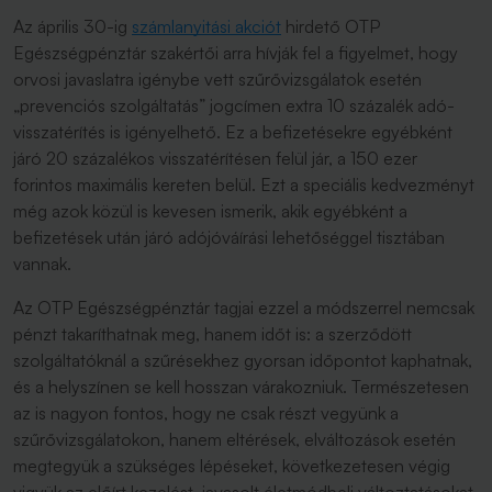
Az április 30-ig
számlanyitási akciót
hirdető OTP
Egészségpénztár szakértői arra hívják fel a figyelmet, hogy
orvosi javaslatra igénybe vett szűrővizsgálatok esetén
„prevenciós szolgáltatás” jogcímen extra 10 százalék adó-
visszatérítés is igényelhető. Ez a befizetésekre egyébként
járó 20 százalékos visszatérítésen felül jár, a 150 ezer
forintos maximális kereten belül. Ezt a speciális kedvezményt
még azok közül is kevesen ismerik, akik egyébként a
befizetések után járó adójóváírási lehetőséggel tisztában
vannak.
Az OTP Egészségpénztár tagjai ezzel a módszerrel nemcsak
pénzt takaríthatnak meg, hanem időt is: a szerződött
szolgáltatóknál a szűrésekhez gyorsan időpontot kaphatnak,
és a helyszínen se kell hosszan várakozniuk. Természetesen
az is nagyon fontos, hogy ne csak részt vegyünk a
szűrővizsgálatokon, hanem eltérések, elváltozások esetén
megtegyük a szükséges lépéseket, következetesen végig