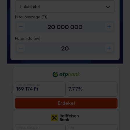
Lakáshitel
Hitel összege
(Ft)
Futamidő
(év)
TÖRLESZTŐRÉSZLET
THM
Promóció
159 174 Ft
7,77%
Érdekel
TÖRLESZTŐRÉSZLET
THM