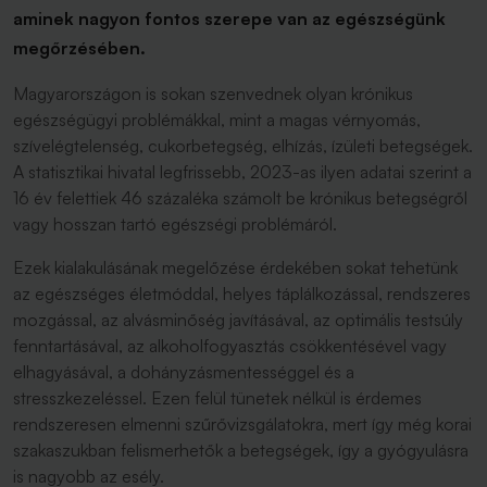
aminek nagyon fontos szerepe van az egészségünk
megőrzésében.
Magyarországon is sokan szenvednek olyan krónikus
egészségügyi problémákkal, mint a magas vérnyomás,
szívelégtelenség, cukorbetegség, elhízás, ízületi betegségek.
A statisztikai hivatal legfrissebb, 2023-as ilyen adatai szerint a
16 év felettiek 46 százaléka számolt be krónikus betegségről
vagy hosszan tartó egészségi problémáról.
Ezek kialakulásának megelőzése érdekében sokat tehetünk
az egészséges életmóddal, helyes táplálkozással, rendszeres
mozgással, az alvásminőség javításával, az optimális testsúly
fenntartásával, az alkoholfogyasztás csökkentésével vagy
elhagyásával, a dohányzásmentességgel és a
stresszkezeléssel. Ezen felül tünetek nélkül is érdemes
rendszeresen elmenni szűrővizsgálatokra, mert így még korai
szakaszukban felismerhetők a betegségek, így a gyógyulásra
is nagyobb az esély.