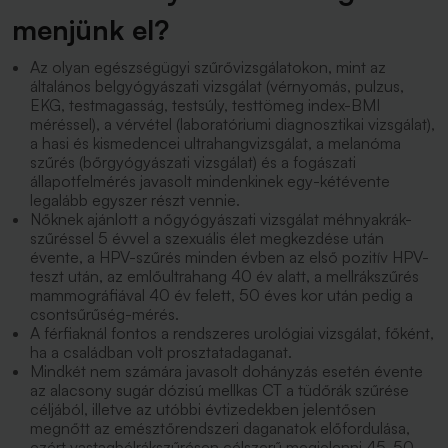
menjünk el?
Az olyan egészségügyi szűrővizsgálatokon, mint az
általános belgyógyászati vizsgálat (vérnyomás, pulzus,
EKG, testmagasság, testsúly, testtömeg index-BMI
méréssel), a vérvétel (laboratóriumi diagnosztikai vizsgálat),
a hasi és kismedencei ultrahangvizsgálat, a melanóma
szűrés (bőrgyógyászati vizsgálat) és a fogászati
állapotfelmérés javasolt mindenkinek egy-kétévente
legalább egyszer részt vennie.
Nőknek ajánlott a nőgyógyászati vizsgálat méhnyakrák-
szűréssel 5 évvel a szexuális élet megkezdése után
évente, a HPV-szűrés minden évben az első pozitív HPV-
teszt után, az emlőultrahang 40 év alatt, a mellrákszűrés
mammográfiával 40 év felett, 50 éves kor után pedig a
csontsűrűség-mérés.
A férfiaknál fontos a rendszeres urológiai vizsgálat, főként,
ha a családban volt prosztatadaganat.
Mindkét nem számára javasolt dohányzás esetén évente
az alacsony sugár dózisú mellkas CT a tüdőrák szűrése
céljából, illetve az utóbbi évtizedekben jelentősen
megnőtt az emésztőrendszeri daganatok előfordulása,
ezért vastagbélrákszűrésen célszerű megjelenni 45-50