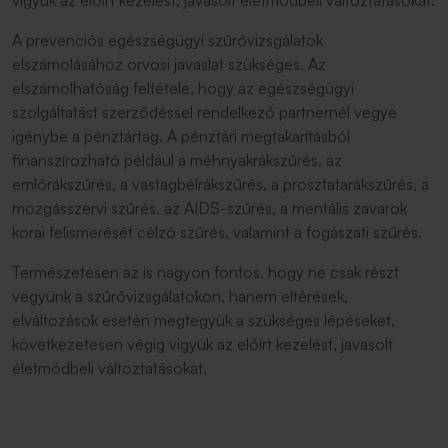
vigyük az előírt kezelést, javasolt életmódbeli változtatásokat.
A prevenciós egészségügyi szűrővizsgálatok
elszámolásához orvosi javaslat szükséges. Az
elszámolhatóság feltétele, hogy az egészségügyi
szolgáltatást szerződéssel rendelkező partnernél vegye
igénybe a pénztártag. A pénztári megtakarításból
finanszírozható például a méhnyakrákszűrés, az
emlőrákszűrés, a vastagbélrákszűrés, a prosztatarákszűrés, a
mozgásszervi szűrés, az AIDS-szűrés, a mentális zavarok
korai felismerését célzó szűrés, valamint a fogászati szűrés.
Természetesen az is nagyon fontos, hogy ne csak részt
vegyünk a szűrővizsgálatokon, hanem eltérések,
elváltozások esetén megtegyük a szükséges lépéseket,
következetesen végig vigyük az előírt kezelést, javasolt
életmódbeli változtatásokat.