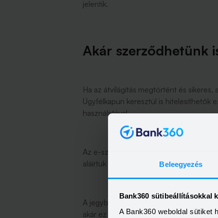
jelentik.
Akár szerződhetünk i
Ha az átvilágítás megtörtént és sikeres, 
Ügyfélkapun keresztül is hitelesíthető
használatával.
Az e-személyi pedig - ha kértük - elektr
aláírtuk volna.
Beleegyezés
Bank360 sütibeállításokkal 
A jegybank továbbá azt is megjegyzi, hog
A Bank360 weboldal sütiket 
akár ez is használható lehet átvilágítá