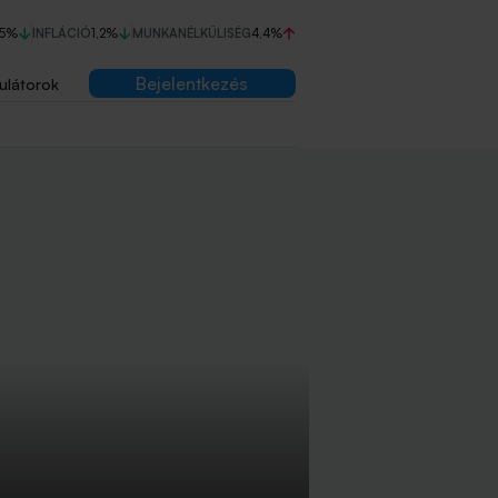
75%
INFLÁCIÓ
1,2%
MUNKANÉLKÜLISÉG
4,4%
Bejelentkezés
ulátorok