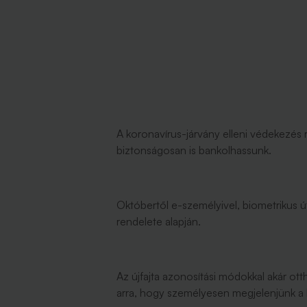
A koronavírus-járvány elleni védekezés 
biztonságosan is bankolhassunk.
Októbertől e-személyivel, biometrikus út
rendelete alapján.
Az újfajta azonosítási módokkal akár ot
arra, hogy személyesen megjelenjünk a