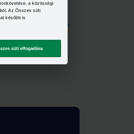
omonkövetése, a közösségi
ból. Az Összes süti
percek alatt egy bank ügyfelei
kat később is
 most megtalálhatod
a Bank360.hu
szes süti elfogadása