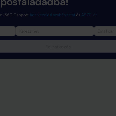
 postaládádba!
Bank360 Csoport
Adatkezelési szabályzatát
és
ÁSZF-ét
Feliratkozás