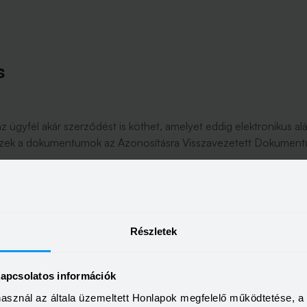
s
az ügyfél akár szerződést is köthet, amelyet eddig elektronikus alá
k ezek a dokumentumok az Azonosításra Visszavezetett Dokumentu
onikus aláíró tanúsítványt is tartalmaz, amivel ugyanúgy hitelesít
Részletek
kapcsolatos információk
y az ügyfél jognyilatkozata az átvilágítás során tulajdonképpen me
használ az általa üzemeltett Honlapok megfelelő működtetése, 
shoz és szerződéskötéshez egyaránt.