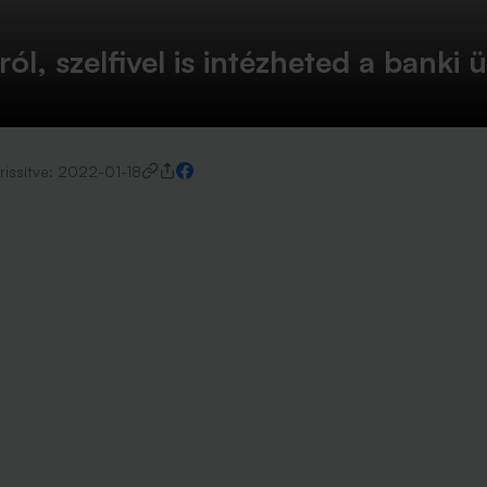
l, szelfivel is intézheted a banki 
rissítve:
2022-01-18