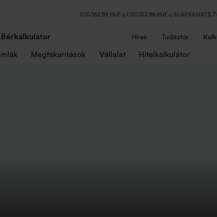
EUR
362,89 HUF
USD
313,96 HUF
ALAPKAMAT
5,
Bérkalkulátor
Hírek
Tudástár
Kalk
ámlák
Megtakarítások
Vállalat
Hitelkalkulátor