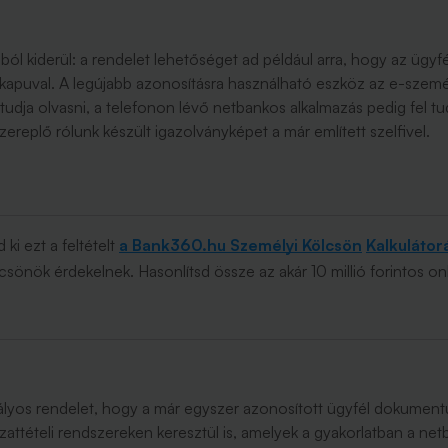
ából kiderül: a rendelet lehetőséget ad például arra, hogy az ügyf
lkapuval. A legújabb azonosításra használható eszköz az e-személ
 tudja olvasni, a telefonon lévő netbankos alkalmazás pedig fel t
ereplő rólunk készült igazolványképet a már említett szelfivel.
ki ezt a feltételt
a Bank360.hu Személyi Kölcsön
Kalkuláto
csönök érdekelnek. Hasonlítsd össze az akár 10 millió forintos on
tályos rendelet, hogy a már egyszer azonosított ügyfél dokument
zattételi rendszereken keresztül is, amelyek a gyakorlatban a ne