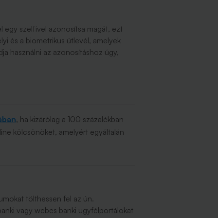
él egy szelfivel azonosítsa magát, ezt
yi és a biometrikus útlevél, amelyek
udja használni az azonosításhoz úgy,
rában
, ha kizárólag a 100 százalékban
line kölcsönöket, amelyért egyáltalán
umokat tölthessen fel az ún.
tbanki vagy webes banki ügyfélportálokat