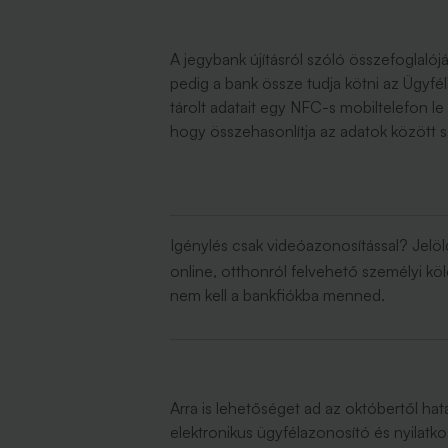
A jegybank újításról szóló összefoglalój
pedig a bank össze tudja kötni az Ügyfé
tárolt adatait egy NFC-s mobiltelefon le
hogy összehasonlítja az adatok között sz
Igénylés csak videóazonosítással? Jelöld 
online, otthonról felvehető személyi köl
nem kell a bankfiókba menned.
Arra is lehetőséget ad az októbertől ha
elektronikus ügyfélazonosító és nyilatko