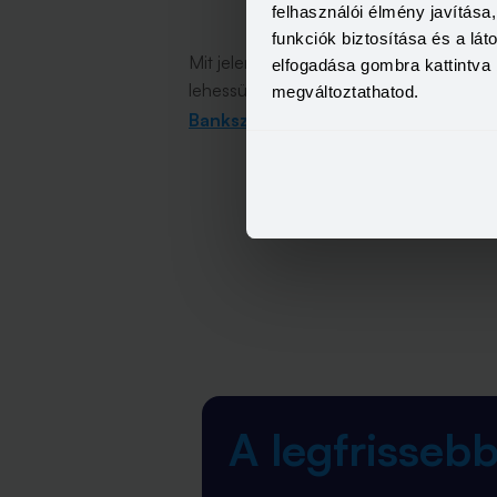
felhasználói élmény javítás
funkciók biztosítása és a lá
Mit jelentenek a fentiek a gyakorlatban
elfogadása gombra kattintva 
lehessünk, legyen szó akár folyószámlár
megváltoztathatod.
Bankszámla Kalkulátorával
azokat a p
A legfrisseb