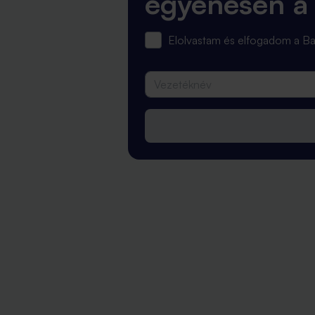
egyenesen a
Elolvastam és elfogadom a 