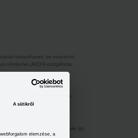
írással hitelesíthetett, de mostantól
m Hitelesítés (AVDH) szolgáltatás
hetünk egy szerződést, mintha csak
A sütikről
gfelel az írásbeliség kritériumának, így
a webforgalom elemzése, a