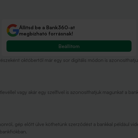
Állítsd be a Bank360-at
megbízható forrásnak!
Beállítom
részeként októbertől már egy sor digitális módon is azonosíthatj
levéllel vagy akár egy szelfivel is azonosíthatjuk magunkat a ba
thonról, gép előtt ülve köthetünk szerződést a bankkal például vi
 bankfiókban.