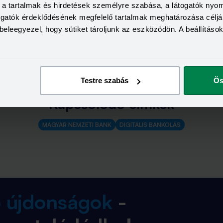
a, a tartalmak és hirdetések személyre szabása, a látogatók ny
togatók érdeklődésének megfelelő tartalmak meghatározása céljá
? Azt, hogy októbertől újabb eszközök állnak rendelkezésre, hogy 
beleegyezel, hogy sütiket tároljunk az eszközödön. A beállításo
ól, hitelről vagy megtakarításról. Ha nem tudsz addig várni, már
énzintézeteket, ahol teljesen online módon válhatsz ügyféllé.
Promóció
Testre szabás
Ös
Kapcsolódó címkék
MAGYAR NEMZETI BANK
DIGITÁLIS BANKOLÁS
b újdonságok
-