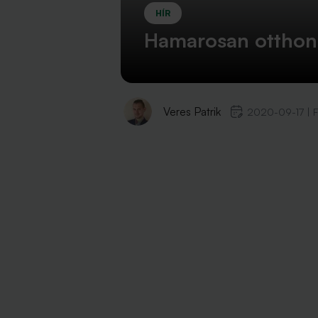
HÍR
Hamarosan otthonró
Veres Patrik
2020-09-17
|
F