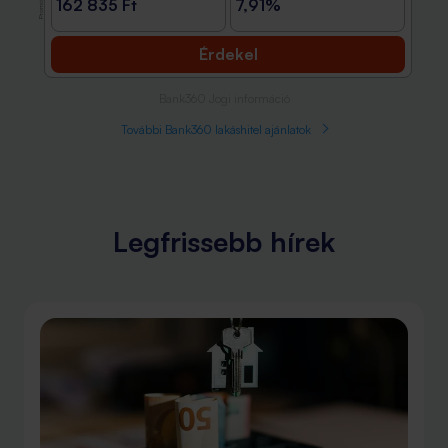
Promóció
162 835 Ft
7,91%
Érdekel
Bank360 Jogi információ
További Bank360 lakáshitel ajánlatok
Legfrissebb hírek