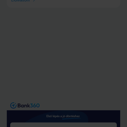
biztosan nem fog részesülni a hiteltípusból – értesült a
Bank360.