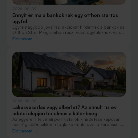
2026-08-09
Ennyit ér ma a bankoknak egy otthon startos
ügyfél
Egyre nagyobb jóváírási akciókat hirdetnek a bankok az
Otthon Start Programban részt vevő ügyfeleknek, van,
ahol összesen akár félmillió forint jóváírást is össze lehet
Elolvasom
gyűjteni különböző kedvezményekkel. Hol lehet ennek a
vége és pontosan milyen feltételeket kell vállalni a
nagyobb jóváírásért?
2026-08-08
Lakásvásárlás vagy albérlet? Az elmúlt tíz év
adatai alapján hatalmas a különbség
Az egyetemi felvételi ponthatárok kihirdetése kapcsán
nemrég külön cikkben foglalkoztunk azzal a kérdéssel,
hogy lakást venni vagy vásárolni éri meg jobban. Előző
Elolvasom
cikkünkben jelentős részben a jövőre vonatkozó