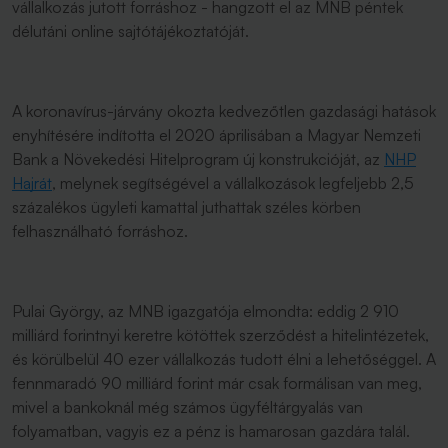
vállalkozás jutott forráshoz - hangzott el az MNB péntek
délutáni online sajtótájékoztatóját.
A koronavírus-járvány okozta kedvezőtlen gazdasági hatások
enyhítésére indította el 2020 áprilisában a Magyar Nemzeti
Bank a Növekedési Hitelprogram új konstrukcióját, az
NHP
Hajrát
, melynek segítségével a vállalkozások legfeljebb 2,5
százalékos ügyleti kamattal juthattak széles körben
felhasználható forráshoz.
Pulai György, az MNB igazgatója elmondta: eddig 2 910
milliárd forintnyi keretre kötöttek szerződést a hitelintézetek,
és körülbelül 40 ezer vállalkozás tudott élni a lehetőséggel. A
fennmaradó 90 milliárd forint már csak formálisan van meg,
mivel a bankoknál még számos ügyféltárgyalás van
folyamatban, vagyis ez a pénz is hamarosan gazdára talál.