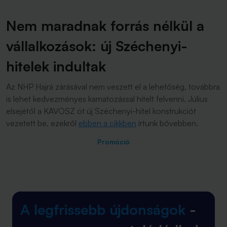
Nem maradnak forrás nélkül a
vállalkozások: új Széchenyi-
hitelek indultak
Az NHP Hajrá zárásával nem veszett el a lehetőség, továbbra
is lehet kedvezményes kamatozással hitelt felvenni. Július
elsejétől a KAVOSZ öt új Széchenyi-hitel konstrukciót
vezetett be, ezekről
ebben a cikkben
írtunk bővebben.
Promóció
A legfrissebb újdonságok
-