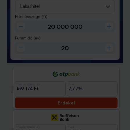
Lakáshitel
Hitel összege
(Ft)
Futamidő
(év)
TÖRLESZTŐRÉSZLET
THM
Promóció
159 174 Ft
7,77%
Érdekel
TÖRLESZTŐRÉSZLET
THM