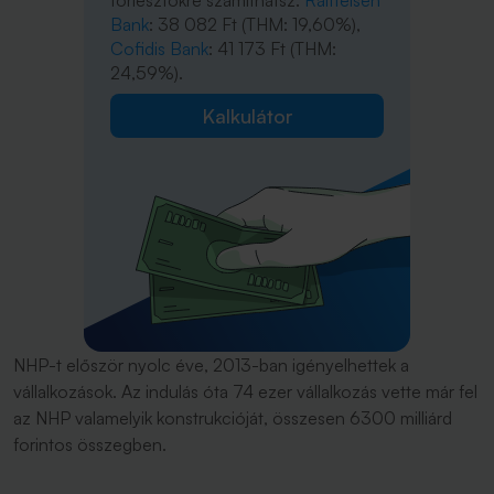
törlesztőkre számíthatsz:
Raiffeisen
Bank
: 38 082 Ft (THM: 19,60%),
Cofidis Bank
: 41 173 Ft (THM:
24,59%).
Kalkulátor
NHP-t először nyolc éve, 2013-ban igényelhettek a
vállalkozások. Az indulás óta 74 ezer vállalkozás vette már fel
az NHP valamelyik konstrukcióját, összesen 6300 milliárd
forintos összegben.