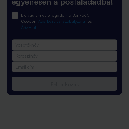
egyenesen a postaládádba!
Elolvastam és elfogadom a Bank360
Csoport
Adatkezelési szabályzatát
és
ÁSZF-ét
Feliratkozás