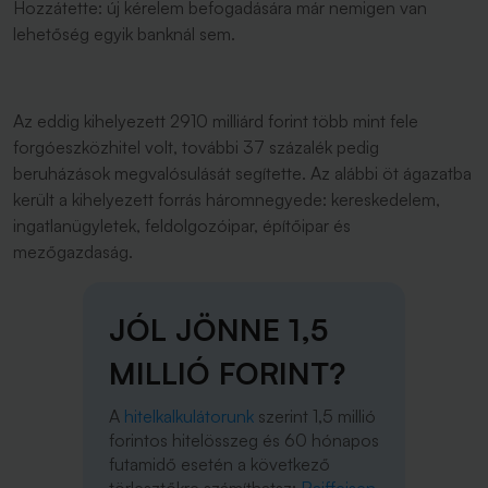
Hozzátette: új kérelem befogadására már nemigen van
lehetőség egyik banknál sem.
Az eddig kihelyezett 2910 milliárd forint több mint fele
forgóeszközhitel volt, további 37 százalék pedig
beruházások megvalósulását segítette. Az alábbi öt ágazatba
került a kihelyezett forrás háromnegyede: kereskedelem,
ingatlanügyletek, feldolgozóipar, építőipar és
mezőgazdaság.
JÓL JÖNNE 1,5
MILLIÓ FORINT?
A
hitelkalkulátorunk
szerint 1,5 millió
forintos hitelösszeg és 60 hónapos
futamidő esetén a következő