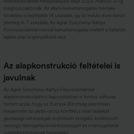
hitelszerződések hatálybalépési ideje 2023. március 31-ig
meghosszabbodik. Az állami kamattámogatás mértéke
továbbra is legfeljebb 14 százalék, így az induló éves kamat
jelenleg 6-7 százalék. Az Agrár Széchenyi Kártya
Folyószámlahitel normál kamattámogatás mellett a határidő
lejárta után is igényelhető lesz.
Az alapkonstrukció feltételei is
javulnak
Az Agrár Széchenyi Kártya Folyószámlahitel
alapkonstrukciójához kapcsolódóan is fontos változás
történt azzal, hogy az Európai Bizottság jelentősen
megemelte az ukrán-orosz konfliktus miatt kialakult
gazdasági nehézségek enyhítését szolgáló, korlátozott
összegű támogatások keretösszegeit és a támogatások
odaítélhetőségének határidejét.