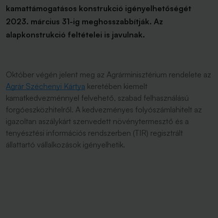
kamattámogatásos konstrukció igényelhetőségét
2023. március 31-ig meghosszabbítják. Az
alapkonstrukció feltételei is javulnak.
Október végén jelent meg az Agrárminisztérium rendelete az
Agrár Széchenyi Kártya
keretében kiemelt
kamatkedvezménnyel felvehető, szabad felhasználású
forgóeszközhitelről. A kedvezményes folyószámlahitelt az
igazoltan aszálykárt szenvedett növénytermesztő és a
tenyésztési információs rendszerben (TIR) regisztrált
állattartó vállalkozások igényelhetik.