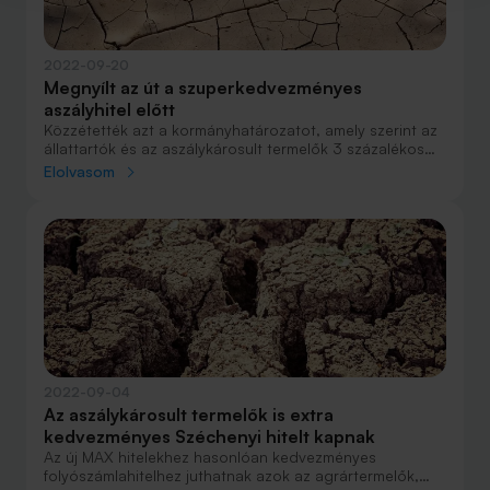
2022-09-20
Megnyílt az út a szuperkedvezményes
aszályhitel előtt
Közzétették azt a kormányhatározatot, amely szerint az
állattartók és az aszálykárosult termelők 3 százalékos
kamattal vehetik fel szeptember 20-tól az Agrár
Elolvasom
Széchenyi Kártya Folyószámlahitelt az év végéig.
2022-09-04
Az aszálykárosult termelők is extra
kedvezményes Széchenyi hitelt kapnak
Az új MAX hitelekhez hasonlóan kedvezményes
folyószámlahitelhez juthatnak azok az agrártermelők,