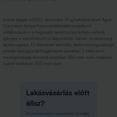
Ennek alapján a 2023. december 31-ig hatályba lépett Agrár
Széchenyi Kártya Folyószámlahitellel rendelkező
vállalkozások is a magasabb keretösszeg terhére vehetik
igénybe a konstrukcióhoz kapcsolódó kamat- és kezességi
díj támogatást. Ez élelmiszer termelők, illetve mezőgazdasági
termék feldolgozók/forgalmazók esetében 2 millió euró,
mezőgazdasági termelők esetében 250 ezer euró. halászati
ágazat esetében 300 ezer euró.
Lakásvásárlás előtt
állsz?
A
hitelkalkulátorunk
szerint 10 millió