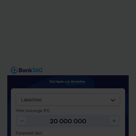
Lakáshitel
Hitel összege
(Ft)
Futamidő
(év)