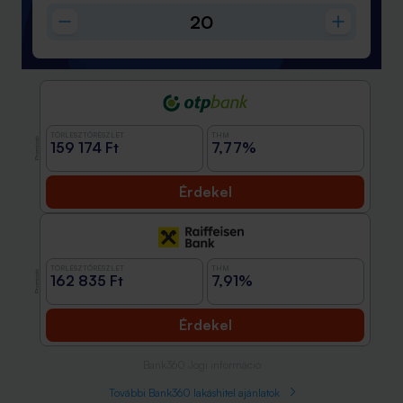
TÖRLESZTŐRÉSZLET
THM
Promóció
159 174 Ft
7,77%
Érdekel
TÖRLESZTŐRÉSZLET
THM
Promóció
162 835 Ft
7,91%
Érdekel
Bank360 Jogi információ
További Bank360 lakáshitel ajánlatok