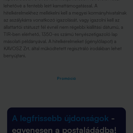
lehetővé a fentebb leírt kamattámogatással. A
hitelkérelmekhez mellékelni kell a megyei kormányhivatalnak
az aszálykárra vonatkozó igazolását, vagy igazolni kell az
állattartói státuszt fél évnél nem régebbi kiállítási dátumú, a
TIR-ben elérhető, 1350-es számú tenyészetigazoló lap
másolati példányával. A hitelkérelmeket (igénylőlapot) a
KAVOSZ Zrt. által működtetett regisztráló irodákban lehet
benyújtani.
Promóció
A legfrissebb újdonságok
-
egyenesen a postaládádba!