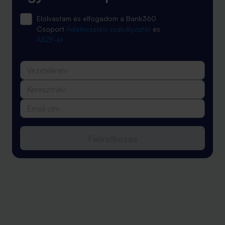
Elolvastam és elfogadom a Bank360
Csoport
Adatkezelési szabályzatát
és
ÁSZF-ét
Feliratkozás