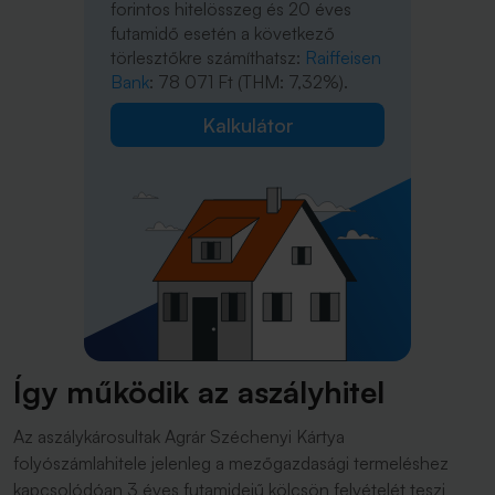
forintos hitelösszeg és 20 éves
futamidő esetén a következő
törlesztőkre számíthatsz:
Raiffeisen
Bank
: 78 071 Ft (THM: 7,32%).
Kalkulátor
Így működik az aszályhitel
Az aszálykárosultak Agrár Széchenyi Kártya
folyószámlahitele jelenleg a mezőgazdasági termeléshez
kapcsolódóan 3 éves futamidejű kölcsön felvételét teszi