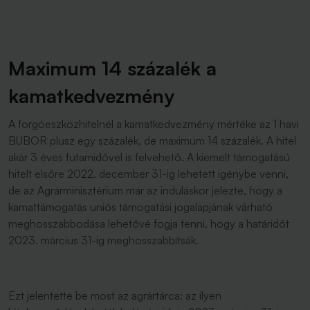
Maximum 14 százalék a
kamatkedvezmény
A forgóeszközhitelnél a kamatkedvezmény mértéke az 1 havi
BUBOR plusz egy százalék, de maximum 14 százalék. A hitel
akár 3 éves futamidővel is felvehető. A kiemelt támogatású
hitelt elsőre 2022. december 31-ig lehetett igénybe venni,
de az Agrárminisztérium már az induláskor jelezte, hogy a
kamattámogatás uniós támogatási jogalapjának várható
meghosszabbodása lehetővé fogja tenni, hogy a határidőt
2023. március 31-ig meghosszabbítsák.
Ezt jelentette be most az agrártárca: az ilyen