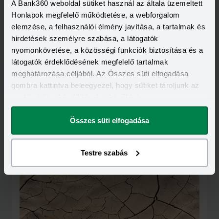
A Bank360 weboldal sütiket használ az általa üzemeltett
Honlapok megfelelő működtetése, a webforgalom
elemzése, a felhasználói élmény javítása, a tartalmak és
hirdetések személyre szabása, a látogatók
nyomonkövetése, a közösségi funkciók biztosítása és a
látogatók érdeklődésének megfelelő tartalmak
meghatározása céljából. Az Összes süti elfogadása
gombra kattintva beleegyezel, hogy sütiket tároljunk az
eszközödön. A beállításokat később is
megváltoztathatod.
Összes süti elfogadása
Kapcsolódó cikkek
Testre szabás