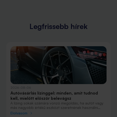
Legfrissebb hírek
2026-08-06
Autóvásárlás lízinggel: minden, amit tudnod
kell, mielőtt először belevágsz
A lízing sokak számára vonzó megoldás, ha autót vagy
más nagyobb értékű eszközt szeretnének használni
anélkül, hogy azt egy összegben ki kellene fizetniük.
Elolvasom
Elsőre azonban könnyű elveszni a részletekben: önerő,