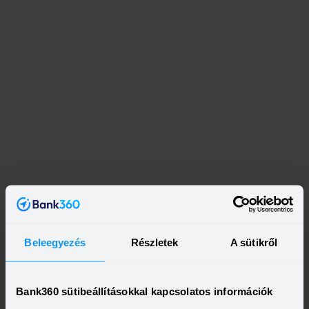
Kapcsolódó címkék
Beleegyezés
Részletek
A sütikről
ASZÁLYKÁR
SZÉCHENYI KÁRTYA PROGRAM
SZÉCHENYI HITEL
AGRÁRHITEL
Bank360 sütibeállításokkal kapcsolatos információk