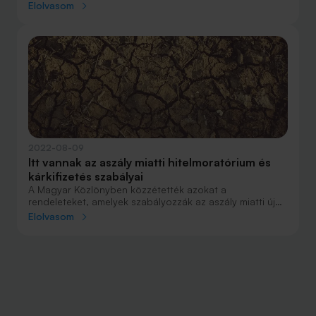
akik igazoltan aszálykárt szenvedtek. Az Agrár
Elolvasom
Széchenyi Kártya kamata nekik 3 százalékra
mérséklődik.
2022-08-09
Itt vannak az aszály miatti hitelmoratórium és
kárkifizetés szabályai
A Magyar Közlönyben közzétették azokat a
rendeleteket, amelyek szabályozzák az aszály miatti új
hitelmoratóriumot, valamint a biztosítók aszálykár miatt
Elolvasom
speciális kifizetéseit.