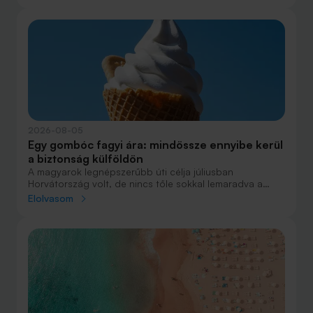
maradványérték, THM, GAP – csak néhány azok közül a
fogalmak közül, amelyekkel biztosan találkozol.
2026-08-05
Egy gombóc fagyi ára: mindössze ennyibe kerül
a biztonság külföldön
A magyarok legnépszerűbb úti célja júliusban
Horvátország volt, de nincs tőle sokkal lemaradva a
júniust megnyerő Olaszország sem. A tengerparti
Elolvasom
nyaralások fölénye elsöprő volt az adatok alapján,
autóval pedig majdnem annyian vágtak neki a
nyaralásnak, mint repülővel.