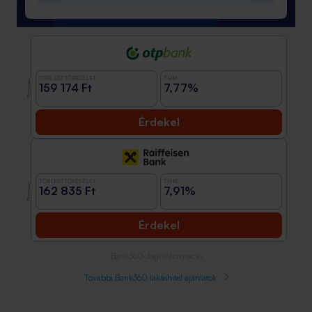
TÖRLESZTŐRÉSZLET
THM
Promóció
159 174 Ft
7,77%
Érdekel
TÖRLESZTŐRÉSZLET
THM
Promóció
162 835 Ft
7,91%
Érdekel
Bank360 Jogi információ
További Bank360 lakáshitel ajánlatok