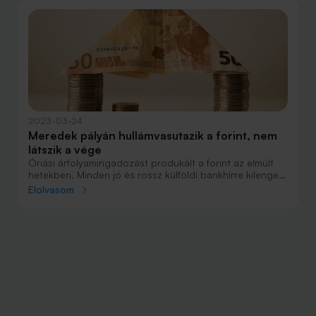
2023-03-24
Meredek pályán hullámvasutazik a forint, nem
látszik a vége
Óriási árfolyamingadozást produkált a forint az elmúlt
hetekben. Minden jó és rossz külföldi bankhírre kilengett
az árfolyama. Így van ez most is, a forint nagyon
Elolvasom
kétségbe tud esni, de aztán hirtelen örülni is.