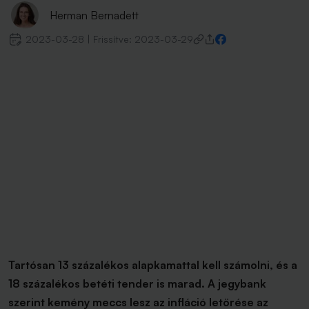
Herman Bernadett
2023-03-28
|
Frissítve:
2023-03-29
Tartósan 13 százalékos alapkamattal kell számolni, és a
18 százalékos betéti tender is marad. A jegybank
szerint kemény meccs lesz az infláció letörése az