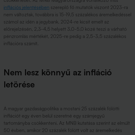
csökkenését. Az MNB Magyarországra vonatkozó friss
inflációs jelentésében
szereplő fő mutatók viszont 2023-ra
nem változtak, továbbra is 15-19,5 százalékos áremelkedéssel
számol az idén a jegybank. 2024-re kicsit emelt az
előrejelzésén, 2,3-4,5 helyett 3,0-5,0 közé teszi a várható
pénzromlás mértékét, 2025-re pedig a 2,5-3,5 százalékos
inflációra számít.
Nem lesz könnyű az infláció
letörése
A magyar gazdaságpolitika a mostani 25 százalék fölötti
inflációt egy éven belül szeretné egy számjegyű
tartományba csökkenteni. Az MNB kutatása szerint az elmúlt
50 évben, amikor 20 százalék fölött volt az áremelkedés