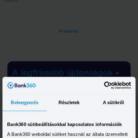
szerint.
Promóció
A legfrissebb újdonságok
-
egyenesen a postaládádba!
Elolvastam és elfogadom a Bank360
Beleegyezés
Részletek
A sütikről
Csoport
Adatkezelési szabályzatát
és
ÁSZF-ét
Bank360 sütibeállításokkal kapcsolatos információk
A Bank360 weboldal sütiket használ az általa üzemeltett