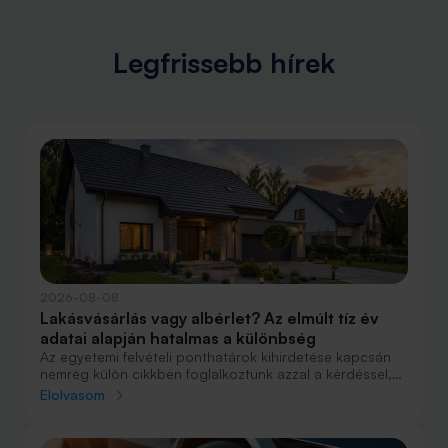
Legfrissebb hírek
2026-08-08
Lakásvásárlás vagy albérlet? Az elmúlt tíz év
adatai alapján hatalmas a különbség
Az egyetemi felvételi ponthatárok kihirdetése kapcsán
nemrég külön cikkben foglalkoztunk azzal a kérdéssel,
hogy lakást venni vagy vásárolni éri meg jobban. Előző
Elolvasom
cikkünkben jelentős részben a jövőre vonatkozó
becsléseket tettünk, amelyek alapján arra jutottunk, aki
csak teheti, annak mindenképpen megéri a