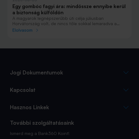
Egy gombóc fagyi ára: mindössze ennyibe kerül
a biztonság külföldön
A magyarok legnépszerűbb úti célja júliusban
Horvátország volt, de nincs tőle sokkal lemaradva a
júniust megnyerő Olaszország sem. A tengerparti
Elolvasom
nyaralások fölénye elsöprő volt az adatok alapján,
autóval pedig majdnem annyian vágtak neki a
nyaralásnak, mint repülővel.
Jogi Dokumentumok
Kapcsolat
Hasznos Linkek
További szolgáltatásaink
Ismerd meg a Bank360 Koint!