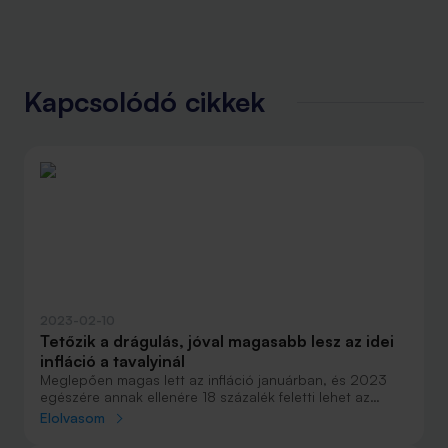
Kapcsolódó cikkek
2023-02-10
Tetőzik a drágulás, jóval magasabb lesz az idei
infláció a tavalyinál
Meglepően magas lett az infláció januárban, és 2023
egészére annak ellenére 18 százalék feletti lehet az
átlagos pénzromlás a 2022-es 14,5 százalék után, hogy
Elolvasom
az év végére valóban egyszámjegyűre csökkenhet.