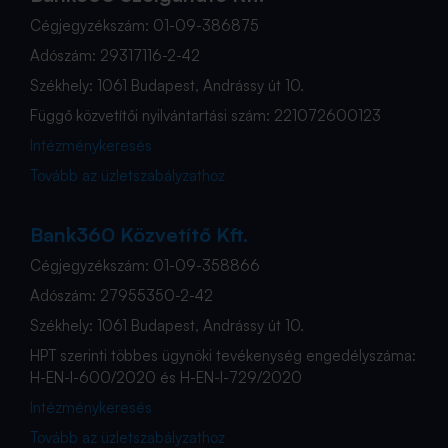
Cégjegyzékszám: 01-09-386875
Adószám: 29317116-2-42
Székhely: 1061 Budapest, Andrássy út 10.
Függő közvetítői nyilvántartási szám: 221072600123
Intézménykeresés
Tovább az üzletszabályzathoz
Bank360 Közvetítő Kft.
Cégjegyzékszám: 01-09-358866
Adószám: 27955350-2-42
Székhely: 1061 Budapest, Andrássy út 10.
HPT szerinti többes ügynöki tevékenység engedélyszáma:
H-EN-I-600/2020 és H-EN-I-729/2020
Intézménykeresés
Tovább az üzletszabályzathoz