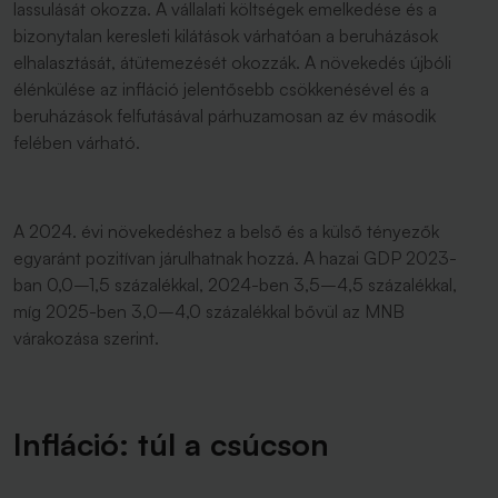
lassulását okozza. A vállalati költségek emelkedése és a
bizonytalan keresleti kilátások várhatóan a beruházások
elhalasztását, átütemezését okozzák. A növekedés újbóli
élénkülése az infláció jelentősebb csökkenésével és a
beruházások felfutásával párhuzamosan az év második
felében várható.
A 2024. évi növekedéshez a belső és a külső tényezők
egyaránt pozitívan járulhatnak hozzá. A hazai GDP 2023-
ban 0,0–1,5 százalékkal, 2024-ben 3,5–4,5 százalékkal,
míg 2025-ben 3,0–4,0 százalékkal bővül az MNB
várakozása szerint.
Infláció: túl a csúcson