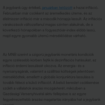
A jegybank úgy értékeli,
januárban tetőzött
a hazai infláció.
Februárban már csökkent az áremelkedés üteme, és az
élelmiszer-infláció már a második hónapja lassult. Az inflációs
várakozások változatlanul magas szinten alakulnak, de a
következő hónapokban a fogyasztóiár-index előbb lassú,
majd egyre gyorsabb ütemű mérséklődése várható.
Az MNB szerint a szigorú jegybanki monetáris kondíciók
egyre szélesebb körben fejtik ki dezinflációs hatásukat, az
infláció érdemi lassulását okozva. Az energia- és a
nyersanyagárak, valamint a szállítási költségek jelentősen
mérséklődtek, emellett a globális konjunktúra lassulása is
tovább fékezi a külső inflációt. A belső kereslet csökkenése
szűkíti a vállalatok árazási mozgásterét, miközben a
Gazdasági Versenyhivatal aktív fellépése is az egyre
fegyelmezettebb árazási magatartás irányába hat a jegybank