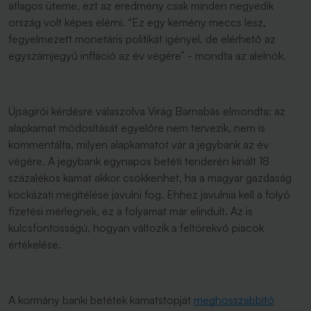
átlagos üteme, ezt az eredmény csak minden negyedik
ország volt képes elérni. “Ez egy kemény meccs lesz,
fegyelmezett monetáris politikát igényel, de elérhető az
egyszámjegyű infláció az év végére” - mondta az alelnök.
Újságírói kérdésre válaszolva Virág Barnabás elmondta: az
alapkamat módosítását egyelőre nem tervezik, nem is
kommentálta, milyen alapkamatot vár a jegybank az év
végére. A jegybank egynapos betéti tenderén kínált 18
százalékos kamat akkor csökkenhet, ha a magyar gazdaság
kockázati megítélése javulni fog. Ehhez javulnia kell a folyó
fizetési mérlegnek, ez a folyamat már elindult. Az is
kulcsfontosságú, hogyan változik a feltörekvő piacok
értékelése.
A kormány banki betétek kamatstopját
meghosszabbító