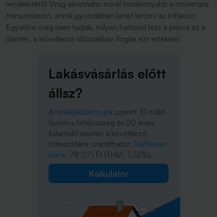
rendeletéről Virág elmondta: minél hatékonyabb a monetáris
transzmisszió, annál gyorsabban lehet letörni az inflációt.
Egyelőre még nem tudják, milyen hatással lesz a piacra ez a
döntés, a következő időszakban fogják ezt értékelni.
Lakásvásárlás előtt
állsz?
A
hitelkalkulátorunk
szerint 10 millió
forintos hitelösszeg és 20 éves
futamidő esetén a következő
törlesztőkre számíthatsz:
Raiffeisen
Bank
: 78 071 Ft (THM: 7,32%).
Kalkulátor