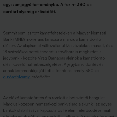
egyszámjegyű tartományba. A forint 380-as
euróárfolyamig erősödött.
Semmit sem lazított kamatfeltételeken a Magyar Nemzeti
Bank (MNB) monetáris tanácsa a márciusi kamatdöntő
ülésen. Az alapkamat változatlanul 13 százalékos maradt, és a
18 százalékos betéti tendert is továbbra is meghirdeti a
jegybank - közölte Virág Barnabás alelnök a kamatdöntő
ülést követő háttérbeszélgetése. A jegybanki döntés és
annak kommentárja jót tett a forintnak, amely 380-as
euróárfolyamig
erősödött.
Az előző kamatdöntés óta romlott a befektetői hangulat.
Március közepén nemzetközi bankválság alakult ki, az egyes
bankok stabilitásával kapcsolatos félelem felerősödése miatt
a kockázatok nőttek, és romlott a feltörekvő piacok pénzügyi