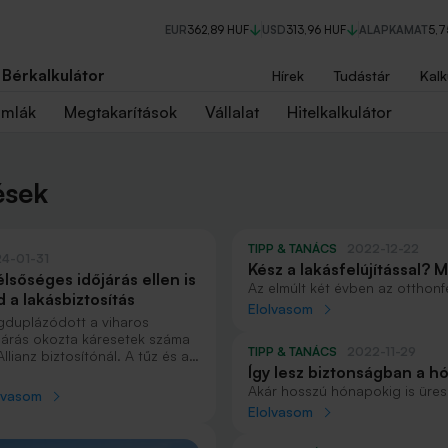
EUR
362,89 HUF
USD
313,96 HUF
ALAPKAMAT
5,
Bérkalkulátor
Hírek
Tudástár
Kalk
ámlák
Megtakarítások
Vállalat
Hitelkalkulátor
ések
TIPP & TANÁCS
2022-12-22
4-01-31
Kész a lakásfelújítással?
lsőséges időjárás ellen is
Az elmúlt két évben az otthonf
 a lakásbiztosítás
a családok körében a lakáskorsz
Elolvasom
duplázódott a viharos
megvalósítása és a támogatás
járás okozta káresetek száma
teendő hátravan: a lakásbiztosí
TIPP & TANÁCS
2022-11-29
Allianz biztosítónál. A tűz és a
Így lesz biztonságban a 
lsőséges időjárás okozta
okra már az alap
nyaralód
Akár hosszú hónapokig is ürese
lvasom
ásbiztosítás is fedezetet
egy csőtörés vagy vihar sokka
Elolvasom
jthat.
mindez az állandóan lakott ing
alapos felkészüléssel azonban