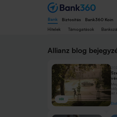
Bank
Biztosítás
Bank360 Koin
Hitelek
Támogatások
Banksz
Allianz blog bejegyz
202
Szé
véd
Meg
idő
az 
szé
HÍR
kár
Elo
lak
nyú