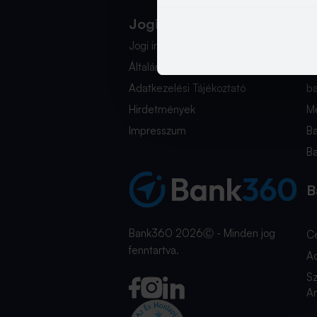
Jogi Dokumentumok
K
Jogi információk
i
Általános Szerződési Feltételek
+
Adatkezelési Tájékoztató
b
Hirdetmények
Mé
Impresszum
B
B
B
Bank360 2026Ⓒ - Minden jog
C
fenntartva.
A
Sz
An