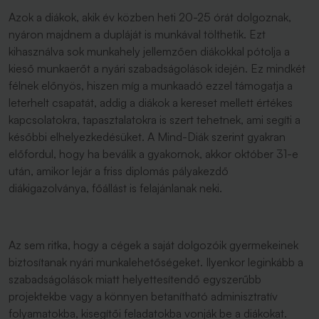
Azok a diákok, akik év közben heti 20-25 órát dolgoznak,
nyáron majdnem a dupláját is munkával tölthetik. Ezt
kihasználva sok munkahely jellemzően diákokkal pótolja a
kieső munkaerőt a nyári szabadságolások idején. Ez mindkét
félnek előnyös, hiszen míg a munkaadó ezzel támogatja a
leterhelt csapatát, addig a diákok a kereset mellett értékes
kapcsolatokra, tapasztalatokra is szert tehetnek, ami segíti a
későbbi elhelyezkedésüket. A Mind-Diák szerint gyakran
előfordul, hogy ha beválik a gyakornok, akkor október 31-e
után, amikor lejár a friss diplomás pályakezdő
diákigazolványa, főállást is felajánlanak neki.
Az sem ritka, hogy a cégek a saját dolgozóik gyermekeinek
biztosítanak nyári munkalehetőségeket. Ilyenkor leginkább a
szabadságolások miatt helyettesítendő egyszerűbb
projektekbe vagy a könnyen betanítható adminisztratív
folyamatokba, kisegítői feladatokba vonják be a diákokat.