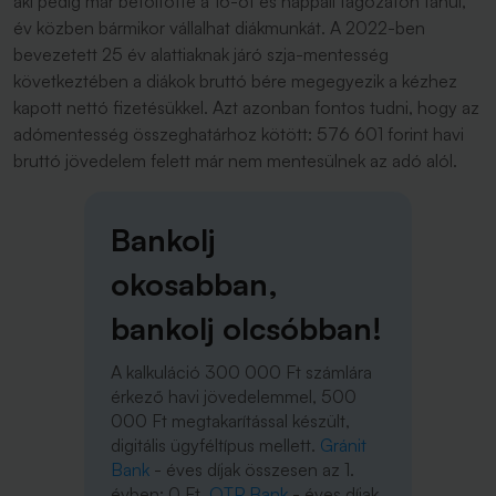
aki pedig már betöltötte a 16-ot és nappali tagozaton tanul,
év közben bármikor vállalhat diákmunkát. A 2022-ben
bevezetett 25 év alattiaknak járó szja-mentesség
következtében a diákok bruttó bére megegyezik a kézhez
kapott nettó fizetésükkel. Azt azonban fontos tudni, hogy az
adómentesség összeghatárhoz kötött: 576 601 forint havi
bruttó jövedelem felett már nem mentesülnek az adó alól.
Bankolj
okosabban,
bankolj olcsóbban!
A kalkuláció 300 000 Ft számlára
érkező havi jövedelemmel, 500
000 Ft megtakarítással készült,
digitális ügyféltípus mellett.
Gránit
Bank
- éves díjak összesen az 1.
évben: 0 Ft,
OTP Bank
- éves díjak