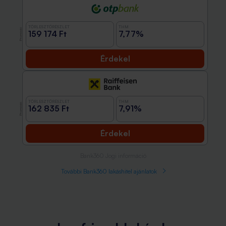
TÖRLESZTŐRÉSZLET
THM
Promóció
159 174 Ft
7,77%
Érdekel
TÖRLESZTŐRÉSZLET
THM
Promóció
162 835 Ft
7,91%
Érdekel
Bank360 Jogi információ
További Bank360 lakáshitel ajánlatok