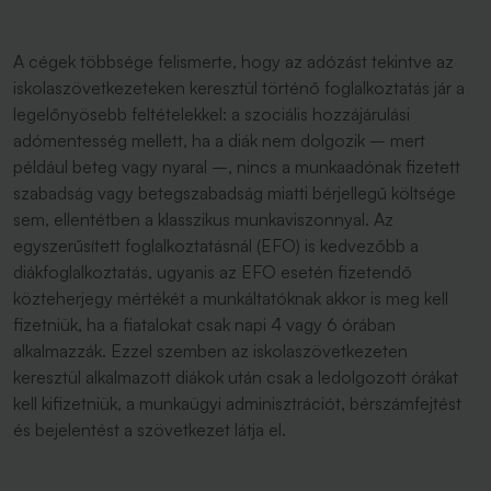
A cégek többsége felismerte, hogy az adózást tekintve az
iskolaszövetkezeteken keresztül történő foglalkoztatás jár a
legelőnyösebb feltételekkel: a szociális hozzájárulási
adómentesség mellett, ha a diák nem dolgozik – mert
például beteg vagy nyaral –, nincs a munkaadónak fizetett
szabadság vagy betegszabadság miatti bérjellegű költsége
sem, ellentétben a klasszikus munkaviszonnyal. Az
egyszerűsített foglalkoztatásnál (EFO) is kedvezőbb a
diákfoglalkoztatás, ugyanis az EFO esetén fizetendő
közteherjegy mértékét a munkáltatóknak akkor is meg kell
fizetniük, ha a fiatalokat csak napi 4 vagy 6 órában
alkalmazzák. Ezzel szemben az iskolaszövetkezeten
keresztül alkalmazott diákok után csak a ledolgozott órákat
kell kifizetniük, a munkaügyi adminisztrációt, bérszámfejtést
és bejelentést a szövetkezet látja el.