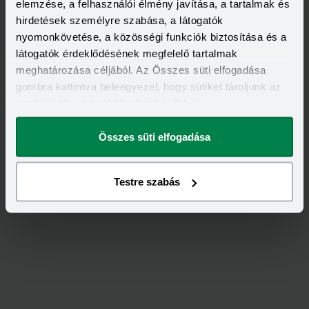
elemzése, a felhasználói élmény javítása, a tartalmak és
ÁSZF-ét
hirdetések személyre szabása, a látogatók
nyomonkövetése, a közösségi funkciók biztosítása és a
látogatók érdeklődésének megfelelő tartalmak
meghatározása céljából. Az Összes süti elfogadása
gombra kattintva beleegyezel, hogy sütiket tároljunk az
eszközödön. A beállításokat később is
megváltoztathatod.
Összes süti elfogadása
Feliratkozás
Testre szabás