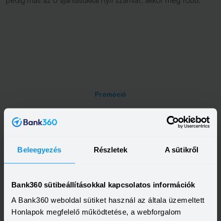
pedig más az ő ajánlásukkal nyit számlát, akkor még több.
Promóció
Beleegyezés
Részletek
A sütikről
A legfrissebb újdonságok
-
egyenesen a postaládádba!
Bank360 sütibeállításokkal kapcsolatos információk
A Bank360 weboldal sütiket használ az általa üzemeltett
Elolvastam és elfogadom a Bank360
Honlapok megfelelő működtetése, a webforgalom
Csoport
Adatkezelési szabályzatát
és