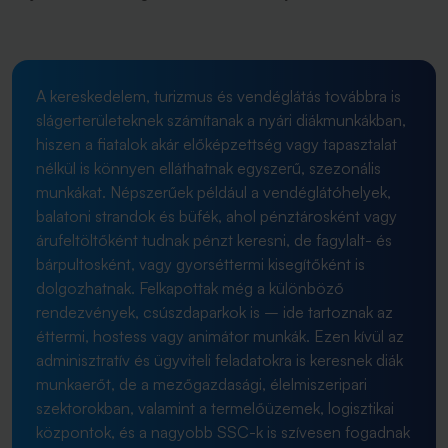
A kereskedelem, turizmus és vendéglátás továbbra is
slágerterületeknek számítanak a nyári diákmunkákban,
hiszen a fiatalok akár előképzettség vagy tapasztalat
nélkül is könnyen elláthatnak egyszerű, szezonális
munkákat. Népszerűek például a vendéglátóhelyek,
balatoni strandok és büfék, ahol pénztárosként vagy
árufeltöltőként tudnak pénzt keresni, de fagylalt- és
bárpultosként, vagy gyorséttermi kisegítőként is
dolgozhatnak. Felkapottak még a különböző
rendezvények, csúszdaparkok is – ide tartoznak az
éttermi, hostess vagy animátor munkák. Ezen kívül az
adminisztratív és ügyviteli feladatokra is keresnek diák
munkaerőt, de a mezőgazdasági, élelmiszeripari
szektorokban, valamint a termelőüzemek, logisztikai
központok, és a nagyobb SSC-k is szívesen fogadnak