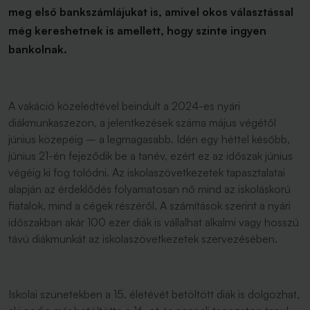
meg első bankszámlájukat is, amivel okos választással
még kereshetnek is amellett, hogy szinte ingyen
bankolnak.
A vakáció közeledtével beindult a 2024-es nyári
diákmunkaszezon, a jelentkezések száma május végétől
június közepéig – a legmagasabb. Idén egy héttel később,
június 21-én fejeződik be a tanév, ezért ez az időszak június
végéig ki fog tolódni. Az iskolaszövetkezetek tapasztalatai
alapján az érdeklődés folyamatosan nő mind az iskoláskorú
fiatalok, mind a cégek részéről. A számítások szerint a nyári
időszakban akár 100 ezer diák is vállalhat alkalmi vagy hosszú
távú diákmunkát az iskolaszövetkezetek szervezésében.
Iskolai szünetekben a 15. életévét betöltött diák is dolgozhat,