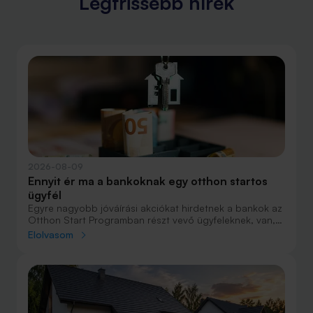
Legfrissebb hírek
2026-08-09
Ennyit ér ma a bankoknak egy otthon startos
ügyfél
Egyre nagyobb jóváírási akciókat hirdetnek a bankok az
Otthon Start Programban részt vevő ügyfeleknek, van,
ahol összesen akár félmillió forint jóváírást is össze lehet
Elolvasom
gyűjteni különböző kedvezményekkel. Hol lehet ennek a
vége és pontosan milyen feltételeket kell vállalni a
nagyobb jóváírásért?