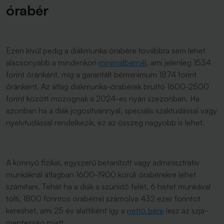
órabér
Ezen kívül pedig a diákmunka órabére továbbra sem lehet
alacsonyabb a mindenkori
minimálbérnél
, ami jelenleg 1534
forint óránként, míg a garantált bérminimum 1874 forint
óránként. Az átlag diákmunka-órabérek bruttó 1600-2500
forint között mozognak a 2024-es nyári szezonban. Ha
azonban ha a diák jogosítvánnyal, speciális szaktudással vagy
nyelvtudással rendelkezik, ez az összeg nagyobb is lehet.
A könnyű fizikai, egyszerű betanított vagy adminisztratív
munkáknál átlagban 1600-1900 körüli órabérekre lehet
számítani. Tehát ha a diák a szünidő felét, 6 hetet munkával
tölti, 1800 forintos órabérrel számolva 432 ezer forintot
kereshet, ami 25 év alattiként így a
nettó bére
lesz az szja-
mentesség miatt.