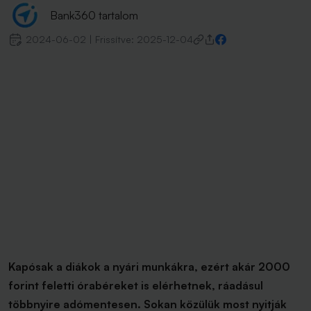
Bank360 tartalom
2024-06-02
|
Frissítve:
2025-12-04
Kapósak a diákok a nyári munkákra, ezért akár 2000
forint feletti órabéreket is elérhetnek, ráadásul
többnyire adómentesen. Sokan közülük most nyitják