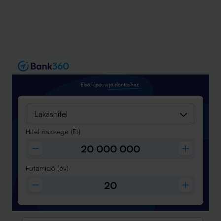
Lakáshitel
Hitel összege
(Ft)
Futamidő
(év)