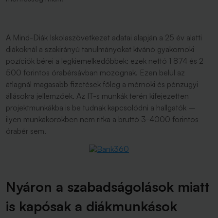
A Mind-Diák Iskolaszövetkezet adatai alapján a 25 év alatti
diákoknál a szakirányú tanulmányokat kívánó gyakornoki
pozíciók bérei a legkiemelkedőbbek: ezek nettó 1 874 és 2
500 forintos órabérsávban mozognak. Ezen belül az
átlagnál magasabb fizetések főleg a mérnöki és pénzügyi
állásokra jellemzőek. Az IT-s munkák terén kifejezetten
projektmunkákba is be tudnak kapcsolódni a hallgatók –
ilyen munkakörökben nem ritka a bruttó 3-4000 forintos
órabér sem.
Nyáron a szabadságolások miatt
is kapósak a diákmunkások