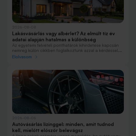
2026-08-08
Lakásvásárlás vagy albérlet? Az elmúlt tíz év
adatai alapján hatalmas a különbség
Az egyetemi felvételi ponthatárok kihirdetése kapcsán
nemrég külön cikkben foglalkoztunk azzal a kérdéssel,
hogy lakást venni vagy vásárolni éri meg jobban. Előző
Elolvasom
cikkünkben jelentős részben a jövőre vonatkozó
becsléseket tettünk, amelyek alapján arra jutottunk, aki
csak teheti, annak mindenképpen megéri a
lakásvásárlás. De mi a helyzet akkor, ha inkább a
múltbéli adatokra koncentrálunk? Hogyan áll ma valaki,
aki 2016-ban lakást vásárolt, illetve valaki, aki a bérlés
mellett döntött, illetve jobb híján arra kényszerült?
2026-08-06
Autóvásárlás lízinggel: minden, amit tudnod
kell, mielőtt először belevágsz
A lízing sokak számára vonzó megoldás, ha autót vagy