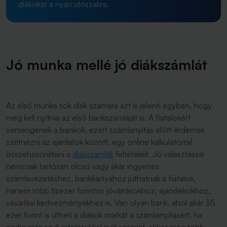
diákokat a nyári időszakra.
Jó munka mellé jó diákszámlát
Az első munka sok diák számára azt is jelenti egyben, hogy
meg kell nyitnia az első bankszámláját is. A fiatalokért
versengenek a bankok, ezért számlanyitás előtt érdemes
szétnézni az ajánlatok között, egy online kalkulátorral
összehasonlítani a
diákszámlák
feltételeit. Jó választással
nemcsak tartósan olcsó vagy akár ingyenes
számlavezetéshez, bankkártyához juthatnak a fiatalok,
hanem több tízezer forintos jóváírásokhoz, ajándékokhoz,
vásárlási kedvezményekhez is.
Van olyan bank, ahol akár 35
ezer forint is ütheti a diákok markát a számlanyitásért, ha