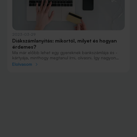
2023-03-29
Diákszámlanyitás: mikortól, milyet és hogyan
érdemes?
Ma már előbb lehet egy gyereknek bankszámlája és -
kártyája, minthogy megtanul írni, olvasni. Így nagyon
hamar hozzászokhat a modern pénzhasználathoz.
Elolvasom
Sokuknál egész komoly bevételt jelent a húsvéti ajándék
pénz, ami okot is adhat a számlanyitásra, és akár célzott
megtakarítás elkezdésére is.