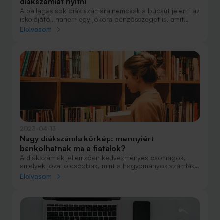
diákszámlát nyitni
A ballagás sok diák számára nemcsak a búcsút jelenti az
iskolájától, hanem egy jókora pénzösszeget is, amit
ilyenkor a rokonoktól, ismerősöktől kap. Nagy a
Elolvasom
csábítás az elköltésére, de egyben kezdőtőke is lehet a
takarékoskodáshoz. Ha még nincs bankszámlája, jobb
alkalom nem is kell a megnyitásához.
2023-04-13
Nagy diákszámla körkép: mennyiért
bankolhatnak ma a fiatalok?
A diákszámlák jellemzően kedvezményes csomagok,
amelyek jóval olcsóbbak, mint a hagyományos számlák.
Ha jobban megnézzük, nem is kevés az a költség, ezért
Elolvasom
érdemes összehasonlítani az ajánlatokat a döntés előtt.
Cikkünkben annak jártunk utána, hogy hol mennyiért
bankolhatnak ma a fiatalok, akár már kisgyerekként.