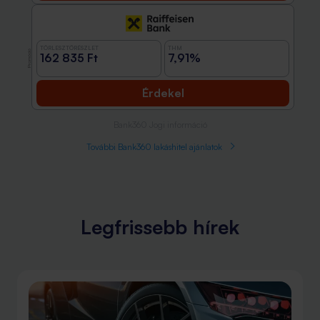
TÖRLESZTŐRÉSZLET
THM
Promóció
162 835 Ft
7,91%
Érdekel
Bank360 Jogi információ
További Bank360 lakáshitel ajánlatok
Legfrissebb hírek