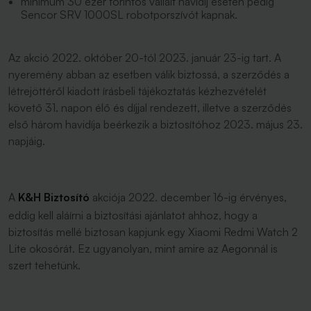
minimum 30 ezer forintos vállalt havidíj esetén pedig
Sencor SRV 1000SL robotporszívót kapnak.
Az akció 2022. október 20-tól 2023. január 23-ig tart. A
nyeremény abban az esetben válik biztossá, a szerződés a
létrejöttéről kiadott írásbeli tájékoztatás kézhezvételét
követő 31. napon élő és díjjal rendezett, illetve a szerződés
első három havidíja beérkezik a biztosítóhoz 2023. május 23.
napjáig.
A
K&H Biztosító
akciója 2022. december 16-ig érvényes,
eddig kell aláírni a biztosítási ajánlatot ahhoz, hogy a
biztosítás mellé biztosan kapjunk egy Xiaomi Redmi Watch 2
Lite okosórát. Ez ugyanolyan, mint amire az Aegonnál is
szert tehetünk.