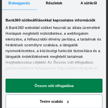
Beleegyezés
Részletek
A sütikről
Promóció
Bank360 sütibeállításokkal kapcsolatos információk
A Bank360 weboldal sütiket használ az általa üzemeltett
Honlapok megfelelő működtetése, a webforgalom
elemzése, a felhasználói élmény javítása, a tartalmak és
A legfrissebb újdonságok
-
hirdetések személyre szabása, a látogatók
nyomonkövetése, a közösségi funkciók biztosítása és a
egyenesen a postaládádba!
látogatók érdeklődésének megfelelő tartalmak
meghatározása céljából. Az Összes süti elfogadása
Elolvastam és elfogadom a Bank360
gombra kattintva beleegyezel, hogy sütiket tároljunk az
Csoport
Adatkezelési szabályzatát
és
eszközödön. A beállításokat később is
ÁSZF-ét
megváltoztathatod.
Összes süti elfogadása
Testre szabás