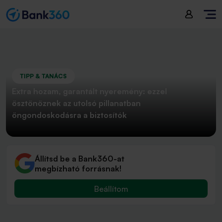
TIPP & TANÁCS
Extra hozam, garantált nyeremény: ezzel
ösztönöznek az utolsó pillanatban
öngondoskodásra a biztosítók
Állítsd be a Bank360-at
megbízható forrásnak!
Beállítom