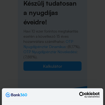
Készülj tudatosan
a nyugdíjas
éveidre!
Havi 10 ezer forintos megtakarítás
esetén a következő 15 éves
hozamrátára számíthatsz:
OTP
Nyugdíjpénztár Dinamikus
: (8,17%),
OTP Nyugdíjpénztár Növekedési
:
(7,88%).
Kalkulátor