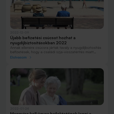
2022-12-09
Újabb befizetési csúcsot hozhat a
nyugdíjbiztosításokban 2022
Annak ellenére csúcsra jártak tavaly a nyugdíjbiztosítás
befizetések, hogy a családi szja-visszatérítés miatt
sokaknak nem érte meg extra összeget megtakarítani
Elolvasom
erre, mert nem tudta igénybe venni az adójóváírást. Az
idén ilyen korlát nincs, ezért decemberben
felpöröghetnek az ilyen célú befizetések.
2022-01-24
Mennyire kell ügyes befektetőnek lenni a