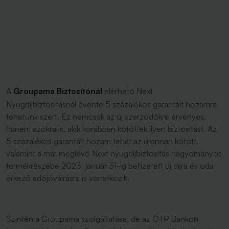
A
Groupama Biztosítónál
elérhető Next
Nyugdíjbiztosításnál évente 5 százalékos garantált hozamra
tehetünk szert. Ez nemcsak az új szerződőkre érvényes,
hanem azokra is, akik korábban kötöttek ilyen biztosítást. Az
5 százalékos garantált hozam tehát az újonnan kötött,
valamint a már meglévő Next nyugdíjbiztosítás hagyományos
termékrészébe 2023. január 31-ig befizetett új díjra és oda
érkező adójóváírásra is vonatkozik.
Szintén a Groupama szolgáltatása, de az OTP Bankon