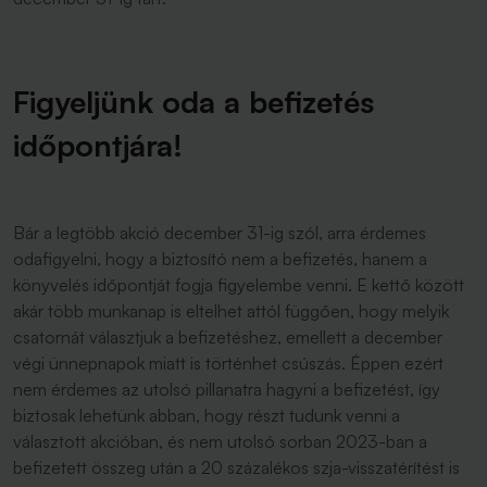
Figyeljünk oda a befizetés
időpontjára!
Bár a legtöbb akció december 31-ig szól, arra érdemes
odafigyelni, hogy a biztosító nem a befizetés, hanem a
könyvelés időpontját fogja figyelembe venni. E kettő között
akár több munkanap is eltelhet attól függően, hogy melyik
csatornát választjuk a befizetéshez, emellett a december
végi ünnepnapok miatt is történhet csúszás. Éppen ezért
nem érdemes az utolsó pillanatra hagyni a befizetést, így
biztosak lehetünk abban, hogy részt tudunk venni a
választott akcióban, és nem utolsó sorban 2023-ban a
befizetett összeg után a 20 százalékos szja-visszatérítést is