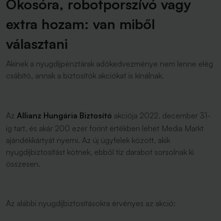
Okosóra, robotporszívó vagy
extra hozam: van miből
választani
Akinek a nyugdíjpénztárak adókedvezménye nem lenne elég
csábító, annak a biztosítók akciókat is kínálnak.
Az
Allianz Hungária Biztosító
akciója 2022. december 31-
ig tart, és akár 200 ezer forint értékben lehet Media Markt
ajándékkártyát nyerni. Az új ügyfelek között, akik
nyugdíjbiztosítást kötnek, ebből tíz darabot sorsolnak ki
összesen.
Az alábbi nyugdíjbiztosításokra érvényes az akció: