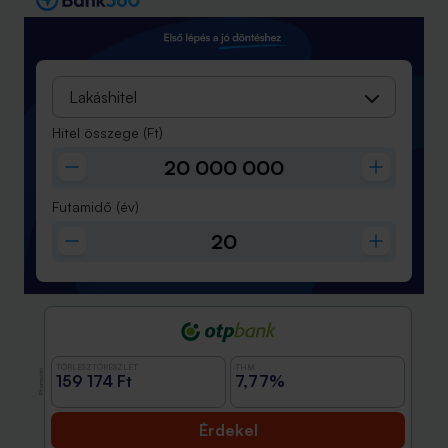
Lakáshitel
Hitel összege
(Ft)
Futamidő
(év)
TÖRLESZTŐRÉSZLET
THM
Promóció
159 174 Ft
7,77%
Érdekel