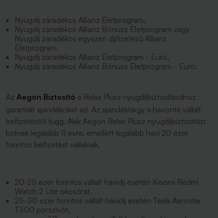
Nyugdíj záradékos Allianz Életprogram,
Nyugdíj záradékos Allianz Bónusz Életprogram vagy
Nyugdíj záradékos egyszeri díjfizetésű Allianz
Életprogram,
Nyugdíj záradékos Allianz Életprogram - Euró,
Nyugdíj záradékos Allianz Bónusz Életprogram - Euró.
Az
Aegon Biztosító
a Relax Plusz nyugdíjbiztosításához
garantált ajándékokat ad. Az ajándéktárgy a havonta vállalt
befizetéstől függ. Akik Aegon Relax Plusz nyugdíjbiztosítást
kötnek legalább 11 évre, emellett legalább havi 20 ezer
forintos befizetést vállalnak,
20-25 ezer forintos vállalt havidíj esetén Xiaomi Redmi
Watch 2 Lite okosórát,
25-30 ezer forintos vállalt havidíj esetén Tesla Aerostar
T300 porszívót,