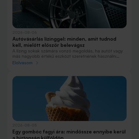
2026-08-06
Autóvásárlás lízinggel: minden, amit tudnod
kell, mielőtt először belevágsz
A lízing sokak számára vonzó megoldás, ha autót vagy
más nagyobb értékű eszközt szeretnének használni
anélkül, hogy azt egy összegben ki kellene fizetniük.
Elolvasom
Elsőre azonban könnyű elveszni a részletekben: önerő,
maradványérték, THM, GAP – csak néhány azok közül a
fogalmak közül, amelyekkel biztosan találkozol.
2026-08-05
Egy gombóc fagyi ára: mindössze ennyibe kerül
a biztonság külföldön