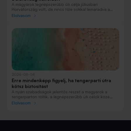
A magyarok legnépszerűbb úti célja júliusban
Horvátország volt, de nincs tőle sokkal lemaradva a
júniust megnyerő Olaszország sem. A tengerparti
Elolvasom
nyaralások fölénye elsöprő volt az adatok alapján,
autóval pedig majdnem annyian vágtak neki a
nyaralásnak, mint repülővel.
2026-08-04
Erre mindenképp figyelj, ha tengerparti útra
kötsz biztosítást
A nyári szabadságok jelentős részét a magyarok a
tengerparton töltik, a legnépszerűbb úti célok közé
Horvátország, Olaszország és Görögország tartozik. A
Elolvasom
nyaralás szervezésekor általában nagy figyelmet kap a
szállás, az útvonal vagy éppen a programok
megtervezése, az utasbiztosítás kiválasztása azonban
sokszor az utolsó pillanatra marad.