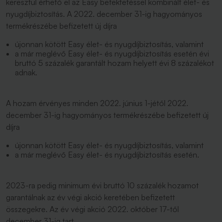
keresztül érhető el az Easy befektetéssel kombinált élet- és
nyugdíjbiztosítás. A 2022. december 31-ig hagyományos
termékrészébe befizetett új díjra
újonnan kötött Easy élet- és nyugdíjbiztosítás, valamint
a már meglévő Easy élet- és nyugdíjbiztosítás esetén évi
bruttó 5 százalék garantált hozam helyett évi 8 százalékot
adnak.
A hozam érvényes minden 2022. június 1-jétől 2022.
december 31-ig hagyományos termékrészébe befizetett új
díjra
újonnan kötött Easy élet- és nyugdíjbiztosítás, valamint
a már meglévő Easy élet- és nyugdíjbiztosítás esetén.
2023-ra pedig minimum évi bruttó 10 százalék hozamot
garantálnak az év végi akció keretében befizetett
összegekre. Az év végi akció 2022. október 17-től
december 31-ig tart.