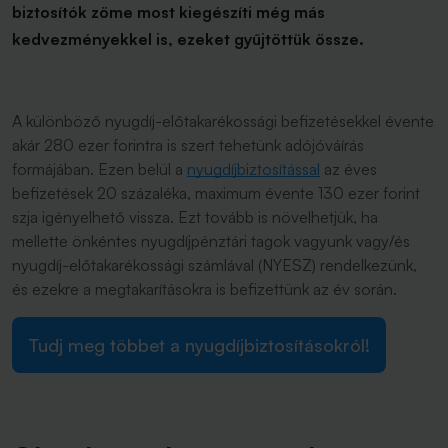
biztosítók zöme most kiegészíti még más
kedvezményekkel is, ezeket gyűjtöttük össze.
A különböző nyugdíj-előtakarékossági befizetésekkel évente
akár 280 ezer forintra is szert tehetünk adójóváírás
formájában. Ezen belül a
nyugdíjbiztosítással
az éves
befizetések 20 százaléka, maximum évente 130 ezer forint
szja igényelhető vissza. Ezt tovább is növelhetjük, ha
mellette önkéntes nyugdíjpénztári tagok vagyunk vagy/és
nyugdíj-előtakarékossági számlával (NYESZ) rendelkezünk,
és ezekre a megtakarításokra is befizettünk az év során.
Tudj meg többet a nyugdíjbiztosításokról!