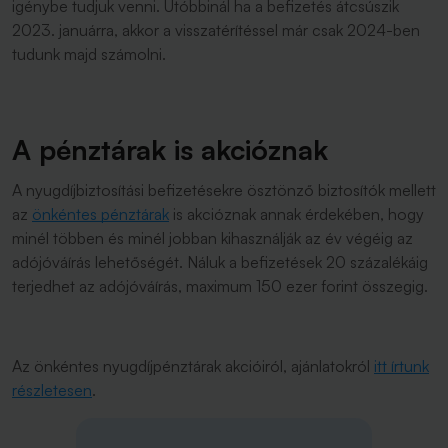
igénybe tudjuk venni. Utóbbinál ha a befizetés átcsúszik
2023. januárra, akkor a visszatérítéssel már csak 2024-ben
tudunk majd számolni.
A pénztárak is akcióznak
A nyugdíjbiztosítási befizetésekre ösztönző biztosítók mellett
az
önkéntes pénztárak
is akcióznak annak érdekében, hogy
minél többen és minél jobban kihasználják az év végéig az
adójóváírás lehetőségét. Náluk a befizetések 20 százalékáig
terjedhet az adójóváírás, maximum 150 ezer forint összegig.
Az önkéntes nyugdíjpénztárak akcióiról, ajánlatokról
itt írtunk
részletesen
.