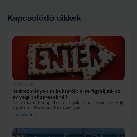
Kapcsolódó cikkek
2022-12-15
Kedvezmények és buktatók: erre figyeljünk az
év végi befizetéseknél!
Az év utolsó hónapjában az egyik leghasznosabb módja
a pénz elköltésének, ha valamilyen
nyugdíjmegtakarításba tesszük, mert azzal még
Elolvasom
adójóváírást is kapunk. Nem mindegy azonban, hogy
mikor indítjuk el a befizetést.