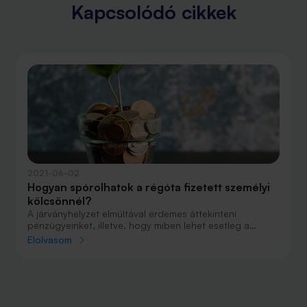
Kapcsolódó cikkek
2021-06-02
Hogyan spórolhatok a régóta fizetett személyi
kölcsönnél?
A járványhelyzet elmúltával érdemes áttekinteni
pénzügyeinket, illetve, hogy miben lehet esetleg a
költségeinken faragni. Ha esetleg személyi kölcsönt
Elolvasom
törlesztünk, rögtön felmerülhet például a hitelkiváltás
lehetősége. A hazai lakossági kamatok ugyanis
jelentősen csökkentek az elmúlt években, ezt pedig a
hitelköltségeink csökkentésére fordíthatjuk.