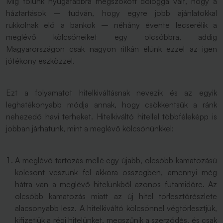
Míg tőlünk nyugatabbra megszokott dologgá vált, hogy a
háztartások – tudván, hogy egyre jobb ajánlatokkal
rukkolnak elő a bankok – néhány évente lecserélik a
meglévő kölcsöneiket egy olcsóbbra, addig
Magyarországon csak nagyon ritkán élünk ezzel az igen
jótékony eszközzel.
Ezt a folyamatot hitelkiváltásnak nevezik és az egyik
leghatékonyabb módja annak, hogy csökkentsük a ránk
nehezedő havi terheket. Hitelkiváltó hitellel többféleképp is
jobban járhatunk, mint a meglévő kölcsönünkkel:
A meglévő tartozás mellé egy újabb, olcsóbb kamatozású
kölcsönt veszünk fel akkora összegben, amennyi még
hátra van a meglévő hitelünkből azonos futamidőre. Az
olcsóbb kamatozás miatt az új hitel törlesztőrészlete
alacsonyabb lesz. A hitelkiváltó kölcsönnel végtörlesztjük,
kifizetjük a régi hitelünket, megszűnik a szerződés, és csak