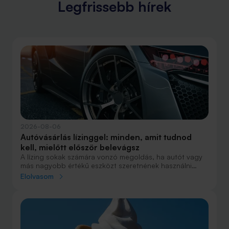
Legfrissebb hírek
2026-08-06
Autóvásárlás lízinggel: minden, amit tudnod
kell, mielőtt először belevágsz
A lízing sokak számára vonzó megoldás, ha autót vagy
más nagyobb értékű eszközt szeretnének használni
anélkül, hogy azt egy összegben ki kellene fizetniük.
Elolvasom
Elsőre azonban könnyű elveszni a részletekben: önerő,
maradványérték, THM, GAP – csak néhány azok közül a
fogalmak közül, amelyekkel biztosan találkozol.