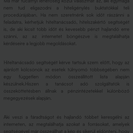
Ma már tucatnyi lehetőség közül választhat az, aki egymaga
nem tud eligazodni a hiteligénylés buktatókkal teli
procedúrájában. Ha nem szeretnénk sok időt rászánni a
feladatra, kérhetjük hiteltanácsadó, hitelszakértő segítségét
is, de aki kicsit több időt és kevesebb pénzt hajlandó erre
szánni, az az internetet böngészve is megtalálhatja
kérdéseire a legjobb megoldásokat.
Hiteltanácsadó segítségét kérve tartsuk szem előtt, hogy az
ajánlott kölcsönök az esetek túlnyomó többségében nem
egy független módon összeállított lista alapján
készülnek.Hiszen a tanácsot adó szolgáltatók is
összeköttetésben állnak a pénzintézetekkel különböző
megegyezések alapján.
Aki veszi a fáradtságot és hajlandó többet keresgélni az
interneten, az megtalálhatja azokat a forrásokat, amelyek
segítségével már összeállhat a kép és sikerül eldönteni, hogy