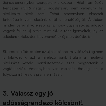
Sajnos amennyiben szerepelünk a Központi Hitelinformációs
Rendszer (KHR) negatív adóslistáján, nem vehetünk fel
hitelkiváltó hitelt sem. Tehát amennyiben elmaradt
tartozásunk van, elesünk ettől a lehetőségtől. Általában
minden banknál kötelező az is, hogy ugyanazok az adósok
vegyék fel az új hitelt, mint akik a régit igényelték, így az
adóstárs kötelezően bevonandó az új szerződésbe is.
Sikeres elbírálás esetén az új kölcsönnel mi valószínűleg nem
is találkozunk, azt a hitelező bank átutalja a meglévő
hitelünket kezelő pénzintézetnek, azaz megtörténik a
végtörlesztés. Amennyiben van maradék összeg, azt a
folyószámlánkra utalja a hitelintézet.
3. Válassz egy jó
adósságrendező kölcsönt!