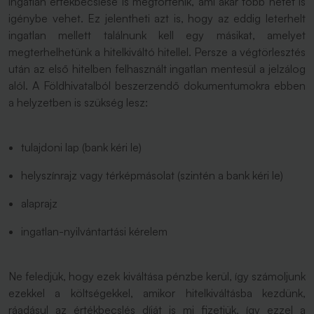
ingatlan értékbecslése is megtörténik, ami akár több hetet is
igénybe vehet. Ez jelentheti azt is, hogy az eddig leterhelt
ingatlan mellett találnunk kell egy másikat, amelyet
megterhelhetünk a hitelkiváltó hitellel. Persze a végtörlesztés
után az első hitelben felhasznált ingatlan mentesül a jelzálog
alól. A Földhivatalból beszerzendő dokumentumokra ebben
a helyzetben is szükség lesz:
tulajdoni lap (bank kéri le)
helyszínrajz vagy térképmásolat (szintén a bank kéri le)
alaprajz
ingatlan-nyilvántartási kérelem
Ne feledjük, hogy ezek kiváltása pénzbe kerül, így számoljunk
ezekkel a költségekkel, amikor hitelkiváltásba kezdünk,
ráadásul az értékbecslés díját is mi fizetjük, így ezzel a