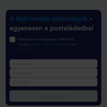
A legfrissebb újdonságok
-
egyenesen a postaládádba!
Elolvastam és elfogadom a Bank360
Csoport
Adatkezelési szabályzatát
és
ÁSZF-ét
Feliratkozás