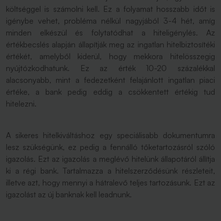
költséggel is számolni kell. Ez a folyamat hosszabb időt is
igénybe vehet, probléma nélkül nagyjából 3-4 hét, amíg
minden elkészül és folytatódhat a hiteligénylés. Az
értékbecslés alapján állapítják meg az ingatlan hitelbiztosítéki
értékét, amelyből kiderül, hogy mekkora hitelösszegig
nyújtózkodhatunk. Ez az érték 10-20 százalékkal
alacsonyabb, mint a fedezetként felajánlott ingatlan piaci
értéke, a bank pedig eddig a csökkentett értékig tud
hitelezni.
A sikeres hitelkiváltáshoz egy speciálisabb dokumentumra
lesz szükségünk, ez pedig a fennálló tőketartozásról szóló
igazolás. Ezt az igazolás a meglévő hitelünk állapotáról állítja
ki a régi bank. Tartalmazza a hitelszerződésünk részleteit,
illetve azt, hogy mennyi a hátralevő teljes tartozásunk. Ezt az
igazolást az új banknak kell leadnunk.