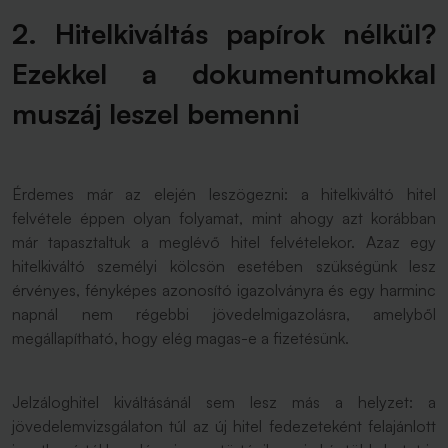
2. Hitelkiváltás papírok nélkül?
Ezekkel a dokumentumokkal
muszáj leszel bemenni
Érdemes már az elején leszögezni: a hitelkiváltó hitel
felvétele éppen olyan folyamat, mint ahogy azt korábban
már tapasztaltuk a meglévő hitel felvételekor. Azaz egy
hitelkiváltó személyi kölcsön esetében szükségünk lesz
érvényes, fényképes azonosító igazolványra és egy harminc
napnál nem régebbi jövedelmigazolásra, amelyből
megállapítható, hogy elég magas-e a fizetésünk.
Jelzáloghitel kiváltásánál sem lesz más a helyzet: a
jövedelemvizsgálaton túl az új hitel fedezeteként felajánlott