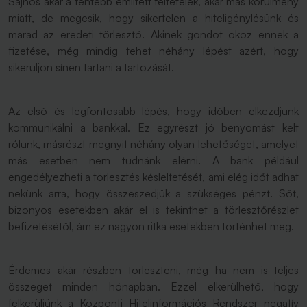
Sajnos akár a fentebb említett feltételek, akár más körülmény
miatt, de megesik, hogy sikertelen a hiteligénylésünk és
marad az eredeti törlesztő. Akinek gondot okoz ennek a
fizetése, még mindig tehet néhány lépést azért, hogy
sikerüljön sínen tartani a tartozását.
Az első és legfontosabb lépés, hogy időben elkezdjünk
kommunikálni a bankkal. Ez egyrészt jó benyomást kelt
rólunk, másrészt megnyit néhány olyan lehetőséget, amelyet
más esetben nem tudnánk elérni. A bank például
engedélyezheti a törlesztés késleltetését, ami elég időt adhat
nekünk arra, hogy összeszedjük a szükséges pénzt. Sőt,
bizonyos esetekben akár el is tekinthet a törlesztőrészlet
befizetésétől, ám ez nagyon ritka esetekben történhet meg.
Érdemes akár részben törleszteni, még ha nem is teljes
összeget minden hónapban. Ezzel elkerülhető, hogy
felkerüljünk a Központi Hitelinformációs Rendszer negatív