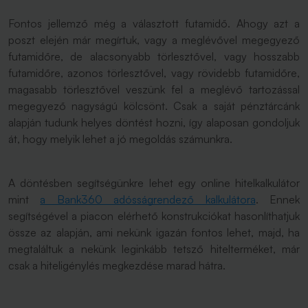
Fontos jellemző még a választott futamidő. Ahogy azt a
poszt elején már megírtuk, vagy a meglévővel megegyező
futamidőre, de alacsonyabb törlesztővel, vagy hosszabb
futamidőre, azonos törlesztővel, vagy rövidebb futamidőre,
magasabb törlesztővel veszünk fel a meglévő tartozással
megegyező nagyságú kölcsönt. Csak a saját pénztárcánk
alapján tudunk helyes döntést hozni, így alaposan gondoljuk
át, hogy melyik lehet a jó megoldás számunkra.
A döntésben segítségünkre lehet egy online hitelkalkulátor
mint
a Bank360 adósságrendező kalkulátora
. Ennek
segítségével a piacon elérhető konstrukciókat hasonlíthatjuk
össze az alapján, ami nekünk igazán fontos lehet, majd, ha
megtaláltuk a nekünk leginkább tetsző hitelterméket, már
csak a hiteligénylés megkezdése marad hátra.