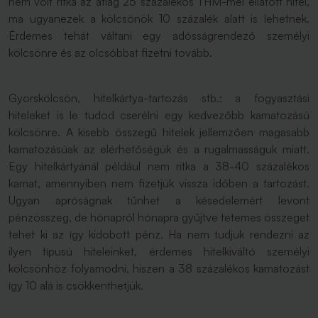
nem volt ritka az átlag 25 százalékos THM-mel ellátott hitel,
ma ugyanezek a kölcsönök 10 százalék alatt is lehetnek.
Érdemes tehát váltani egy adósságrendező személyi
kölcsönre és az olcsóbbat fizetni tovább.
Gyorskölcsön, hitelkártya-tartozás stb.: a fogyasztási
hiteleket is le tudod cserélni egy kedvezőbb kamatozású
kölcsönre. A kisebb összegű hitelek jellemzően magasabb
kamatozásúak az elérhetőségük és a rugalmasságuk miatt.
Egy hitelkártyánál például nem ritka a 38-40 százalékos
kamat, amennyiben nem fizetjük vissza időben a tartozást.
Ugyan apróságnak tűnhet a késedelemért levont
pénzösszeg, de hónapról hónapra gyűjtve tetemes összeget
tehet ki az így kidobott pénz. Ha nem tudjuk rendezni az
ilyen típusú hiteleinket, érdemes hitelkiváltó személyi
kölcsönhöz folyamodni, hiszen a 38 százalékos kamatozást
így 10 alá is csökkenthetjük.