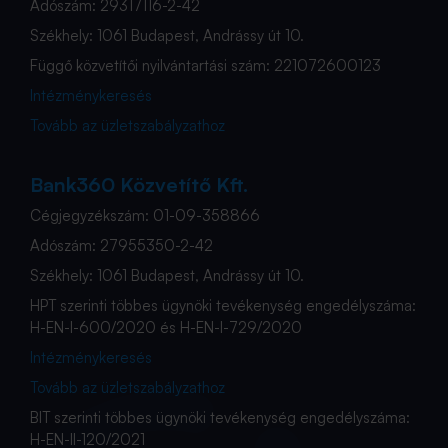
Adószám: 29317116-2-42
Székhely: 1061 Budapest, Andrássy út 10.
Függő közvetítői nyilvántartási szám: 221072600123
Intézménykeresés
Tovább az üzletszabályzathoz
Bank360 Közvetítő Kft.
Cégjegyzékszám: 01-09-358866
Adószám: 27955350-2-42
Székhely: 1061 Budapest, Andrássy út 10.
HPT szerinti többes ügynöki tevékenység engedélyszáma:
H-EN-I-600/2020 és H-EN-I-729/2020
Intézménykeresés
Tovább az üzletszabályzathoz
BIT szerinti többes ügynöki tevékenység engedélyszáma:
H-EN-II-120/2021