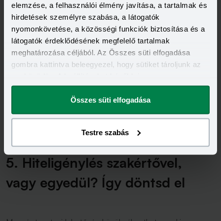
elemzése, a felhasználói élmény javítása, a tartalmak és
hirdetések személyre szabása, a látogatók
A biztosítás díja változó lehet pénzintézetenként és
nyomonkövetése, a közösségi funkciók biztosítása és a
hiteltermékenként, a törlesztőrészlethez képest akár 1
látogatók érdeklődésének megfelelő tartalmak
százalék alatti, vagy 5 százalék feletti is lehet, így ennyivel
meghatározása céljából. Az Összes süti elfogadása
drágul a törlesztőrészletünk, amennyiben élünk ezzel a
gombra kattintva beleegyezel, hogy sütiket tároljunk az
lehetőséggel. Hitelfedezeti biztosítást csak a bankon
eszközödön. A beállításokat később is
keresztül tudunk kötni.Ez egy csoportos biztosítás,
megváltoztathatod.
amelyben más banki ügyfelek is szerepelnek, így a
Összes süti elfogadása
költségeket alacsonyan tudják tartani az egyéni
életbiztosításokhoz képest.
Testre szabás
5. Hiteligénylés szakértővel,
vagy egyedül? Így döntsd el