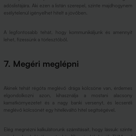
adóslistájára. Aki ezen a listán szerepel, szinte majdhogynem
esélytelenül igényelhet hitelt a jövőben.
A legfontosabb tehát, hogy kommunikáljunk és amennyit
lehet, fizessünk a törlesztőből.
7. Megéri meglépni
Akinek tehát régóta meglévő drága kölcsöne van, érdemes
elgondolkozni azon, kihasználja a mostani alacsony
kamatkörnyezetet és a nagy banki versenyt, és lecseréli
meglévő kölcsönét egy hitelkiváltó hitel segítségével.
Elég megnézni kalkulátorunk számításait, hogy lássuk: szinte