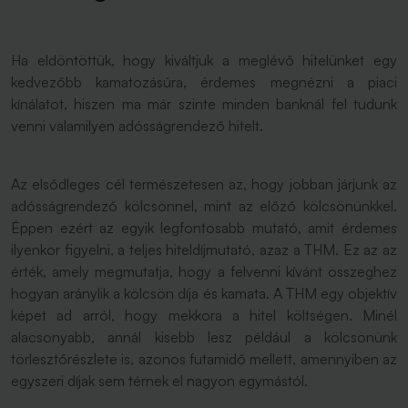
Ha eldöntöttük, hogy kiváltjuk a meglévő hitelünket egy
kedvezőbb kamatozásúra, érdemes megnézni a piaci
kínálatot, hiszen ma már szinte minden banknál fel tudunk
venni valamilyen adósságrendező hitelt.
Az elsődleges cél természetesen az, hogy jobban járjunk az
adósságrendező kölcsönnel, mint az előző kölcsönünkkel.
Éppen ezért az egyik legfontosabb mutató, amit érdemes
ilyenkor figyelni, a teljes hiteldíjmutató, azaz a THM. Ez az az
érték, amely megmutatja, hogy a felvenni kívánt összeghez
hogyan aránylik a kölcsön díja és kamata. A THM egy objektív
képet ad arról, hogy mekkora a hitel költségen. Minél
alacsonyabb, annál kisebb lesz például a kölcsönünk
törlesztőrészlete is, azonos futamidő mellett, amennyiben az
egyszeri díjak sem térnek el nagyon egymástól.