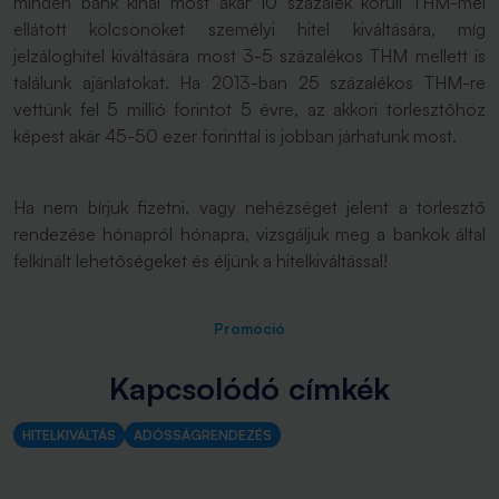
minden bank kínál most akár 10 százalék körüli THM-mel
ellátott kölcsönöket személyi hitel kiváltására, míg
jelzáloghitel kiváltására most 3-5 százalékos THM mellett is
találunk ajánlatokat. Ha 2013-ban 25 százalékos THM-re
vettünk fel 5 millió forintot 5 évre, az akkori törlesztőhöz
képest akár 45-50 ezer forinttal is jobban járhatunk most.
Ha nem bírjuk fizetni, vagy nehézséget jelent a törlesztő
rendezése hónapról hónapra, vizsgáljuk meg a bankok által
felkínált lehetőségeket és éljünk a hitelkiváltással!
Promóció
Kapcsolódó címkék
HITELKIVÁLTÁS
ADÓSSÁGRENDEZÉS