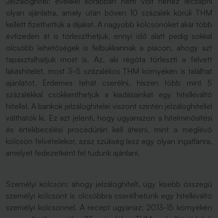
Jelzáloghitel: évekkel korábban nem volt nehéz lecsapni
olyan ajánlatra, amely után bőven 10 százalék körüli THM
kellett fizethettük a díjakat. A nagyobb kölcsönöket akár több
évtizeden át is törleszthetjük, ennyi idő alatt pedig sokkal
olcsóbb lehetőségek is felbukkannak a piacon, ahogy azt
tapasztalhatjuk most is. Az, aki régóta törleszti a felvett
lakáshitelét, most 3-5 százalékos THM környékén is találhat
ajánlatot. Érdemes tehát cserélni, hiszen több mint 5
százalékkal csökkenthetjük a kiadásainkat egy hitelkiváltó
hitellel. A bankok jelzáloghitelei viszont szintén jelzáloghitellel
válthatók ki. Ez azt jelenti, hogy ugyanazon a hitelminősítési
és értékbecslési procedúrán kell átesni, mint a meglévő
kölcsön felvételekor, azaz szükség lesz egy olyan ingatlanra,
amelyet fedezetként fel tudunk ajánlani.
Személyi kölcsön: ahogy jelzáloghitelt, úgy kisebb összegű
személyi kölcsönt is olcsóbbra cserélhetünk egy hitelkiváltó
személyi kölcsönnel. A recept ugyanaz: 2013-15 környékén