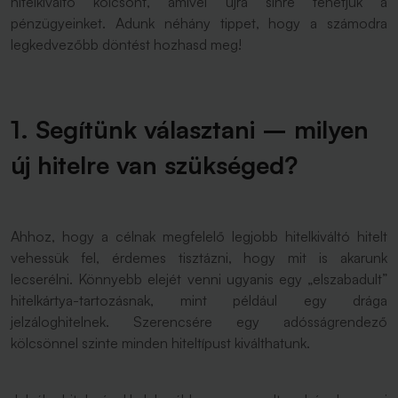
hitelkiváltó kölcsönt, amivel újra sínre tehetjük a
pénzügyeinket. Adunk néhány tippet, hogy a számodra
legkedvezőbb döntést hozhasd meg!
1. Segítünk választani – milyen
új hitelre van szükséged?
Ahhoz, hogy a célnak megfelelő legjobb hitelkiváltó hitelt
vehessük fel, érdemes tisztázni, hogy mit is akarunk
lecserélni. Könnyebb elejét venni ugyanis egy „elszabadult”
hitelkártya-tartozásnak, mint például egy drága
jelzáloghitelnek. Szerencsére egy adósságrendező
kölcsönnel szinte minden hiteltípust kiválthatunk.