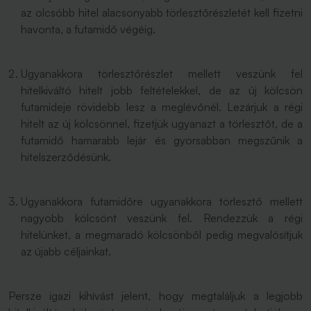
az olcsóbb hitel alacsonyabb törlesztőrészletét kell fizetni
havonta, a futamidő végéig.
Ugyanakkora törlesztőrészlet mellett veszünk fel
hitelkiváltó hitelt jobb feltételekkel, de az új kölcsön
futamideje rövidebb lesz a meglévőnél. Lezárjuk a régi
hitelt az új kölcsönnel, fizetjük ugyanazt a törlesztőt, de a
futamidő hamarabb lejár és gyorsabban megszűnik a
hitelszerződésünk.
Ugyanakkora futamidőre ugyanakkora törlesztő mellett
nagyobb kölcsönt veszünk fel. Rendezzük a régi
hitelünket, a megmaradó kölcsönből pedig megvalósítjuk
az újabb céljainkat.
Persze igazi kihívást jelent, hogy megtaláljuk a legjobb