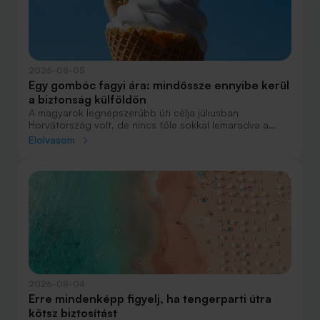
2026-08-05
Egy gombóc fagyi ára: mindössze ennyibe kerül
a biztonság külföldön
A magyarok legnépszerűbb úti célja júliusban
Horvátország volt, de nincs tőle sokkal lemaradva a
júniust megnyerő Olaszország sem. A tengerparti
Elolvasom
nyaralások fölénye elsöprő volt az adatok alapján,
autóval pedig majdnem annyian vágtak neki a
nyaralásnak, mint repülővel.
2026-08-04
Erre mindenképp figyelj, ha tengerparti útra
kötsz biztosítást