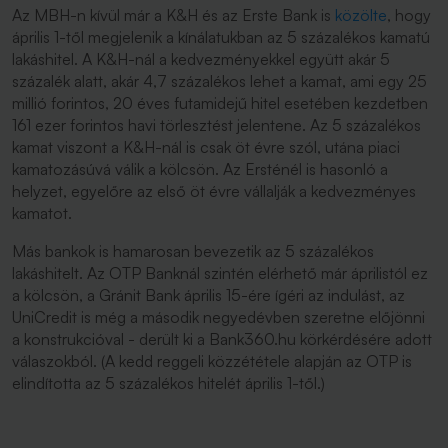
Az MBH-n kívül már a K&H és az Erste Bank is
közölte
, hogy
április 1-től megjelenik a kínálatukban az 5 százalékos kamatú
lakáshitel. A K&H-nál a kedvezményekkel együtt akár 5
százalék alatt, akár 4,7 százalékos lehet a kamat, ami egy 25
millió forintos, 20 éves futamidejű hitel esetében kezdetben
161 ezer forintos havi törlesztést jelentene. Az 5 százalékos
kamat viszont a K&H-nál is csak öt évre szól, utána piaci
kamatozásúvá válik a kölcsön. Az Ersténél is hasonló a
helyzet, egyelőre az első öt évre vállalják a kedvezményes
kamatot.
Más bankok is hamarosan bevezetik az 5 százalékos
lakáshitelt. Az OTP Banknál szintén elérhető már áprilistól ez
a kölcsön, a Gránit Bank április 15-ére ígéri az indulást, az
UniCredit is még a második negyedévben szeretne előjönni
a konstrukcióval - derült ki a Bank360.hu körkérdésére adott
válaszokból. (A kedd reggeli közzététele alapján az OTP is
elindította az 5 százalékos hitelét április 1-től.)