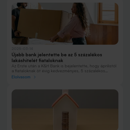
2025-03-14
Újabb bank jelentette be az 5 százalékos
lakáshitelét fiataloknak
Az Erste után a K&H Bank is bejelentette, hogy áprilistól
a fiataloknak öt évig kedvezményes, 5 százalékos
kamatú lakáshitelt kínál. A szigorú feltételek miatt
Elolvasom
azonban csak keveseknek és jó fizetéssel van esélyük
erre, leginkább vidéken.