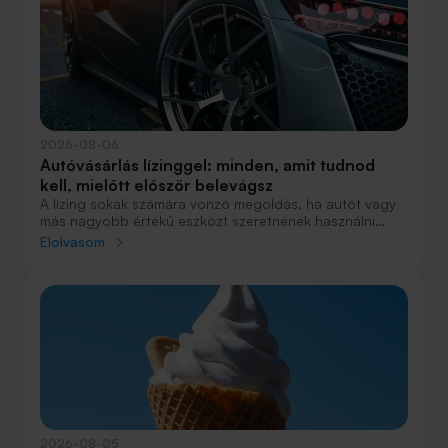
2026-08-06
Autóvásárlás lízinggel: minden, amit tudnod
kell, mielőtt először belevágsz
A lízing sokak számára vonzó megoldás, ha autót vagy
más nagyobb értékű eszközt szeretnének használni
anélkül, hogy azt egy összegben ki kellene fizetniük.
Elolvasom
Elsőre azonban könnyű elveszni a részletekben: önerő,
maradványérték, THM, GAP – csak néhány azok közül a
fogalmak közül, amelyekkel biztosan találkozol.
2026-08-05