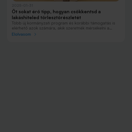
2025-01-31
Öt sokat érő tipp, hogyan csökkentsd a
lakáshiteled törlesztőrészletét
Több új kormányzati program és korábbi támogatás is
elérhető azok számára, akik szeretnék mérsékelni a
lakáshitelük részleteit. Több százezeres, milliós
Elolvasom
megtakarítások is elérhetők azok számára, akik
kihasználják ezeket a lehetőségeket.