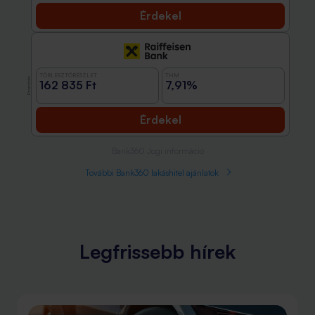
Érdekel
TÖRLESZTŐRÉSZLET
THM
Promóció
162 835 Ft
7,91%
Érdekel
Bank360 Jogi információ
További Bank360 lakáshitel ajánlatok
Legfrissebb hírek