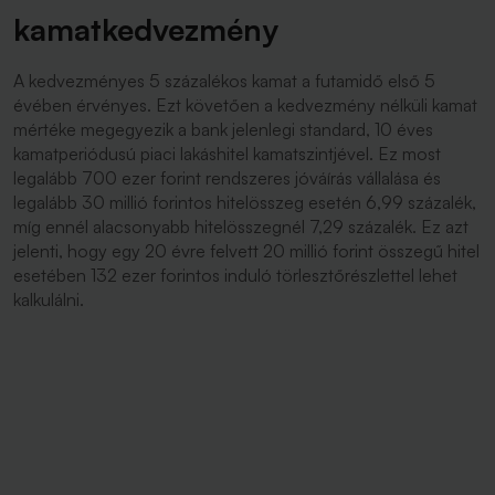
kamatkedvezmény
A kedvezményes 5 százalékos kamat a futamidő első 5
évében érvényes. Ezt követően a kedvezmény nélküli kamat
mértéke megegyezik a bank jelenlegi standard, 10 éves
kamatperiódusú piaci lakáshitel kamatszintjével. Ez most
legalább 700 ezer forint rendszeres jóváírás vállalása és
legalább 30 millió forintos hitelösszeg esetén 6,99 százalék,
míg ennél alacsonyabb hitelösszegnél 7,29 százalék. Ez azt
jelenti, hogy egy 20 évre felvett 20 millió forint összegű hitel
esetében 132 ezer forintos induló törlesztőrészlettel lehet
kalkulálni.