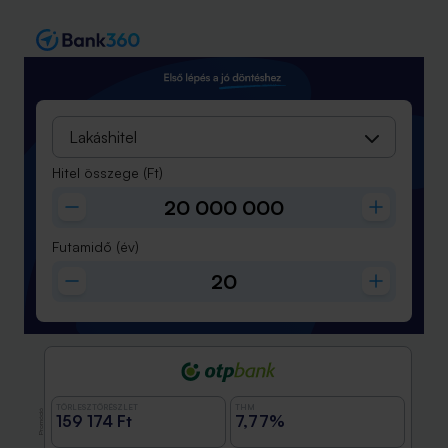
Lakáshitel
Hitel összege
(Ft)
Futamidő
(év)
TÖRLESZTŐRÉSZLET
THM
Promóció
159 174 Ft
7,77%