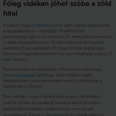
Főleg vidéken jöhet szóba a zöld
hitel
A szóban forgó
zöldhitelt
a 35 év alatti fiatalok igényelhetik
energiatakarékos – legfeljebb 68 kWh/m2/év
primerenergia-igényű és minimum A+ energetikai besorolású
– lakás megvásárlásához. További feltétel a lakóingatlan
esetében, hogy legfeljebb 60 négyzetméter alapterületű
lehet és a négyzetméterenkénti ár nem haladhatja meg az 1,2
millió forintot.
Az árra vonatkozó feltételnek a fővárosban viszonylag
kevés
lakóingatlan
felel meg, ezért inkább a vidéki
településeken, városokban jelent majd jó lehetőséget a
fiataloknak a zöldhitel.
Nem véletlen, hogy a bankok ilyen szigorú feltételeket
szabtak, hiszen az emelkedő bankközi kamatok miatt a
lakáshitelek kamatának csökkentésére nem maradt
mozgásterük. A hosszú kamatperiódusú hitelek jellemző