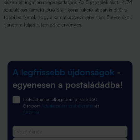
kiszemelt ingatlan megvásárlására. Az 5 százalék alatti, 4,74
százalékos kamatú Duó Start konstrukció abban is eltér a
többi bankétól, hogy a kamatkedvezmény nem 5 évre szól,
hanem a teljes futamidőre érvényes.
A legfrissebb újdonságok
-
egyenesen a postaládádba!
Elolvastam és elfogadom a Bank360
Csoport
Adatkezelési szabályzatát
és
ÁSZF-ét