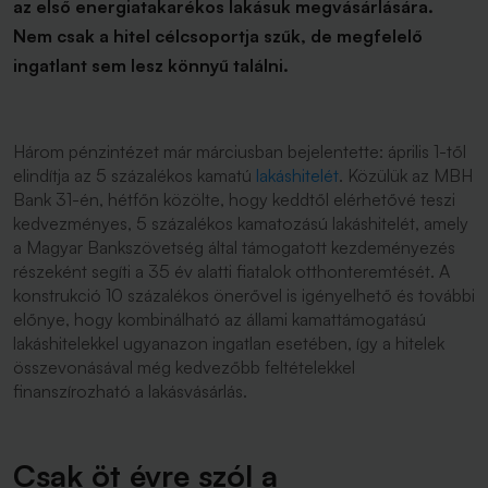
az első energiatakarékos lakásuk megvásárlására.
Nem csak a hitel célcsoportja szűk, de megfelelő
ingatlant sem lesz könnyű találni.
Három pénzintézet már márciusban bejelentette: április 1-től
elindítja az 5 százalékos kamatú
lakáshitelét
. Közülük az MBH
Bank 31-én, hétfőn közölte, hogy keddtől elérhetővé teszi
kedvezményes, 5 százalékos kamatozású lakáshitelét, amely
a Magyar Bankszövetség által támogatott kezdeményezés
részeként segíti a 35 év alatti fiatalok otthonteremtését. A
konstrukció 10 százalékos önerővel is igényelhető és további
előnye, hogy kombinálható az állami kamattámogatású
lakáshitelekkel ugyanazon ingatlan esetében, így a hitelek
összevonásával még kedvezőbb feltételekkel
finanszírozható a lakásvásárlás.
Csak öt évre szól a