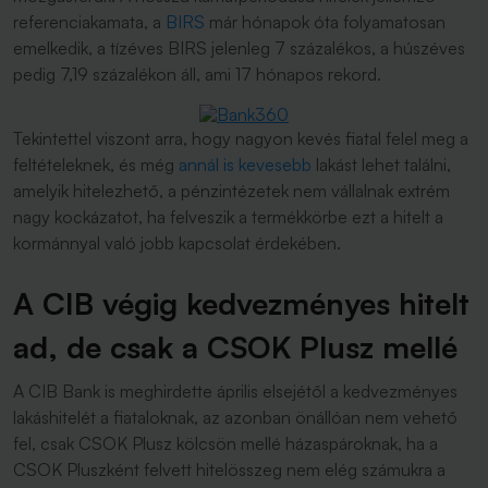
referenciakamata, a
BIRS
már hónapok óta folyamatosan
emelkedik, a tízéves BIRS jelenleg 7 százalékos, a húszéves
pedig 7,19 százalékon áll, ami 17 hónapos rekord.
Tekintettel viszont arra, hogy nagyon kevés fiatal felel meg a
feltételeknek, és még
annál is kevesebb
lakást lehet találni,
amelyik hitelezhető, a pénzintézetek nem vállalnak extrém
nagy kockázatot, ha felveszik a termékkörbe ezt a hitelt a
kormánnyal való jobb kapcsolat érdekében.
A CIB végig kedvezményes hitelt
ad, de csak a CSOK Plusz mellé
A CIB Bank is meghirdette április elsejétől a kedvezményes
lakáshitelét a fiataloknak, az azonban önállóan nem vehető
fel, csak CSOK Plusz kölcsön mellé házaspároknak, ha a
CSOK Pluszként felvett hitelösszeg nem elég számukra a