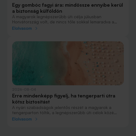
Egy gombóc fagyi ára: mindössze ennyibe kerül
a biztonság külföldön
A magyarok legnépszerűbb úti célja júliusban
Horvátország volt, de nincs tőle sokkal lemaradva a
júniust megnyerő Olaszország sem. A tengerparti
Elolvasom
nyaralások fölénye elsöprő volt az adatok alapján,
autóval pedig majdnem annyian vágtak neki a
nyaralásnak, mint repülővel.
2026-08-04
Erre mindenképp figyelj, ha tengerparti útra
kötsz biztosítást
A nyári szabadságok jelentős részét a magyarok a
tengerparton töltik, a legnépszerűbb úti célok közé
Horvátország, Olaszország és Görögország tartozik. A
Elolvasom
nyaralás szervezésekor általában nagy figyelmet kap a
szállás, az útvonal vagy éppen a programok
megtervezése, az utasbiztosítás kiválasztása azonban