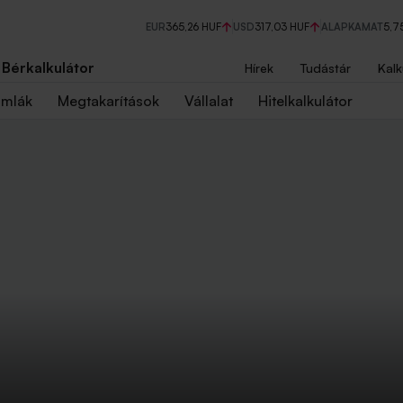
EUR
365,26 HUF
USD
317,03 HUF
ALAPKAMAT
5,7
Bérkalkulátor
Hírek
Tudástár
Kalk
ámlák
Megtakarítások
Vállalat
Hitelkalkulátor