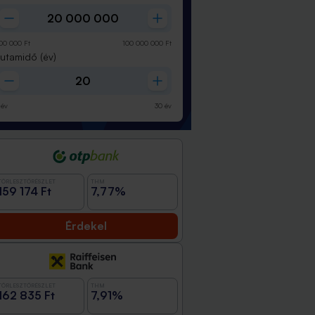
00 000
Ft
100 000 000
Ft
Futamidő
(év)
év
30
év
TÖRLESZTŐRÉSZLET
THM
159 174 Ft
7,77%
Érdekel
TÖRLESZTŐRÉSZLET
THM
162 835 Ft
7,91%