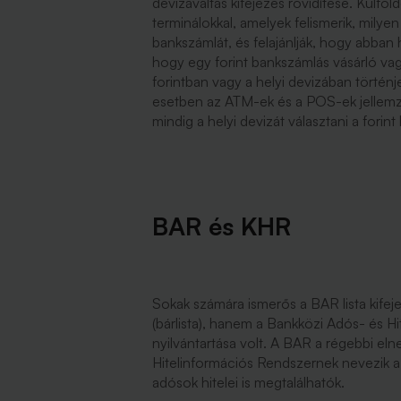
devizaváltás kifejezés rövidítése. Külfö
terminálokkal, amelyek felismerik, mily
bankszámlát, és felajánlják, hogy abban ha
hogy egy forint bankszámlás vásárló vagy
forintban vagy a helyi devizában történj
esetben az ATM-ek és a POS-ek jellemz
mindig a helyi devizát választani a forint 
BAR és KHR
Sokak számára ismerős a BAR lista kife
(bárlista), hanem a Bankközi Adós- és 
nyilvántartása volt. A BAR a régebbi el
Hitelinformációs Rendszernek nevezik a 
adósok hitelei is megtalálhatók.