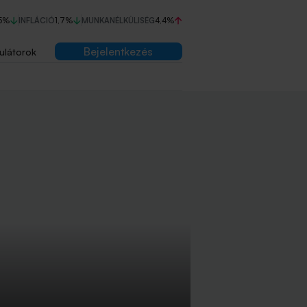
5%
INFLÁCIÓ
1,7%
MUNKANÉLKÜLISÉG
4,4%
Bejelentkezés
ulátorok