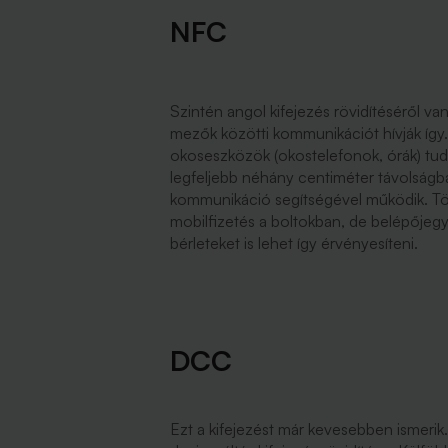
NFC
Szintén angol kifejezés rövidítéséről v
mezők közötti kommunikációt hívják így
okoseszközök (okostelefonok, órák) tu
legfeljebb néhány centiméter távolság
kommunikáció segítségével működik. Több
mobilfizetés a boltokban, de belépőjegy
bérleteket is lehet így érvényesíteni.
DCC
Ezt a kifejezést már kevesebben ismeri