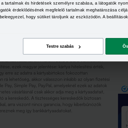
a, a tartalmak és hirdetések személyre szabása, a látogatók ny
togatók érdeklődésének megfelelő tartalmak meghatározása céljá
beleegyezel, hogy sütiket tároljunk az eszközödön. A beállításo
Testre szabás
Ös
 amely a bankkártyák hátoldalán szokott lenni, és
oknál kell használni. A három betű a Card Verification
ése, ezek magyar jelentése: kártya hitelesítési érték,
hogy erre az adatra a kártyabirtokos fokozottan
an rá lehetőség, akkor válasszon inkább az olyan fizetési
e Pay, Simple Pay, PayPal, amelyeknél ezek az adatok
etes vásárlásnál csak akkor adja meg a kártyaadatait,
tó a kereskedő. A tisztességes kereskedők biztosan
kal, arra viszont nincs garancia, hogy kiberbűnözők
szereznek meg így bankkártyaadatokat.
H