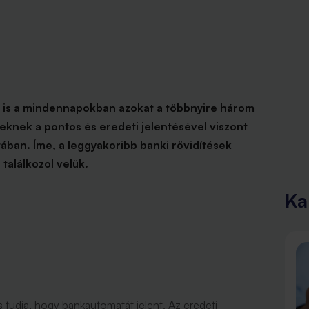
ja is a mindennapokban azokat a többnyire három
eknek a pontos és eredeti jelentésével viszont
ában. Íme, a leggyakoribb banki rövidítések
 találkozol velük.
Ka
és tudja, hogy bankautomatát jelent. Az eredeti