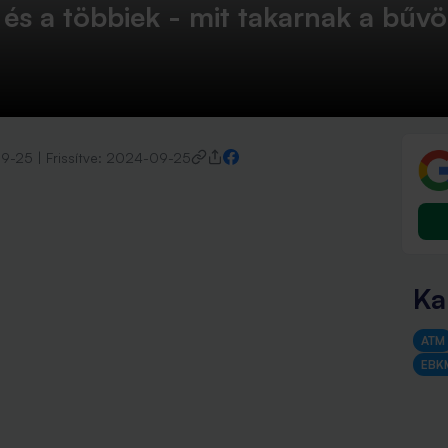
s a többiek - mit takarnak a bűvö
9-25
|
Frissítve:
2024-09-25
Ka
ATM
EBK