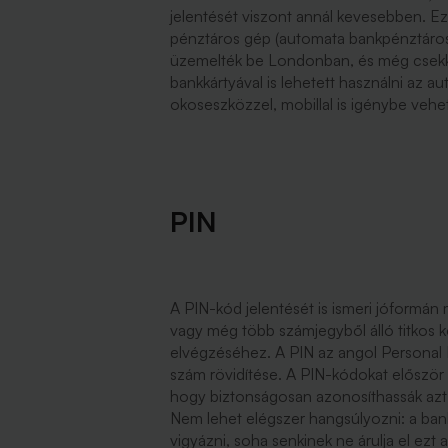
jelentését viszont annál kevesebben. E
pénztáros gép (automata bankpénztáros)
üzemelték be Londonban, és még csekke
bankkártyával is lehetett használni az 
okoseszközzel, mobillal is igénybe vehető
PIN
A PIN-kód jelentését is ismeri jóformán
vagy még több számjegyből álló titkos
elvégzéséhez. A PIN az angol Personal 
szám rövidítése. A PIN-kódokat először
hogy biztonságosan azonosíthassák azt a
Nem lehet elégszer hangsúlyozni: a ba
vigyázni, soha senkinek ne árulja el ezt