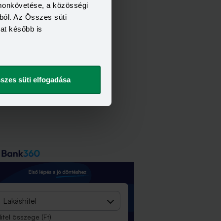
omonkövetése, a közösségi
ból. Az Összes süti
kat később is
szes süti elfogadása
Lakáshitel
itel összege
(Ft)