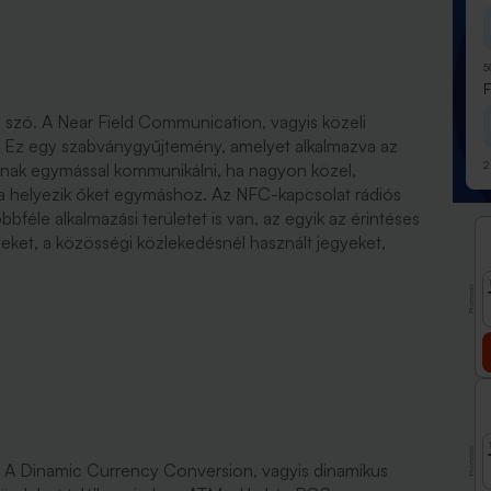
5
an szó. A Near Field Communication, vagyis közeli
. Ez egy szabványgyűjtemény, amelyet alkalmazva az
2
dnak egymással kommunikálni, ha nagyon közel,
ba helyezik őket egymáshoz. Az NFC-kapcsolat rádiós
féle alkalmazási területet is van, az egyik az érintéses
eket, a közösségi közlekedésnél használt jegyeket,
Promóció
Promóció
k. A Dinamic Currency Conversion, vagyis dinamikus