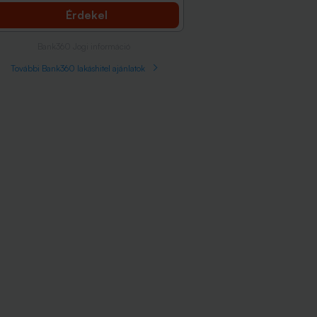
Érdekel
Bank360 Jogi információ
További Bank360 lakáshitel ajánlatok