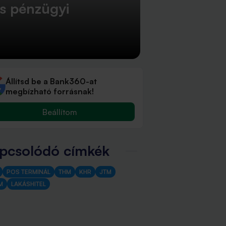
s pénzügyi
Állítsd be a Bank360-at
megbízható forrásnak!
Beállítom
pcsolódó címkék
POS TERMINÁL
THM
KHR
JTM
M
LAKÁSHITEL