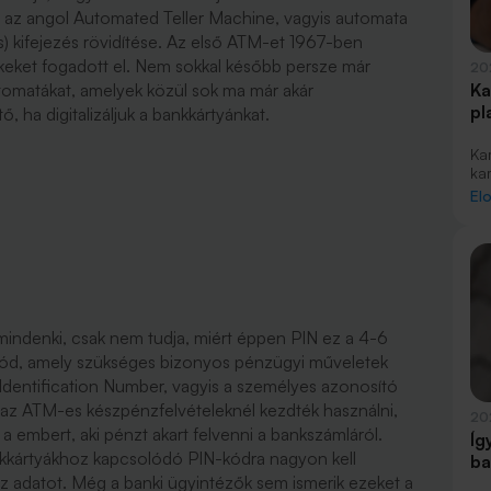
z az angol Automated Teller Machine, vagyis automata
 kifejezés rövidítése. Az első ATM-et 1967-ben
ket fogadott el. Nem sokkal később persze már
20
automatákat, amelyek közül sok ma már akár
Ka
pl
, ha digitalizáljuk a bankkártyánkat.
Ka
ka
re
El
eg
Va
va
ne
az
mo
me
 mindenki, csak nem tudja, miért éppen PIN ez a 4-6
 kód, amely szükséges bizonyos pénzügyi műveletek
Identification Number, vagyis a személyes azonosító
 az ATM-es készpénzfelvételeknél kezdték használni,
20
 embert, aki pénzt akart felvenni a bankszámláról.
Íg
nkkártyákhoz kapcsolódó PIN-kódra nagyon kell
ba
 az adatot. Még a banki ügyintézők sem ismerik ezeket a