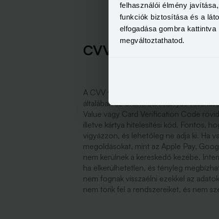
felhasználói élmény javítás
funkciók biztosítása és a lá
elfogadása gombra kattintva 
megváltoztathatod.
CVV vagy CVC
A CVV vagy CVC az a 3-4 számjegyű kód,
általában az online bankkártyás vásárlás
Value vagy Card Verification Code rövidít
illetve kártya hitelesítési kód. Fontos, 
vigyázzon, és lehetőleg ne adja ki. Ha v
megoldásokat, mint az Apple Pay, Googl
nem kerülnek a kereskedő kezébe. Intern
ha elkerülhetetlen, és tényleg megbízha
nem fognak visszaélni ezekkel az adatok
nem törik fel a rendszereiket, és nem 