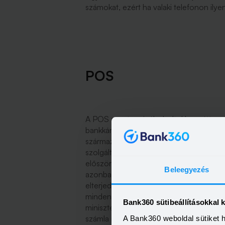
számokat, ezért ha valaki telefonon ilyen
POS
A POS az a terminál a boltokban, étter
bankkártyánkkal. A hárombetűs szó az ang
származik, és a készpénzmentes értékesí
szolgáltatót, amely ilyen módon készpénz
először az Egyesült Államokban vezetté
Beleegyezés
azonban csak egyes boltok vagy bankok á
elterjedés csak később, az 1980-as éve
mindenki által használható terminálok. (
Bank360 sütibeállításokkal 
miniszter
azt szeretné
, ha a bankok a P
számla rendezése mellett egy Tip-funkció
A Bank360 weboldal sütiket 