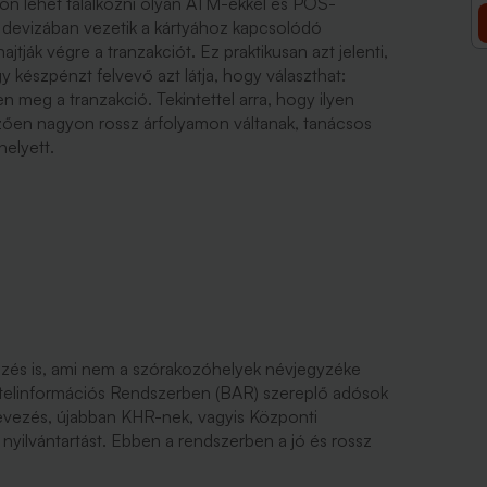
ldön lehet találkozni olyan ATM-ekkel és POS-
en devizában vezetik a kártyához kapcsolódó
jtják végre a tranzakciót. Ez praktikusan azt jelenti,
 készpénzt felvevő azt látja, hogy választhat:
en meg a tranzakció. Tekintettel arra, hogy ilyen
ően nagyon rossz árfolyamon váltanak, tanácsos
helyett.
jezés is, ami nem a szórakozóhelyek névjegyzéke
Hitelinformációs Rendszerben (BAR) szereplő adósok
nevezés, újabban KHR-nek, vagyis Központi
nyilvántartást. Ebben a rendszerben a jó és rossz