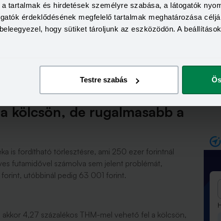
01 560 forintot tenne ki, ami jelentős különbség a fenti
a, a tartalmak és hirdetések személyre szabása, a látogatók ny
 akadály, ha továbbra is havi nettó 250 ezer forintos
togatók érdeklődésének megfelelő tartalmak meghatározása céljá
eriódussal számolva a közel 100 ezer forintos
beleegyezel, hogy sütiket tároljunk az eszközödön. A beállításo
mbe, mivel legfeljebb 87 500 forint a vállalható az
 futamidő és az ötéves kamatperiódus a fenti példával
 ezer forint igazolt jövedelemmel lenne elérhető.
Testre szabás
Ös
 a kölcsön, de rugalmasabb a
ka is fordítható törlesztésre, ami 250 ezer forintnál
 éves futamidővel számolva sem jelent problémát,
forint, utóbbinál pedig 63 001 forint.
H
 akkor 4,27 százalékos THM-mel vehető fel a kölcsön,