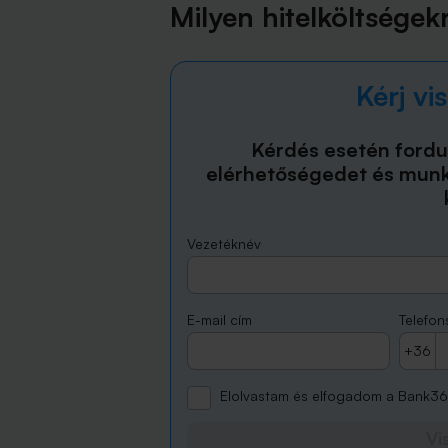
Milyen hitelköltsége
Kérj vi
Kérdés esetén fordu
elérhetőségedet és munk
Vezetéknév
E-mail cím
Telefo
+36
Elolvastam és elfogadom a Bank3
Vi