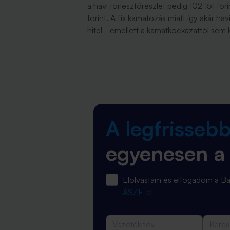
a havi törlesztőrészlet pedig 102 151 for
forint. A fix kamatozás miatt így akár h
hitel - emellett a kamatkockázattól sem ke
A legfrisseb
egyenesen a
Elolvastam és elfogadom a 
ÁSZF-ét