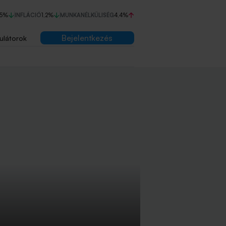
75%
INFLÁCIÓ
1,2%
MUNKANÉLKÜLISÉG
4,4%
Bejelentkezés
ulátorok