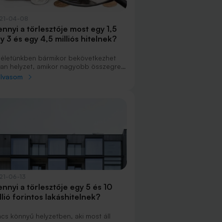
21-04-08
nnyi a törlesztője most egy 1,5
y 3 és egy 4,5 milliós hitelnek?
 életünkben bármikor bekövetkezhet
yan helyzet, amikor nagyobb összegre
n szükségünk. Ha nem jöhet szóba a
olvasom
záloghitel felvétele, ingatlan vagy idő
ányában, jó döntés lehet a személyi
lcsön.
21-06-13
nnyi a törlesztője egy 5 és 10
llió forintos lakáshitelnek?
ncs könnyű helyzetben, aki most áll