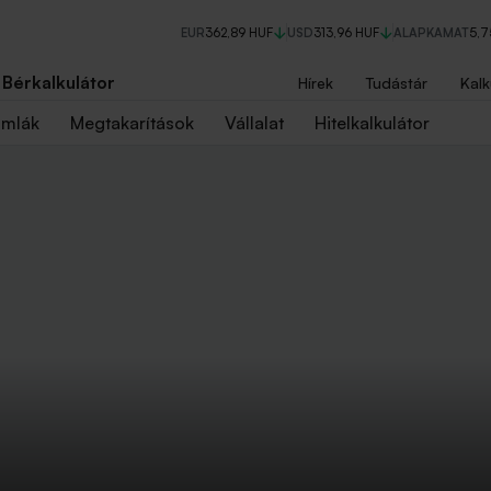
EUR
362,89 HUF
USD
313,96 HUF
ALAPKAMAT
5,
Bérkalkulátor
Hírek
Tudástár
Kalk
ámlák
Megtakarítások
Vállalat
Hitelkalkulátor