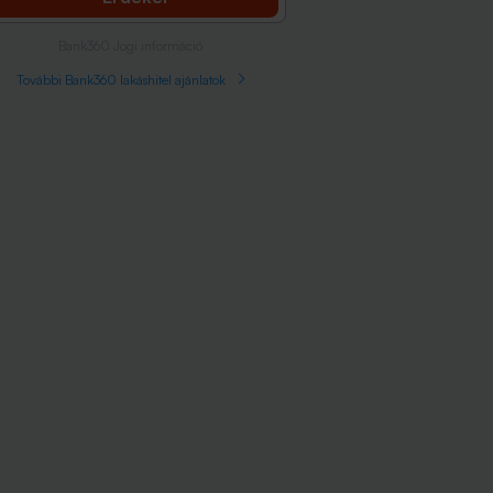
Bank360 Jogi információ
További Bank360 lakáshitel ajánlatok