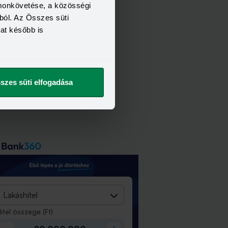
omonkövetése, a közösségi
ból. Az Összes süti
kat később is
szes süti elfogadása
Lakáshitel
itel összege
(Ft)