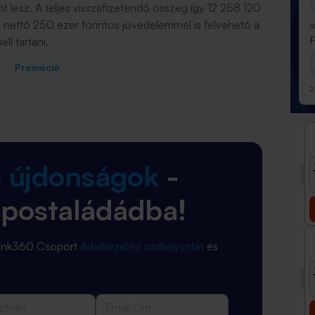
int lesz. A teljes visszafizetendő összeg így 12 258 120
avi nettó 250 ezer forintos jövedelemmel is felvehető a
5
ll tartani.
Promóció
2
b újdonságok
-
Promóció
 postaládádba!
Bank360 Csoport
Adatkezelési szabályzatát
és
Promóció