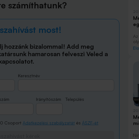
kre számíthatunk?
20
Me
eg
sszahívást most!
Az
ol
lj hozzánk bizalommal! Add meg
va
El
jel
atársunk hamarosan felveszi Veled a
hi
kapcsolatot.
kö
Keresztnév
nszám
Irányítószám
Település
20
Me
60 Csoport
Adatkezelési szabályzatát
és
ÁSZF-ét
mi
sszahívást kérek
Ni