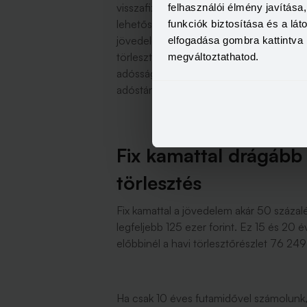
visszafizetendő összeg viszont csak 11 7
felhasználói élmény javítás
lehetőségekhez képest. Van azonban egy
funkciók biztosítása és a lá
jövedelemmel számolunk: öt éves kamatp
elfogadása gombra kattintva 
törlesztőrészlet nem fér bele a jövedele
megváltoztathatod.
adósságfék szabályok szerint. A tízéves
adóstárs bevonásával vagy legalább 279
Fix kamattal drágább
törlesztés
Fix kamattal a jövedelem akár 50 százalé
legfeljebb 125 ezer forint. Ez 15 és 20
előbbinél a havi törlesztőrészlet 76 249 
Ha csak 10 éves futamidővel számolunk,