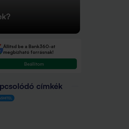
ek?
Állítsd be a Bank360-at
megbízható forrásnak!
Beállítom
pcsolódó címkék
ÁSHITEL