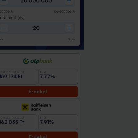
00 000
Ft
100 000 000
Ft
Futamidő
(év)
év
30
év
TÖRLESZTŐRÉSZLET
THM
159 174 Ft
7,77%
Érdekel
TÖRLESZTŐRÉSZLET
THM
162 835 Ft
7,91%
Érdekel