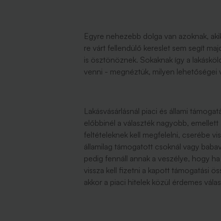
Egyre nehezebb dolga van azoknak, akik
re várt fellendülő kereslet sem segít maj
is ösztönöznek. Sokaknak így a lakáskölc
venni - megnéztük, milyen lehetőségei va
Lakásvásárlásnál piaci és állami támogat
előbbinél a választék nagyobb, emellett a
feltételeknek kell megfelelni, cserébe v
államilag támogatott csoknál vagy babavá
pedig fennáll annak a veszélye, hogy ha a
vissza kell fizetni a kapott támogatási ö
akkor a piaci hitelek közül érdemes vála