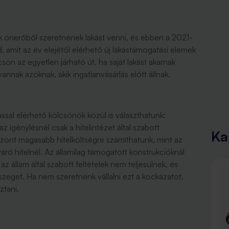
 önerőből szeretnének lakást venni, és ebben a 2021-
d, amit az év elejétől elérhető új lakástámogatási elemek
sön az egyetlen járható út, ha saját lakást akarnak
nnak azoknak, akik ingatlanvásárlás előtt állnak.
ással elérhető kölcsönök közül is választhatunk:
z igénylésnél csak a hitelintézet által szabott
Ka
iszont magasabb hitelköltségre számíthatunk, mint az
ró hitelnél. Az államilag támogatott konstrukcióknál
z állam által szabott feltételek nem teljesülnek, és
sszeget. Ha nem szeretnénk vállalni ezt a kockázatot,
sztani.