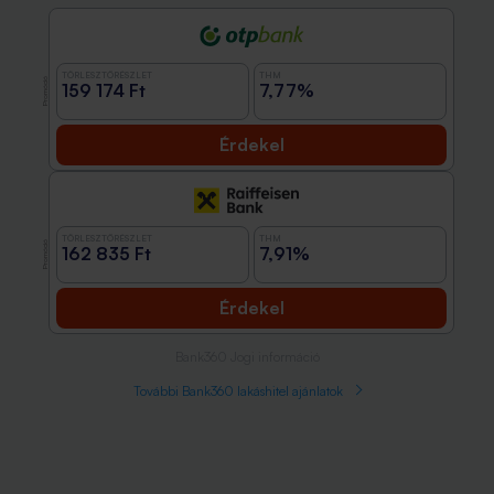
TÖRLESZTŐRÉSZLET
THM
Promóció
159 174 Ft
7,77%
Érdekel
TÖRLESZTŐRÉSZLET
THM
Promóció
162 835 Ft
7,91%
Érdekel
Bank360 Jogi információ
További Bank360 lakáshitel ajánlatok