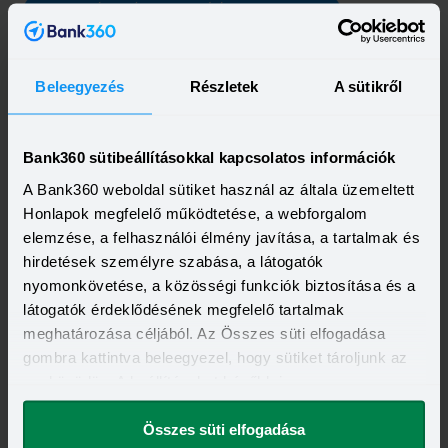
BAROSS GÁBOR ÚJRAIPAROSÍTÁSI HITELPROGRAM
Beleegyezés
Részletek
A sütikről
Bank360 sütibeállításokkal kapcsolatos információk
A Bank360 weboldal sütiket használ az általa üzemeltett
Honlapok megfelelő működtetése, a webforgalom
elemzése, a felhasználói élmény javítása, a tartalmak és
hirdetések személyre szabása, a látogatók
nyomonkövetése, a közösségi funkciók biztosítása és a
látogatók érdeklődésének megfelelő tartalmak
meghatározása céljából. Az Összes süti elfogadása
Kapcsolódó cikkek
gombra kattintva beleegyezel, hogy sütiket tároljunk az
eszközödön. A beállításokat később is
megváltoztathatod.
Összes süti elfogadása