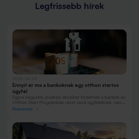
Legfrissebb hírek
2026-08-09
Ennyit ér ma a bankoknak egy otthon startos
ügyfél
Egyre nagyobb jóváírási akciókat hirdetnek a bankok az
Otthon Start Programban részt vevő ügyfeleknek, van,
ahol összesen akár félmillió forint jóváírást is össze lehet
Elolvasom
gyűjteni különböző kedvezményekkel. Hol lehet ennek a
vége és pontosan milyen feltételeket kell vállalni a
nagyobb jóváírásért?