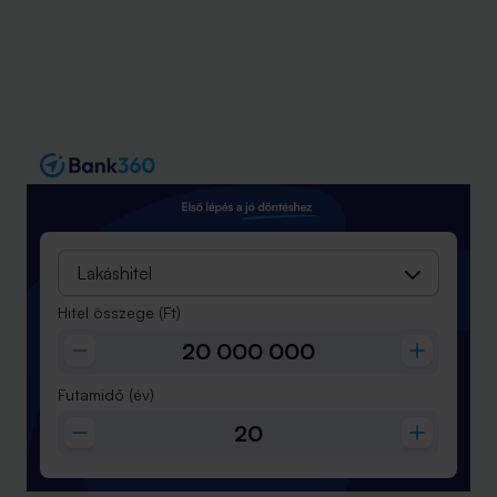
Lakáshitel
Hitel összege
(Ft)
Futamidő
(év)