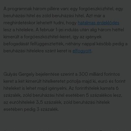
A programnak három pillére van: egy forgóeszközhitel, egy
beruházási hitel és zöld beruházási hitel. Azt már a
meghirdetéskor lehetett tudni, hogy
hatalmas érdeklődés
lesz a hitelekre. A február 1-jei indulás után alig három héttel
kimerült a forgóeszközhitel-keret, így az igények
befogadását felfüggesztették, néhány nappal később pedig a
beruházási hitelekre szánt keret is
elfogyott
.
Gulyás Gergely bejelentése szerint a 300 milliárd forintos
keret a két kimerült hitelkeretet pótolja majd ki, euró és forint
hiteleket is lehet majd igényelni. Az forinthitelek kamata 6
százalék, zöld beruházási hitel esetében 5 százalékos lesz,
az euróhiteleké 3,5 százalék, zöld beruházási hitelek
esetében pedig 3 százalék.