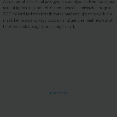
A zöld beruházási hitel az egyetlen, amelyet az Exim honlapja
szerint igényelni lehet. Arról nem beszélt a miniszter, hogy a
300 milliárd forintos keretbővítés hatására újra megnyílik-e a
másik két program, vagy csupán a túligénylés miatt elutasított
hitelkérelmek kielégítésére szolgál majd.
Promóció