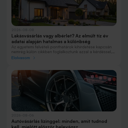
2026-08-08
Lakásvásárlás vagy albérlet? Az elmúlt tíz év
adatai alapján hatalmas a különbség
Az egyetemi felvételi ponthatárok kihirdetése kapcsán
nemrég külön cikkben foglalkoztunk azzal a kérdéssel,
hogy lakást venni vagy vásárolni éri meg jobban. Előző
Elolvasom
cikkünkben jelentős részben a jövőre vonatkozó
becsléseket tettünk, amelyek alapján arra jutottunk, aki
csak teheti, annak mindenképpen megéri a
lakásvásárlás. De mi a helyzet akkor, ha inkább a
múltbéli adatokra koncentrálunk? Hogyan áll ma valaki,
aki 2016-ban lakást vásárolt, illetve valaki, aki a bérlés
mellett döntött, illetve jobb híján arra kényszerült?
2026-08-06
Autóvásárlás lízinggel: minden, amit tudnod
kell, mielőtt először belevágsz