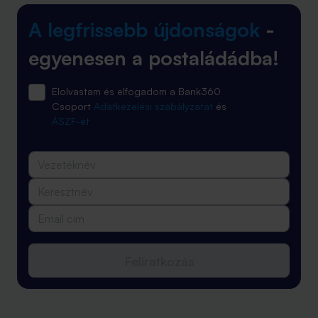
A legfrissebb újdonságok
-
egyenesen a postaládádba!
Elolvastam és elfogadom a Bank360
Csoport
Adatkezelési szabályzatát
és
ÁSZF-ét
Feliratkozás