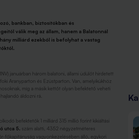
hozó, bankban, biztosítókban és
geitől válik meg az állam, hanem a Balatonnál
hány milliárd ezekből is befolyhat a vastag
tőktől.
V) januárban három balatoni, állami üdülőt hirdetett
foki Aranyparton és Ezüstparton. Van, amelyikükhöz
onosoknak, míg a másik kettőt olyan befektető veheti
Ka
 hajlandó áldozni rá.
dó befektetők 1 milliárd 315 millió forint kikiáltási
ő utca 5.
szám alatti, 4352 négyzetméteres
r-főkapitányság vagyonkezelésében álló, egykori