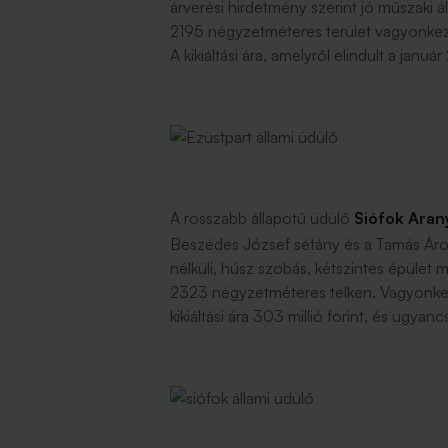
árverési hirdetmény szerint jó műszaki á
2195 négyzetméteres terület vagyonkeze
A kikiáltási ára, amelyről elindult a január
A rosszabb állapotú üdülő
Siófok Aran
Beszédes József sétány és a Tamás Áron
nélküli, húsz szobás, kétszintes épület 
2323 négyzetméteres telken. Vagyonkeze
kikiáltási ára 303 millió forint, és ugyancs