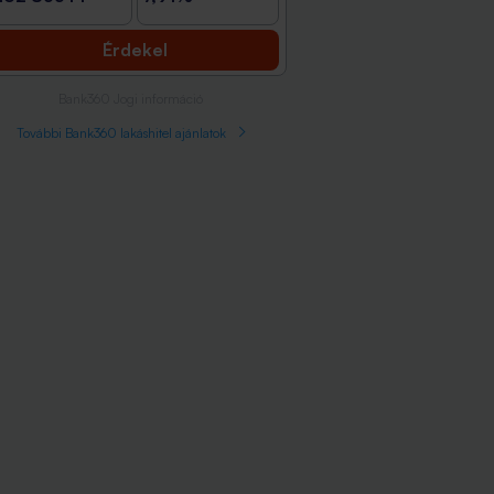
Érdekel
Bank360 Jogi információ
További Bank360 lakáshitel ajánlatok