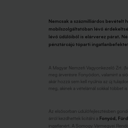
Nemcsak a százmilliárdos bevételt 
mobilszolgáltatóban lévő érdekeltsé
lévő üdülőiből is elárverez párat. Né
pénztárcájú tóparti ingatlanbefekte
A Magyar Nemzeti Vagyonkezelő Zrt. (MN
meg árverésre Fonyódon, valamint a sió
akár hozzá sem kell nyúlnia az új tulajd
meg, akinek a vételárnál sokkal többet is
Az elsősorban üdülőfejlesztésben gondolko
árról kezdhettek licitálni a
Fonyód, Fürd
ingatlanért. A Somogy Vármegyei Rendő