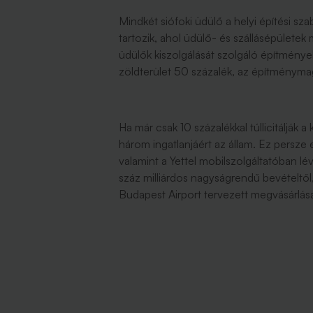
Mindkét siófoki üdülő a helyi építési sz
tartozik, ahol üdülő- és szállásépületek 
üdülők kiszolgálását szolgáló építménye
zöldterület 50 százalék, az építményma
Ha már csak 10 százalékkal túllicitálják a 
három ingatlanjáért az állam. Ez persze e
valamint a Yettel mobilszolgáltatóban 
száz milliárdos nagyságrendű bevételtől
Budapest Airport tervezett megvásárlás