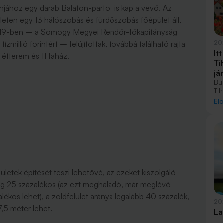
anjához egy darab Balaton-partot is kap a vevő. Az
leten egy 13 hálószobás és fürdőszobás főépület áll,
2019-ben – a Somogy Megyei Rendőr-főkapitányság
ízmillió forintért – felújítottak, továbbá található rajta
20
It
étterem és 11 faház.
Ti
já
Bu
Ti
át
El
la
tel
köz
pületek építését teszi lehetővé, az ezeket kiszolgáló
ég 25 százalékos (az ezt meghaladó, már meglévő
alékos lehet), a zöldfelület aránya legalább 40 százalék,
20
,5 méter lehet.
La