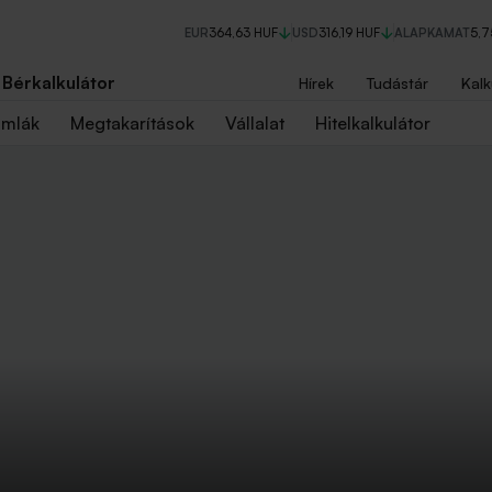
EUR
364,63 HUF
USD
316,19 HUF
ALAPKAMAT
5,
Bérkalkulátor
Hírek
Tudástár
Kalk
ámlák
Megtakarítások
Vállalat
Hitelkalkulátor