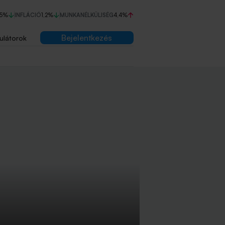
75%
INFLÁCIÓ
1,2%
MUNKANÉLKÜLISÉG
4,4%
Bejelentkezés
ulátorok