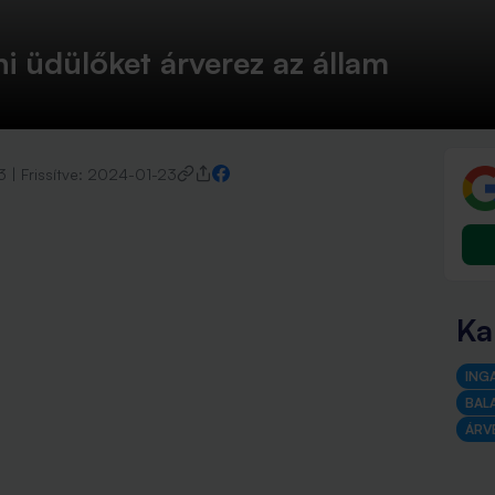
ni üdülőket árverez az állam
3
|
Frissítve:
2024-01-23
Ka
ING
BAL
ÁRV