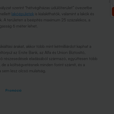
abályzat szerint “hétvégiházas üdülőterület” övezetbe
mellett
lakóépületek
is kialakíthatók, valamint a lakók és
k. A területen a beépítés maximum 25 százalékos, a
gasság 6 méter lehet.
kikiáltási árakat, akkor több mint kétmilliárdot kaphat a
ltörpül az Erste Bank, az Alfa és Union Biztosító,
lévő részesedések eladásából származó, együttesen több
, de a költségvetésnek minden forint számít, és a
a sem lesz olcsó mulatság.
Promóció