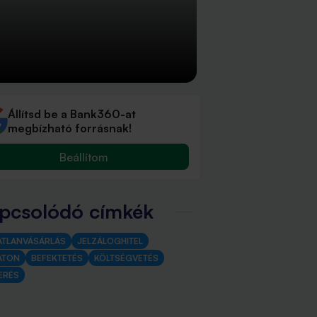
Állítsd be a Bank360-at
megbízható forrásnak!
Beállítom
pcsolódó címkék
ATLANVÁSÁRLÁS
JELZÁLOGHITEL
ATON
BEFEKTETÉS
KÖLTSÉGVETÉS
ERÉS