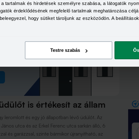
a, a tartalmak és hirdetések személyre szabása, a látogatók ny
ra vágysz?
togatók érdeklődésének megfelelő tartalmak meghatározása céljá
beleegyezel, hogy sütiket tároljunk az eszközödön. A beállításo
intos
tén a
Testre szabás
Ös
82 Ft
dülőt is értékesít az állam
egy leromlott és egy jó állapotban lévő üdülőt. Az
János utca és az Erkel Ferenc utca sarkán álló, 6
l és garázzsal, szinte bármikor újranyitható, az