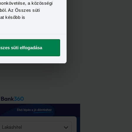
omonkövetése, a közösségi
ból. Az Összes süti
kat később is
szes süti elfogadása
Lakáshitel