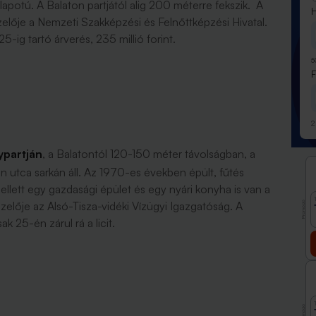
llapotú. A Balaton partjától alig 200 méterre fekszik. A
H
lője a Nemzeti Szakképzési és Felnőttképzési Hivatal.
 25-ig tartó árverés, 235 millió forint.
5
2
ypartján
, a Balatontól 120-150 méter távolságban, a
 utca sarkán áll. Az 1970-es években épült, fűtés
mellett egy gazdasági épület és egy nyári konyha is van a
Promóció
lője az Alsó-Tisza-vidéki Vízügyi Igazgatóság. A
ak 25-én zárul rá a licit.
Promóció