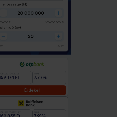
itel összege
(Ft)
00 000
Ft
100 000 000
Ft
Futamidő
(év)
év
30
év
TÖRLESZTŐRÉSZLET
THM
159 174 Ft
7,77%
Érdekel
TÖRLESZTŐRÉSZLET
THM
162 835 Ft
7,91%