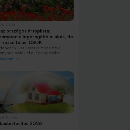
24-01-18
t az országos ártoplista:
hanyban a legdrágább a lakás, de
r hozzá falusi CSOK
dapest V. kerületét is megelőzve
hanyban adták el a legmagasabb
lagos négyzetméteráron a
olvasom
kóingatlanokat. A legdrágább
epülések listájára Zsira és Pogány
ségek is felkerültek.
23-07-06
kásbiztosítás 2026