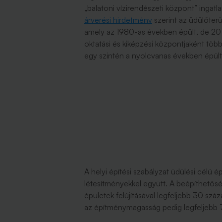
„balatoni vízirendészeti központ” ingatl
árverési hirdetmény
szerint az üdülőterü
amely az 1980-as években épült, de 
oktatási és kiképzési központjaként több t
egy szintén a nyolcvanas években épült 
A helyi építési szabályzat üdülési célú é
létesítményekkel együtt. A beépíthetős
épületek felújításával legfeljebb 30 száz
az építménymagasság pedig legfeljebb 7