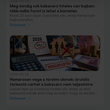
2026-06-02
Még mindig sok babaváró hiteles van bajban:
több millió forint is lehet a büntetés
Közel 25 ezer olyan szerződés van, amely hamarosan
bajba kerülhet.
Elolvasom
2026-05-26
Hamarosan vége a türelmi időnek: brutális
törlesztő várhat a babaváró nem teljesítőire
Lassan lejár az a kétéves türelmi idő, amely az első
babavárósoknak adta meg az esélyt, hogy az eredeti
határidőn túl is teljesíthessék a gyerekvállalást.
Elolvasom