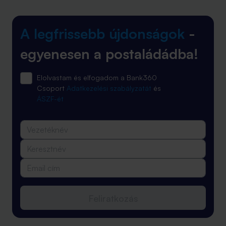
A legfrissebb újdonságok
-
egyenesen a postaládádba!
Elolvastam és elfogadom a Bank360
Csoport
Adatkezelési szabályzatát
és
ÁSZF-ét
Feliratkozás