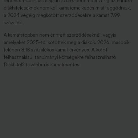
rendeletmódosítás alapján 2026. december 31-ig az érintett
diákhiteleseknek nem kell kamatemelkedés miatt aggódniuk,
a 2024 végéig megkötött szerződésekre a kamat 7,99
százalék.
A kamatstopban nem érintett szerződéseknél, vagyis
amelyeket 2025-től kötöttek meg a diákok, 2026. második
felében 8,18 százalékos kamat érvényes. A kötött
felhasználású, tanulmányi költségekre felhasználható
Diákhitel2 továbbra is kamatmentes.