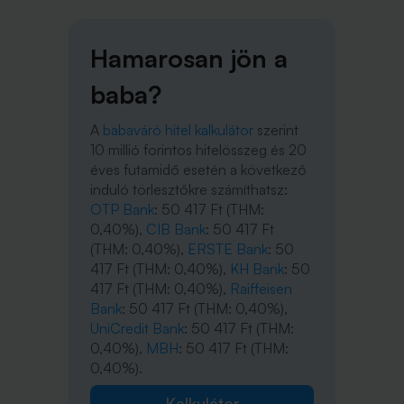
Hamarosan jön a
baba?
A
babaváró hitel kalkulátor
szerint
10 millió forintos hitelösszeg és 20
éves futamidő esetén a következő
induló törlesztőkre számíthatsz:
OTP Bank
: 50 417 Ft (THM:
0,40%),
CIB Bank
: 50 417 Ft
(THM: 0,40%),
ERSTE Bank
: 50
417 Ft (THM: 0,40%),
KH Bank
: 50
417 Ft (THM: 0,40%),
Raiffeisen
Bank
: 50 417 Ft (THM: 0,40%),
UniCredit Bank
: 50 417 Ft (THM:
0,40%),
MBH
: 50 417 Ft (THM:
0,40%).
Kalkulátor