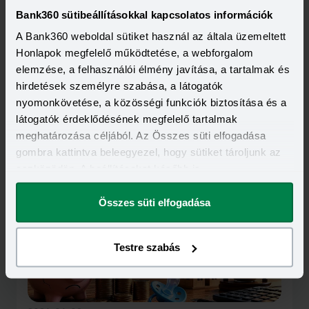
Bank360 sütibeállításokkal kapcsolatos információk
A Bank360 weboldal sütiket használ az általa üzemeltett
Honlapok megfelelő működtetése, a webforgalom
elemzése, a felhasználói élmény javítása, a tartalmak és
hirdetések személyre szabása, a látogatók
nyomonkövetése, a közösségi funkciók biztosítása és a
2026-06-11
Novemberig kapnak haladékot a babaváró
látogatók érdeklődésének megfelelő tartalmak
hitelesek
meghatározása céljából. Az Összes süti elfogadása
A moratóriumot átmenetileg meghosszabbítja, hosszabb
gombra kattintva beleegyezel, hogy sütiket tároljunk az
távon pedig megreformálja a babaváró hitelt a Magyar-
eszközödön. A beállításokat később is
kormány. Döntés született a szabad felhasználású
Elolvasom
diákhitellel kapcsolatban is, marad a kamatstop.
megváltoztathatod.
Összes süti elfogadása
Testre szabás