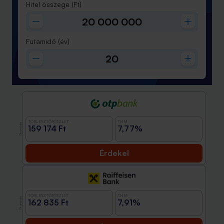
Hitel összege
(Ft)
Futamidő
(év)
TÖRLESZTŐRÉSZLET
THM
Promóció
159 174 Ft
7,77%
Érdekel
TÖRLESZTŐRÉSZLET
THM
Promóció
162 835 Ft
7,91%