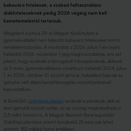
babaváró hitelesek, a szabad felhasználású
diákhiteleseknek pedig 2026 végéig nem kell
kamatemeléstől tartaniuk.
Megjelent a június 29-ei Magyar Közlönyben a
gyermekvállalást nem teljesítő babaváró hiteleseket érintő
rendeletmódosítás. A módosítás a 2026. július 1-jén lejáró
határidőt 2026. november 1-jéig meghosszabbítja, ami azt
jelenti, hogy azoknak a támogatott házaspároknak, akiknek
az 5 éves, gyermekvállalásra vonatkozó határidő 2024. július
1. és 2026. október 31. között járna le, haladékot kapnak az
igénybe vett állami kamattámogatás visszafizetésével
kapcsolatban.
A Bank360
számításai alapján
azoknak a pároknak, akik az
első igénylők között voltak, ez az összeg meghaladhatja a
3,5 millió forintot is. A Magyar Nemzeti Bank legutóbbi
Stabilitási jelentése szerint körülbelül 25 ezer pár lehet
érintett, 182 milliárd forint értékben.