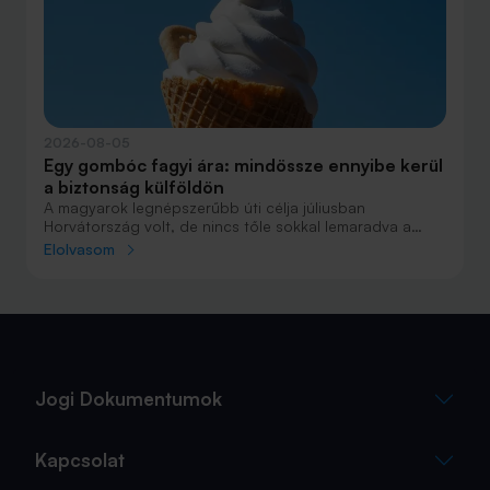
2026-08-05
Egy gombóc fagyi ára: mindössze ennyibe kerül
a biztonság külföldön
A magyarok legnépszerűbb úti célja júliusban
Horvátország volt, de nincs tőle sokkal lemaradva a
júniust megnyerő Olaszország sem. A tengerparti
Elolvasom
nyaralások fölénye elsöprő volt az adatok alapján,
autóval pedig majdnem annyian vágtak neki a
nyaralásnak, mint repülővel.
Jogi Dokumentumok
Kapcsolat