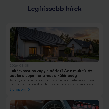
Legfrissebb hírek
2026-08-08
Lakásvásárlás vagy albérlet? Az elmúlt tíz év
adatai alapján hatalmas a különbség
Az egyetemi felvételi ponthatárok kihirdetése kapcsán
nemrég külön cikkben foglalkoztunk azzal a kérdéssel,
hogy lakást venni vagy vásárolni éri meg jobban. Előző
Elolvasom
cikkünkben jelentős részben a jövőre vonatkozó
becsléseket tettünk, amelyek alapján arra jutottunk, aki
csak teheti, annak mindenképpen megéri a
lakásvásárlás. De mi a helyzet akkor, ha inkább a
múltbéli adatokra koncentrálunk? Hogyan áll ma valaki,