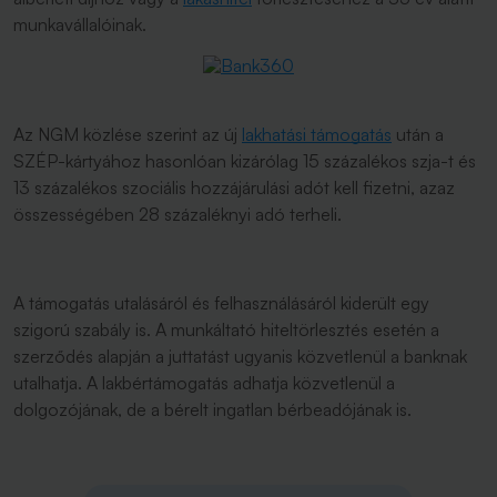
munkavállalóinak.
Az NGM közlése szerint az új
lakhatási támogatás
után a
SZÉP-kártyához hasonlóan kizárólag 15 százalékos szja-t és
13 százalékos szociális hozzájárulási adót kell fizetni, azaz
összességében 28 százaléknyi adó terheli.
A támogatás utalásáról és felhasználásáról kiderült egy
szigorú szabály is. A munkáltató hiteltörlesztés esetén a
szerződés alapján a juttatást ugyanis közvetlenül a banknak
utalhatja. A lakbértámogatás adhatja közvetlenül a
dolgozójának, de a bérelt ingatlan bérbeadójának is.