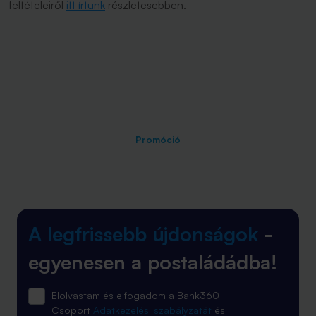
feltételeiről
itt írtunk
részletesebben.
Promóció
A legfrissebb újdonságok
-
egyenesen a postaládádba!
Elolvastam és elfogadom a Bank360
Csoport
Adatkezelési szabályzatát
és