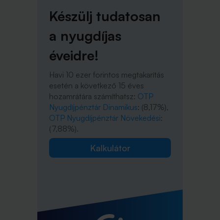
Készülj tudatosan
a nyugdíjas
éveidre!
Havi 10 ezer forintos megtakarítás
esetén a következő 15 éves
hozamrátára számíthatsz:
OTP
Nyugdíjpénztár Dinamikus
: (8,17%),
OTP Nyugdíjpénztár Növekedési
:
(7,88%).
Kalkulátor