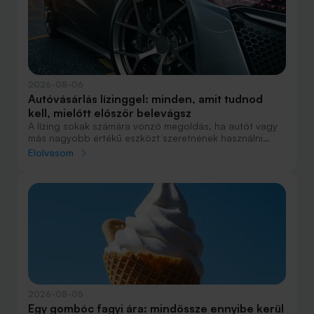
aki 2016-ban lakást vásárolt, illetve valaki, aki a bérlés
mellett döntött, illetve jobb híján arra kényszerült?
2026-08-06
Autóvásárlás lízinggel: minden, amit tudnod
kell, mielőtt először belevágsz
A lízing sokak számára vonzó megoldás, ha autót vagy
más nagyobb értékű eszközt szeretnének használni
anélkül, hogy azt egy összegben ki kellene fizetniük.
Elolvasom
Elsőre azonban könnyű elveszni a részletekben: önerő,
maradványérték, THM, GAP – csak néhány azok közül a
fogalmak közül, amelyekkel biztosan találkozol.
2026-08-05
Egy gombóc fagyi ára: mindössze ennyibe kerül