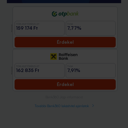
TÖRLESZTŐRÉSZLET
THM
Promóció
159 174 Ft
7,77%
Érdekel
TÖRLESZTŐRÉSZLET
THM
Promóció
162 835 Ft
7,91%
Érdekel
Bank360 Jogi információ
További Bank360 lakáshitel ajánlatok