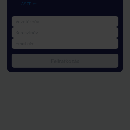
ÁSZF-ét
Feliratkozás