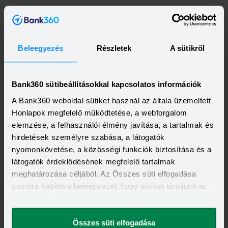
Beleegyezés
Részletek
A sütikről
Bank360 sütibeállításokkal kapcsolatos információk
A Bank360 weboldal sütiket használ az általa üzemeltett
Kapcsolódó cikkek
Honlapok megfelelő működtetése, a webforgalom
elemzése, a felhasználói élmény javítása, a tartalmak és
hirdetések személyre szabása, a látogatók
nyomonkövetése, a közösségi funkciók biztosítása és a
látogatók érdeklődésének megfelelő tartalmak
meghatározása céljából. Az Összes süti elfogadása
gombra kattintva beleegyezel, hogy sütiket tároljunk az
eszközödön. A beállításokat később is
megváltoztathatod.
Összes süti elfogadása
2024-11-14