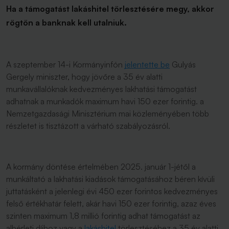
Ha a támogatást lakáshitel törlesztésére megy, akkor
rögtön a banknak kell utalniuk.
A szeptember 14-i Kormányinfón
jelentette be
Gulyás
Gergely miniszter, hogy jövőre a 35 év alatti
munkavállalóknak kedvezményes lakhatási támogatást
adhatnak a munkadók maximum havi 150 ezer forintig. a
Nemzetgazdasági Minisztérium mai közleményében több
részletet is tisztázott a várható szabályozásról.
A kormány döntése értelmében 2025. január 1-jétől a
munkáltató a lakhatási kiadások támogatásához béren kívüli
juttatásként a jelenlegi évi 450 ezer forintos kedvezményes
felső értékhatár felett, akár havi 150 ezer forintig, azaz éves
szinten maximum 1,8 millió forintig adhat támogatást az
albérleti díjhoz vagy a
lakáshitel
törlesztéséhez a 35 év alatti