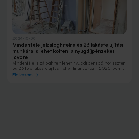
2024-10-30
Mindenféle jelzáloghitelre és 23 lakásfelújítási
munkára is lehet költeni a nyugdíjpénzeket
jövőre
Mindenféle jelzáloghitelt lehet nyugdíjpénzből törleszteni
és 23 féle lakásfelújítást lehet finanszírozni 2025-ben az
önkéntes pénztárakban lévő megtakarításokból - derült
Elolvasom
ki a parlamentnek benyújtott javaslatból.