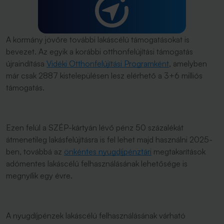
A kormány jövőre további lakáscélú támogatásokat is
bevezet. Az egyik a korábbi otthonfelújítási támogatás
újraindítása
Vidéki Otthonfelújítási Programként
, amelyben
már csak 2887 kistelepülésen lesz elérhető a 3+6 milliós
támogatás.
Ezen felül a SZÉP-kártyán lévő pénz 50 százalékát
átmenetileg lakásfelújításra is fel lehet majd használni 2025-
ben, továbbá az
önkéntes nyugdíjpénztári
megtakarítások
adómentes lakáscélú felhasználásának lehetősége is
megnyílik egy évre.
A nyugdíjpénzek lakáscélú felhasználásának várható