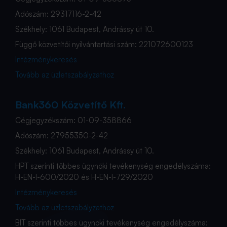
Adószám: 29317116-2-42
Székhely: 1061 Budapest, Andrássy út 10.
Függő közvetítői nyilvántartási szám: 221072600123
Intézménykeresés
Tovább az üzletszabályzathoz
Bank360 Közvetítő Kft.
Cégjegyzékszám: 01-09-358866
Adószám: 27955350-2-42
Székhely: 1061 Budapest, Andrássy út 10.
HPT szerinti többes ügynöki tevékenység engedélyszáma:
H-EN-I-600/2020 és H-EN-I-729/2020
Intézménykeresés
Tovább az üzletszabályzathoz
BIT szerinti többes ügynöki tevékenység engedélyszáma: