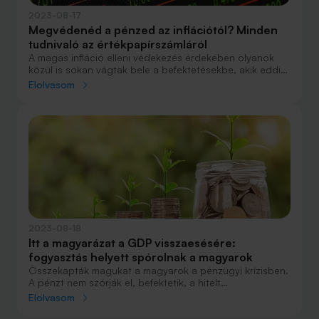
2023-08-17
Megvédenéd a pénzed az inflációtól? Minden
tudnivaló az értékpapírszámláról
A magas infláció elleni védekezés érdekében olyanok
közül is sokan vágtak bele a befektetésekbe, akik eddig
nem vásároltak értékpapírokat a megtakarításaikból.
Elolvasom
Összefoglaltuk a legfontosabb tudnivalókat az ehhez
szükséges értékpapírszámlák nyitásáról és
használatáról.
2023-08-18
Itt a magyarázat a GDP visszaesésére:
fogyasztás helyett spórolnak a magyarok
Összekapták magukat a magyarok a pénzügyi krízisben.
A pénzt nem szórják el, befektetik, a hitelt
meggondolják, spórolnak, ahol tudnak. A GDP és a
Elolvasom
hitelezés ennek nem örül, de az értékpapírszámlák
szépen híztak a második negyedévben is. Három hónap