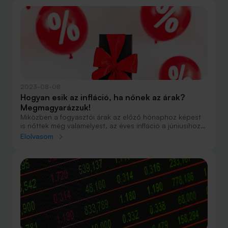
2023-08-08
Hogyan esik az infláció, ha nőnek az árak?
Megmagyarázzuk!
Miközben a fogyasztói árak az előző hónaphoz képest
is nőttek még valamelyest, az éves infláció a júniusihoz
képest júliusban nagyot csökkent. Hogyan lehet ez, és
Elolvasom
miért lesz szinte biztosan egy számjegyű az infláció az
év végére?