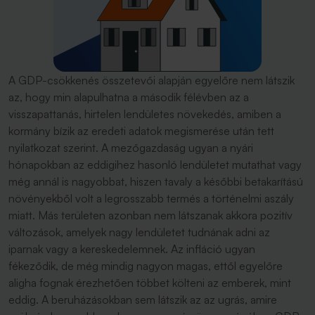
A GDP-csökkenés összetevői alapján egyelőre nem látszik
az, hogy min alapulhatna a második félévben az a
visszapattanás, hirtelen lendületes növekedés, amiben a
kormány bízik az eredeti adatok megismerése után tett
nyilatkozat szerint. A mezőgazdaság ugyan a nyári
hónapokban az eddigihez hasonló lendületet mutathat vagy
még annál is nagyobbat, hiszen tavaly a későbbi betakarítású
növényekből volt a legrosszabb termés a történelmi aszály
miatt. Más területen azonban nem látszanak akkora pozitív
változások, amelyek nagy lendületet tudnának adni az
iparnak vagy a kereskedelemnek. Az infláció ugyan
fékeződik, de még mindig nagyon magas, ettől egyelőre
aligha fognak érezhetően többet költeni az emberek, mint
eddig. A beruházásokban sem látszik az az ugrás, amire