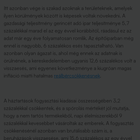
Itt azonban vége is szakad azoknak a területeknek, amelyek
ilyen körülmények között is képesek voltak növekedni. A
gazdasági teljesítmény gerincét adó ipar teljesítménye 5,7
százalékkal marad el az egy évvel korábbitól, ráadásul ez az
adat már egy éve folyamatosan romlik. Az építőiparban még
ennél is nagyobb, 6 százalékos esés tapasztalható. Van
azonban olyan ágazat is, ahol még ennek az adatnak is
örülnének, a kereskedelemben ugyanis 12,6 százalékos volt a
visszaesés, ami egyenes következménye a kiugróan magas
infláció miatti hatalmas
reálbércsökkenésnek
.
A háztartások fogyasztási kiadásai összességében 3,2
százalékkal csökkentek, és a spórolás mértékét jól mutatja,
hogy a nem tartós termékekből, napi élelmiszerekből 9
százalékkal kevesebbet vásároltak az emberek. A fogyasztás
csökkenésénél azonban van brutálisabb szám is, a
beruházások visszaesése, ami 15,6 százalékos az egy évvel