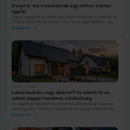
Ennyit ér ma a bankoknak egy otthon startos
ügyfél
Egyre nagyobb jóváírási akciókat hirdetnek a bankok az
Otthon Start Programban részt vevő ügyfeleknek, van,
ahol összesen akár félmillió forint jóváírást is össze lehet
Elolvasom
gyűjteni különböző kedvezményekkel. Hol lehet ennek a
vége és pontosan milyen feltételeket kell vállalni a
nagyobb jóváírásért?
2026-08-08
Lakásvásárlás vagy albérlet? Az elmúlt tíz év
adatai alapján hatalmas a különbség
Az egyetemi felvételi ponthatárok kihirdetése kapcsán
nemrég külön cikkben foglalkoztunk azzal a kérdéssel,
hogy lakást venni vagy vásárolni éri meg jobban. Előző
Elolvasom
cikkünkben jelentős részben a jövőre vonatkozó
becsléseket tettünk, amelyek alapján arra jutottunk, aki
csak teheti, annak mindenképpen megéri a