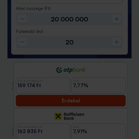
Hitel összege
(Ft)
Futamidő
(év)
TÖRLESZTŐRÉSZLET
THM
Promóció
159 174 Ft
7,77%
Érdekel
TÖRLESZTŐRÉSZLET
THM
Promóció
162 835 Ft
7,91%