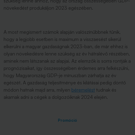
szükség lenne ahhoz, hogy az ország összességében GDP-
növekedést produkáljon 2023 egészében.
A most megismert számok alapján valószínűbbnek tűnik,
hogy a legjobb esetben is maximum a visszaesést sikerül
elkerülni a magyar gazdaságnak 2023-ban, de már ehhez is
olyan növekedésre lenne szükség az év hátralévő részében,
aminek nem látszanak az alapjai. Az elemzők is sorra rontják a
prognózisaikat, így összességében érdemes arra felkészülni,
hogy Magyarország GDP-je mínuszban zárhatja az év
egészét. A gazdaság teljesítménye és kilátásai pedig döntő
módon hatnak majd arra, milyen
béremelést
tudnak és
akarnak adni a cégek a dolgozóiknak 2024 elején.
Promóció