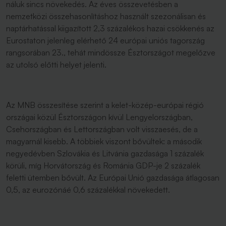
náluk sincs növekedés. Az éves összevetésben a
nemzetközi összehasonlításhoz használt szezonálisan és
naptárhatással kiigazított 2,3 százalékos hazai csökkenés az
Eurostaton jelenleg elérhető 24 európai uniós tagország
rangsorában 23., tehát mindössze Észtországot megelőzve
az utolsó előtti helyet jelenti.
Az MNB összesítése szerint a kelet-közép-európai régió
országai közül Észtországon kívül Lengyelországban,
Csehországban és Lettországban volt visszaesés, de a
magyarnál kisebb. A többiek viszont bővültek: a második
negyedévben Szlovákia és Litvánia gazdasága 1 százalék
körüli, míg Horvátország és Románia GDP-je 2 százalék
feletti ütemben bővült. Az Európai Unió gazdasága átlagosan
0,5, az eurozónáé 0,6 százalékkal növekedett.