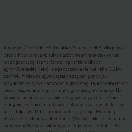
A magyar GDP-adat KSH által közölt részleteiből világosan
látszik, hogy a tavalyi, súlyos aszály miatt nagyon gyenge
mezőgazdasági termeléshez képest kiemelkedő
agrárnövekedés nélkül még rosszabbak lennének a GDP-
számok. Általában ugyan agrárországnak gondoljuk
magunkat, valójában azonban a gazdasági teljesítményünkön
belül messze nem kiugró a mezőgazdaság részaránya. Ha
azonban az agrárium teljesítményében olyan drasztikus
kilengések vannak, mint tavaly, illetve ahhoz képest idén, az
már a teljes GDP-t is érdemben befolyásolja. Márpedig
2023. második negyedévében 67,9 százalékkal haladta meg
a mezőgazdaság teljesítménye az egy évvel korábbit. (Az