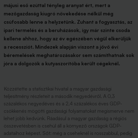
májusi eső ezúttal tényleg aranyat ért, mert a
mezőgazdaság kiugró növekedése nélkül még
csúfosabb lenne a helyzetünk. Zuhant a fogyasztás, az
ipari termelés és a beruházások, így már szinte csoda
kellene ahhoz, hogy az év egészében végül elkerüljük
a recessziót. Mindezek alapján viszont a jövő évi
béremelések meghatározásakor sem számíthatnak sok
jóra a dolgozók a kutyaszorítóba került cégeknél.
Közzétette a statisztikai hivatal a magyar gazdasági
teljesítmény részleteit a második negyedévről. A 0,3
százalékos negyedéves és a 2,4 százalékos éves GDP-
csökkenés mögötti gazdasági folyamatokat megismerve nem
lehet jobb kedvünk. Ráadásul a magyar gazdaság a régiós
összevetésben is csehül áll a környező országok GDP-
adataihoz képest. Sőt: még a cseheknél is rosszabbul, pedig