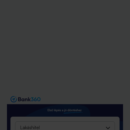
alatt csaknem kétezer milliárd forintot tett félre a
lakosság.
Lakáshitel