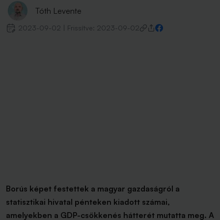
Tóth Levente
2023-09-02
|
Frissítve:
2023-09-02
Borús képet festettek a magyar gazdaságról a
statisztikai hivatal pénteken kiadott számai,
amelyekben a GDP-csökkenés hátterét mutatta meg. A