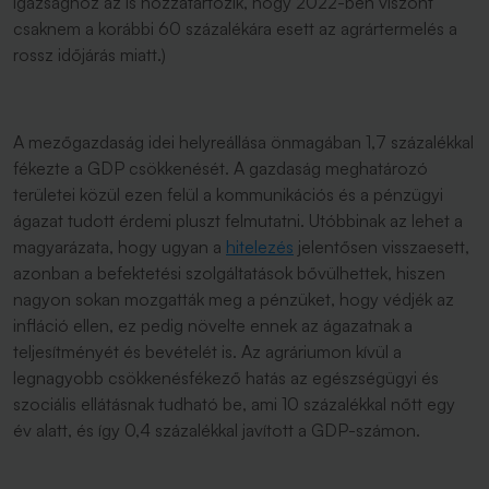
igazsághoz az is hozzátartozik, hogy 2022-ben viszont
csaknem a korábbi 60 százalékára esett az agrártermelés a
rossz időjárás miatt.)
A mezőgazdaság idei helyreállása önmagában 1,7 százalékkal
fékezte a GDP csökkenését. A gazdaság meghatározó
területei közül ezen felül a kommunikációs és a pénzügyi
ágazat tudott érdemi pluszt felmutatni. Utóbbinak az lehet a
magyarázata, hogy ugyan a
hitelezés
jelentősen visszaesett,
azonban a befektetési szolgáltatások bővülhettek, hiszen
nagyon sokan mozgatták meg a pénzüket, hogy védjék az
infláció ellen, ez pedig növelte ennek az ágazatnak a
teljesítményét és bevételét is. Az agráriumon kívül a
legnagyobb csökkenésfékező hatás az egészségügyi és
szociális ellátásnak tudható be, ami 10 százalékkal nőtt egy
év alatt, és így 0,4 százalékkal javított a GDP-számon.