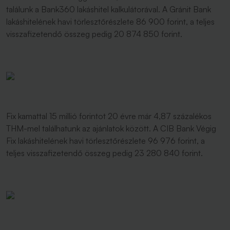
találunk a Bank360 lakáshitel kalkulátorával. A Gránit Bank
lakáshitelének havi törlesztőrészlete 86 900 forint, a teljes
visszafizetendő összeg pedig 20 874 850 forint.
Fix kamattal 15 millió forintot 20 évre már 4,87 százalékos
THM-mel találhatunk az ajánlatok között. A CIB Bank Végig
Fix lakáshitelének havi törlesztőrészlete 96 976 forint, a
teljes visszafizetendő összeg pedig 23 280 840 forint.