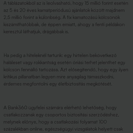
A táblázatokból az is leolvasható, hogy 15 millió forint esetén
az 5 és 20 éves kamatperiódusú ajánlatok között majdnem
2,5 millió forint a különbség. A fix kamatozású kölcsönök
kiszámíthatóbbak, de éppen emiatt, ahogy a fenti példákon
keresztül láthatjuk, drágábbak is.
Ha pedig a hiteleknél tartunk: egy hirtelen bekövetkező
haláleset vagy rokkantság esetén óriási terhet jelenthet egy
kölcsön fennálló tartozása. Azt elősegítendő, hogy egy ilyen
kritikus pillanatban legyen mire anyagilag támaszkodni,
érdemes megfontolni egy életbiztosítás megkötését.
A Bank360 ügyfelei számára elérhető lehetőség, hogy
csatlakozzanak egy csoportos biztosítási szerződéshez,
melynek előnye, hogy a csatlakozási folyamat 100
százalékban online, egészségügyi vizsgálatok helyett csak