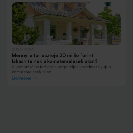
hitelösszegre, 40 és 60 millió forintra vizsgáltuk meg,
hogy milyen feltételekkel lehet októberben ilyen nagy
összegű lakáshitelt felvenni.
2022-01-24
Mennyi a törlesztője 20 millió forint
lakáshitelnek a kamatemelések után?
A kamatfixálás időleges vagy teljes védelmet nyújt a
kamatemelések ellen.
Elolvasom