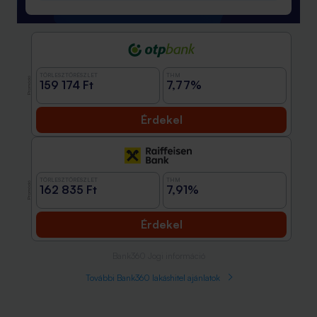
TÖRLESZTŐRÉSZLET
THM
Promóció
159 174 Ft
7,77%
Érdekel
TÖRLESZTŐRÉSZLET
THM
Promóció
162 835 Ft
7,91%
Érdekel
Bank360 Jogi információ
További Bank360 lakáshitel ajánlatok