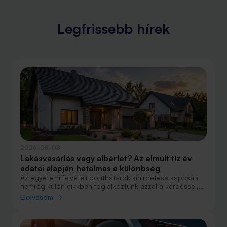
Legfrissebb hírek
2026-08-08
Lakásvásárlás vagy albérlet? Az elmúlt tíz év
adatai alapján hatalmas a különbség
Az egyetemi felvételi ponthatárok kihirdetése kapcsán
nemrég külön cikkben foglalkoztunk azzal a kérdéssel,
hogy lakást venni vagy vásárolni éri meg jobban. Előző
Elolvasom
cikkünkben jelentős részben a jövőre vonatkozó
becsléseket tettünk, amelyek alapján arra jutottunk, aki
csak teheti, annak mindenképpen megéri a