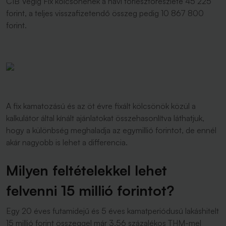
CIB Végig Fix kölcsönének a havi törlesztőrészlete 45 225
forint, a teljes visszafizetendő összeg pedig 10 867 800
forint.
A fix kamatozású és az öt évre fixált kölcsönök közül a
kalkulátor által kínált ajánlatokat összehasonlítva láthatjuk,
hogy a különbség meghaladja az egymillió forintot, de ennél
akár nagyobb is lehet a differencia.
Milyen feltételekkel lehet
felvenni 15 millió forintot?
Egy 20 éves futamidejű és 5 éves kamatperiódusú lakáshitelt
15 millió forint összeggel már 3,56 százalékos THM-mel