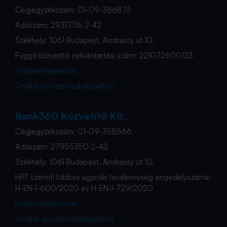
Cégjegyzékszám: 01-09-386875
Adószám: 29317116-2-42
Székhely: 1061 Budapest, Andrássy út 10.
Függő közvetítői nyilvántartási szám: 221072600123
Intézménykeresés
Tovább az üzletszabályzathoz
Bank360 Közvetítő Kft.
Cégjegyzékszám: 01-09-358866
Adószám: 27955350-2-42
Székhely: 1061 Budapest, Andrássy út 10.
HPT szerinti többes ügynöki tevékenység engedélyszáma:
H-EN-I-600/2020 és H-EN-I-729/2020
Intézménykeresés
Tovább az üzletszabályzathoz