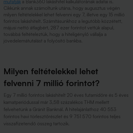
mutatják
a Bank360 lakáshitel kalkulátorának adatai is.
Cikkünk annak számoltunk utána, hogy augusztus végén
milyen feltételekkel lehet felvenni egy 7, illetve egy 15 millió
forintos lakáshitelt. Számításunkhoz a legutóbb közzétett,
májusi nettó átlagbért, 287 ezer forintot vettük alapul,
továbbá feltételeztük, hogy a hiteligénylő vállalja a
jövedelemátutalást a folyósító bankba.
Milyen feltételekkel lehet
felvenni 7 millió forintot?
Egy 7 millió forintos lakáshitelt 20 éves futamidőre és 5 éves
kamatperiódussal már 3,58 százalékos THM mellett
felvehetünk a Gránit Banknál. A hitelajánlathoz 40 553
forintos havi törlesztőrészlet és 9 751 570 forintos teljes
visszafizetendő összeg tartozik.