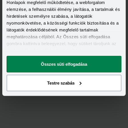
Honlapok megfelelő működtetése, a webforgalom
elemzése, a felhasználói élmény javítása, a tartalmak és
hirdetések személyre szabása, a látogatók
nyomonkövetése, a közösségi funkciók biztosítása és a
látogatók érdeklődésének megfelelő tartalmak
meghatározása céljából. Az Összes süti elfogadása
Kapcsolódó címkék
gombra kattintva beleegyezel, hogy sütiket tároljunk az
eszközödön. A beállításokat később is
LAKÁSHITEL
megváltoztathatod.
Összes süti elfogadása
Testre szabás