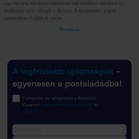
egy néhány kérdéses kérdőívet kell kitölteni, ráadásul az
életkorral nem változik a díj sem. A részleteket a lenti
táblázatban foglaltuk össze.
Promóció
A legfrissebb újdonságok
-
egyenesen a postaládádba!
Elolvastam és elfogadom a Bank360
Csoport
Adatkezelési szabályzatát
és
ÁSZF-ét