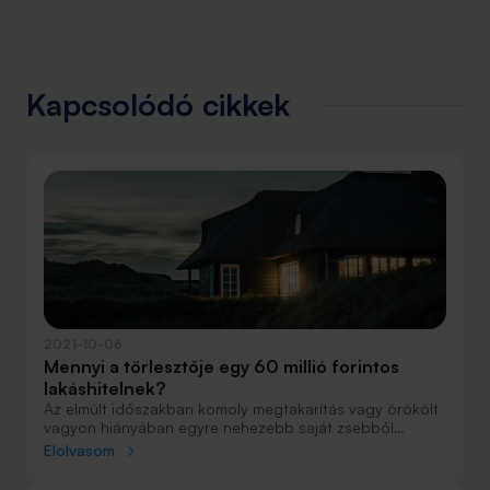
Kapcsolódó cikkek
2021-10-06
Mennyi a törlesztője egy 60 millió forintos
lakáshitelnek?
Az elmúlt időszakban komoly megtakarítás vagy örökölt
vagyon hiányában egyre nehezebb saját zsebből
ingatlant vásárolni. Emiatt a nagyobb vagy az újépítésű
Elolvasom
lakások esetén nem ritkák a nagy összegű, akár 60
millió forintos lakáscélú kölcsönök sem. Két