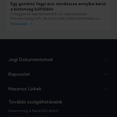
Egy gombóc fagyi ára: mindössze ennyibe kerül
a biztonság külföldön
A magyarok legnépszerűbb úti célja júliusban
Horvátország volt, de nincs tőle sokkal lemaradva a
júniust megnyerő Olaszország sem. A tengerparti
Elolvasom
nyaralások fölénye elsöprő volt az adatok alapján,
autóval pedig majdnem annyian vágtak neki a
nyaralásnak, mint repülővel.
Jogi Dokumentumok
Kapcsolat
Hasznos Linkek
További szolgáltatásaink
Ismerd meg a Bank360 Koint!