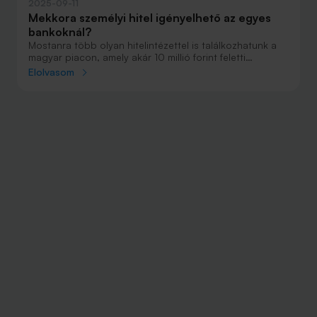
2025-09-11
Mekkora személyi hitel igényelhető az egyes
bankoknál?
Mostanra több olyan hitelintézettel is találkozhatunk a
magyar piacon, amely akár 10 millió forint feletti
összeget is ajánl fedezetlen személyi hitel formájában.
Elolvasom