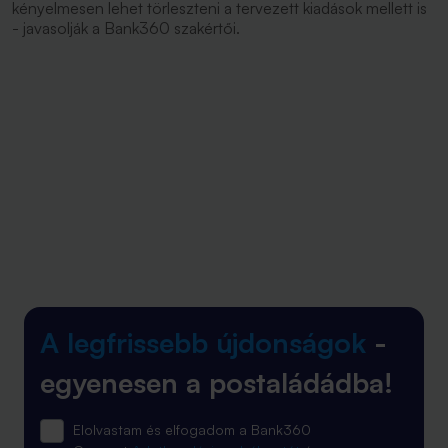
kényelmesen lehet törleszteni a tervezett kiadások mellett is
- javasolják a Bank360 szakértői.
A legfrissebb újdonságok
-
egyenesen a postaládádba!
Elolvastam és elfogadom a Bank360