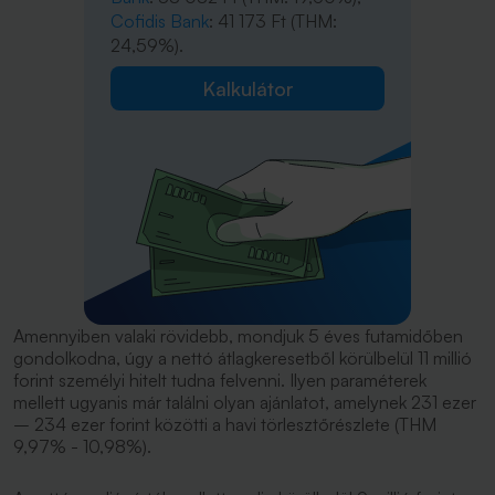
Cofidis Bank
: 41 173 Ft (THM:
24,59%).
Kalkulátor
Amennyiben valaki rövidebb, mondjuk 5 éves futamidőben
gondolkodna, úgy a nettó átlagkeresetből körülbelül 11 millió
forint személyi hitelt tudna felvenni. Ilyen paraméterek
mellett ugyanis már találni olyan ajánlatot, amelynek 231 ezer
– 234 ezer forint közötti a havi törlesztőrészlete (THM
9,97% - 10,98%).