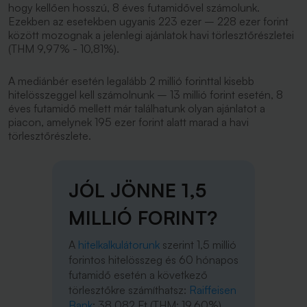
hogy kellően hosszú, 8 éves futamidővel számolunk.
Ezekben az esetekben ugyanis 223 ezer – 228 ezer forint
között mozognak a jelenlegi ajánlatok havi törlesztőrészletei
(THM 9,97% - 10,81%).
A mediánbér esetén legalább 2 millió forinttal kisebb
hitelösszeggel kell számolnunk – 13 millió forint esetén, 8
éves futamidő mellett már találhatunk olyan ajánlatot a
piacon, amelynek 195 ezer forint alatt marad a havi
törlesztőrészlete.
JÓL JÖNNE 1,5
MILLIÓ FORINT?
A
hitelkalkulátorunk
szerint 1,5 millió
forintos hitelösszeg és 60 hónapos
futamidő esetén a következő
törlesztőkre számíthatsz:
Raiffeisen
Bank
: 38 082 Ft (THM: 19,60%),