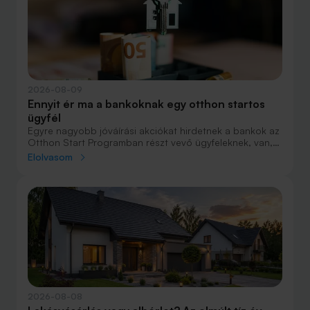
2026-08-09
Ennyit ér ma a bankoknak egy otthon startos
ügyfél
Egyre nagyobb jóváírási akciókat hirdetnek a bankok az
Otthon Start Programban részt vevő ügyfeleknek, van,
ahol összesen akár félmillió forint jóváírást is össze lehet
Elolvasom
gyűjteni különböző kedvezményekkel. Hol lehet ennek a
vége és pontosan milyen feltételeket kell vállalni a
nagyobb jóváírásért?
2026-08-08