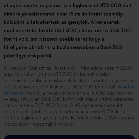
átlagkeresete, míg a nettó átlagkereset 472 600 volt -
ekkora jövedelemmel akár 15 millió forint személyi
kölcsönt is felvehetnek az igénylők. A keresetek
mediánértéke bruttó 563 400, illetve nettó 394 300
forint volt, ami viszont kisebb teret hagy a
hiteligénylőknek - írja közleményében a Bank360
pénzügyi szakportál.
A Központi Statisztikai Hivatal (KSH) friss adatai szerint 2025
augusztusában bruttó 683 300 forint volt a teljes
munkaidőben alkalmazásban állók átlagkeresete. Ugyanezen
időszakban a nettó átlagkereset 472 600 forint volt. A
nettó
keresetek
mediánja továbbra sem érte el a 400 ezer forintot
– augusztusban 394 300 forint volt, míg a bruttó keresetek
mediánértéke 563 400 forint. A KSH számításai szerint
mindez azt jelenti, hogy a bruttó átlagkereset 8,7%-kal, a
nettó átlagkereset pedig 9,2%-kal múlta felül a 2024 azonos
időszakában regisztrált értékeket.