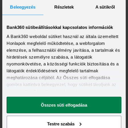
Beleegyezés
Részletek
A sütikről
Bank360 sütibeállításokkal kapcsolatos információk
A Bank360 weboldal sütiket használ az általa üzemeltett
Honlapok megfelelő működtetése, a webforgalom
elemzése, a felhasználói élmény javítása, a tartalmak és
hirdetések személyre szabása, a látogatók
nyomonkövetése, a közösségi funkciók biztosítása és a
látogatók érdeklődésének megfelelő tartalmak
Kapcsolódó címkék
meghatározása céljából. Az Összes süti elfogadása
gombra kattintva beleegyezel, hogy sütiket tároljunk az
SZEMÉLYI HITEL
SZEMÉLYI KÖLCSÖN
KSH
eszközödön. A beállításokat később is
ÁTLAGJÖVEDELEM
ÁTLAGKERESET
megváltoztathatod.
Összes süti elfogadása
Testre szabás