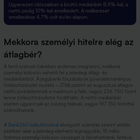
Ugyanezen időszakban a bruttó mediánbér 8,9%-kal, a
nettó pedig 10%-kal emelkedett. A reálkereset
emelkedése 4,7% volt év/év alapon.
Mekkora személyi hitelre elég az
átlagbér?
A fenti számok tükrében érdemes megnézni, mekkora
személyi kölcsön vehető fel a jelenlegi átlag- és
mediánbérből. A jegybanki főszabályok (jövedelemarányos
törlesztőrészlet mutató - JTM) szerint az augusztusi átlagos
nettó jövedelemnek a maximum a fele, vagyis 236 750 forint
lenne törlesztőrészletre fordítható. A nettó mediánbér
esetén ugyancsak az összeg felével, vagyis 197 150 forinttal
számolhatunk.
A
Bank360 kalkulátorával
elvégzett számítás szerint előbbi
esetben akár a jelenleg elérhető legnagyobb, 15 millió
forintos személyi kölcsön összeget is felvehetnénk, feltéve,