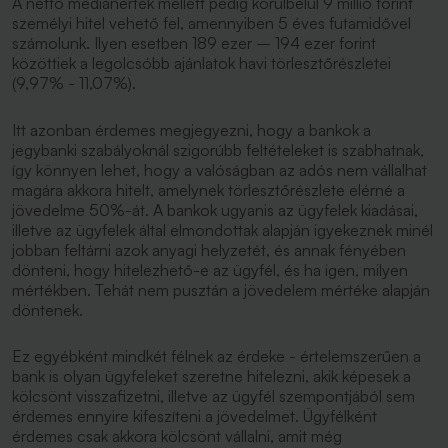
A nettó mediánérték mellett pedig körülbelül 9 millió forint
személyi hitel vehető fel, amennyiben 5 éves futamidővel
számolunk. Ilyen esetben 189 ezer – 194 ezer forint
közöttiek a legolcsóbb ajánlatok havi törlesztőrészletei
(9,97% - 11,07%).
Itt azonban érdemes megjegyezni, hogy a bankok a
jegybanki szabályoknál szigorúbb feltételeket is szabhatnak,
így könnyen lehet, hogy a valóságban az adós nem vállalhat
magára akkora hitelt, amelynek törlesztőrészlete elérné a
jövedelme 50%-át. A bankok ugyanis az ügyfelek kiadásai,
illetve az ügyfelek által elmondottak alapján igyekeznek minél
jobban feltárni azok anyagi helyzetét, és annak fényében
dönteni, hogy hitelezhető-e az ügyfél, és ha igen, milyen
mértékben. Tehát nem pusztán a jövedelem mértéke alapján
döntenek.
Ez egyébként mindkét félnek az érdeke - értelemszerűen a
bank is olyan ügyfeleket szeretne hitelezni, akik képesek a
kölcsönt visszafizetni, illetve az ügyfél szempontjából sem
érdemes ennyire kifeszíteni a jövedelmet. Ügyfélként
érdemes csak akkora kölcsönt vállalni, amit még