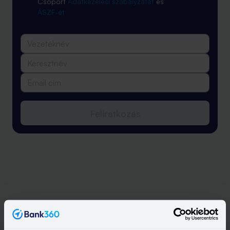
Csoport
Adatkezelési szabályzatát
és
ÁSZF-ét
Feliratkozás