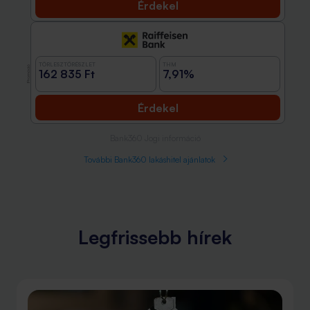
Érdekel
TÖRLESZTŐRÉSZLET
THM
Promóció
162 835 Ft
7,91%
Érdekel
Bank360 Jogi információ
További Bank360 lakáshitel ajánlatok
Legfrissebb hírek