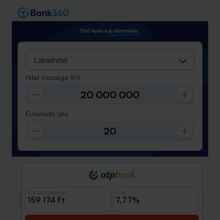
Lakáshitel
Hitel összege
(Ft)
Futamidő
(év)
TÖRLESZTŐRÉSZLET
THM
Promóció
159 174 Ft
7,77%