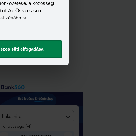
omonkövetése, a közösségi
ból. Az Összes süti
kat később is
szes süti elfogadása
Lakáshitel
itel összege
(Ft)