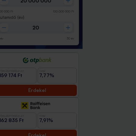
00 000
Ft
100 000 000
Ft
Futamidő
(év)
év
30
év
TÖRLESZTŐRÉSZLET
THM
159 174 Ft
7,77%
Érdekel
TÖRLESZTŐRÉSZLET
THM
162 835 Ft
7,91%
Érdekel