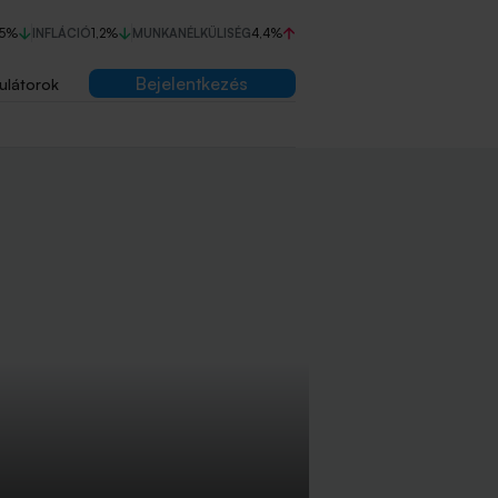
75%
INFLÁCIÓ
1,2%
MUNKANÉLKÜLISÉG
4,4%
Bejelentkezés
ulátorok