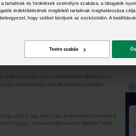
a, a tartalmak és hirdetések személyre szabása, a látogatók ny
déskötés:
Pénzügyi vezetőként, tulajdonosként nem
togatók érdeklődésének megfelelő tartalmak meghatározása céljá
l majd ez a szolgáltatás cégünknek, azaz mennyi a
beleegyezel, hogy sütiket tároljunk az eszközödön. A beállításo
os és átlátható ajánlat az egyik első indikátor, ami miatt
ei jó kezekbe kerülnek majd. A következő állomás a
hatunk a leendő partner hatékony működéséről. A
emutatása, az ajánlatadás és a problémamentes
Testre szabás
Ös
ekre nézve!
y a faktoring cég olyan szakembereket alkalmazzon,
yorsan és hatékonyan tudnak válaszolni, egyfajta
 hogy mitől jó egy faktor cég. Amennyiben számodra is
partnerre vágysz, érdemes felkeresned a MagNet Faktor
H