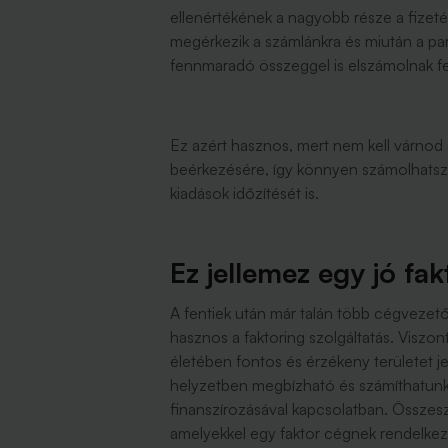
ellenértékének a nagyobb része a fizetés
megérkezik a számlánkra és miután a part
fennmaradó összeggel is elszámolnak f
Ez azért hasznos, mert nem kell várnod
beérkezésére, így könnyen számolhatsz
kiadások időzítését is.
Ez jellemez egy jó f
A fentiek után már talán több cégvezet
hasznos a faktoring szolgáltatás. Viszo
életében fontos és érzékeny területet je
helyzetben megbízható és számíthatunk 
finanszírozásával kapcsolatban. Összes
amelyekkel egy faktor cégnek rendelkez