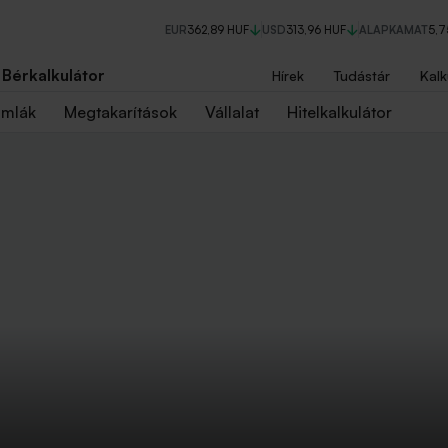
EUR
362,89 HUF
USD
313,96 HUF
ALAPKAMAT
5,
Bérkalkulátor
Hírek
Tudástár
Kalk
ámlák
Megtakarítások
Vállalat
Hitelkalkulátor