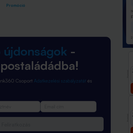
Promóció
5
2
b újdonságok
-
 postaládádba!
Promóció
Bank360 Csoport
Adatkezelési szabályzatát
és
Promóció
Feliratkozás