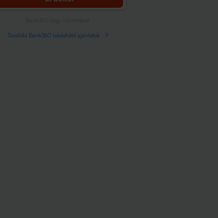
Bank360 Jogi információ
További Bank360 lakáshitel ajánlatok