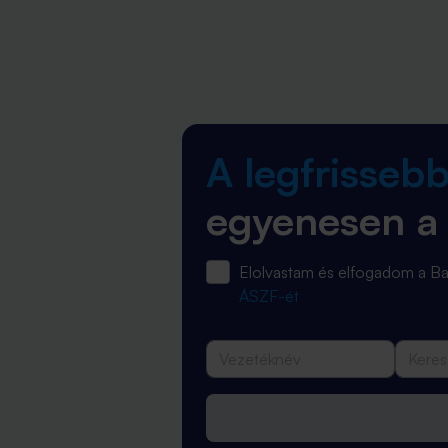
A legfrisseb
egyenesen a
Elolvastam és elfogadom a 
ÁSZF-ét