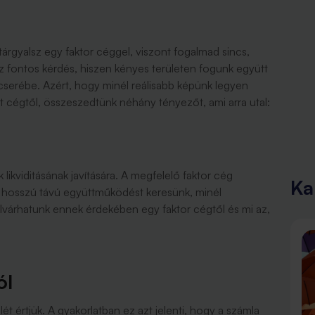
rgyalsz egy faktor céggel, viszont fogalmad sincs,
z fontos kérdés, hiszen kényes területen fogunk együtt
 cserébe. Azért, hogy minél reálisabb képünk legyen
rt cégtől, összeszedtünk néhány tényezőt, ami arra utal:
likviditásának javítására. A megfelelő faktor cég
Ka
en hosszú távú együttműködést keresünk, minél
lvárhatunk ennek érdekében egy faktor cégtől és mi az,
ól
lét értjük. A gyakorlatban ez azt jelenti, hogy a számla