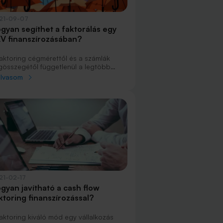
21-09-07
gyan segíthet a faktorálás egy
V finanszírozásában?
faktoring cégmérettől és a számlák
gösszegétől függetlenül a legtöbb
llalkozásnak hasznára válhat – hiszen
olvasom
lyik KKV finanszírozását ne segítenék a
számítható rendben áramló
vételeknek?
21-02-17
gyan javítható a cash flow
ktoring finanszírozással?
faktoring kiváló mód egy vállalkozás