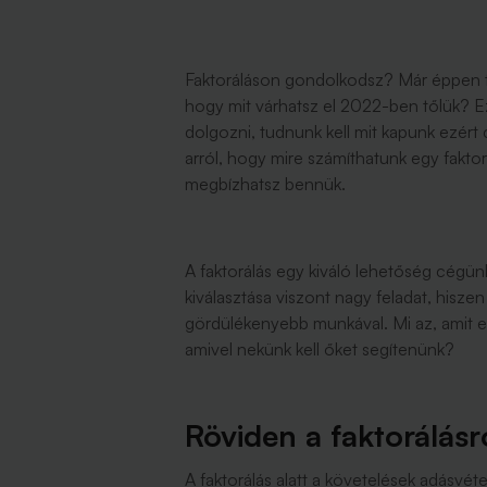
Faktoráláson gondolkodsz? Már éppen tá
hogy mit várhatsz el 2022-ben tőlük? E
dolgozni, tudnunk kell mit kapunk ezért
arról, hogy mire számíthatunk egy fakto
megbízhatsz bennük.
A faktorálás egy kiváló lehetőség cégünk 
kiválasztása viszont nagy feladat, hisz
gördülékenyebb munkával. Mi az, amit e
amivel nekünk kell őket segítenünk?
Röviden a faktorálásr
A faktorálás alatt a követelések adásvéte