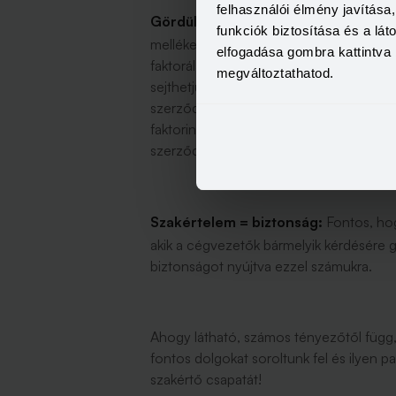
felhasználói élmény javítás
Gördülékeny ajánlatadás és szerző
funkciók biztosítása és a lá
mellékes kérdés, hogy mennyibe is kerü
elfogadása gombra kattintva 
faktorálás díja. A gyorsan elkészülő, pont
megváltoztathatod.
sejthetjük, hogy vállalkozásunk pénzügy
szerződéskötés, ahol szintén képet kap
faktoring szolgáltatás gyors, érthető b
szerződéskötés nagyon jó jel a későbbi
Szakértelem = biztonság:
Fontos, hog
akik a cégvezetők bármelyik kérdésére g
biztonságot nyújtva ezzel számukra.
Ahogy látható, számos tényezőtől függ,
fontos dolgokat soroltunk fel és ilyen 
szakértő csapatát!