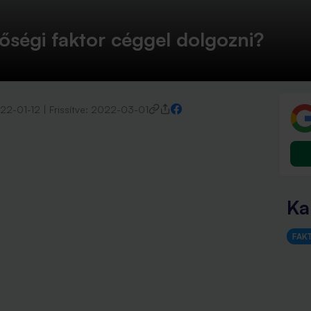
ségi faktor céggel dolgozni?
22-01-12
|
Frissítve:
2022-03-01
Ka
FAK