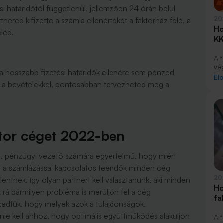
i határidőtől függetlenül, jellemzően 24 órán belül
20
nered kifizette a számla ellenértékét a faktorház felé, a
Ho
eléd.
KK
A 
vé
 a hosszabb fizetési határidők ellenére sem pénzed
vá
El
 a bevételekkel, pontosabban tervezheted meg a
me
ki
be
aktor céget 2022-ben
ő, pénzügyi vezető számára egyértelmű, hogy miért
nt a számlázással kapcsolatos teendők minden cég
20
lentnek, így olyan partnert kell választanunk, aki minden
Ho
rá bármilyen probléma is merüljön fel a cég
fa
zedtük, hogy melyek azok a tulajdonságok,
nie kell ahhoz, hogy optimális együttműködés alakuljon
A 