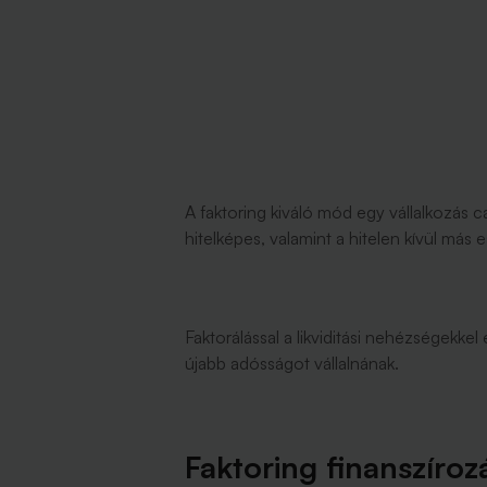
A faktoring kiváló mód egy vállalkozás
hitelképes, valamint a hitelen kívül m
Faktorálással a likviditási nehézségekk
újabb adósságot vállalnának.
Faktoring finanszíroz