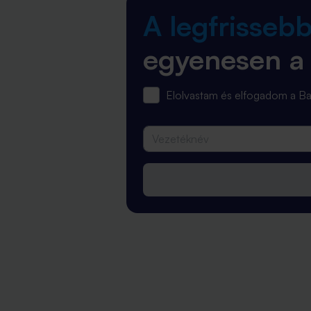
A legfrisseb
egyenesen a
Elolvastam és elfogadom a 