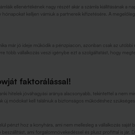
zámláik ellenértékének nagy részét akár a számla kiállításának a n
hónapokat kelljen várniuk a partnereik kifizetésére. A megelőlege
hnika már jó ideje működik a pénzpiacon, azonban csak az utóbb
yre több vállalkozás veszi igénybe ezt a szolgáltatást, hogy me
wját faktorálással!
nki hitelek jóváhagyási aránya alacsonyabb, tekintettel a nem mi
 új módokat kell találniuk a biztonságos működéshez szükséges
elül pénzt hoz a konyhára, ami nem mellesleg a vállalkozás saját
eszállítást, ami forgalomnövekedéssel és plusz profittal is jár. D