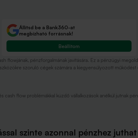
Állítsd be a Bank360-at
megbízható forrásnak!
Beállítom
 cash flowjának, pénzforgalmának javítására. Ez a pénzügyi mego
ás eszközökre szoruló cégek számára a kiegyensúlyozott működést
el és cash flow problémákkal küzdő vállalkozások anélkül jutnak 
ással szinte azonnal pénzhez juthat