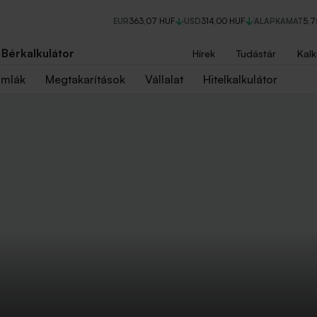
EUR
363,07 HUF
USD
314,00 HUF
ALAPKAMAT
5,
Bérkalkulátor
Hírek
Tudástár
Kalk
ámlák
Megtakarítások
Vállalat
Hitelkalkulátor