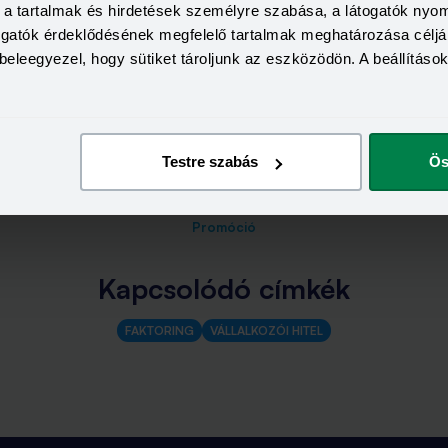
számlájukra 1 munkanapon belül. A számlák esedékességekor a v
a, a tartalmak és hirdetések személyre szabása, a látogatók ny
maradó 10% is kifizetésre kerül Nagyszerű Ötlet Kft.-nek.
togatók érdeklődésének megfelelő tartalmak meghatározása céljá
beleegyezel, hogy sütiket tároljunk az eszközödön. A beállításo
dott!
Testre szabás
Ös
zoknak a vállalkozásoknak, amelyeknek azonnal pénzre van szüksé
tívája a banki finanszírozásnak is.
Promóció
Kapcsolódó címkék
FAKTORING
VÁLLALKOZÓI HITEL