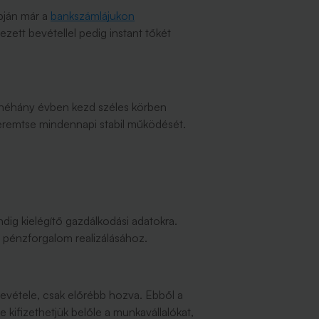
apján már a
bankszámlájukon
zett bevétellel pedig instant tőkét
i néhány évben kezd széles körben
gteremtse mindennapi stabil működését.
ndig kielégítő gazdálkodási adatokra.
 pénzforgalom realizálásához.
 bevétele, csak előrébb hozva. Ebből a
e kifizethetjük belőle a munkavállalókat,