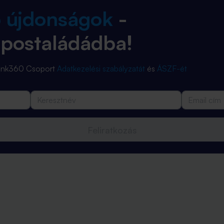
b újdonságok
-
 postaládádba!
Bank360 Csoport
Adatkezelési szabályzatát
és
ÁSZF-ét
Feliratkozás