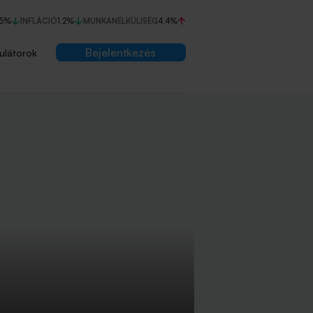
75%
INFLÁCIÓ
1,2%
MUNKANÉLKÜLISÉG
4,4%
Bejelentkezés
ulátorok