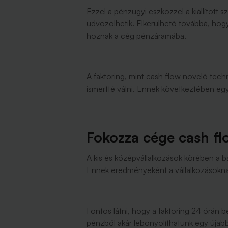
Ezzel a pénzügyi eszközzel a kiállított s
üdvözölhetik. Elkerülhető továbbá, hogy 
hoznak a cég pénzáramába.
A faktoring, mint cash flow növelő tec
ismertté válni. Ennek következtében eg
Fokozza cége cash flo
A kis és középvállalkozások körében a ba
Ennek eredményeként a vállalkozásoknak
Fontos látni, hogy a faktoring 24 órán b
pénzből akár lebonyolíthatunk egy újabb b