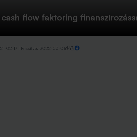
 cash flow faktoring finanszírozáss
21-02-17
|
Frissítve:
2022-03-01