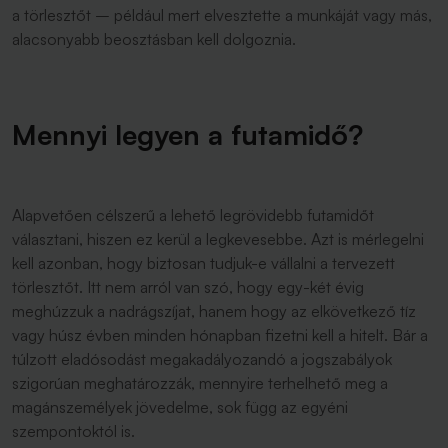
a törlesztőt – például mert elvesztette a munkáját vagy más,
alacsonyabb beosztásban kell dolgoznia.
Mennyi legyen a futamidő?
Alapvetően célszerű a lehető legrövidebb futamidőt
választani, hiszen ez kerül a legkevesebbe. Azt is mérlegelni
kell azonban, hogy biztosan tudjuk-e vállalni a tervezett
törlesztőt. Itt nem arról van szó, hogy egy-két évig
meghúzzuk a nadrágszíjat, hanem hogy az elkövetkező tíz
vagy húsz évben minden hónapban fizetni kell a hitelt. Bár a
túlzott eladósodást megakadályozandó a jogszabályok
szigorúan meghatározzák, mennyire terhelhető meg a
magánszemélyek jövedelme, sok függ az egyéni
szempontoktól is.