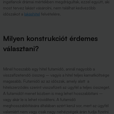
ingatlanok drámai mértékben megdrágultak, ezzel együtt, aki
most tervez lakást vásárolni, nem találhat kedvezőbb
időszakot a
lakáshitel
felvételére.
Milyen konstrukciót érdemes
választani?
Minél hosszabb egy hitel futamidő, annál nagyobb a
visszafizetendő összeg – vagyis a hitel teljes kamatköltsége
magasabb. Futamidő az az időszak, amely alatt a
hitelszerződés szerint visszafizeti az ügyfél a teljes összeget.
A futamidőt menet közben is meg lehet hosszabbítani –
vagy akár le is lehet rövidíteni. A futamidő
meghosszabbítására általában azért kerül sor, mert az ügyfél
valamiért nem vagy csak nagy nehézségek árán tudja fizetni