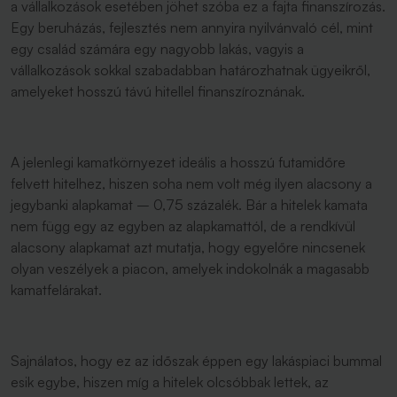
a vállalkozások esetében jöhet szóba ez a fajta finanszírozás.
Egy beruházás, fejlesztés nem annyira nyilvánvaló cél, mint
egy család számára egy nagyobb lakás, vagyis a
vállalkozások sokkal szabadabban határozhatnak ügyeikről,
amelyeket hosszú távú hitellel finanszíroznának.
A jelenlegi kamatkörnyezet ideális a hosszú futamidőre
felvett hitelhez, hiszen soha nem volt még ilyen alacsony a
jegybanki alapkamat – 0,75 százalék. Bár a hitelek kamata
nem függ egy az egyben az alapkamattól, de a rendkívül
alacsony alapkamat azt mutatja, hogy egyelőre nincsenek
olyan veszélyek a piacon, amelyek indokolnák a magasabb
kamatfelárakat.
Sajnálatos, hogy ez az időszak éppen egy lakáspiaci bummal
esik egybe, hiszen míg a hitelek olcsóbbak lettek, az