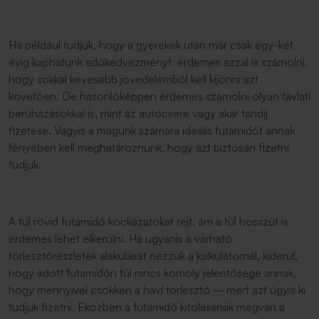
Ha például tudjuk, hogy a gyerekek után már csak egy-két
évig kaphatunk adókedvezményt, érdemes azzal is számolni,
hogy sokkal kevesebb jövedelemből kell kijönni azt
követően. De hasonlóképpen érdemes számolni olyan távlati
beruházásokkal is, mint az autócsere vagy akár tandíj
fizetése. Vagyis a magunk számára ideális futamidőt annak
fényében kell meghatároznunk, hogy azt biztosan fizetni
tudjuk.
A túl rövid futamidő kockázatokat rejt, ám a túl hosszút is
érdemes lehet elkerülni. Ha ugyanis a várható
törlesztőrészletek alakulását nézzük a kalkulátornál, kiderül,
hogy adott futamidőn túl nincs komoly jelentősége annak,
hogy mennyivel csökken a havi törlesztő – mert azt úgyis ki
tudjuk fizetni. Eközben a futamidő kitolásának megvan a