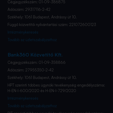
Cégjegyzékszám: 01-09-386875
Adószám: 29317116-2-42
Székhely: 1061 Budapest, Andrássy út 10.
Függő közvetítői nyilvántartási szám: 221072600123
Intézménykeresés
Tovább az üzletszabályzathoz
Bank360 Közvetítő Kft.
Cégjegyzékszám: 01-09-358866
Adószám: 27955350-2-42
Székhely: 1061 Budapest, Andrássy út 10.
HPT szerinti többes ügynöki tevékenység engedélyszáma:
H-EN-I-600/2020 és H-EN-I-729/2020
Intézménykeresés
Tovább az üzletszabályzathoz