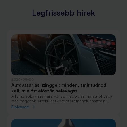
Legfrissebb hírek
2026-08-06
Autóvásárlás lízinggel: minden, amit tudnod
kell, mielőtt először belevágsz
A lízing sokak számára vonzó megoldás, ha autót vagy
más nagyobb értékű eszközt szeretnének használni
anélkül, hogy azt egy összegben ki kellene fizetniük.
Elolvasom
Elsőre azonban könnyű elveszni a részletekben: önerő,
maradványérték, THM, GAP – csak néhány azok közül a
fogalmak közül, amelyekkel biztosan találkozol.