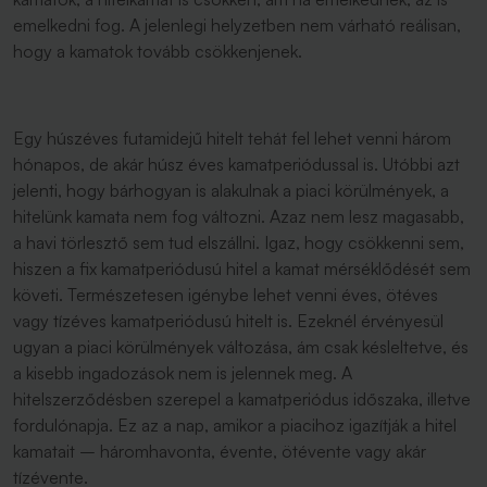
emelkedni fog. A jelenlegi helyzetben nem várható reálisan,
hogy a kamatok tovább csökkenjenek.
Egy húszéves futamidejű hitelt tehát fel lehet venni három
hónapos, de akár húsz éves kamatperiódussal is. Utóbbi azt
jelenti, hogy bárhogyan is alakulnak a piaci körülmények, a
hitelünk kamata nem fog változni. Azaz nem lesz magasabb,
a havi törlesztő sem tud elszállni. Igaz, hogy csökkenni sem,
hiszen a fix kamatperiódusú hitel a kamat mérséklődését sem
követi. Természetesen igénybe lehet venni éves, ötéves
vagy tízéves kamatperiódusú hitelt is. Ezeknél érvényesül
ugyan a piaci körülmények változása, ám csak késleltetve, és
a kisebb ingadozások nem is jelennek meg. A
hitelszerződésben szerepel a kamatperiódus időszaka, illetve
fordulónapja. Ez az a nap, amikor a piacihoz igazítják a hitel
kamatait – háromhavonta, évente, ötévente vagy akár
tízévente.