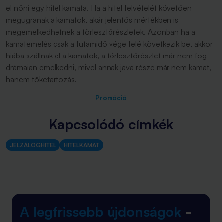
el nőni egy hitel kamata. Ha a hitel felvételét követően
megugranak a kamatok, akár jelentős mértékben is
megemelkedhetnek a törlesztőrészletek. Azonban ha a
kamatemelés csak a futamidő vége felé következik be, akkor
hiába szállnak el a kamatok, a törlesztőrészlet már nem fog
drámaian emelkedni, mivel annak java része már nem kamat,
hanem tőketartozás.
Promóció
Kapcsolódó címkék
JELZÁLOGHITEL
HITELKAMAT
A legfrissebb újdonságok
-