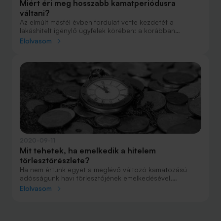
Miért éri meg hosszabb kamatperiódusra
váltani?
Az elmúlt másfél évben fordulat vette kezdetét a
lakáshitelt igénylő ügyfelek körében: a korábban
népszerű rövid kamatperiódusú hiteleket egyre
Elolvasom
kevesebben választják, az 5-10 év közötti
kamatperiódusú hitelek iránt viszont ugrásszerűen
megnőtt a kereslet. Ez jó hír, hiszen azt mutatja, hogy az
igénylők egyre tudatosabban választanak jelzáloghitelt,
és az olcsóság elé helyezik a biztonságot.
2020-09-11
Mit tehetek, ha emelkedik a hitelem
törlesztőrészlete?
Ha nem értünk egyet a meglévő változó kamatozású
adósságunk havi törlesztőjének emelkedésével,
hitelkiváltás, fixesítés vagy végtörlesztés segíthet.
Elolvasom