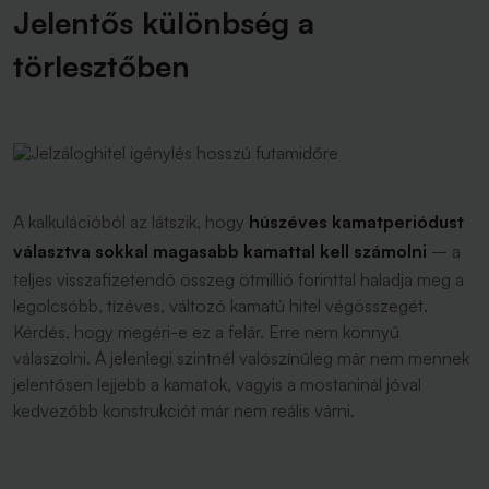
Jelentős különbség a
törlesztőben
A kalkulációból az látszik, hogy
húszéves kamatperiódust
választva sokkal magasabb kamattal kell számolni
– a
teljes visszafizetendő összeg ötmillió forinttal haladja meg a
legolcsóbb, tízéves, változó kamatú hitel végösszegét.
Kérdés, hogy megéri-e ez a felár. Erre nem könnyű
válaszolni. A jelenlegi szintnél valószínűleg már nem mennek
jelentősen lejjebb a kamatok, vagyis a mostaninál jóval
kedvezőbb konstrukciót már nem reális várni.