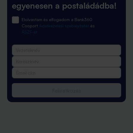
egyenesen a postaládádba!
Elolvastam és elfogadom a Bank360
Csoport
Adatkezelési szabályzatát
és
ÁSZF-ét
Feliratkozás