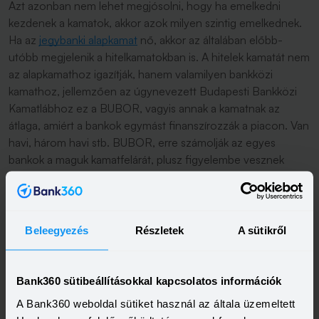
Azt azonban nem lehet megjósolni, hogy ha emelkedni
kezdenek a kamatok, akkor azok milyen szintig emelkednek.
Ha az
jegybanki alapkamat
nő, akkor az általában előbb-
utóbb megjelenik a hitelkamatokban is. A hitelek kamatát nem
az alapkamathoz igazítják, hanem valamilyen bankközi
kamathoz, jellemzően az úgynevezett Budapesti Bankközi
Kamatlábhoz ez a BUBOR, vagyis annak a kamatnak az
átlaga, amiért a bankok egymást finanszírozzák a piacon. Van
havi, három havi stb. BUBOR, erre számolják az egyes
bankok a maguk kamatfelárát, plusz figyelembe vesznek
esetleges kedvezményeket, amiket az ügyfél igénybe vehet.
Így jön ki a ténylegesen fizetendő kamat.
Beleegyezés
Részletek
A sütikről
78-szor változik a kamat
Bank360 sütibeállításokkal kapcsolatos információk
A Bank360 weboldal sütiket használ az általa üzemeltett
A három hónapos kamatperiódusnál – ide tartoznak a