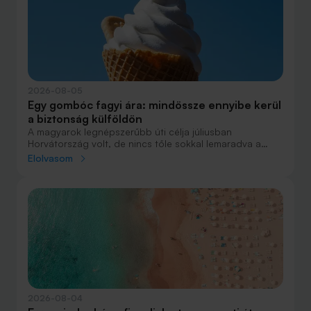
2026-08-05
Egy gombóc fagyi ára: mindössze ennyibe kerül
a biztonság külföldön
A magyarok legnépszerűbb úti célja júliusban
Horvátország volt, de nincs tőle sokkal lemaradva a
júniust megnyerő Olaszország sem. A tengerparti
Elolvasom
nyaralások fölénye elsöprő volt az adatok alapján,
autóval pedig majdnem annyian vágtak neki a
nyaralásnak, mint repülővel.
2026-08-04