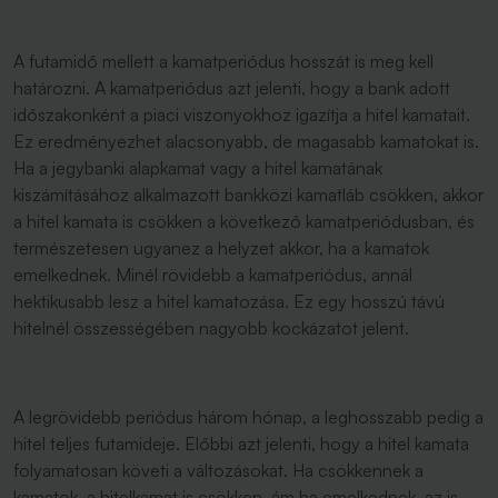
A futamidő mellett a kamatperiódus hosszát is meg kell
határozni. A kamatperiódus azt jelenti, hogy a bank adott
időszakonként a piaci viszonyokhoz igazítja a hitel kamatait.
Ez eredményezhet alacsonyabb, de magasabb kamatokat is.
Ha a jegybanki alapkamat vagy a hitel kamatának
kiszámításához alkalmazott bankközi kamatláb csökken, akkor
a hitel kamata is csökken a következő kamatperiódusban, és
természetesen ugyanez a helyzet akkor, ha a kamatok
emelkednek. Minél rövidebb a kamatperiódus, annál
hektikusabb lesz a hitel kamatozása. Ez egy hosszú távú
hitelnél összességében nagyobb kockázatot jelent.
A legrövidebb periódus három hónap, a leghosszabb pedig a
hitel teljes futamideje. Előbbi azt jelenti, hogy a hitel kamata
folyamatosan követi a változásokat. Ha csökkennek a
kamatok, a hitelkamat is csökken, ám ha emelkednek, az is