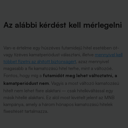
Az alábbi kérdést kell mérlegelni
Van-e értelme egy húszéves futamidejű hitel esetében öt-
vagy tízéves kamatperiódust választani, illetve
mennyivel kell
többet fizetni az áhított biztonságért
, azaz mennyivel
magasabb a fix kamatozású hitel terhe, mint a változóé.
Fontos, hogy míg a
futamidőt meg lehet változtatni, a
kamatperiódust nem
. Vagyis a most változó kamatozású
hitelt nem lehet fixre alakítani – csak hitelkiváltással egy
másik hitellé alakítani. Ez alól most kivételt jelent az MNB
kampánya, amely a három hónapos kamatozású hitelek
fixesítését tartalmazza.