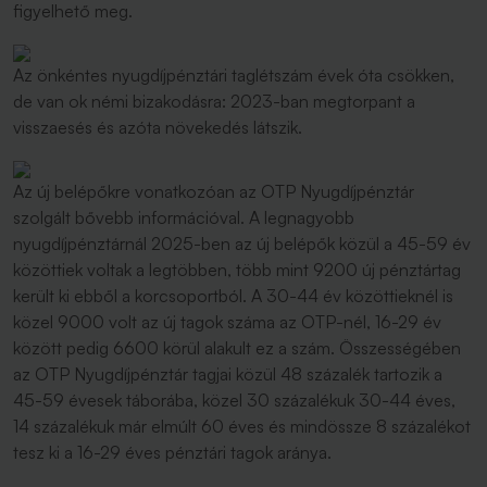
figyelhető meg.
Az önkéntes nyugdíjpénztári taglétszám évek óta csökken,
de van ok némi bizakodásra: 2023-ban megtorpant a
visszaesés és azóta növekedés látszik.
Az új belépőkre vonatkozóan az OTP Nyugdíjpénztár
szolgált bővebb információval. A legnagyobb
nyugdíjpénztárnál 2025-ben az új belépők közül a 45-59 év
közöttiek voltak a legtöbben, több mint 9200 új pénztártag
került ki ebből a korcsoportból. A 30-44 év közöttieknél is
közel 9000 volt az új tagok száma az OTP-nél, 16-29 év
között pedig 6600 körül alakult ez a szám. Összességében
az OTP Nyugdíjpénztár tagjai közül 48 százalék tartozik a
45-59 évesek táborába, közel 30 százalékuk 30-44 éves,
14 százalékuk már elmúlt 60 éves és mindössze 8 százalékot
tesz ki a 16-29 éves pénztári tagok aránya.