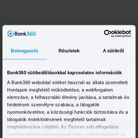
Beleegyezés
Részletek
A sütikről
Bank360 sütibeállításokkal kapcsolatos információk
A Bank360 weboldal sütiket használ az általa üzemeltett
Honlapok megfelelő működtetése, a webforgalom
elemzése, a felhasználói élmény javítása, a tartalmak és
hirdetések személyre szabása, a látogatók
nyomonkövetése, a közösségi funkciók biztosítása és a
látogatók érdeklődésének megfelelő tartalmak
Kapcsolódó címkék
meghatározása céljából. Az Összes süti elfogadása
gombra kattintva beleegyezel, hogy sütiket tároljunk az
ÖNKÉNTES NYUGDÍJPÉNZTÁR
NYUGDÍJ ELŐTAKARÉKOSSÁG