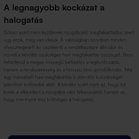
A legnagyobb kockázat a
halogatás
Sokan azért nem kezdenek nyugdíjcélú megtakarításba, mert
úgy érzik, még van idejük. A valóságban azonban minden
elvesztegetett év csökkenti a rendelkezésre álló időt és
növeli a később szükséges havi megtakarítás összegét. Nem
feltétlenül a magas összegű befizetés a legfontosabb,
hanem a rendszeresség és a hosszú távú gondolkodás. Már
egy mérsékelt havi megtakarítás is jelentős különbséget
jelenthet évtizedek alatt. A kérdés ezért nem az, hogy túl
korai-e elkezdeni a nyugdíjra való felkészülést, hanem az,
hogy mennyire lesz költséges a halogatás.