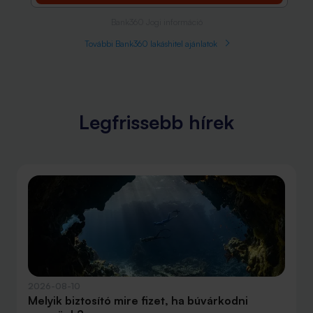
Bank360 Jogi információ
További Bank360 lakáshitel ajánlatok
Legfrissebb hírek
2026-08-10
Melyik biztosító mire fizet, ha búvárkodni