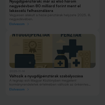
Nyugdíjpénztárak: már az első három
negyedévben 80 milliárd forint ment el
lakáscélú felhasználásra
Vegyesen alakult a hazai pénztárak helyzete 2025. III.
negyedévében.
Elolvasom
2025-11-14
Változik a nyugdíjpénztárak szabályozása
A tegnap esti Magyar Közlönyben megjelent
kormányrendeletek értelmében változik az önkéntes
nyugdíjpénztárak, valamint az egészség- és
Elolvasom
önsegélyező pénztárak szabályozása.