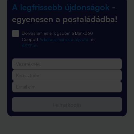
A legfrissebb újdonságok
-
egyenesen a postaládádba!
Elolvastam és elfogadom a Bank360
Csoport
Adatkezelési szabályzatát
és
ÁSZF-ét
Feliratkozás