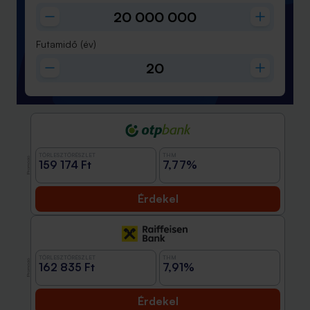
Futamidő
(év)
TÖRLESZTŐRÉSZLET
THM
Promóció
159 174 Ft
7,77%
Érdekel
TÖRLESZTŐRÉSZLET
THM
Promóció
162 835 Ft
7,91%
Érdekel