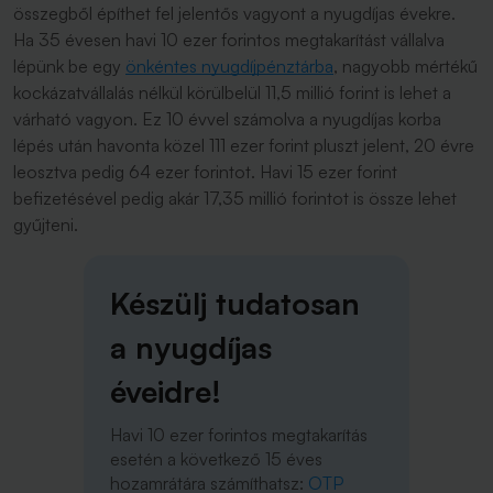
összegből építhet fel jelentős vagyont a nyugdíjas évekre.
Ha 35 évesen havi 10 ezer forintos megtakarítást vállalva
lépünk be egy
önkéntes nyugdíjpénztárba
, nagyobb mértékű
kockázatvállalás nélkül körülbelül 11,5 millió forint is lehet a
várható vagyon. Ez 10 évvel számolva a nyugdíjas korba
lépés után havonta közel 111 ezer forint pluszt jelent, 20 évre
leosztva pedig 64 ezer forintot. Havi 15 ezer forint
befizetésével pedig akár 17,35 millió forintot is össze lehet
gyűjteni.
Készülj tudatosan
a nyugdíjas
éveidre!
Havi 10 ezer forintos megtakarítás
esetén a következő 15 éves
hozamrátára számíthatsz:
OTP