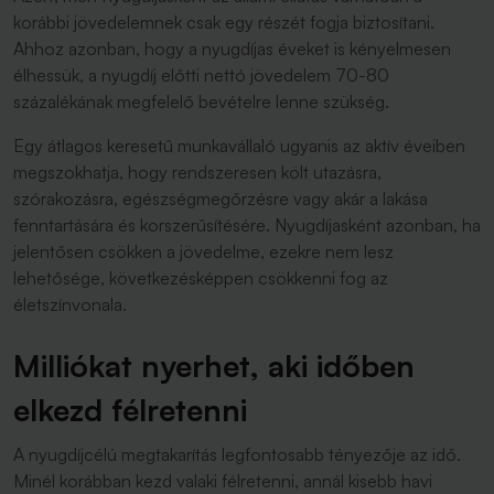
korábbi jövedelemnek csak egy részét fogja biztosítani.
Ahhoz azonban, hogy a nyugdíjas éveket is kényelmesen
élhessük, a nyugdíj előtti nettó jövedelem 70-80
százalékának megfelelő bevételre lenne szükség.
Egy átlagos keresetű munkavállaló ugyanis az aktív éveiben
megszokhatja, hogy rendszeresen költ utazásra,
szórakozásra, egészségmegőrzésre vagy akár a lakása
fenntartására és korszerűsítésére. Nyugdíjasként azonban, ha
jelentősen csökken a jövedelme, ezekre nem lesz
lehetősége, következésképpen csökkenni fog az
életszínvonala.
Milliókat nyerhet, aki időben
elkezd félretenni
A nyugdíjcélú megtakarítás legfontosabb tényezője az idő.
Minél korábban kezd valaki félretenni, annál kisebb havi