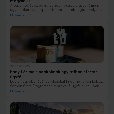
megyünk?
A búvárkodás az egyik legizgalmasabb utazási élmény,
ugyanakkor olyan speciális kockázatokkal jár, amelyekre
nem minden utasbiztosítás nyújt megfelelő fedezetet.
Elolvasom
Egy váratlan baleset, sürgősségi mentés vagy
hiperbárkamrás kezelés költségei rendkívül magasak
lehetnek, ezért a búvárok számára különösen fontos,
hogy indulás előtt alaposan megvizsgálják, milyen
szolgáltatásokat tartalmaz a választott biztosítás.
2026-08-09
Ennyit ér ma a bankoknak egy otthon startos
ügyfél
Egyre nagyobb jóváírási akciókat hirdetnek a bankok az
Otthon Start Programban részt vevő ügyfeleknek, van,
ahol összesen akár félmillió forint jóváírást is össze lehet
Elolvasom
gyűjteni különböző kedvezményekkel. Hol lehet ennek a
vége és pontosan milyen feltételeket kell vállalni a
nagyobb jóváírásért?