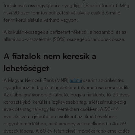
tudjuk csak összegyűjteni a nyugdíjig, 1,8 millió forintot. Még
havi 20 ezer forintos befizetést vállalva is csak 3,6 millió
forint körül alakul a várható vagyon.
A kalkulált összegek a befizetett tőkéből, a hozamból és az
állami adó-visszatérítés (20%) összegéből adódnak össze.
A fiatalok nem keresik a
lehetőséget
A Magyar Nemzeti Bank (MNB)
adatai
szerint az önkéntes
nyugdíjpénztári tagok átlagéletkora folyamatosan emelkedik.
Az alábbi grafikonon jól látható, hogy a fiatalabb, 16-29 éves
korosztályból kerül ki a legkevesebb tag, a létszámuk pedig
évek óta stagnál vagy kis mértékben csökken. A 30-44
évesek száma jelentősen csökkent az elmúlt években,
nagyobb mértékben, mint amennyivel emelkedett a 45-59
évesek tábora. A 60 év felettieknél mérsékeltebb emelkedés