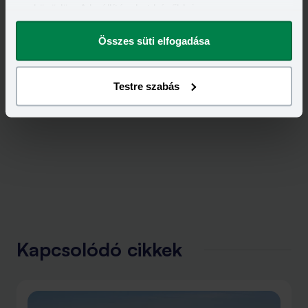
eszközödön. A beállításokat később is
ADÓVISSZATÉRÍTÉS
megváltoztathatod.
Összes süti elfogadása
Testre szabás
Kapcsolódó cikkek