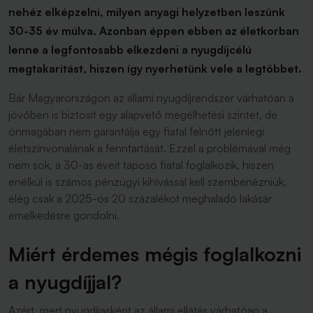
nehéz elképzelni, milyen anyagi helyzetben leszünk
30-35 év múlva. Azonban éppen ebben az életkorban
lenne a legfontosabb elkezdeni a nyugdíjcélú
megtakarítást, hiszen így nyerhetünk vele a legtöbbet.
Bár Magyarországon az állami nyugdíjrendszer várhatóan a
jövőben is biztosít egy alapvető megélhetési szintet, de
önmagában nem garantálja egy fiatal felnőtt jelenlegi
életszínvonalának a fenntartását. Ezzel a problémával még
nem sok, a 30-as éveit taposó fiatal foglalkozik, hiszen
enélkül is számos pénzügyi kihívással kell szembenézniük,
elég csak a 2025-ös 20 százalékot meghaladó lakásár
emelkedésre gondolni.
Miért érdemes mégis foglalkozni
a nyugdíjjal?
Azért, mert nyugdíjasként az állami ellátás várhatóan a