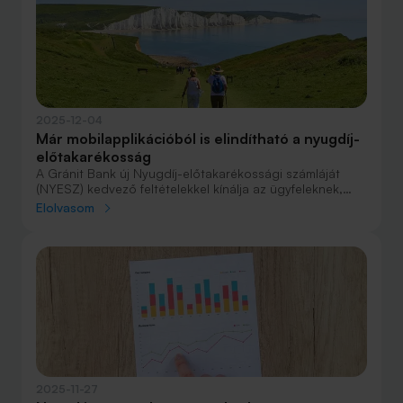
2025-12-04
Már mobilapplikációból is elindítható a nyugdíj-
előtakarékosság
A Gránit Bank új Nyugdíj-előtakarékossági számláját
(NYESZ) kedvező feltételekkel kínálja az ügyfeleknek,
számlanyitási akcióval, lakossági állampapírokra
Elolvasom
díjmentes, egyéb értékpapírok tekintetében kedvező
letéti őrzési díjjal, valamint egyedi, diverzifikált portfólió
kialakításának lehetőségével. A számla néhány
kattintással, teljesen online megnyitható és kezelhető a
bank mobilalkalmazásában.
2025-11-27