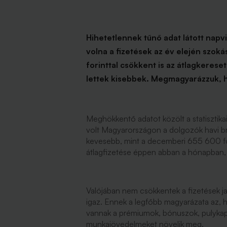
Hihetetlennek tűnő adat látott napv
volna a fizetések az év elején szo
forinttal csökkent is az átlagkerese
lettek kisebbek. Megmagyarázzuk, h
Meghökkentő adatot közölt a statisztika
volt Magyarországon a dolgozók havi br
kevesebb, mint a decemberi 655 600 fo
átlagfizetése éppen abban a hónapban,
Valójában nem csökkentek a fizetések j
igaz. Ennek a legfőbb magyarázata az, 
vannak a prémiumok, bónuszok, pulykap
munkajövedelmeket növelik meg.