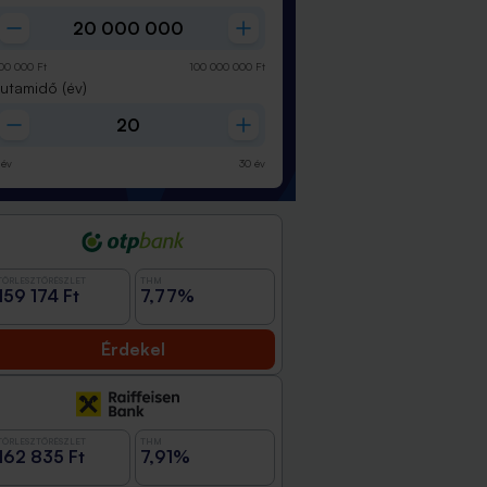
00 000
Ft
100 000 000
Ft
Futamidő
(év)
év
30
év
TÖRLESZTŐRÉSZLET
THM
159 174 Ft
7,77%
Érdekel
TÖRLESZTŐRÉSZLET
THM
162 835 Ft
7,91%