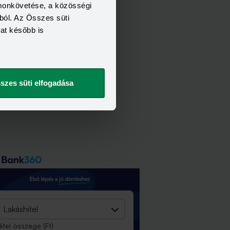
remelésekben.
omonkövetése, a közösségi
ból. Az Összes süti
kat később is
szes süti elfogadása
Lakáshitel
itel összege
(Ft)