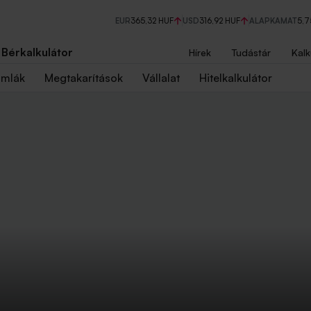
EUR
365,32 HUF
USD
316,92 HUF
ALAPKAMAT
5,
Bérkalkulátor
Hírek
Tudástár
Kalk
ámlák
Megtakarítások
Vállalat
Hitelkalkulátor