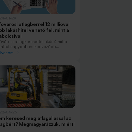
24-01-29
fővárosi átlagbérrel 12 millióval
bb lakáshitel vehető fel, mint a
abolcsival
ővárosi átlagkeresettel akár 4 millió
rinttal nagyobb és kedvezőbb
matozású személyi kölcsön igényelhető,
olvasom
nt a csaknem kétszázezerrel
acsonyabb szabolcsival. Lakáshitelnél
 millió a különbség, de ugyanakkora
szegnél a törlesztőkben nincs
lönbség.
22-04-25
m keresed meg átlagállással az
lagbért? Megmagyarázzuk, miért!