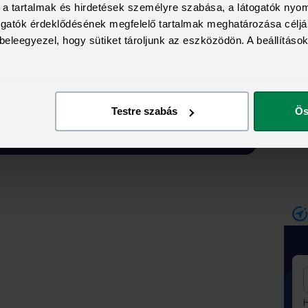
bé
a, a tartalmak és hirdetések személyre szabása, a látogatók ny
Bank360 Csoport
Adatkezelési szabályzatát
és
togatók érdeklődésének megfelelő tartalmak meghatározása céljá
beleegyezel, hogy sütiket tároljunk az eszközödön. A beállításo
Testre szabás
Ös
Feliratkozás
H