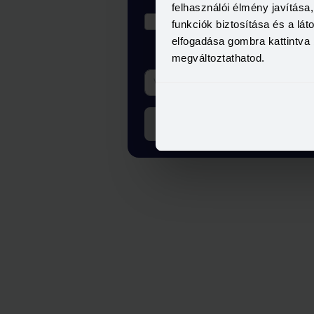
felhasználói élmény javítás
Elolvastam és elfogadom a 
funkciók biztosítása és a lá
ÁSZF-ét
elfogadása gombra kattintva 
megváltoztathatod.