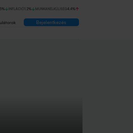
75%
INFLÁCIÓ
1,2%
MUNKANÉLKÜLISÉG
4,4%
Bejelentkezés
ulátorok