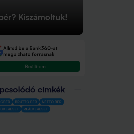
gbér? Kiszámoltuk!
Állítsd be a Bank360-at
megbízható forrásnak!
Beállítom
pcsolódó címkék
AGBÉR
BRUTTÓ BÉR
NETTÓ BÉR
AGKERESET
REÁLKERESET