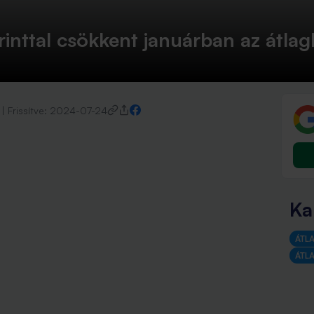
rinttal csökkent januárban az átla
|
Frissítve:
2024-07-24
Ka
ÁTL
ÁTL