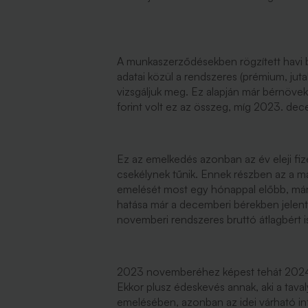
A munkaszerződésekben rögzített havi bé
adatai közül a rendszeres (prémium, jutal
vizsgáljuk meg. Ez alapján már bérnöve
forint volt ez az összeg, míg 2023. 
Ez az emelkedés azonban az év eleji fiz
csekélynek tűnik. Ennek részben az a 
emelését most egy hónappal előbb, már
hatása már a decemberi bérekben jelentk
novemberi rendszeres bruttó átlagbért 
2023 novemberéhez képest tehát 2024 
Ekkor plusz édeskevés annak, aki a tavaly
emelésében, azonban az idei várható in