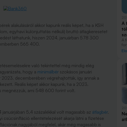
20
A 
rek alakulásáról akkor kapunk reális képet, ha a KSH
tö
om, egyhavi különjuttatás nélküli) bruttó átlagkeresetet
sz
kedést láthatunk, hiszen 2024. januárban 578 300
A f
decemberben 565 400.
fo
ka
El
mi
al
12
etésemelésekre való tekintettel még mindig elég
ös
magyarázata, hogy a
minimálbér
szokásos januári
kü
 2023. decemberében végrehajtották, így annak a
ezett. Reális képet akkor kapunk, ha a 2023.
is megnézzük, ami 548 600 forint volt.
20
januárjában 5,4 százalékkal volt magasabb az
átlagbér
.
Ne
i csúcsinfláció ellentételezését akarja látni a fizetése
át
flációnak nagyjából megfelel, akár még magasabb is