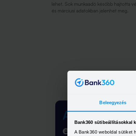
lehet. Sok munkaadó később hajtotta vég
és márciusi adatokban jelenhet meg.
Beleegyezés
A legfrisseb
Bank360 sütibeállításokkal 
egyenesen a
A Bank360 weboldal sütiket 