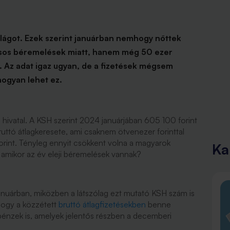
ilágot. Ezek szerint januárban nemhogy nőttek
kásos béremelések miatt, hanem még 50 ezer
t. Az adat igaz ugyan, de a fizetések mégsem
ogyan lehet ez.
i hivatal. A KSH szerint 2024 januárjában 605 100 forint
uttó átlagkeresete, ami csaknem ötvenezer forinttal
rint. Tényleg ennyit csökkent volna a magyarok
Ka
 amikor az év eleji béremelések vannak?
anuárban, miközben a látszólag ezt mutató KSH szám is
hogy a közzétett
bruttó átlagfizetésekben
benne
énzek is, amelyek jelentős részben a decemberi